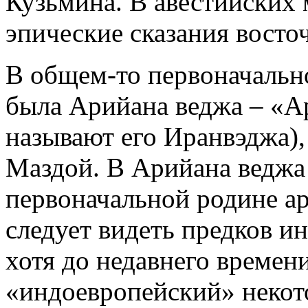
Кузьмина. В авестийских
эпические сказания восто
В общем-то первоначальн
была Арийана веджа – «А
называют его Иранвэджа),
Маздой. В Арийана веджа
первоначальной родине ар
следует видеть предков и
хотя до недавнего времен
«индоевропейский» некот