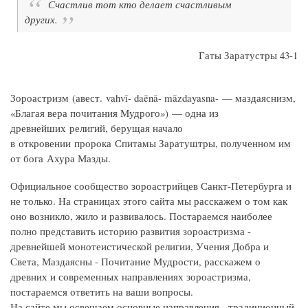
Счастлив тот кто делает счастливым
других.
Гаты Заратустры 43-1
Зороастризм (авест. vahvī- daēnā- māzdayasna- — маздаяснизм,
«Благая вера почитания Мудрого») — одна из
древнейших религий, берущая начало
в откровении пророка Спитамы Заратуштры, полученном им
от бога Ахура Мазды.
Официальное сообщество зороастрийцев Санкт-Петербурга и
не только. На страницах этого сайта мы расскажем о том как
оно возникло, жило и развивалось. Постараемся наиболее
полно представить историю развития зороастризма -
древнейшей монотеистической религии, Учения Добра и
Света, Маздаясны - Почитание Мудрости, расскажем о
древних и современных направлениях зороастризма,
постараемся ответить на ваши вопросы.
На сайте мы освещаем основные направления - традиционный