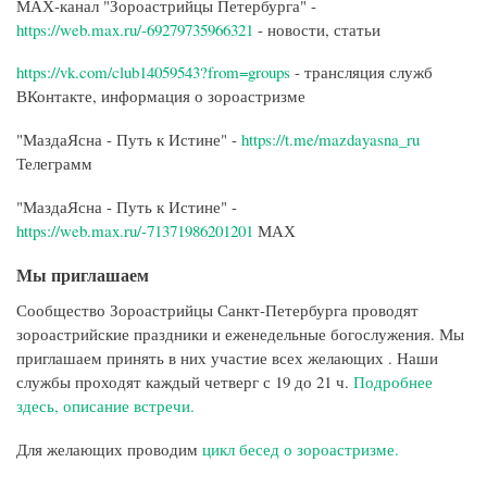
МАХ-канал "Зороастрийцы Петербурга" -
https://web.max.ru/-69279735966321
- новости, статьи
https://vk.com/club14059543?from=groups
- трансляция служб
ВКонтакте, информация о зороастризме
"МаздаЯсна - Путь к Истине" -
https://t.me/mazdayasna_ru
Телеграмм
"МаздаЯсна - Путь к Истине" -
https://web.max.ru/-71371986201201
МАХ
Мы приглашаем
Сообщество Зороастрийцы Санкт-Петербурга проводят
зороастрийские праздники и еженедельные богослужения. Мы
приглашаем принять в них участие всех желающих . Наши
службы проходят каждый четверг с 19 до 21 ч.
Подробнее
здесь, описание встречи.
Для желающих проводим
цикл бесед о зороастризме.