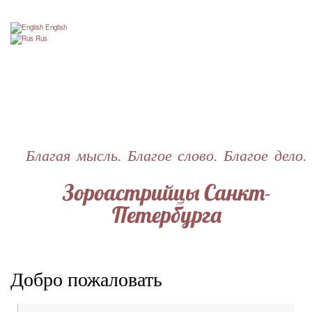
Перейти
к
English
основному
Rus
содержанию
Благая мысль. Благое слово. Благое дело.
Зороастрийцы Санкт-
Петербурга
Добро пожаловать