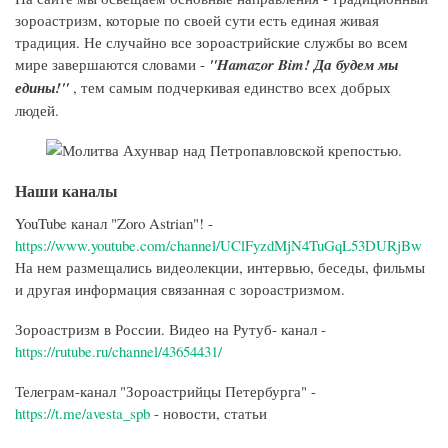
зороастризм, которые по своей сути есть единая живая
традиция. Не случайно все зороастрийские службы во всем
мире завершаются словами -
"Hamazor Bim! Да будем мы
едины!"
, тем самым подчеркивая единство всех добрых
людей.
Наши каналы
YouTube канал "Zoro Astrian"! -
https://www.youtube.com/channel/UClFyzdMjN4TuGqL53DURjBw
На нем размещались видеолекции, интервью, беседы, фильмы
и другая информация связанная с зороастризмом.
Зороастризм в России. Видео на Рутуб- канал -
https://rutube.ru/channel/43654431/
Телеграм-канал "Зороастрийцы Петербурга" -
https://t.me/avesta_spb
- новости, статьи