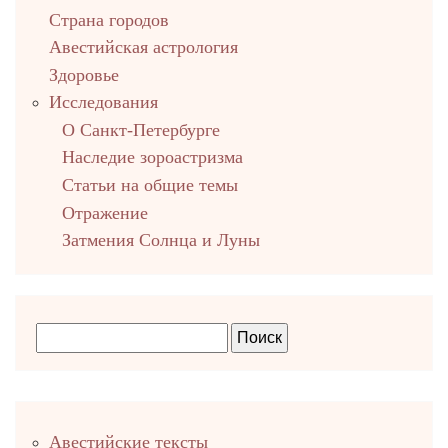
Страна городов
Авестийская астрология
Здоровье
Исследования
О Санкт-Петербурге
Наследие зороастризма
Cтатьи на общие темы
Отражение
Затмения Солнца и Луны
Правый
Авестийские тексты
столбец