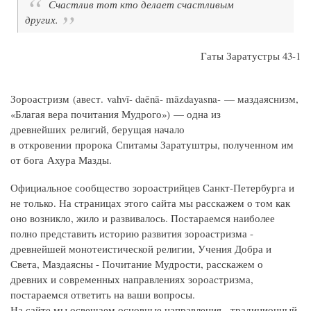
Счастлив тот кто делает счастливым
других.
Гаты Заратустры 43-1
Зороастризм (авест. vahvī- daēnā- māzdayasna- — маздаяснизм,
«Благая вера почитания Мудрого») — одна из
древнейших религий, берущая начало
в откровении пророка Спитамы Заратуштры, полученном им
от бога Ахура Мазды.
Официальное сообщество зороастрийцев Санкт-Петербурга и
не только. На страницах этого сайта мы расскажем о том как
оно возникло, жило и развивалось. Постараемся наиболее
полно представить историю развития зороастризма -
древнейшей монотеистической религии, Учения Добра и
Света, Маздаясны - Почитание Мудрости, расскажем о
древних и современных направлениях зороастризма,
постараемся ответить на ваши вопросы.
На сайте мы освещаем основные направления - традиционный