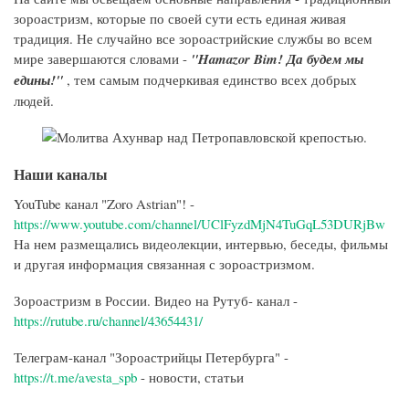
зороастризм, которые по своей сути есть единая живая
традиция. Не случайно все зороастрийские службы во всем
мире завершаются словами -
"Hamazor Bim! Да будем мы
едины!"
, тем самым подчеркивая единство всех добрых
людей.
Наши каналы
YouTube канал "Zoro Astrian"! -
https://www.youtube.com/channel/UClFyzdMjN4TuGqL53DURjBw
На нем размещались видеолекции, интервью, беседы, фильмы
и другая информация связанная с зороастризмом.
Зороастризм в России. Видео на Рутуб- канал -
https://rutube.ru/channel/43654431/
Телеграм-канал "Зороастрийцы Петербурга" -
https://t.me/avesta_spb
- новости, статьи