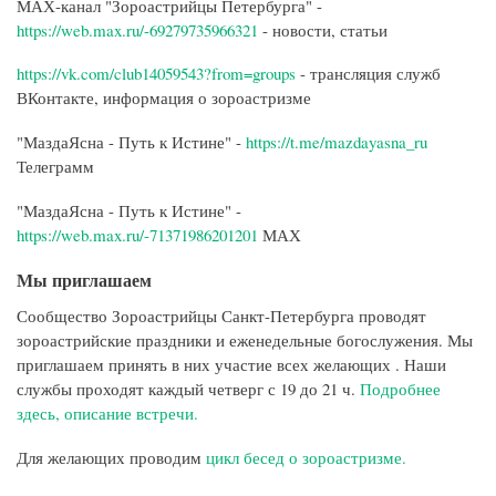
МАХ-канал "Зороастрийцы Петербурга" -
https://web.max.ru/-69279735966321
- новости, статьи
https://vk.com/club14059543?from=groups
- трансляция служб
ВКонтакте, информация о зороастризме
"МаздаЯсна - Путь к Истине" -
https://t.me/mazdayasna_ru
Телеграмм
"МаздаЯсна - Путь к Истине" -
https://web.max.ru/-71371986201201
МАХ
Мы приглашаем
Сообщество Зороастрийцы Санкт-Петербурга проводят
зороастрийские праздники и еженедельные богослужения. Мы
приглашаем принять в них участие всех желающих . Наши
службы проходят каждый четверг с 19 до 21 ч.
Подробнее
здесь, описание встречи.
Для желающих проводим
цикл бесед о зороастризме.