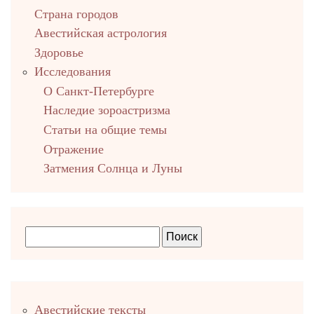
Страна городов
Авестийская астрология
Здоровье
Исследования
О Санкт-Петербурге
Наследие зороастризма
Cтатьи на общие темы
Отражение
Затмения Солнца и Луны
Правый
Авестийские тексты
столбец