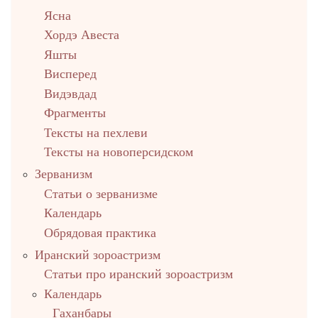
Ясна
Хордэ Авеста
Яшты
Висперед
Видэвдад
Фрагменты
Тексты на пехлеви
Тексты на новоперсидском
Зерванизм
Статьи о зерванизме
Календарь
Обрядовая практика
Иранский зороастризм
Статьи про иранский зороастризм
Календарь
Гаханбары