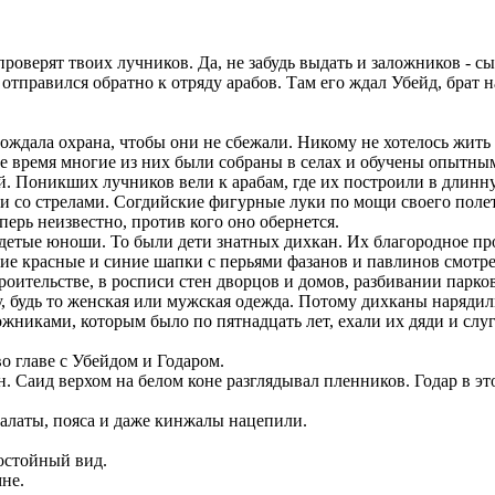
 проверят твоих лучников. Да, не забудь выдать и заложников - 
 отправился обратно к отряду арабов. Там его ждал Убейд, брат 
ождала охрана, чтобы они не сбежали. Никому не хотелось жить
е время многие из них были собраны в селах и обучены опытны
ей. Поникших лучников вели к арабам, где их построили в длинн
ми со стрелами. Согдийские фигурные луки по мощи своего поле
перь неизвестно, против кого оно обернется.
одетые юноши. То были дети знатных дихкан. Их благородное п
кие красные и синие шапки с перьями фазанов и павлинов смотр
роительстве, в росписи стен дворцов и домов, разбивании парков
, будь то женская или мужская одежда. Потому дихканы нарядил
ложниками, которым было по пятнадцать лет, ехали их дяди и с
о главе с Убейдом и Годаром.
н. Саид верхом на белом коне разглядывал пленников. Годар в эт
халаты, пояса и даже кинжалы нацепили.
достойный вид.
мне.