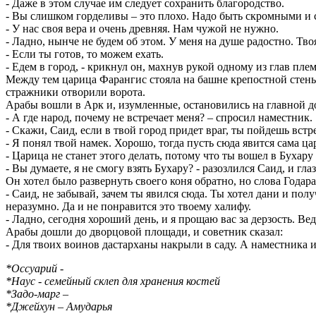
- Даже в этом случае им следует сохранить благородство.
- Вы слишком горделивы – это плохо. Надо быть скромными и 
- У нас своя вера и очень древняя. Нам чужой не нужно.
- Ладно, нынче не будем об этом. У меня на душе радостно. Тв
- Если ты готов, то можем ехать.
- Едем в город, - крикнул он, махнув рукой одному из глав пле
Между тем царица Фарангис стояла на башне крепостной стены 
стражники отворили ворота.
Арабы вошли в Арк и, изумленные, остановились на главной до
- А где народ, почему не встречает меня? – спросил наместник.
- Скажи, Саид, если в твой город придет враг, ты пойдешь встр
- Я понял твой намек. Хорошо, тогда пусть сюда явится сама ц
- Царица не станет этого делать, потому что ты вошел в Бухару 
- Вы думаете, я не смогу взять Бухару? - разозлился Саид, и гла
Он хотел было развернуть своего коня обратно, но слова Годара
- Саид, не забывай, зачем ты явился сюда. Ты хотел дани и пол
неразумно. Да и не понравится это твоему халифу.
- Ладно, сегодня хороший день, и я прощаю вас за дерзость. Ве
Арабы дошли до дворцовой площади, и советник сказал:
- Для твоих воинов дастарханы накрыли в саду. А наместника 
*Оссуарий -
*Наус - семейный склеп для хранения костей
*Задо-марг –
*Джейхун – Амударья