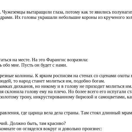
е. Чужеземцы вытаращили глаза, потому как те явились полунаг
драми. Их головы украшали небольшие короны из крученого золо
аться на месте. На это Фарангис возразила:
 обо мне. Пусть он будет с нами.
 резные колонны. К ярким росписям на стенах со сценами охоты 
людей, то народ станет молиться им, подобно богам.
 замках дихканов, но никому и в голову не приходит молиться и
 склонила голову ему на плечо. Но более всего его испугали ст
 золотому трону, инкрустированному бирюзой и самоцветами, ка
правления, где царица вела дела страны. Там стоял длинный мра
дчий. Должно быть, там красиво?
 комнате он огляделся вокруг и довольно произнес: