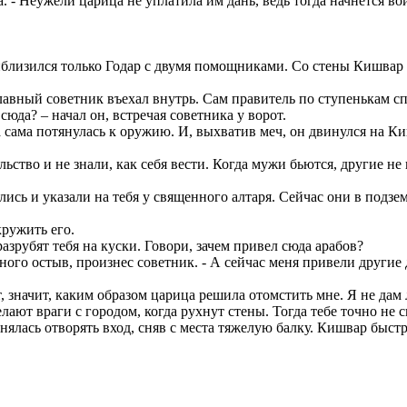
. - Неужели царица не уплатила им дань, ведь тогда начнется вой
риблизился только Годар с двумя помощниками. Со стены Кишвар
лавный советник въехал внутрь. Сам правитель по ступенькам сп
сюда? – начал он, встречая советника у ворот.
а сама потянулась к оружию. И, выхватив меч, он двинулся на Ки
ство и не знали, как себя вести. Когда мужи бьются, другие не
лись и указали на тебя у священного алтаря. Сейчас они в подзе
ружить его.
разрубят тебя на куски. Говори, зачем привел сюда арабов?
ного остыв, произнес советник. - А сейчас меня привели другие 
, значит, каким образом царица решила отомстить мне. Я не дам
лают враги с городом, когда рухнут стены. Тогда тебе точно не 
нялась отворять вход, сняв с места тяжелую балку. Кишвар быстр