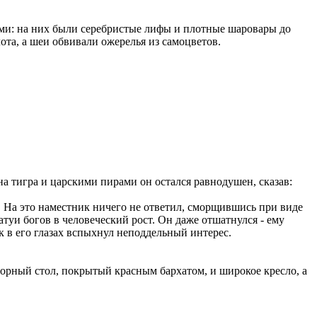
ими: на них были серебристые лифы и плотные шаровары до
та, а шеи обвивали ожерелья из самоцветов.
на тигра и царскими пирами он остался равнодушен, сказав:
м. На это наместник ничего не ответил, сморщившись при виде
атуи богов в человеческий рост. Он даже отшатнулся - ему
к в его глазах вспыхнул неподдельный интерес.
морный стол, покрытый красным бархатом, и широкое кресло, а