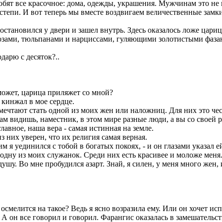
бят все красочное: дома, одежды, украшения. Мужчинам это не к 
степи. И вот теперь мы вместе воздвигаем величественные замк
н остановился у двери и зашел внутрь. Здесь оказалось ложе ца
розами, тюльпанами и нарциссами, гуляющими золотистыми фаза
одарю с десяток?..
А может, царица приляжет со мной?
 кинжал в мое сердце.
ечтают стать одной из моих жен или наложниц. Для них это чест
сам видишь, наместник, в этом мире разные люди, а вы со своей 
лавное, наша вера - самая истинная на земле.
з них уверен, что их религия самая верная.
м я уединился с тобой в богатых покоях, - и он глазами указал е
 одну из моих служанок. Среди них есть красивее и моложе меня
ушу. Во мне пробудился азарт. Знай, я силен, у меня много жен,
осмелится на такое? Ведь я ясно возразила ему. Или он хочет ис
 А он все говорил и говорил. Фарангис оказалась в замешательст