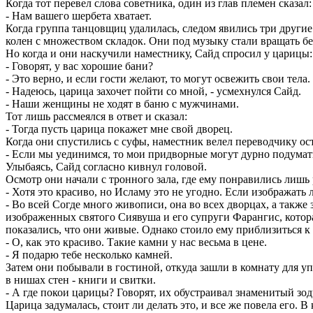
Когда тот перевел слова советника, один из глав племен сказал:
- Нам вашего шербета хватает.
Когда группа танцовщиц удалилась, следом явились три други
колен с множеством складок. Они под музыку стали вращать бе
Но когда и они наскучили наместнику, Сайд спросил у царицы:
- Говорят, у вас хорошие бани?
- Это верно, и если гости желают, то могут освежить свои тела.
- Надеюсь, царица захочет пойти со мной, - усмехнулся Сайд.
- Наши женщины не ходят в баню с мужчинами.
Тот лишь рассмеялся в ответ и сказал:
- Тогда пусть царица покажет мне свой дворец.
Когда они спустились с суфы, наместник велел переводчику ост
- Если мы уединимся, то мои придворные могут дурно подумать
Улыбаясь, Сайд согласно кивнул головой.
Осмотр они начали с тронного зала, где ему понравились лишь
- Хотя это красиво, но Исламу это не угодно. Если изображать 
- Во всей Согде много живописи, она во всех дворцах, а также
изображенных святого Сиявуша и его супруги Фарангис, которая
показались, что они живые. Однако стоило ему приблизиться к
- О, как это красиво. Такие камни у нас весьма в цене.
- Я подарю тебе несколько камней.
Затем они побывали в гостиной, откуда зашли в комнату для у
в нишах стен - книги и свитки.
- А где покои царицы? Говорят, их обустраивал знаменитый зо
Царица задумалась, стоит ли делать это, и все же повела его. В