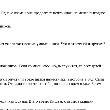
. Однако взамен она предлагает нечто иное, не менее выгодное.
чников.
рая уже читает всякие умные книги. Что я отвечу ей и другим?
аложников. Если со мной что-нибудь случится, то всех детей
уки опустили возле шатра наместника, выстроив в ряд. Саид
ото. От радости он что-то забормотал на своем языке. Затем
окой, как Бухара. В это время Кишвар с двумя важными