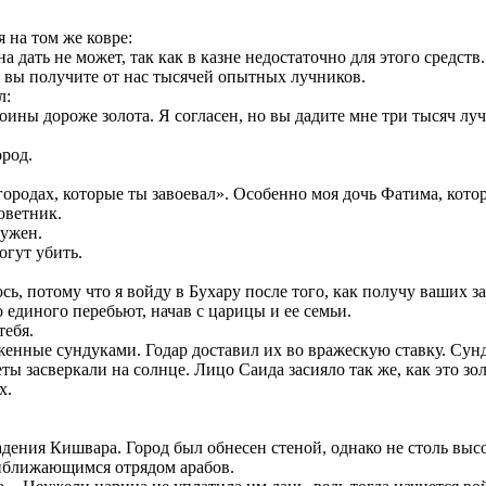
 на том же ковре:
 дать не может, так как в казне недостаточно для этого средств
е вы получите от нас тысячей опытных лучников.
л:
ины дороже золота. Я согласен, но вы дадите мне три тысяч лу
ород.
 городах, которые ты завоевал». Особенно моя дочь Фатима, кото
оветник.
нужен.
огут убить.
сь, потому что я войду в Бухару после того, как получу ваших з
о единого перебьют, начав с царицы и ее семьи.
тебя.
енные сундуками. Годар доставил их во вражескую ставку. Сунд
ы засверкали на солнце. Лицо Саида засияло так же, как это зол
х.
дения Кишвара. Город был обнесен стеной, однако не столь выс
риближающимся отрядом арабов.