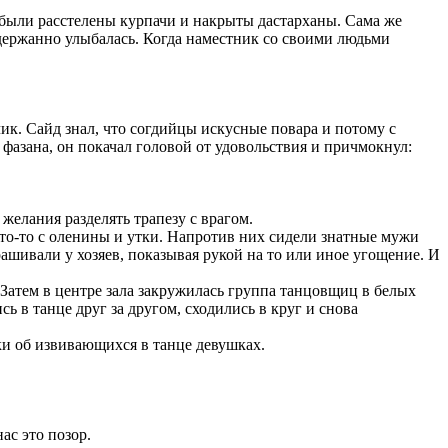
же были расстелены курпачи и накрыты дастарханы. Сама же
сдержанно улыбалась. Когда наместник со своими людьми
ик. Сайд знал, что согдийцы искусные повара и потому с
 фазана, он покачал головой от удовольствия и причмокнул:
 желания разделять трапезу с врагом.
 кто-то с оленины и утки. Напротив них сидели знатные мужи
рашивали у хозяев, показывая рукой на то или иное угощение. И
Затем в центре зала закружилась группа танцовщиц в белых
в танце друг за другом, сходились в круг и снова
ки об извивающихся в танце девушках.
ас это позор.