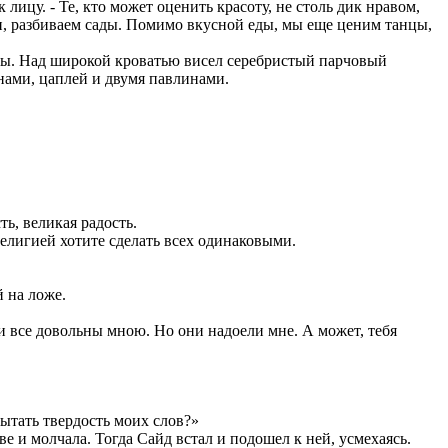
лицу. - Те, кто может оценить красоту, не столь дик нравом,
и, разбиваем сады. Помимо вкусной еды, мы еще ценим танцы,
рицы. Над широкой кроватью висел серебристый парчовый
нами, цаплей и двумя павлинами.
ь, великая радость.
религией хотите сделать всех одинаковыми.
й на ложе.
.
 и все довольны мною. Но они надоели мне. А может, тебя
пытать твердость моих слов?»
ве и молчала. Тогда Сайд встал и подошел к ней, усмехаясь.