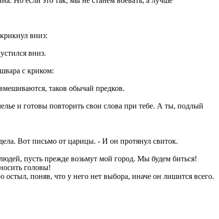
на. Но если это так, мы не станем воевать, а лучше
 крикнул вниз:
устился вниз.
швара с криком:
 вмешиваются, таков обычай предков.
мелье и готовы повторить свои слова при тебе. А ты, подлый
дела. Вот письмо от царицы. - И он протянул свиток.
 людей, пусть прежде возьмут мой город. Мы будем биться!
сносить головы!
о остыл, поняв, что у него нет выбора, иначе он лишится всего.