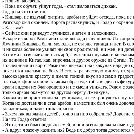
- Новых наберешь.
- Пока их обучат, уйдут годы, - стал жаловаться дихкан.
Годар на это ответил:
- Кишвар, не вздумай хитрить, арабы не уйдут отсюда, пока не
Разговор был окончен. Ворота распахнулись, и Годар с охраной
- Как там?
- Сейчас они приведут лучников, а затем и заложников.
Вскоре из ворот Рамитана стали выводить лучников. Их сопров
Лучники Кишвара были молоды, не старше тридцати лет. В сво
и никогда более не увидят ни своих родителей, ни жен, ни дет
За ними сразу выехали пять арб, груженных луками и колчана
их ценили в Китае, как, впрочем, и другое оружие из Согды. Те
Последними из ворот Рамитана выехали на скакунах нарядно 
пояса с кинжалами на боку. В столь трагическую минуту их яр
высоко ценили красоту и имели тонкий вкус во всем: в градост
платья, кафтаны шились таким образом, чтобы выделять фигуру
враги видели их благородство и не смели унижать. Рядом с за
только арабы окажутся на другом берегу Джейхуна.
Заложников пристроили за лучниками, и все тронулись в путь в
Когда их доставили в стан арабов, наместник был очень доволе
заложникам, и наместник спросил:
- Зачем так вырядили детей, точно на пир собрались? Дорогие 
На что Годар ответил:
- Это дети из благородных семей, и они всегда должны иметь 
- А вдруг я захочу казнить их? Ведь их добро тогда достанется 