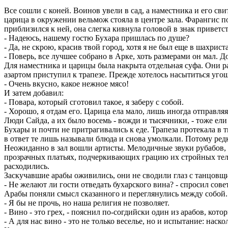
Все сошли с коней. Воинов увели в сад, а наместника и его св
царица в окружении вельмож стояла в центре зала. Фарангис 
приблизился к ней, она слегка кивнула головой в знак приветс
- Надеюсь, нашему гостю Бухара пришлась по душе?
- Да, не скрою, красив твой город, хотя я не был еще в шахрист
- Поверь, все лучшее собрано в Арке, хоть размерами он мал. 
Для наместника и царицы была накрыта отдельная суфа. Они ра
азартом приступил к трапезе. Прежде хотелось насытиться уго
- Очень вкусно, какое нежное мясо!
И затем добавил:
- Повара, который сготовил такое, я заберу с собой.
- Хорошо, я отдам его. Царица ела мало, лишь иногда отправля
Люди Сайда, а их было восемь - вожди и тысячники, - тоже ели
Бухары и почти не притрагивались к еде. Трапеза протекала в 
в ответ те лишь называли блюда и снова умолкали. Потому ред
Неожиданно в зал вошли артисты. Мелодичные звуки рубабов, н
прозрачных платьях, подчеркивающих грацию их стройных тел.
расходились.
Заскучавшие арабы оживились, они не сводили глаз с танцовщи
- Не желают ли гости отведать бухарского вина? - спросил совет
Арабы поняли смысл сказанного и переглянулись между собой. 
- Я бы не прочь, но наша религия не позволяет.
- Вино - это грех, - пояснил по-согдийски один из арабов, ко
- А для нас вино - это не только веселье, но и испытание: наск