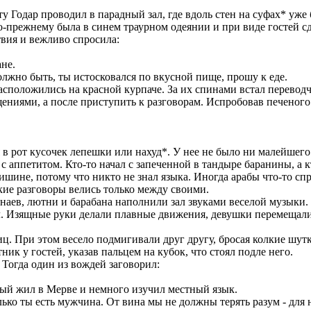
иту Годар проводил в парадный зал, где вдоль стен на суфах* у
по-прежнему была в синем траурном одеянии и при виде гостей 
твия и вежливо спросила:
ане.
Должно быть, ты истосковался по вкусной пище, прошу к еде.
сположились на красной курпаче. За их спинами встал переводч
щениями, а после приступить к разговорам. Испробовав печеного
я в рот кусочек лепешки или нахуд*. У нее не было ни малейшего
 с аппетитом. Кто-то начал с запеченной в тандыре баранины, а
тишине, потому что никто не знал языка. Иногда арабы что-то сп
кие разговоры велись только между своими.
аев, лютни и барабана наполнили зал звуками веселой музыки. 
 Изящные руки делали плавные движения, девушки перемещались 
ц. При этом весело подмигивали друг другу, бросая колкие шут
ник у гостей, указав пальцем на кубок, что стоял подле него.
Тогда один из вождей заговорил:
торый жил в Мерве и немного изучил местный язык.
олько ты есть мужчина. От вина мы не должны терять разум - для н