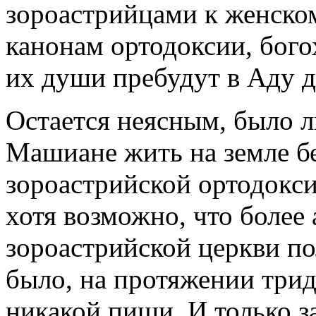
зороастрийцами к женском
канонам ортодоксии, бого
их души пребудут в Аду д
Остается неясным, было 
Машиане жить на земле б
зороастрийской ортодокси
хотя возможно, что более
зороастрийской церкви по
было, на протяжении три
никакой пищи. И только з