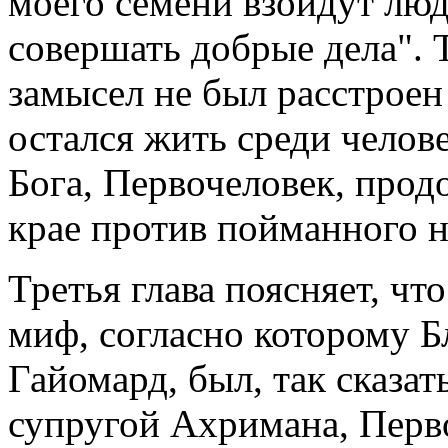
моего семени взойдут лю
совершать добрые дела".
замысел не был расстроен
остался жить среди челов
Бога, Первочеловек, прод
крае против пойманного 
Третья глава поясняет, чт
миф, согласно которому Б
Гайомард, был, так сказат
супругой Ахримана, Перво