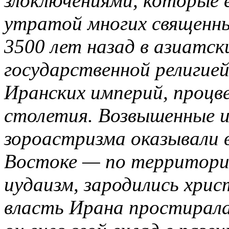
злоключениями, которые 
утратой многих священны
3500 лет назад в азиатск
государственной религие
Иранских империй, процв
столетия. Возвышенные 
зороастризма оказывали 
Востоке — по территории
иудаизм, зародились хри
власть Ирана простирала