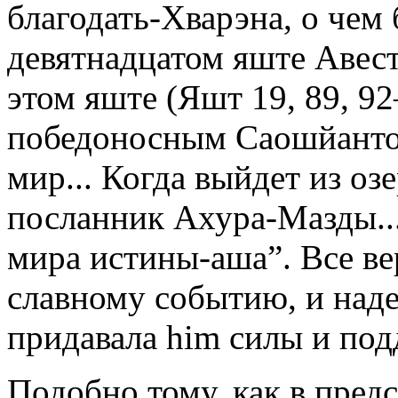
благодать-Хварэна, о чем 
девятнадцатом яште Авест
этом яште (Яшт 19, 89, 92
победоносным Саошйантом
мир... Когда выйдет из оз
посланник Ахура-Мазды...
мира истины-аша”. Все в
славному событию, и наде
придавала him силы и под
Подобно тому, как в пред