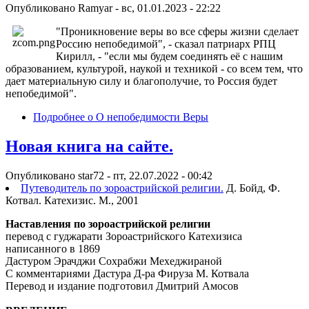
Опубликовано
Ramyar
-
вс, 01.01.2023 - 22:22
"Проникновение веры во все сферы жизни сделает
Россию непобедимой", - сказал патриарх РПЦ
Кирилл, - "если мы будем соединять её с нашим
образованием, культурой, наукой и техникой - со всем тем, что
дает материальную силу и благополучие, то Россия будет
непобедимой".
Подробнее
о О непобедимости Веры
Новая книга на сайте.
Опубликовано
star72
-
пт, 22.07.2022 - 00:42
Путеводитель по зороастрийской религии.
Д. Бойд, Ф.
Котвал. Катехизис. М., 2001
Наставления по зороастрийской религии
перевод с гуджарати Зороастрийского Катехизиса
написанного в 1869
Дастуром Эрачджи Сохрабжи Мехеджираной
С комментариями Дастура Д-ра Фируза М. Котвала
Перевод и издание подготовил Дмитрий Амосов