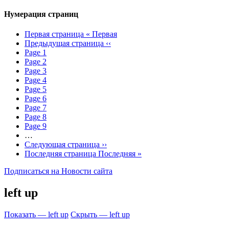
Нумерация страниц
Первая страница
« Первая
Предыдущая страница
‹‹
Page
1
Page
2
Page
3
Page
4
Page
5
Page
6
Page
7
Page
8
Page
9
…
Следующая страница
››
Последняя страница
Последняя »
Подписаться на Новости сайта
left up
Показать — left up
Скрыть — left up