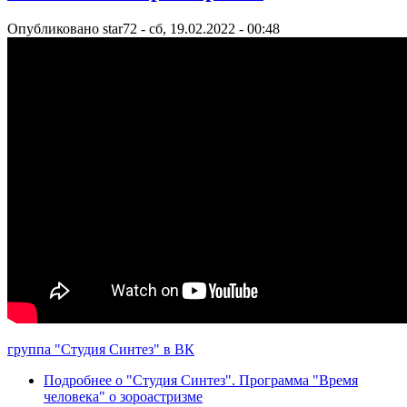
Опубликовано
star72
-
сб, 19.02.2022 - 00:48
группа "Студия Синтез" в ВК
Подробнее
о "Студия Синтез". Программа "Время
человека" о зороастризме