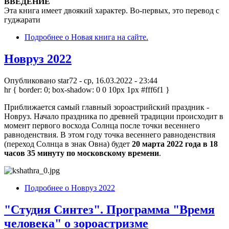
ВВЕДЕНИЕ
Эта книга имеет двоякий характер. Во-первых, это перевод с
гуджарати
Подробнее
о Новая книга на сайте.
Новруз 2022
Опубликовано
star72
-
ср, 16.03.2022 - 23:44
hr { border: 0; box-shadow: 0 0 10px 1px #fff6f1 }
Приближается самый главный зороастрийский праздник -
Новруз. Начало праздника по древней традиции происходит в
момент первого восхода Солнца после точки весеннего
равноденствия. В этом году точка весеннего равноденствия
(переход Солнца в знак Овна) будет
20 марта 2022 года в 18
часов 35 минуту по московскому времени
.
Подробнее
о Новруз 2022
"Студия Синтез". Программа "Время
человека" о зороастризме