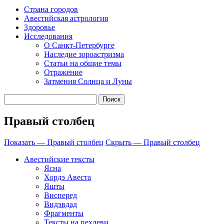
Страна городов
Авестийская астрология
Здоровье
Исследования
О Санкт-Петербурге
Наследие зороастризма
Cтатьи на общие темы
Отражение
Затмения Солнца и Луны
Правый столбец
Показать — Правый столбец
Скрыть — Правый столбец
Авестийские тексты
Ясна
Хордэ Авеста
Яшты
Висперед
Видэвдад
Фрагменты
Тексты на пехлеви