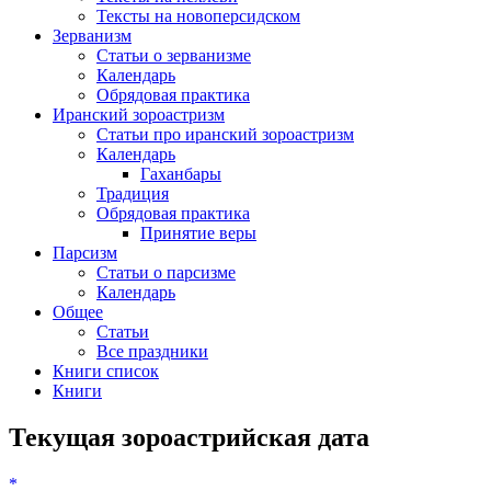
Тексты на новоперсидском
Зерванизм
Статьи о зерванизме
Календарь
Обрядовая практика
Иранский зороастризм
Статьи про иранский зороастризм
Календарь
Гаханбары
Традиция
Обрядовая практика
Принятие веры
Парсизм
Статьи о парсизме
Календарь
Общее
Статьи
Все праздники
Книги список
Книги
Текущая зороастрийская дата
*