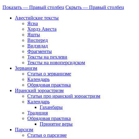
Показать — Правый столбец
Скрыть — Правый столбец
Авестийские тексты
Ясна
Хордэ Авеста
Яшты
Висперед
Видэвдад
Фрагменты
Тексты на пехлеви
Тексты на новоперсидском
Зерванизм
Статьи о зерванизме
Календарь
Обрядовая практика
Иранский зороастризм
Статьи про иранский зороастризм
Календарь
Гаханбары
Традиция
Обрядовая практика
Принятие веры
Парсизм
Статьи о парсизме