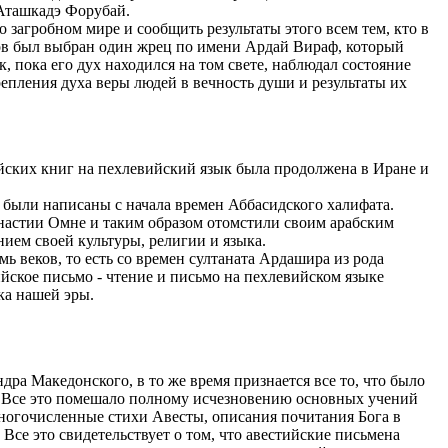
 Аташкадэ Форубай.
 загробном мире и сообщить результаты этого всем тем, кто в
цов был выбран один жрец по имени Ардай Вираф, который
, пока его дух находился на том свете, наблюдал состояние
репления духа веры людей в вечность души и результаты их
йских книг на пехлевийский язык была продолжена в Иране и
 были написаны с начала времен Аббасидского халифатa.
инастии Омне и таким образом отомстили своим арабским
нием своей культуры, религии и языка.
ь веков, то есть со времен султаната Ардашира из рода
йское письмо - чтение и письмо на пехлевийском языке
ка нашей эры.
дра Македонского, в то же время признается все то, что было
юр. Все это помешало полному исчезновению основных учений
ногочисленные стихи Авесты, описания почитания Бога в
Все это свидетельствует о том, что авестийские письмена