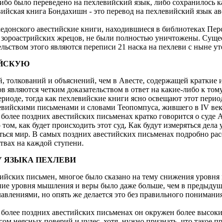
, либо было переведено на пехлевийский язык, либо сохранилось
хлевийская книга Бондахишн - это перевод на пехлевийский язык
кедонского авестийские книги, находившиеся в библиотеках Пер
у зороастрийских жрецов, не были полностью уничтожены. Сущес
льством этого являются переписи 21 наска на пехлеви с ныне у
ИЙСКУЮ
, толкований и объяснений, чем в Авесте, содержащей краткие и
 являются четким доказательством в ответ на какие-либо к том
периоде, тогда как пехлевийские книги ясно освещают этот пери
левийскими письменами и словами Теопомпуса, жившего в IV век
более поздних авестийских письменах кратко говорится о суде 
м, как будет происходить этот суд, Как будут измеряться дела у
ться мир. В самых поздних авестийских письменах подробно расс
ствах на каждой ступени.
У ЯЗЫКА ПЕХЛЕВИ
стийских письмен, многое было сказано на тему снижения уровн
ние уровня мышления и веры было даже больше, чем в предыдущи
авлениями, но опять же делается это без правильного понимания
 в более поздних авестийских письменах он окружен более высок
сом неясных поверий и чудес, хотя, нужно признать, что такое 