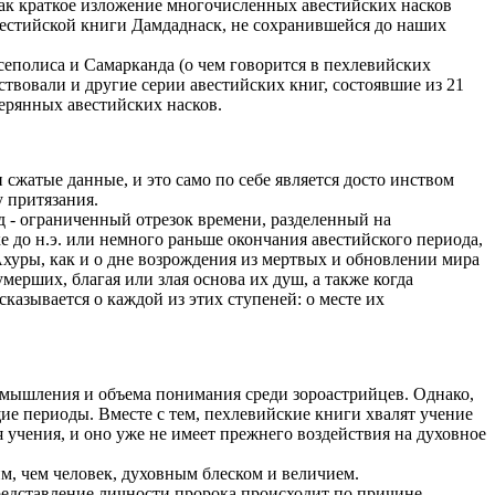
 как краткое изложение многочисленных авестийских насков
 авестийской книги Дамдаднаск, не сохранившейся до наших
сеполиса и Самарканда (о чем говорится в пехлевийских
твовали и другие серии авестийских книг, состоявшие из 21
терянных авестийских насков.
 сжатые данные, и это само по себе является досто инством
у притязания.
од - ограниченный отрезок времени, разделенный на
е до н.э. или немного раньше окончания авестийского периода,
Ахуры, как и о дне возрождения из мертвых и обновлении мира
мерших, благая или злая основа их душ, а также когда
казывается о каждой из этих ступеней: о месте их
я мышления и объема понимания среди зороастрийцев. Однако,
е периоды. Вместе с тем, пехлевийские книги хвалят учение
 учения, и оно уже не имеет прежнего воздействия на духовное
им, чем человек, духовным блеском и величием.
представление личности пророка происходит по причине