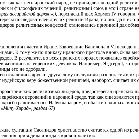
но, так как весь иранский народ не принадлежал одной религии
нных и философских течений, религиозный союз в этой стране н
рия ассирийской церкви».),
персидский шах Хормоз IV говорил, ч
ересы последователей других религий Ирана, но иногда в истор
лидеров религиозных конфессий становились причиной для обме
ановления власти в Иране. Завоевание Вавилона в VI веке до н.
цами. К тому же по приказу иранского престола вновь была выс
дов. В результате, во всех иранских городах появились еврейс
 женились на еврейских девушках. Например, Яздгерд I, который
анцы его не одобряли.
еи отдалились друг от друга, чему послужили разногласия в их 
 иудейскую веру божественной религией, наоборот, считает их 
 зороастрийских религиозных лидеров, предостерегал иранских ш
еврейских верований в народной среде, так как они являются п
ахрасб сравнивается с Набукданасром, и оба эти падишаха восх
«Мину-Хэрад», раздел 67)
але султаната Сасанидов христианство считается одной из рели
аселения приводила иногда к кровопролитию.