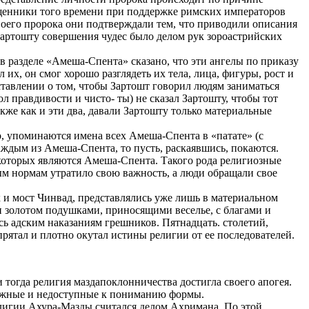
ященники того времени при поддержке римских императоров
воего пророка они подтверждали тем, что приводили описания
Зартошту совершения чудес было делом рук зороастрийских
 разделе «Амеша-Спента» сказано, что эти ангелы по приказу
их, он смог хорошо разглядеть их тела, лица, фигуры, рост и
аставлении о том, чтобы Зартошт говорил людям заниматься
 правдивости и чисто- ты) не сказал Зартошту, чтобы тот
кже как и эти два, давали Зартошту только материальные
 упоминаются имена всех Амеша-Спента в «патате» (с
ждым из Амеша-Спента, то пусть, раскаявшись, покаются.
которых являются Амеша-Спента. Такого рода религиозные
ым нормам утратило свою важность, а люди обращали свое
к и мост Чинвад, представлялись уже лишь в материальном
 золотом подушками, приносящими веселье, с благами и
ь адским наказаниям грешников. Пятнадцать. столетий,
рятал и плотно окутал истины религии от ее последователей.
 тогда религия маздапоклонничества достигла своего апогея.
сложные и недоступные к пониманию формы.
лигии Ахура-Мазды считался делом Ахримана. По этой