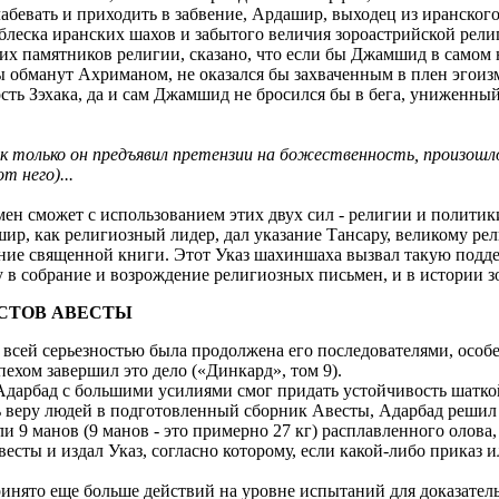
абевать и приходить в забвение, Ардашир, выходец из иранског
леска иранских шахов и забытого величия зороастрийской рели
их памятников религии, сказано, что если бы Джамшид в самом 
бы обманут Ахриманом, не оказался бы захваченным в плен эгоиз
сть Зэхака, да и сам Джамшид не бросился бы в бега, униженны
к только он предъявил претензии на божественность, произошл
 него)...
н сможет с использованием этих двух сил - религии и политики 
шир, как религиозный лидер, дал указание Тансару, великому ре
ние священной книги. Этот Указ шахиншаха вызвал такую подде
у в собрание и возрождение религиозных письмен, и в истории 
ИСТОВ АВЕСТЫ
о всей серьезностью была продолжена его последователями, осо
ехом завершил это дело («Динкард», том 9).
и Адарбад с большими усилиями смог придать устойчивость шатк
ь веру людей в подготовленный сборник Авесты, Адарбад решил
и 9 манов (9 манов - это примерно 27 кг) расплавленного олова
сты и издал Указ, согласно которому, если какой-либо приказ и
ринято еще больше действий на уровне испытаний для доказате