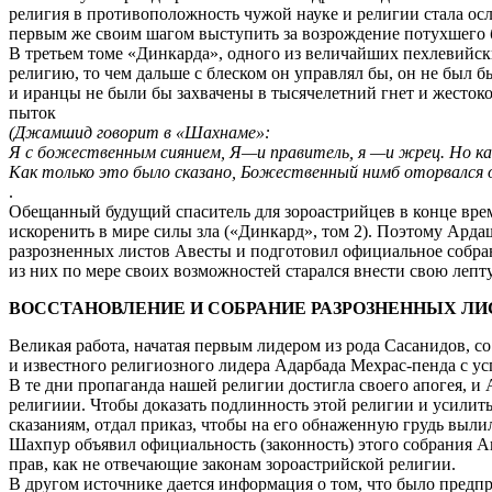
религия в противоположность чужой науке и религии стала осл
первым же своим шагом выступить за возрождение потухшего б
В третьем томе «Динкарда», одного из величайших пехлевийск
религию, то чем дальше с блеском он управлял бы, он не был 
и иранцы не были бы захвачены в тысячелетний гнет и жестоко
пыток
(Джамшид говорит в «Шахнаме»:
Я с божественным сиянием, Я—и правитель, я —и жрец. Но ка
Как только это было сказано, Божественный нимб оторвался от
.
Обещанный будущий спаситель для зороастрийцев в конце време
искоренить в мире силы зла («Динкард», том 2). Поэтому Арда
разрозненных листов Авесты и подготовил официальное собра
из них по мере своих возможностей старался внести свою лепт
ВОССТАНОВЛЕНИЕ И СОБРАНИЕ РАЗРОЗНЕННЫХ Л
Великая работа, начатая первым лидером из рода Сасанидов, с
и известного религиозного лидера Адарбада Мехрас-пенда с усп
В те дни пропаганда нашей религии достигла своего апогея, 
религиии. Чтобы доказать подлинность этой религии и усилит
сказаниям, отдал приказ, чтобы на его обнаженную грудь вылил
Шахпур объявил официальность (законность) этого собрания Аве
прав, как не отвечающие законам зороастрийской религии.
В другом источнике дается информация о том, что было предп