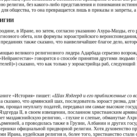
ю религии, без какого-либо представления и понимания истин
 для общества, то она превращается лишь в приказы и запреты, 
ЛИГИИ
родине, в Иране, но затем, согласно указанию Ахура-Мазды, его
лигиозного обета, или формулы зороастрийского вероисповедани
преданиях также сказано, что наивеличайшее благое дело, котор
омощью великого религиозного лидера Адарбада серьезно возрож
и «Нейрангестан» говорится о способе принятия другими людьми
телей)») сказано, что как только у зороастрийца раб, следующи
й книге «История» пишет:
«Шах Яздгерд и его приближенные со в
а сказано, что армянский шах, последователь зороаст ризма, дл
ям, прощал неуплату податей, передавал им самые высокие госу
здгерда II, в своем извещении, посланном христианским армяна
мет маздаяснийскую религию, - глухие и слепые, обманутые Ахри
рменией, а проводилась также в Грузии, Албании и других госу
перники официальной придворной религии. Хотя духовенство пр
ми Ирана, иудейская религия и, более того, христианство стали