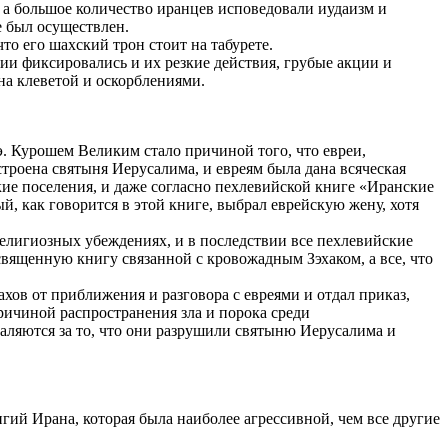
, а большое количество иранцев исповедовали иудаизм и
е был осуществлен.
то его шахский трон стоит на табурете.
ии фиксировались и их резкие действия, грубые акции и
на клеветой и оскорблениями.
э. Курошем Великим стало причиной того, что евреи,
троена святыня Иерусалима, и евреям была дана всяческая
кие поселения, и даже согласно пехлевийской книге «Иранские
, как говорится в этой книге, выбрал еврейскую жену, хотя
религиозных убеждениях, и в последствии все пехлевийские
священную книгу связанной с кровожадным Зэхаком, а все, что
ахов от приближения и разговора с евреями и отдал приказ,
ричиной распространения зла и порока среди
валяются за то, что они разрушили святыню Иерусалима и
гий Ирана, которая была наиболее агрессивной, чем все другие