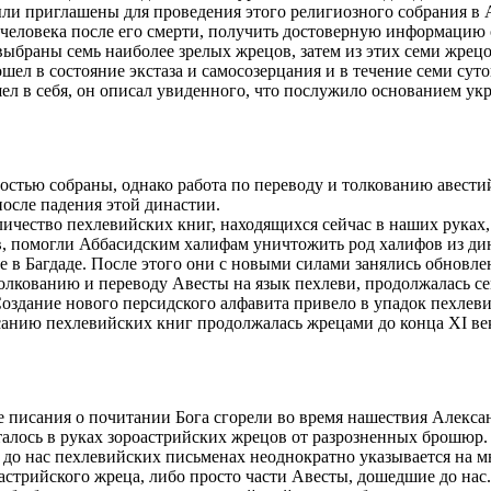
ыли приглашены для проведения этого религиозного собрания в
 человека после его смерти, получить достоверную информацию о
выбраны семь наиболее зрелых жрецов, затем из этих семи жре
л в состояние экстаза и самосозерцания и в течение семи суток
шел в себя, он описал увиденного, что послужило основанием ук
стью собраны, однако работа по переводу и толкованию авести
после падения этой династии.
ичество пехлевийских книг, находящихся сейчас в наших руках,
ов, помогли Аббасидским халифам уничтожить род халифов из д
е в Багдаде. После этого они с новыми силами занялись обновле
олкованию и переводу Авесты на язык пехлеви, продолжалась сем
Создание нового персидского алфавита привело в упадок пехлеви
санию пехлевийских книг продолжалась жрецами до конца XI ве
е писания о почитании Бога сгорели во время нашествия Алексан
 осталось в руках зороастрийских жрецов от разрозненных брош
до нас пехлевийских письменах неоднократно указывается на м
стрийского жреца, либо просто части Авесты, дошедшие до нас. 