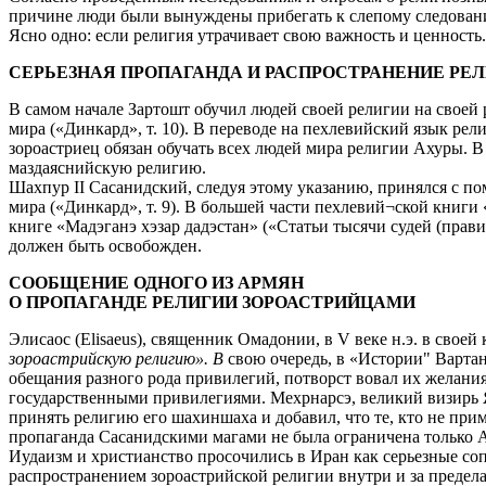
причине люди были вынуждены прибегать к слепому следовани
Ясно одно: если религия утрачивает свою важность и ценность.
СЕРЬЕЗНАЯ ПРОПАГАНДА И РАСПРОСТРАНЕНИЕ РЕ
В самом начале Зартошт обучил людей своей религии на своей 
мира («Динкард», т. 10). В переводе на пехлевийский язык ре
зороастриец обязан обучать всех людей мира религии Ахуры. В 
маздаяснийскую религию.
Шахпур II Сасанидский, следуя этому указанию, принялся с п
мира («Динкард», т. 9). В большей части пехлевий¬ской книг
книге «Мадэганэ хэзар дадэстан» («Статьи тысячи судей (прави
должен быть освобожден.
СООБЩЕНИЕ ОДНОГО ИЗ АРМЯН
О ПРОПАГАНДЕ РЕЛИГИИ ЗОРОАСТРИЙЦАМИ
Элисаос (Elisaeus), священник Омадонии, в V веке н.э. в свое
зороастрийскую религию». В
свою очередь, в «Истории" Вартан
обещания разного рода привилегий, потворст вовал их желани
государственными привилегиями. Мехрнарсэ, великий визирь Я
принять религию его шахиншаха и добавил, что те, кто не при
пропаганда Сасанидскими магами не была ограничена только А
Иудаизм и христианство просочились в Иран как серьезные со
распространением зороастрийской религии внутри и за предела