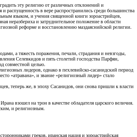
оградить эту религию от различных отклонений и
ия и распущенность в вере распространились среди большинства
альным языком, и учения священной книги зороастрийцев,
озная неразбериха и затруднительное положение в области
игиозной реформе и восстановлению маздаяснийской религии.
ми, а тяжесть поражения, печали, страдания и невзгоды,
вления Селевкидов и пять столетий господства Парфян,
ад совместной целью.
елигиозных лидеров, однако в пехлевийско-сасанидский период
есто «атравана», и звание «религиозный лидер» стало
цев, теперь же, в эпоху Сасанидов, они снова пришли к власти
 Ирана взошел на трон в качестве обладателя царского величия.
ским, и религиозным.
 сторонниками греков, иранская нация и зороастрийская