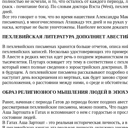
полностью не исчезли, и то, что осталось от каждого периода
(наск - почитание бога). По словам доктора Вэста (West), пе
дней.
Все это говорит о том, что во время нашествия Александра Ма
письменах), в многочисленных Аташкадэ тех дней и на руках 
наска, которые не были уничтожены. Наиболее веским доказате
ПЕХЛЕВИЙСКАЯ ЛИТЕРАТУРА ДОПОЛНЯЕТ АВЕСТ
В пехлевийских письменах хранится больше отчетов, описа ний
пехлевийских записей. Несколько удостоверяющих это примеров
В Авесте в редких местах идет речь о позднем зерванистском 
тысячелетия. Плутарх освящает эту тему в соответствии с пех
который имел полные сведения о зороастрийских доктринах. В 
в будущем. А пехлевийские письмена рассказывают подробно о то
наступит день воскрешения из мертвых, как будет заново строи
расположения, о расстоянии между ними, о среде и обстоятель
ОБРАЗ РЕЛИГИОЗНОГО МЫШЛЕНИЯ ЛЮДЕЙ В ЭПОХ
Ранее, начиная с периода Гатов до периода более поздних аве
рассматривая пехлевийские письмена, можно понять, Что паде
Аша Зартошта в Гатах и вспоминают о нем с гордостью и просл
состояние людей.
В Гатах Аша Зартошт - это реальная историческая личность, а
В пехлевийских книгах эта реальная личность окружена занаве