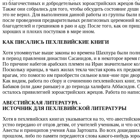
из благочестивых и добродетельных зороастрийских жрецов б
Также они собрались для того, чтобы обсудить состояние души
это не верил. Для выполнения данной работы из группы были 
после проведения предварительных религиозных церемоний воше
благодетелей и грешников в раю и аду. После того, как он при
хороших и плохих поступков в мире ином.
КАК ПИСАЛИСЬ ПЕХЛЕВИЙСКИЕ КНИГИ
Хотя упомянутые выше законы во времена Шахпура были полно
в период правления династии Сасанидов, и в некоторое время 
По причине набегов арабских племен на Иран значительное кол
Поскольку иранцы, в чьих жилах текла чистая кровь их предк
врагам, это помогло им приобрести сильное влия¬ние при двор
Как видим, работа по сбору и сочинению пехлевийских книг, т
Бабаков (или даже раньше) и до периода халифата Аббасидов. 
осталось привилегией зороастрийских жрецов. Работа по напи
АВЕСТИЙСКАЯ ЛИТЕРАТУРА -
ИСТОЧНИК ДЛЯ ПЕХЛЕВИЙСКОЙ ЛИТЕРАТУРЫ
Хотя в пехлевийских книгах указывается на то, что авестийски
устно передано от отцов детям, от учителей ученикам, и что
Авесты и принципов учения Аша Зартошта. Во всех дошедших 
прошлом, либо по памяти передаются слова какого-нибудь зороа