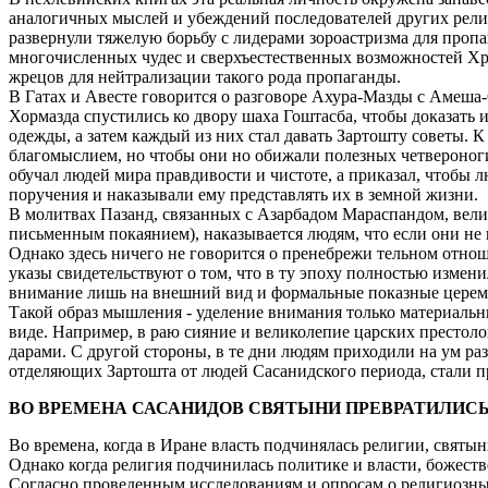
аналогичных мыслей и убеждений последователей других рели
развернули тяжелую борьбу с лидерами зороастризма для пропа
многочисленных чудес и сверхъестественных возможностей Хри
жрецов для нейтрализации такого рода пропаганды.
В Гатах и Авесте говорится о разговоре Ахура-Мазды с Амеша
Хормазда спустились ко двору шаха Гоштасба, чтобы доказать и
одежды, а затем каждый из них стал давать Зартошту советы. 
благомыслием, но чтобы они но обижали полезных четвероногих
обучал людей мира правдивости и чистоте, а приказал, чтобы л
поручения и наказывали ему представлять их в земной жизни.
В молитвах Пазанд, связанных с Азарбадом Мараспандом, вел
письменным покаянием), наказывается людям, что если они не
Однако здесь ничего не говорится о пренебрежи тельном отно
указы свидетельствуют о том, что в ту эпоху полностью измен
внимание лишь на внешний вид и формальные показные церем
Такой образ мышления - уделение внимания только материальны
виде. Например, в раю сияние и великолепие царских престол
дарами. С другой стороны, в те дни людям приходили на ум р
отделяющих Зартошта от людей Сасанидского периода, стали пр
ВО ВРЕМЕНА САСАНИДОВ СВЯТЫНИ ПРЕВРАТИЛИСЬ
Во времена, когда в Иране власть подчинялась религии, святы
Однако когда религия подчинилась политике и власти, божест
Согласно проведенным исследованиям и опросам о религиозны