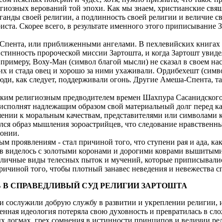
гиозных верований той эпохи. Как мы знаем, христианские св
ганды своей религии, а подлинность своей религии и величие с
ста. Скорее всего, в результате именного этого приписывание 
-Спента, или приближенными ангелами. В пехлевийских книгах в
стинность пророческой миссии Зартошта, и когда Зартошт увидел 
К примеру, Воху-Ман (символ благой мысли) не сказал в своем н
 и стада овец и хорошо за ними ухаживали. Ордибехешт (символ
юди, как следует, поддерживали огонь. Другие Амеша-Спента, та
иким религиозным предводителем времен Шахпура Сасанидского,
 исполнят надлежащим образом свой материальный долг перед ка
шении к моральным качествам, представителями или символами 
ился образ мышления зороастрийцев, что следование нравственн
онии.
м проявлениям - стал причиной того, что ступени рая и ада, ка
ов виделось с золотыми коронами и дорогими коврами вышитыми
азличные виды телесных пыток и мучений, которые приписывалис
ичиной того, чтобы плотный занавес неведения и невежества сп
 В СПРАВЕДЛИВЫЙ СУД РЕЛИГИИ ЗАРТОШТА
ни сослужили добрую службу в развитии и укреплении религии, и
венная идеология потеряла свою духовность и превратилась в 
х догмах, грех сомнения в истинности принципов и величии ре