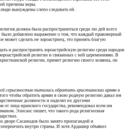
ной причины веры.
а люди вынуждены слепо следовать ей.
 религия должна была распространиться среди лю дей всего
я, было добавлено выражение о том, что каждый правоверный
ое может сделать не зороастриец, это принять благую
дать и распространять зороастрийскую религию среди народов
 зороастрийской религии и связанных с ней церемониями. В
й христианской религии, примет религию своего хозяина, он
сей серьезностью пытались обратить христианских армян в
я того чтобы обратить армян в свою родную религию давал им
дарственные должности и наделял их другими
м от лица иранского государства, рекомендовал всем им
маном. Элисаос пишет, что такого рода религиозная
дарствах.
и дворе Сасанидов было занято пропагандой и
 соперничать внутри страны. И хотя Ардашир объявил