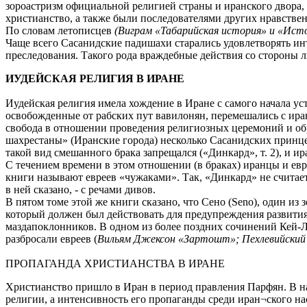
зороастризм официальной религией страны и иранского двора, 
христианство, а также были последователями других нравстве
По словам летописцев
(Виграм «Табарийская история» и «Исто
Чаще всего Сасанидские падишахи старались удовлетворять инт
преследования. Такого рода враждебные действия со стороны 
ИУДЕЙСКАЯ РЕЛИГИЯ В ИРАНЕ
Иудейская религия имела хождение в Иране с самого начала уст
освобожденные от рабских пут вавилонян, перемешались с иран
свобода в отношении проведения религиозных церемоний и обря
шахрестаны» (Иранские города) несколько Сасанидских принцев
такой вид смешанного брака запрещался («Динкард», т. 2), и ир
С течением времени в этом отношении (в браках) иранцы и евр
книги называют евреев «чужаками». Так, «Динкард» не считает
в ней сказано, - с речами дивов.
В пятом томе этой же книги сказано, что Сено (Seno), один из
который должен был действовать для предупреждения развития 
маздапоклонников. В одном из более поздних сочинений Кей-Л
разбросали евреев (
Вильям Джексон «Зартошт»; Пехлевийский 
ПРОПАГАНДА ХРИСТИАНСТВА В ИРАНЕ
Христианство пришло в Иран в период правления Парфян. В нач
религии, а интенсивность его пропаганды среди иран¬ского н