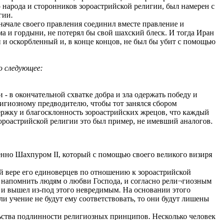
о народа и сторонников зороастрийской религии, был намерен с
гии.
начале своего правления соединил вместе правление и
ма и гордыни, не потерял бы свой шахский блеск. И тогда Иран
й и оскорбленный и, в конце концов, не был бы убит с помощью
о следующее:
- в окончательной схватке добра и зла одержать победу и
лигиозному предводителю, чтобы тот занялся сбором
ржку и благосклонность зороастрийских жрецов, что каждый
зороастрийской религии это был пример, не имевший аналогов.
бенно Шахпуром II, который с помощью своего великого визиря
ой вере его единоверцев по отношению к зороастрийской
 напомнить людям о любви Господа, и согласно рели¬гиозным
, и вышел из-под этого невредимым. На основании этого
ли учение не будут ему соответствовать, то они будут лишены
льства подлинности религиозных принципов. Несколько человек