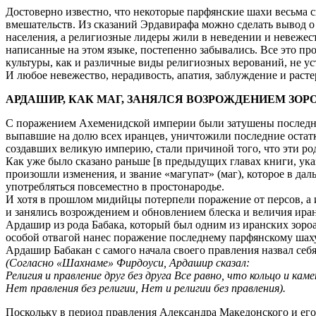
Достоверно известно, что некоторые парфянские шахи весьма 
вмешательств. Из сказаний Эрдавирафа можно сделать вывод о 
населения, а религиозные лидеры жили в неведении и невежес
написанные на этом языке, постепенно забывались. Все это про
культуры, как и различные виды религиозных верований, не у
И любое невежество, нерадивость, апатия, заблуждение и расте
АРДАШИР, КАК МАГ, ЗАНЯЛСЯ ВОЗРОЖДЕНИЕМ ЗО
С поражением Ахеменидской империи были затушены последние
выпавшие на долю всех иранцев, уничтожили последние остат
создавших великую империю, стали причиной того, что эти ро
Как уже было сказано раньше [в предыдущих главах книги, ука
произошли изменения, и звание «магупат» (маг), которое в да
употребляться повсеместно в простонародье.
И хотя в прошлом мидийцы потерпели поражение от персов, а и
и занялись возрождением и обновлением блеска и величия ира
Ардашир из рода Бабака, который был одним из иранских зороа
особой отвагой нанес поражение последнему парфянскому шаху, 
Ардашир Бабакан с самого начала своего правления назвал се
(Согласно «Шахнаме» Фирдоуси, Ардашир сказал:
Религия и правление друг без друга Все равно, что кольцо и каме
Нет правления без религии, Нет и религии без правления).
Поскольку в период правления Александра Македонского и его 