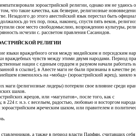
симпатизировали зороастрийской религии, однако им не удаюсь 
том, что такие качества, как безверие, религиозные нововведен
тве. Незадолго до этого авестийский язык перестал быть офици
должалось до тех пор, пока, наконец, спустя пять веков, религи
ступили свое место свободомыслию, возрождению культуры, рел
рянность исчезли с. рассветом правления Сасанидов.
РОАСТРИЙСКОЙ РЕЛИГИИ
 языки враждебного огня между мидийским и персидским народа
ки враждебных чувств между этими двумя народами. Период пра
дственные нации с единым сердцем и разумом начали работать н
занной в ссылке], в Авесте маги не были признаны в качестве р
льнейшем изменилось на «мобад» (зороастрийский жрец), заняло м
х маги (религиозные лидеры) потеряли свое влияние среди иран
нских шахов.
стрийских жрецов, или «магупатов», после того, как с
в 224 г. н.э. с весельем, радостью, любовью и восторгом народа
бя зороастрийским жреческим шахом, или правителем и политиче
нь.
ставленников, а также в период власти Парфян, считавших себя