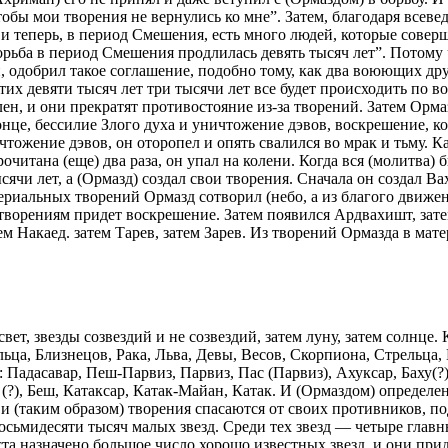
обы мои творения не вернулись ко мне”. Затем, благодаря всевед
 и теперь, в период Смешения, есть много людей, которые совер
орьба в период Смешения продлилась девять тысяч лет”. Потому ч
 одобрил такое соглашение, подобно тому, как два воюющих друг
этих девяти тысяч лет три тысячи лет все будет происходить по 
н, и они прекратят противостояние из-за творений. Затем Ормазд 
конце, бессилие Злого духа и уничтожение дэвов, воскрешение, 
чтожение дэвов, он оторопел и опять свалился во мрак и тьму. Ка
прочитана (еще) два раза, он упал на колени. Когда вся (молитва
ячи лет, а (Ормазд) создал свои творения. Сначала он создал В
ериальных творений Ормазд сотворил (небо, а из благого движен
 к творениям придет воскрешение. Затем появился Ардвахишт, зат
м Накаед. затем Тарев, затем Зарев. Из творений Ормазда в мат
т, звезды созвездий и не созвездий, затем луну, затем солнце. К
льца, Близнецов, Рака, Льва, Девы, Весов, Скорпиона, Стрельца
 Падасавар, Пеш-Парвиз, Парвиз, Пас (Парвиз), Ахуксар, Баху(?
 (?), Беш, Катаксар, Катак-Майан, Катак. И (Ормаздом) определе
, и (таким образом) творения спасаются от своих противников,
осьмидесяти тысяч малых звезд. Среди тех звезд — четыре главн
еста назначено большое число хорошо известных звезд, и они пр