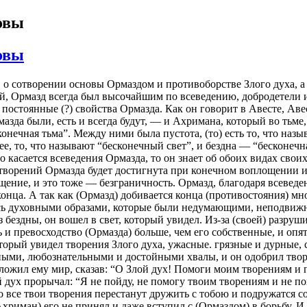
новы
новы
о, о сотворении основы Ормаздом и противоборстве Злого духа, а
, Ормазд всегда был высочайшим по всеведению, добродетели и 
постоянные (?) свойства Ормазда. Как он говорит в Авесте, Аве
зда были, есть и всегда будут, — и Ахримана, который во тьме, 
конечная тьма”. Между ними была пустота, (то) есть то, что назы
ее, то, что называют “бесконечный свет”, и бездна — “бесконечна
то касается всеведения Ормазда, то он знает об обоих видах св
ть творений Ормазда будет достигнута при конечном воплощении и
ение, и это тоже — безграничность. Ормазд, благодаря всеведени
онца. А так как (Ормазд) добивается конца (противостояния) мн
ись духовными образами, которые были недумающими, неподвижны
из бездны, он вошел в свет, который увидел. Из-за (своей) разр
 и превосходство (Ормазда) больше, чем его собственные, и опят
торый увидел творения Злого духа, ужасные. грязные и дурные,
ными, любознательными и достойными хвалы, и он одобрил творе
ложил ему мир, сказав: “О Злой дух! Помоги моим творениям и по
ух прорычал: “Я не пойду, не помогу твоим творениям и не пох
о все твои творения перестанут дружить с тобою и подружатся со
Ахриман) его не принял и даже вступил с (Ормаздом) в борьбу. И