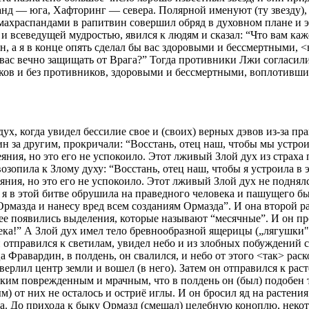
нд — юга, Хафторинг — севера. Полярной именуют (ту звезду), 
 амахраспандами в рапитвин совершил обряд в духовном плане и 
 всеведущей мудростью, явился к людям и сказал: “Что вам кажет
, а я в конце опять сделал бы вас здоровыми и бессмертными, <
ас вечно защищать от Врага?” Тогда противники Лжи согласили
ников и без противников, здоровыми и бессмертными, воплотивши
ух, когда увидел бессилие свое и (своих) верных дэвов из-за пр
ин за другим, прокричали: “Восстань, отец наш, чтобы мы устрои
ния, но это его не успокоило. Этот лживый Злой дух из страха 
озопила к Злому духу: “Восстань, отец наш, чтобы я устроила в 
ния, но это его не успокоило. Этот лживый Злой дух не поднялс
я в этой битве обрушила на праведного человека и пашущего бык
рмазда и нанесу вред всем созданиям Ормазда”. И она второй раз
нее появились выделения, которые называют “месячные”. И он п
века!” А Злой дух имел тело бревнообразной ящерицы („лягушки"
ми отправился к светилам, увидел небо и из злобных побуждений 
 Фравардин, в полдень, он свалился, и небо от этого <так> раско
ерлил центр земли и вошел (в него). Затем он отправился к расте
таким поврежденным и мрачным, что в полдень он (был) подобен
ым) от них не осталось и остриё иглы. И он бросил яд на растения
арда. До прихода к быку Ормазд (смешал) целебную коноплю, нек