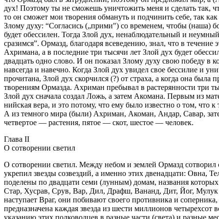
дух! Поэтому ты не сможешь уничтожить меня и сделать так, чт
то он сможет мои творения обмануть и подчинить себе, так как
Злому духу: “Согласись („прими") со временем, чтобы (наша) б
будет обессилен. Тогда Злой дух, ненаблюдательный и неумный,
сразимся”. Ормазд, благодаря всеведению, знал, что в течение 
Ахримана, а в последние три тысячи лет Злой дух будет обессиле
двадцать одно слово. И он показал Злому духу свою победу в 
навсегда и навечно. Когда Злой дух увидел свое бессилие и уни
прочитана, Злой дух скорчился (?) от страха, а когда она была 
творениям Ормазда. Ахриман пребывал в растерянности три тыс
Злой дух сначала создал Ложь, а затем Акомана. Первым из мат
нийская вера, и это потому, что ему было известно о том, что
А из темного мира (были) Ахриман, Акоман, Андар, Савар, зате
четвертое — растения, пятое — скот, шестое — человек.
Глава II
О сотворении светил
О сотворении светил. Между небом и землей Ормазд сотворил све
укрепил звезды созвездий, а именно этих двенадцати: Овна, Те
поделены по двадцати семи (лунным) домам, названия которых:
Стар, Хусрав, Срув, Вар, Дил, Драфш, Вананд, Дит, Йог, Мулук
наступает Враг, они побивают своего противника и соперника
предназначена каждая звезда из шести миллионов четырехсот в
указанию этих полководцев в разные части (света) и разные м