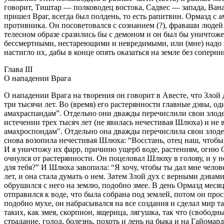
говорит, Тиштар — полководец востока, Садвес — запада, Вана
пришел Враг, всегда был полдень, то есть рапитвин. Ормазд с
противника. Он посоветовался с сознанием (?), фраваши людей и
телесном образе сразились бы с демоном и он был бы уничтожен
бессмертными, нестареющими и невредимыми, или (мне) надо в
настигло их, дабы в конце опять оказаться на земле без сопер
Глава III
О нападении Врага
О нападении Врага на творения он говорит в Авесте, что Злой д
три тысячи лет. Во (время) его растерянности главные дэвы, од
амахраспандам”. Отдельно они дважды перечислили свои злодея
истечении трех тысяч лет (не явилась нечестивая Шлюха) и не в
амахроспондам". Отдельно она дважды перечислила свои злодея
снова возопила нечестивая Шлюха: “Восстань, отец наш, чтобы 
И я уничтожу их фарр, причиню ущерб воде, растениям, огню О
очнулся от растерянности. Он поцеловал Шлюху в голову, и у 
для тебя?” И Шлюха завопила: “Я хочу, чтобы ты дал мне чело
лет, и она стала думать о нем. Затем Злой дух с верными дэва
обрушился с него на землю, подобно змее. В день Ормазд месяца
отправился к воде, что была собрана под землей, потом он просв
подобно мухе, он набрасывался на все создания и сделал мир 
таких, как змея, скорпион, ящерица, лягушка, так что (свободн
страдание, голод, болезнь, похоть и лень на быка и на Гайом