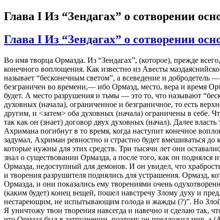
Глава I Из “Зендагах” о сотворении ос
Глава I Из “Зендагах” о сотворении ос
Во имя творца Ормазда. Из “Зендагах”, (которое), прежде всег
конечного воплощения. Как известно из Авесты маздаяснийской
называет “бесконечным светом”, а всеведение и добродетель — 
безграничен во времени,— ибо Ормазд, место, вера и время Орма
будет. А место разрушения и тьмы — это то, что называют “бес
духовных (начала), ограниченное и безграничное, то есть верхн
другим, и <затем> оба духовных (начала) ограничены в себе. Ч
так как он (знает) договор двух духовных (начал). Далее влас
Ахримана погибнут в то время, когда наступит конечное воплощ
задумал, Ахриман ревностно и страстно будет вмешиваться до к
которые нужны для этих средств. Три тысячи лет они оставал
знал о существовании Ормазда, а после того, как он поднялся 
Ормазда, недоступный для демонов. И он увидел, что храбрость
и творения разрушителя поднялись для устрашения. Ормазд, ко
Ормазда, и они показались ему творениями очень одухотворен
(каким будет) конец вещей, пошел навстречу Злому духу и пред
нестареющим, не испытывающим голода и жажды (?)”. Но Злой д
Я уничтожу твои творения навсегда и навечно и сделаю так, чт
что Ормазд был в затруднении, поэтому он предложил мир, а (