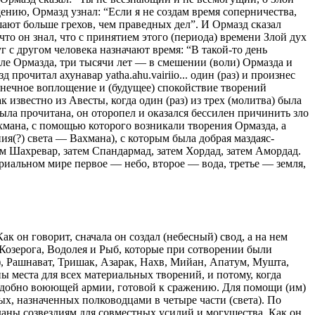
ению, Ормазд узнал: “Если я не создам время соперничества,
шают больше грехов, чем праведных дел”. И Ормазд сказал
то он знал, что с принятием этого (периода) времени Злой дух
 с другом человека назначают время: “В такой-то день
воле Ормазда, три тысячи лет — в смешении (воли) Ормазда и
прочитал ахунавар yatha.ahu.vairiio... один (раз) и произнес
конечное воплощение и (будущее) спокойствие творений
к известно из Авесты, когда один (раз) из трех (молитва) была
) была прочитана, он оторопел и оказался бессилен причинить зло
ахмана, с помощью которого возникали творения Ормазда, а
ия(?) света — Вахмана), с которым была добрая маздаяс-
ем Шахревар, затем Спандармад, затем Хордад, затем Амордад.
ериальном мире первое — небо, второе — вода, третье — земля,
ак он говорит, сначала он создал (небесный) свод, а на нем
, Козерога, Водолея и Рыб, которые при сотворении были
), Рашнават, Тришак, Азарак, Нахв, Мийан, Апатум, Мушта,
ны места для всех материальных творений, и потому, когда
 подобно воюющей армии, готовой к сражению. Для помощи (им)
ых, назначенных полководцами в четыре части (света). По
иданы созвездиям для совместных усилий и могущества. Как он