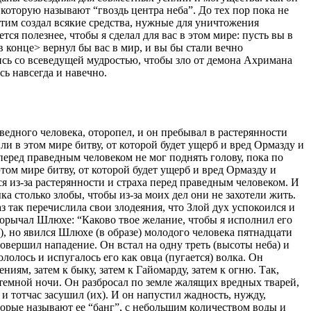
которую называют “гвоздь центра неба”. До тех пор пока не
этим создал всякие средства, нужные для уничтожения
ся полезнее, чтобы я сделал для вас в этом мире: пусть вы в
в конце> вернул бы вас в мир, и вы бы стали вечно
сь со всеведущей мудростью, чтобы зло от демона Ахримана
сь навсегда и навечно.
аведного человека, оторопел, и он пребывал в растерянности
ли в этом мире битву, от которой будет ущерб и вред Ормазду и
перед праведным человеком не мог поднять голову, пока по
этом мире битву, от которой будет ущерб и вред Ормазду и
я из-за растерянности и страха перед праведным человеком. И
а столько злобы, чтобы из-за моих дел они не захотели жить.
 так перечислила свои злодеяния, что Злой дух успокоился и
рорычал Шлюхе: “Каково твое желание, чтобы я исполнил его
), но явился Шлюхе (в образе) молодого человека пятнадцати
совершил нападение. Он встал на одну треть (высоты неба) и
лолось и испугалось его как овца (пугается) волка. Он
ниям, затем к быку, затем к Гайомарду, затем к огню. Так,
 темной ночи. Он разбросал по земле жалящих вредных тварей,
 и тотчас засушил (их). И он напустил жадность, нужду,
оторые называют ее “банг”, с небольшим количеством воды и