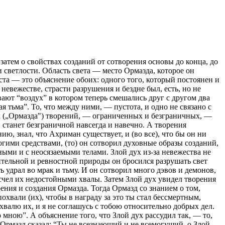
 затем о свойствах созданий от сотворения основы до конца, до
светлости. Область света — место Ормазда, которое он
ста — это объяснение обоих: одного того, который постоянен и
невежестве, страсти разрушения и бездне был, есть, но не
вают “воздух” в котором теперь смешались друг с другом два
я тьма”. То, что между ними, — пустота, и одно не связано с
оих („Ормазда") творений, — ограниченных и безграничных, —
 станет безграничной навсегда и навечно. А творения
ю, знал, что Ахриман существует, и (во все), что бы он ни
огими средствами, (то) он сотворил духовные образы созданий,
ми и с неосязаемыми телами. Злой дух из-за невежества не
ушительной и ревностной природы он бросился разрушать свет
ь удрал во мрак и тьму. И он сотворил много дэвов и демонов,
 счел их недостойными хвалы. Затем Злой дух увидел творения
ния и создания Ормазда. Тогда Ормазд со знанием о том,
хвали (их), чтобы в награду за это ты стал бессмертным,
валю их, и я не соглашусь с тобою относительно добрых дел.
 мною”. А объяснение того, что Злой дух рассудил так, — то,
 Ормазд сказал: “Ты не всезнающий и не всемогущий, о Злой