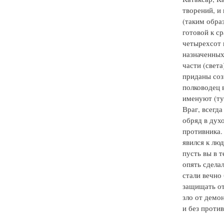
творений, и 
(таким обра
готовой к с
четырехсот 
назначенных
части (свет
приданы соз
полководец 
именуют (ту
Враг, всегд
обряд в дух
противника.
явился к люд
пусть вы в т
опять сдела
стали вечно
защищать от
зло от демон
и без проти