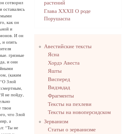
он сотворил
растений
и оставались
Глава XXXII О роде
аемыми
Порушаспа
го, как он
ьной и
монов. И он
Правый
, и опять
Авестийские тексты
столбец
шителя
Ясна
ные. грязные
да, и они
Хордэ Авеста
ойными
Яшты
том, (каким
Висперед
 “О Злой
Видэвдад
ессмертным,
Я не пойду,
Фрагменты
ельно
Тексты на пехлеви
е твои
Тексты на новоперсидском
го, что Злой
мир, а
Зерванизм
л: “Ты не
Статьи о зерванизме