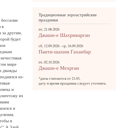
Традиционные зороастрийские
праздники
л бессилие
 в
пт, 21.08.2026
н за другим,
Джашн-е Шахриварган
торой будет
вои
сб, 12.09.2026
-
ср, 16.09.2026
ведным
Паити-шахим Гаханбар
 нечестивая
пт, 02.10.2026
этом мире
Джашн-е Мехрган
на дважды
поднялся из-
*даты считаются от 21.03,
тивая
дату и время праздника следует уточнять.
овека и
 уничтожу их
аниям
коился и
деления,
тобы я
а!” А Злой