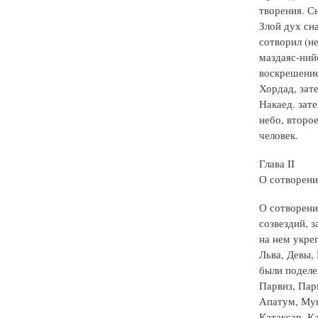
творения. С
Злой дух сн
сотворил (н
маздаяс-нийс
воскрешение
Хордад, зат
Накаед. зат
небо, второ
человек.
Глава II
О сотворени
О сотворени
созвездий, з
на нем укреп
Льва, Девы,
были поделе
Парвиз, Парв
Апатум, Муш
Катаксар, К