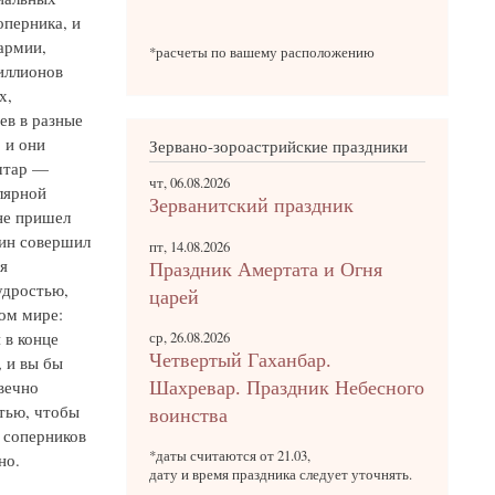
оперника, и
армии,
*расчеты по вашему расположению
иллионов
х,
ев в разные
 и они
Зервано-зороастрийские праздники
штар —
чт, 06.08.2026
лярной
Зерванитский праздник
 не пришел
вин совершил
пт, 14.08.2026
я
Праздник Амертата и Огня
удростью,
царей
том мире:
 в конце
ср, 26.08.2026
Четвертый Гаханбар.
, и вы бы
вечно
Шахревар. Праздник Небесного
тью, чтобы
воинства
з соперников
*даты считаются от 21.03,
но.
дату и время праздника следует уточнять.