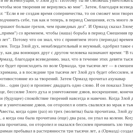
и не всемогущий, о Злой дух! Поэтому ты не сможешь уничтожить
 чтобы мои творения не вернулись ко мне”. Затем, благодаря всеве
л: “Если я не создам время соперничества, то он сможет мои творе
одчинить себе, так как и теперь, в период Смешения, есть много л
ершают больше грехов, чем праведных дел”. И Ормазд сказал Злом
(„прими") со временем, чтобы (наша) борьба в период Смешения п
 лет”. Потому что он знал, что с принятием этого (периода) време
илен. Тогда Злой дух, ненаблюдательный и неумный, одобрил такое 
у, как два воюющих друг с другом человека назначают время: “В т
рмазд, благодаря всеведению, знал, что в течение этих девяти тыся
все будет происходить по воле Ормазда, три тысячи лет — в смешен
хримана, а в последние три тысячи лет Злой дух будет обессилен, и
ротивостояние из-за творений. Затем Ормазд прочитал ахунавар
iriio... один (раз) и произнес двадцать одно слово. И он показал Зло
нце, бессилие Злого духа и уничтожение дэвов, воскрешение, конеч
и (будущее) спокойствие творений навсегда и навечно. Когда Злой 
е и уничтожение дэвов, он оторопел и опять свалился во мрак и ть
Авесты, когда один (раз) из трех (молитва) была прочитана, Злой д
а, а когда она была прочитана (еще) два раза, он упал на колени. Ког
ыла прочитана, он оторопел и оказался бессилен причинить зло тво
риман пребывал в растерянности три тысячи лет, а (Ормазд) создал