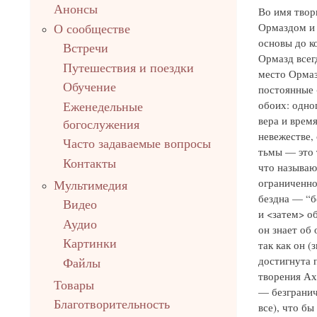
Анонсы
Во имя твор
Ормаздом и 
О сообществе
основы до к
Встречи
Ормазд всег
Путешествия и поездки
место Ормаз
Обучение
постоянные 
обоих: одно
Еженедельные
вера и врем
богослужения
невежестве, 
Часто задаваемые вопросы
тьмы — это 
Контакты
что называю
ограниченное
Мультимедия
бездна — “б
Видео
и <затем> об
Аудио
он знает об
Картинки
так как он (
достигнута 
Файлы
творения Ах
Товары
— безгранич
Благотворительность
все), что б