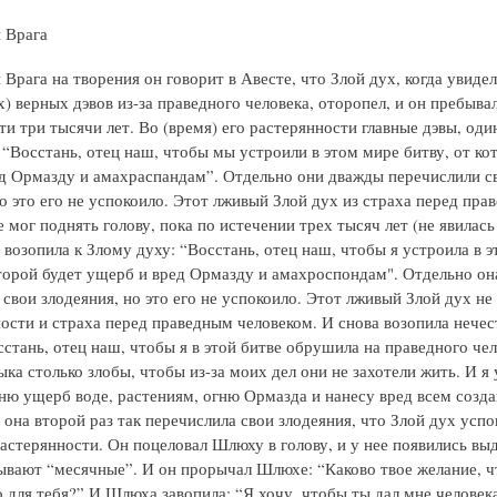
 Врага
Врага на творения он говорит в Авесте, что Злой дух, когда увиде
х) верных дэвов из-за праведного человека, оторопел, и он пребывал
и три тысячи лет. Во (время) его растерянности главные дэвы, оди
 “Восстань, отец наш, чтобы мы устроили в этом мире битву, от ко
д Ормазду и амахраспандам”. Отдельно они дважды перечислили с
но это его не успокоило. Этот лживый Злой дух из страха перед пра
 мог поднять голову, пока по истечении трех тысяч лет (не явилась
 возопила к Злому духу: “Восстань, отец наш, чтобы я устроила в 
оторой будет ущерб и вред Ормазду и амахроспондам". Отдельно о
свои злодеяния, но это его не успокоило. Этот лживый Злой дух не 
ности и страха перед праведным человеком. И снова возопила нечес
стань, отец наш, чтобы я в этой битве обрушила на праведного чел
ка столько злобы, чтобы из-за моих дел они не захотели жить. И я
ню ущерб воде, растениям, огню Ормазда и нанесу вред всем созд
она второй раз так перечислила свои злодеяния, что Злой дух успо
растерянности. Он поцеловал Шлюху в голову, и у нее появились вы
ывают “месячные”. И он прорычал Шлюхе: “Каково твое желание, ч
о для тебя?” И Шлюха завопила: “Я хочу, чтобы ты дал мне человек