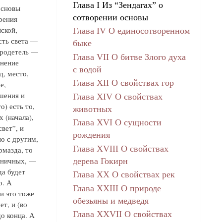
Глава I Из “Зендагах” о
основы
сотворении основы
рения
ской,
Глава IV О единосотворенном
сть света —
быке
бродетель —
Глава VII О битве Злого духа
снение
с водой
д, место,
Глава XII О свойствах гор
е,
ушения и
Глава XIV О свойствах
) есть то,
животных
 (начала),
Глава XVI О сущности
вет”, и
рождения
о с другим,
Глава XVIII О свойствах
рмазда, то
раничных, —
дерева Гокирн
да будет
Глава XX О свойствах рек
о. А
Глава XXIII О природе
и это тоже
обезьяны и медведя
т, и (во
Глава XXVII О свойствах
о конца. А