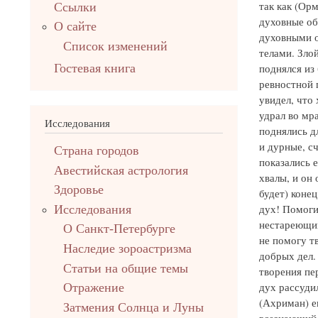
так как (Ор
Ссылки
духовные об
О сайте
духовными 
Список изменений
телами. Злой
Гостевая книга
поднялся из 
ревностной 
увидел, что
удрал во мр
Исследования
поднялись д
и дурные, с
Страна городов
показались 
Авестийская астрология
хвалы, и он
Здоровье
будет) коне
дух! Помоги
Исследования
нестареющим
О Санкт-Петербурге
не помогу т
Наследие зороастризма
добрых дел. 
Cтатьи на общие темы
творения пе
дух рассуди
Отражение
(Ахриман) е
Затмения Солнца и Луны