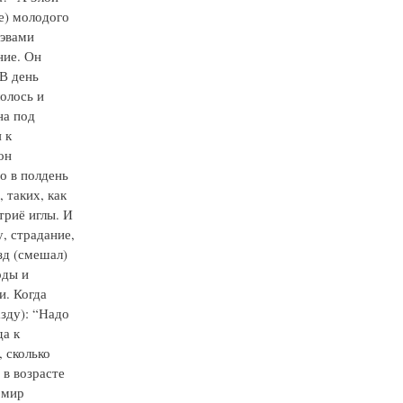
е) молодого
дэвами
ние. Он
 В день
лолось и
на под
 к
он
о в полдень
 таких, как
триё иглы. И
, страдание,
зд (смешал)
оды и
и. Когда
азду): “Надо
да к
, сколько
 в возрасте
 мир