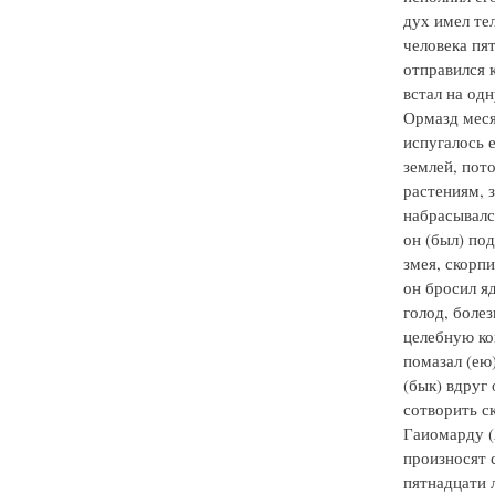
дух имел те
человека пят
отправился 
встал на одн
Ормазд месяц
испугалось е
землей, пото
растениям, з
набрасывалс
он (был) по
змея, скорпи
он бросил яд
голод, боле
целебную ко
помазал (ею)
(бык) вдруг 
сотворить ск
Гаиомарду (А
произносят с
пятнадцати л