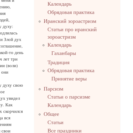
 меня и
Календарь
дению,
Обрядовая практика
ния
юдей,
Иранский зороастризм
у духу:
Статьи про иранский
родлилась
зороастризм
ни Злой дух
Календарь
соглашение,
акой-то день
Гаханбары
ч лет три
Традиция
ии (воли)
Обрядовая практика
 они
Принятие веры
му духу свою
Парсизм
ное
Статьи о парсизме
дух увидел
му. Как
Календарь
ух скорчился
Общее
да вся
Статьи
рениям
Все праздники
 свои