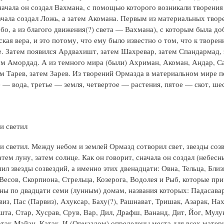
начала он создал Вахмана, с помощью которого возникали творения
ачала создал Ложь, а затем Акомана. Первым из материальных тво
ебо, а из благого движения(?) света — Вахмана), с которым была до
кая вера, и это потому, что ему было известно о том, что к творе
. Затем появился Ардвахишт, затем Шахревар, затем Спандармад, 
ем Амордад. А из темного мира (были) Ахриман, Акоман, Андар, Са
ем Тарев, затем Зарев. Из творений Ормазда в материальном мире 
е — вода, третье — земля, четвертое — растения, пятое — скот, ш
и светил
и светил. Между небом и землей Ормазд сотворил свет, звезды созв
атем луну, затем солнце. Как он говорит, сначала он создал (небесны
ил звезды созвездий, а именно этих двенадцати: Овна, Тельца, Близ
 Весов, Скорпиона, Стрельца, Козерога, Водолея и Рыб, которые пр
ны по двадцати семи (лунным) домам, названия которых: Падасава
из, Пас (Парвиз), Ахуксар, Баху(?), Рашнават, Тришак, Азарак, На
та, Стар, Хусрав, Срув, Вар, Дил, Драфш, Вананд, Дит, Йог, Мулук
атак-Майан, Катак. И (Ормаздом) определены места для всех мате