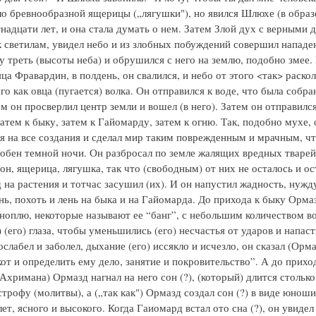
ло бревнообразной ящерицы („лягушки"), но явился Шлюхе (в образ
надцати лет, и она стала думать о нем. Затем Злой дух с верными 
к светилам, увидел небо и из злобных побуждений совершил нападе
у треть (высоты неба) и обрушился с него на землю, подобно змее.
а Фравардин, в полдень, он свалился, и небо от этого <так> раско
го как овца (пугается) волка. Он отправился к воде, что была собра
м он просверлил центр земли и вошел (в него). Затем он отправился
атем к быку, затем к Гайомарду, затем к огню. Так, подобно мухе, 
я на все создания и сделал мир таким поврежденным и мрачным, чт
добен темной ночи. Он разбросал по земле жалящих вредных тварей,
он, ящерица, лягушка, так что (свободным) от них не осталось и ос
 на растения и тотчас засушил (их). И он напустил жадность, нужду
знь, похоть и лень на быка и на Гайомарда. До прихода к быку Орма
ноплю, некоторые называют ее “банг”, с небольшим количеством в
 (его) глаза, чтобы уменьшились (его) несчастья от ударов и напаст
ослабел и заболел, дыхание (его) иссякло и исчезло, он сказал (Орм
от и определить ему дело, занятие и покровительство”. А до прихо
хримана) Ормазд нагнал на него сон (?), (который) длится столько
трофу (молитвы), а („так как") Ормазд создал сон (?) в виде юноши
ет, ясного и высокого. Когда Гаиомард встал ото сна (?), он увидел