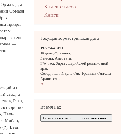
 Ормазда, а
Книги список
рений Ормазд
Книги
брая
ниям придет
затем
вар, затем
Текущая зороастрийская дата
первое —
19.5.3764 ЗРЭ
естое —
19 день, Фраваши,
5 месяц, Амертата,
3764 год, Заратуштрийской религиозной
эры.
Сегодняшний день (Ав. Фраваши) Ангелы-
Хранители.
*
ездий и не
й) свод, а
нецов, Рака,
Время Гах
и сотворении
р, Пеш-
Показать время переповязывания пояса
хв, Мийан,
 (?), Беш,
риальных