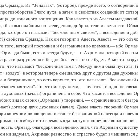
ца Ормазда. Из “Зендагах”, (которое), прежде всего, о сотворении 
противоборстве Злого духа, а затем о свойствах созданий от сотво
онца, до конечного воплощения. Как известно из Авесты маздаясний
да был высочайшим по всеведению, добродетели и светлости. Обла
да, которое он называет “бесконечным светом”, а всеведение и до
(?) свойства Ормазда. Как он говорит в Авесте, Авеста — это объя
го того, который постоянен и безграничен во времени,— ибо Ормаз
я Ормазда были, есть и всегда будут, — и Ахримана, который во тьм
страсти разрушения и бездне был, есть, но не будет. А место разр
то, что называют “бесконечная тьма”. Между ними была пустота, (то
т “воздух” в котором теперь смешались друг с другом два духовных
 и безграничное, то есть верхнее, то, что называют “бесконечный с
есконечная тьма”. То, что между ними, — пустота, и одно не связан
а духовных (начала) ограничены в себе. Что касается всеведения О
 обоих видах своих („Ормазда") творений, — ограниченных и безг
знает) договор двух духовных (начал). Далее власть творений Ормаз
при конечном воплощении и станет безграничной навсегда и навечн
римана погибнут в то время, когда наступит конечное воплощение, 
ность. Ормазд, благодаря всеведению, знал, что Ахриман существуе
ы он ни задумал, Ахриман ревностно и страстно будет вмешиваться д