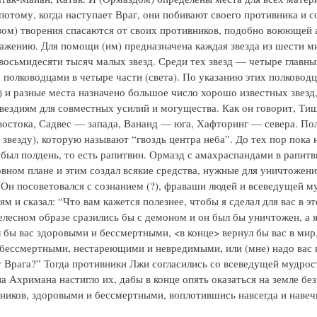
потому, когда наступает Враг, они побивают своего противника и с
зом) творения спасаются от своих противников, подобно воюющей 
ражению. Для помощи (им) предназначена каждая звезда из шести м
восьмидесяти тысяч малых звезд. Среди тех звезд — четыре главны
 полководцами в четыре части (света). По указанию этих полководц
а) и разные места назначено большое число хорошо известных звезд,
вездиям для совместных усилий и могущества. Как он говорит, Ти
востока, Садвес — запада, Вананд — юга, Хафторинг — севера. По
 звезду), которую называют “гвоздь центра неба”. До тех пор пока
а был полдень, то есть рапитвин. Ормазд с амахраспандами в рапит
овном плане и этим создал всякие средства, нужные для уничтожени
 Он посоветовался с сознанием (?), фраваши людей и всеведущей м
ям и сказал: “Что вам кажется полезнее, чтобы я сделал для вас в э
елесном образе сразились бы с демоном и он был бы уничтожен, а я
л бы вас здоровыми и бессмертными, <в конце> вернул бы вас в мир
 бессмертными, нестареющими и невредимыми, или (мне) надо вас 
 Врага?” Тогда противники Лжи согласились со всеведущей мудрос
а Ахримана настигло их, дабы в конце опять оказаться на земле бе
вников, здоровыми и бессмертными, воплотившись навсегда и навеч