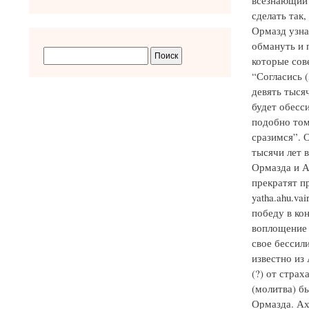
всезнающий 
сделать так,
Ормазд узна
обмануть и п
которые сов
“Согласись 
девять тысяч
будет обесс
подобно том
сразимся”. О
тысячи лет 
Ормазда и А
прекратят п
yatha.ahu.va
победу в ко
воплощение 
свое бессили
известно из 
(?) от страх
(молитва) б
Ормазда. Ах