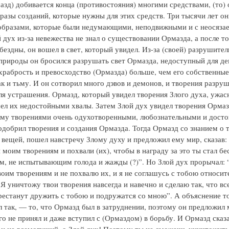
мазд) добивается конца (противостояния) многими средствами, (то) 
разы созданий, которые нужны для этих средств. Три тысячи лет он
образами, которые были недумающими, неподвижными и с неосяз
 дух из-за невежества не знал о существовании Ормазда, а после то
бездны, он вошел в свет, который увидел. Из-за (своей) разрушител
природы он бросился разрушать свет Ормазда, недоступный для де
 храбрость и превосходство (Ормазда) больше, чем его собственные
ак и тьму. И он сотворил много дэвов и демонов, и творения разру
ля устрашения. Ормазд, который увидел творения Злого духа, ужас
чел их недостойными хвалы. Затем Злой дух увидел творения Ормаз
ему творениями очень одухотворенными, любознательными и дост
 одобрил творения и создания Ормазда. Тогда Ормазд со знанием о 
ц вещей, пошел навстречу Злому духу и предложил ему мир, сказав:
 моим творениям и похвали (их), чтобы в награду за это ты стал б
, не испытывающим голода и жажды (?)”. Но Злой дух прорычал: “
воим творениям и не похвалю их, и я не соглашусь с тобою относит
Я уничтожу твои творения навсегда и навечно и сделаю так, что вс
рестанут дружить с тобою и подружатся со мною”. А объяснение то
л так, — то, что Ормазд был в затруднении, поэтому он предложил 
го не принял и даже вступил с (Ормаздом) в борьбу. И Ормазд сказа