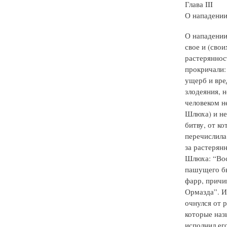
Глава III
О нападении
О нападении 
свое и (свои
растерянност
прокричали:
ущерб и вре
злодеяния, 
человеком не
Шлюха) и не
битву, от к
перечислила 
за растерян
Шлюха: “Вос
пашущего бы
фарр, причи
Ормазда”. И 
очнулся от 
которые наз
исполнил ег