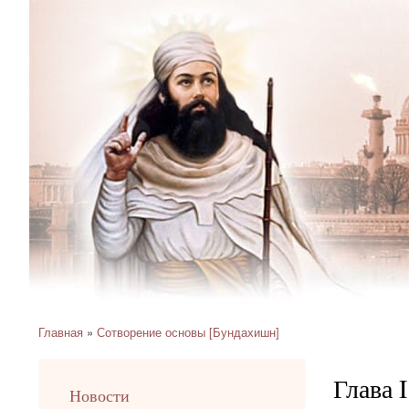
Главная
Сотворение основы [Бундахишн]
Строка
навигации
Глава 
left
Новости
up