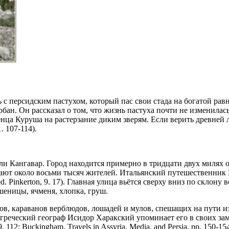
 с персидским пастухом, который пас свои стада на богатой рав
рбан. Он рассказал о том, что жизнь пастуха почти не изменила
денца Куруша на растерзание диким зверям. Если верить древней
. 107-114).
и Кангавар. Город находится примерно в тридцати двух милях от
ают около восьми тысяч жителей. Итальянский путешественник П
els, ed. Pinkerton, 9. 17). Главная улица вьётся сверху вниз по скл
шеницы, ячменя, хлопка, груш.
ов, караванов верблюдов, лошадей и мулов, спешащих на пути и
греческий географ Исидор Харакский упоминает его в своих заме
 112; Buckingham, Travels in Assyria, Media, and Persia, pp. 150-154,