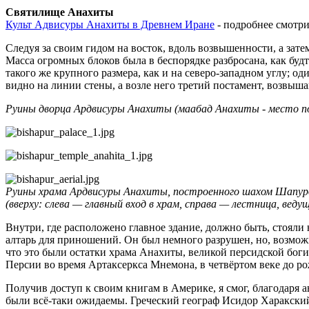
Святилище Анахиты
Культ Адвисуры Анахиты в Древнем Иране
- подробнее смотри
Следуя за своим гидом на восток, вдоль возвышенности, а зат
Масса огромных блоков была в беспорядке разбросана, как будт
такого же крупного размера, как и на северо-западном углу; 
видно на линии стены, а возле него третий постамент, возвышающий
Руины дворца Ардвисуры Анахиты (маабад Анахиты - место пок
Руины храма Ардвисуры Анахиты, построенного шахом Шапур
(вверху: слева — главный вход в храм, справа — лестница, вед
Внутри, где расположено главное здание, должно быть, стояли
алтарь для приношений. Он был немного разрушен, но, возможн
что это были остатки храма Анахиты, великой персидской бог
Персии во время Артаксеркса Мнемона, в четвёртом веке до р
Получив доступ к своим книгам в Америке, я смог, благодаря 
были всё-таки ожидаемы. Греческий географ Исидор Харакский