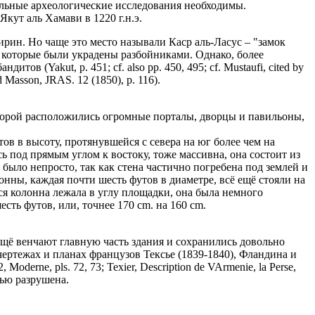
льные археологические исследования необходимы.
кут аль Хамави в 1220 г.н.э.
рин. Но чаще это место называли Каср аль-Ласус – "замок
, которые были украдены разбойниками. Однако, более
в (Yakut, p. 451; cf. also pp. 450, 495; cf. Mustaufi, cited by
nd Masson, JRAS. 12 (1850), p. 116).
оторой расположились огромные порталы, дворцы и павильоны,
ов в высоту, протянувшейся с севера на юг более чем на
ь под прямым углом к востоку, тоже массивна, она состоит из
 было непросто, так как стена частично погребена под землей и
лонны, каждая почти шесть футов в диаметре, всё ещё стояли на
ся колонна лежала в углу площадки, она была немного
сть футов, или, точнее 170 cm. на 160 cm.
 ещё венчают главную часть здания и сохранились довольно
чертежах и планах французов Тексье (1839-1840), Фландина и
 Moderne, pls. 72, 73; Texier, Description de VArmenie, la Perse,
остью разрушена.