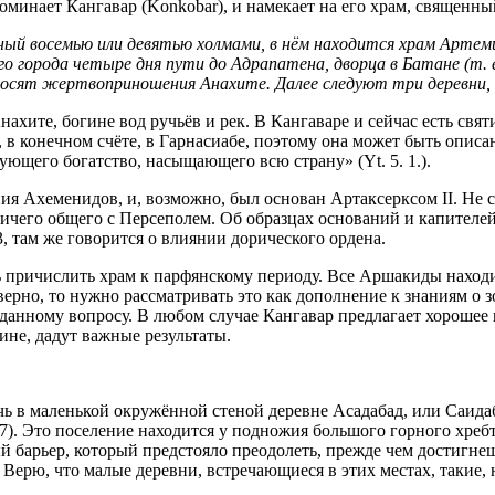
минает Кангавар (Konkobar), и намекает на его храм, священны
ный восемью или девятью холмами, в нём находится храм Арте
о города четыре дня пути до Адрапатена, дворца в Батане (т. 
носят жертвоприношения Анахите. Далее следуют три деревни, 
хите, богине вод ручьёв и рек. В Кангаваре и сейчас есть свя
ся, в конечном счёте, в Гарнасиабе, поэтому она может быть опи
ющего богатство, насыщающего всю страну» (Yt. 5. 1.).
ния Ахеменидов, и, возможно, был основан Артаксерксом II. Не 
чего общего с Персеполем. Об образцах оснований и капителей кол
13, там же говорится о влиянии дорического ордена.
ь причислить храм к парфянскому периоду. Все Аршакиды находи
ение верно, то нужно рассматривать это как дополнение к знаниям 
 данному вопросу. В любом случае Кангавар предлагает хорошее
лине, дадут важные результаты.
ь в маленькой окружённой стеной деревне Асадабад, или Саидаб
1. 57). Это поселение находится у подножия большого горного хре
й барьер, который предстояло преодолеть, прежде чем достигне
. Верю, что малые деревни, встречающиеся в этих местах, такие