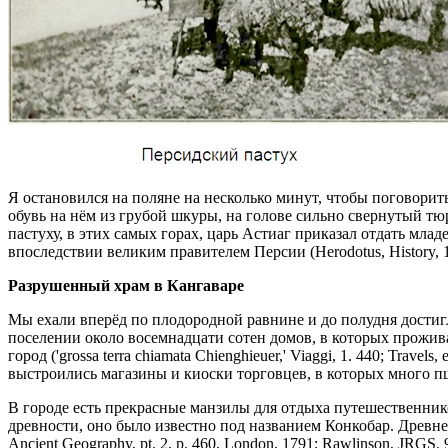
Я остановился на поляне на несколько минут, чтобы поговорить
обувь на нём из грубой шкуры, на голове сильно свернутый тю
пастуху, в этих самых горах, царь Астиаг приказал отдать мла
впоследствии великим правителем Персии (Herodotus, History, 1
Разрушенный храм в Кангаваре
Мы ехали вперёд по плодородной равнине и до полудня достигл
поселении около восемнадцати сотен домов, в которых прожив
город ('grossa terra chiamata Chienghieuer,' Viaggi, 1. 440; Trav
выстроились магазины и киоски торговцев, в которых много п
В городе есть прекрасные манзилы для отдыха путешественник
древности, оно было известно под названием Конкобар. Древне
Ancient Geography, pt. 2, p. 460, London, 1791; Rawlinson, JRGS. 9.