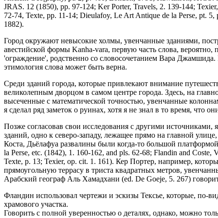
JRAS. 12 (1850), pp. 97-124; Ker Porter, Travels, 2. 139-144; Texier,
72-74, Texte, pp. 11-14; Dieulafoy, Le Art Antique de la Perse, pt. 5,
1882).
Город окружают невысокие холмы, увенчанные зданиями, пост
авестийской формы Kanha-vara, первую часть слова, вероятно, пр
'ограждение', родственно со словосочетанием Вара Джамшида.
этимология слова может быть верна.
Среди зданий города, которые привлекают внимание путешеств
великолепным дворцом в самом центре города. Здесь, на главн
высеченные с математической точностью, увенчанные колоннам
я сделал ряд заметок о руинах, хотя я не знал в то время, ч
Позже согласовав свои исследования с другими источниками, 
зданий, одно к северо-западу, лежащее прямо на главной улице
Коста, Дьёлафуа развалины были когда-то большой платформой с пе
la Perse, etc. (1842), 1. 160-162, and pls. 62-68; Flandin and Coste, 
Texte, p. 13; Texier, op. cit. 1. 161). Кер Портер, например, 
прямоугольную террасу в триста квадратных метров, увенчанн
Арабский географ Аль Хамадхани (ed. De Goeje, 5. 267) говорит
Фландин использовал чертежи и эскизы Тексье, которые, по-
храмового участка.
Говорить с полной уверенностью о деталях, однако, можно тол