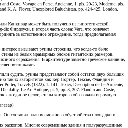
in and Coste, Voyage en Perse, Ancienne, 1. pls. 20-23, Moderne, pls.
24; and K. A. Floyer, Unexplored Baluchistan, pp. 424-425, London,
или Канкивар может быть получено из гипотетической
diz Фирдоуси, и вторая часть слова: Vara, что означает
инять за естественное ограждение, тогда предполагаемая
 интерес вызывают руины строения, что когда-то было
ки стены из белых мраморных блоков гигантских размеров,
озного ограждения. В архитектуре заметно греческое влияние,
утешественниками.
лили судить, руины представляют собой остатки двух больших
нию таких авторитетов как Кер Портер, Тексье, Фландин и
er, Travels (1822), 1. 141; Texier, Description de Le Armenie,
 Dieulafoy, Le Art Antique, pt. 5, pp. 8, 207. Flandin and Coste,
асток как единое целое, стены которого образовали огромную
нгавар).
а. Он составил план возможного обустройства площадки и
ьных раскопок. Многие современные здания и полуразрушенные