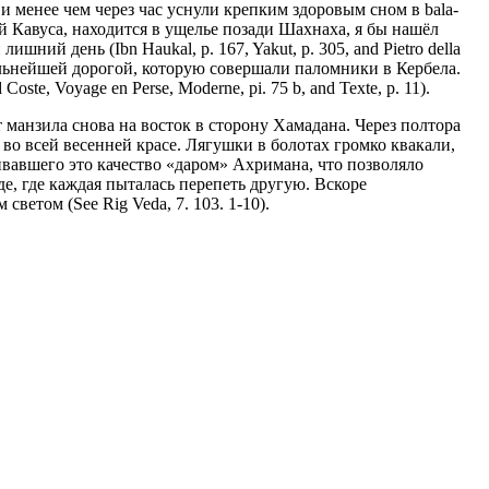
 менее чем через час уснули крепким здоровым сном в bala-
ей Кавуса, находится в ущелье позади Шахнаха, я бы нашёл
ий день (Ibn Haukal, p. 167, Yakut, p. 305, and Pietro della
д дальнейшей дорогой, которую совершали паломники в Кербела.
, Voyage en Perse, Moderne, pi. 75 b, and Texte, p. 11).
 манзила снова на восток в сторону Хамадана. Через полтора
во всей весенней красе. Лягушки в болотах громко квакали,
вавшего это качество «даром» Ахримана, что позволяло
де, где каждая пыталась перепеть другую. Вскоре
ветом (See Rig Veda, 7. 103. 1-10).