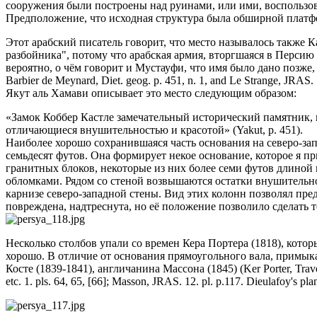
сооружения были построены над руинами, или ими, воспользо
Предположение, что исходная структура была обширной платфо
Этот арабский писатель говорит, что место называлось также 
разбойника", потому что арабская армия, вторгшаяся в Перси
вероятно, о чём говорит и Мустауфи, что имя было дано позже, те
Barbier de Meynard, Diet. geog. p. 451, n. 1, and Le Strange, JRAS. 
Якут аль Хамави описывает это место следующим образом:
«Замок Коббер Кастле замечательный исторический памятник, 
отличающиеся внушительностью и красотой» (Yakut, p. 451).
Наиболее хорошо сохранившаяся часть основания на северо-зап
семьдесят футов. Она формирует некое основание, которое я пр
гранитных блоков, некоторые из них более семи футов длиной и
обломками. Рядом со стеной возвышаются остатки внушительной к
карнизе северо-западной стены. Вид этих колонн позволял пре
повреждена, надтреснута, но её положение позволило сделать т
Несколько столбов упали со времен Кера Портера (1818), кото
хорошо. В отличие от основания прямоугольного вала, примыка
Косте (1839-1841), англичанина Массона (1845) (Ker Porter, Travels,
etc. 1. pls. 64, 65, [66]; Masson, JRAS. 12. pl. p.117. Dieulafoy's 