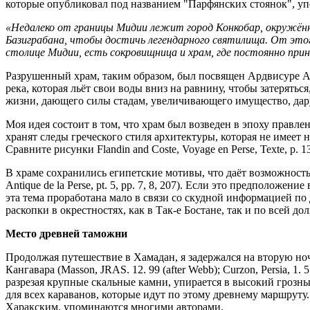
которые опубликовал под названием "Парфянских стоянок", упо
«Недалеко от границы Мидии лежит город Конкобар, окружён
Базиграбана, чтобы достичь легендарного святилища. От этог
столице Мидии, есть сокровищница и храм, где постоянно при
Разрушенный храм, таким образом, был посвящен Ардвисуре Ана
река, которая льёт свои воды вниз на равнину, чтобы затерять
жизни, дающего силы стадам, увеличивающего имущество, дару
Моя идея состоит в том, что храм был возведен в эпоху правле
хранят следы греческого стиля архитектуры, которая не имеет ни
Сравните рисунки Flandin and Coste, Voyage en Perse, Texte, p. 
В храме сохранились египетские мотивы, что даёт возможност
Antique de la Perse, pt. 5, pp. 7, 8, 207). Если это предполож
эта тема проработана мало в связи со скудной информацией по
раскопки в окрестностях, как в Так-е Бостане, так и по всей до
Место древней таможни
Продолжая путешествие в Хамадан, я задержался на вторую ноч
Кангавара (Masson, JRAS. 12. 99 (after Webb); Curzon, Persia, 
разрезая крупные скальные камни, упирается в высокий грозны
для всех караванов, которые идут по этому древнему маршруту
Харакским, упоминаются многими авторами.