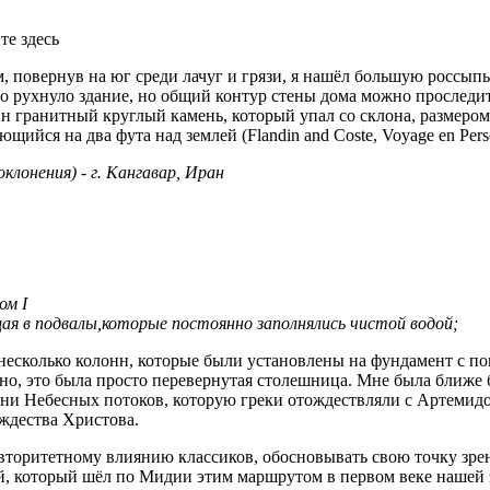
те здесь
ем, повернув на юг среди лачуг и грязи, я нашёл большую россы
о рухнуло здание, но общий контур стены дома можно проследить
один гранитный круглый камень, который упал со склона, размер
ся на два фута над землей (Flandin and Coste, Voyage en Perse, Mod
лонения) - г. Кангавар, Иран
ом I
ущая в подвалы,которые постоянно заполнялись чистой водой;
 несколько колонн, которые были установлены на фундамент с п
о, это была просто перевернутая столешница. Мне была ближе бо
ини Небесных потоков, которую греки отождествляли с Артемидо
ождества Христова.
авторитетному влиянию классиков, обосновывать свою точку зре
, который шёл по Мидии этим маршрутом в первом веке нашей э