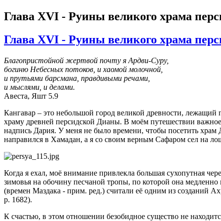
Глава XVI - Руины великого храма пер
Глава XVI - Руины великого храма пер
Благопристойной жертвой почту я Ардви-Суру,
богиню Небесных потоков, и хаомой молочной,
и прутьями барсмана, правдивыми речами,
и мыслями, и делами.
Авеста, Яшт 5.9
Кангавар – это небольшой город великой древности, лежащий 
храму древней персидской Дианы. В моём путешествии важное м
надпись Дария. У меня не было времени, чтобы посетить храм
направился в Хамадан, а я со своим верным Сафаром сел на ло
Когда я ехал, моё внимание привлекла большая сухопутная чере
зимовья на обочину песчаной тропы, по которой она медленно
(времен Маздака - прим. ред.) считали её одним из созданий Ахри
p. 1682).
К счастью, в этом отношении безобидное существо не находитс