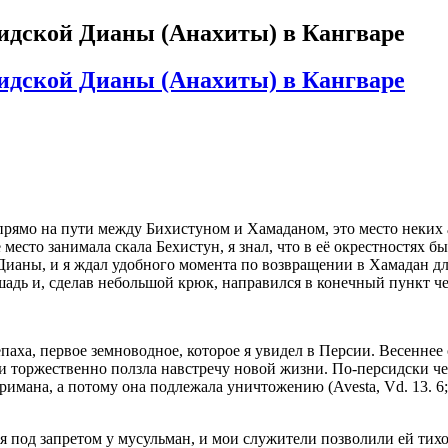
сидской Дианы (Анахиты) в Кангваре
сидской Дианы (Анахиты) в Кангваре
прямо на пути между Бихистуном и Хамаданом, это место неких
есто занимала скала Бехистун, я знал, что в её окрестностях б
 Дианы, и я ждал удобного момента по возвращении в Хамадан д
шадь и, сделав небольшой крюк, направился в конечный пункт че
паха, первое земноводное, которое я увидел в Персии. Весеннее
 и торжественно ползла навстречу новой жизни. По-персидски ч
мана, а потому она подлежала уничтожению (Avesta, Vd. 13. 6; Vd. 
я под запретом у мусульман, и мои служители позволили ей тихо