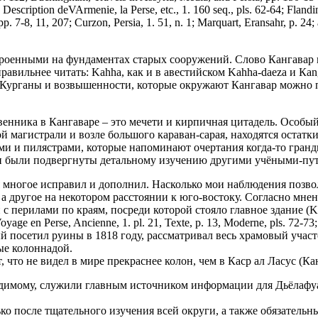
 Description deVArmenie, la Perse, etc., 1. 160 seq., pls. 62-64; Fland
 pp. 7-8, 11, 207; Curzon, Persia, 1. 51, n. 1; Marquart, Eransahr, p. 
роенными на фундаментах старых сооружений. Слово Кангавар 
авильнее читать: Kahha, как и в авестийском Kahha-daeza и Каng-
 Курганы и возвышенности, которые окружают Кангавар можно пр
енника в Кангаваре – это мечети и кирпичная цитадель. Особый
ой магистрали и возле большого караван-сарая, находятся остат
и и пилястрами, которые напоминают очертания когда-то гранди
то они были подвергнуты детальному изучению другими учёными-п
я многое исправил и дополнил. Насколько мои наблюдения позво
, а другое на некотором расстоянии к юго-востоку. Согласно мне
рилами по краям, посреди которой стояло главное здание (Ker Port
Voyage en Perse, Ancienne, 1. pl. 21, Texte, p. 13, Moderne, pls. 72-73;
который посетил руины в 1818 году, рассматривал весь храмовый уч
ые колоннадой.
, что не видел в мире прекраснее колон, чем в Каср ал Ласус (Ка
видимому, служили главным источником информации для Дьёлафу
ько после тщательного изучения всей округи, а также обязател