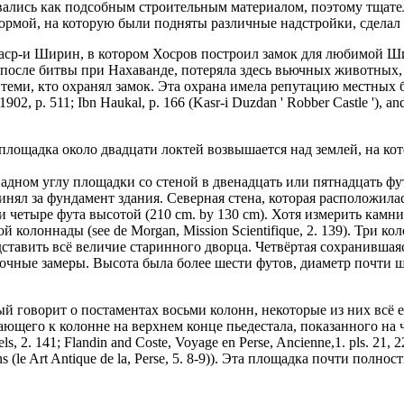
вались как подсобным строительным материалом, поэтому тщате
рмой, на которую были подняты различные надстройки, сделал Я
Каср-и Ширин, в котором Хосров построил замок для любимой Ши
ю после битвы при Нахаванде, потеряла здесь вьючных животных
ми, кто охранял замок. Эта охрана имела репутацию местных бандито
1902, р. 511; Ibn Haukal, p. 166 (Kasr-i Duzdan ' Robber Castle '), a
площадка около двадцати локтей возвышается над землей, на к
адном углу площадки со стеной в двенадцать или пятнадцать фут
инял за фундамент здания. Северная стена, которая расположилас
 четыре фута высотой (210 cm. by 130 cm). Хотя измерить камни
олоннады (see de Morgan, Mission Scientifique, 2. 139). Три ко
дставить всё величие старинного дворца. Четвёртая сохранившая
очные замеры. Высота была более шести футов, диаметр почти ше
рый говорит о постаментах восьми колонн, некоторые из них всё
ющего к колонне на верхнем конце пьедестала, показанного на 
 2. 141; Flandin and Coste, Voyage en Perse, Ancienne,1. pls. 21, 22,
plans (le Art Antique de la, Perse, 5. 8-9)). Эта площадка почти полн