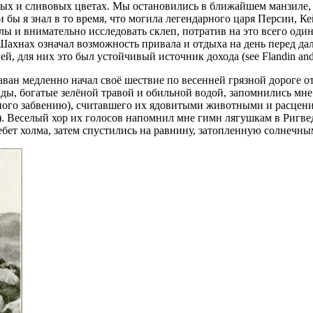
ых и сливовых цветах. Мы остановились в ближайшем манзиле, и
 бы я знал в то время, что могила легендарного царя Персии, К
и внимательно исследовать склеп, потратив на это всего один лишн
ля меня Шахнах означал возможность привала и отдыха на день пере
я них это был устойчивый источник дохода (see Flandin and Coste
аван медленно начал своё шествие по весенней грязной дороге от
ды, богатые зелёной травой и обильной водой, запомнились мне 
анного забвению), считавшего их ядовитыми животными и расцени
73). Веселый хор их голосов напомнил мне гимн лягушкам в Ригве
ет холма, затем спустились на равнину, затопленную солнечным с