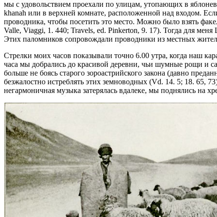
мы с удовольствием проехали по улицам, утопающих в яблонев
khanah или в верхней комнате, расположенной над входом. Если
проводника, чтобы посетить это место. Можно было взять факелы 
Valle, Viaggi, 1. 440; Travels, ed. Pinkerton, 9. 17). Тогда д
Этих паломников сопровождали проводники из местных жителей, дл
Стрелки моих часов показывали точно 6.00 утра, когда наш кар
часа мы добрались до красивой деревни, чьи шумные рощи и са
больше не боясь старого зороастрийского закона (давно пред
безжалостно истреблять этих земноводных (Vd. 14. 5; 18. 65, 
негармоничная музыка затерялась вдалеке, мы поднялись на хреб