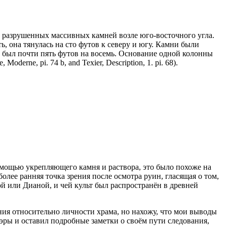
пь разрушенных массивных камней возле юго-восточного угла.
, она тянулась на сто футов к северу и югу. Камни были
ом был почти пять футов на восемь. Основание одной колонны
erne, pi. 74 b, and Texier, Description, 1. pi. 68).
омощью укрепляющего камня и раствора, это было похоже на
лее ранняя точка зрения после осмотра руин, гласящая о том,
й или Дианой, и чей культ был распространён в древней
ния относительно личности храма, но нахожу, что мои выводы
ры и оставил подробные заметки о своём пути следования,