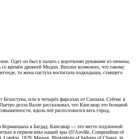
нине. Одет он был в пальто с короткими рукавами из овчины,
сь со времён древней Мидии. Вполне возможно, что такому
 легенде, то жена пастуха воспитала подкидыша, ставшего
 Бехистуна, или в четырёх фарсахах от Сахнаха. Сейчас в
ьетро делла Валле рассказывал, что Кангавар это большой
ону возвышенности, вдоль неё расположился весь город,
з Керманшаха в Багдад. Кангавар — это место подлинной
тках в первом веке нашей эры (D'Anville, Compendium of
 London, 1829; Masson, Illustrations of Isidorus of Charax, in