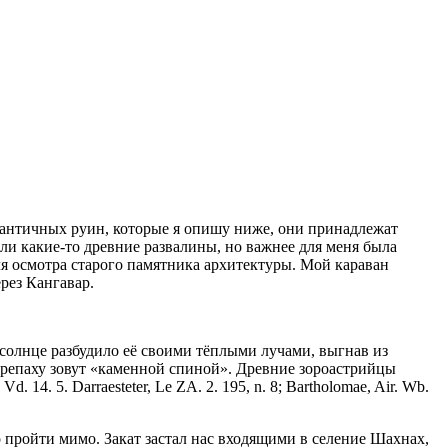
 античных руин, которые я опишу ниже, они принадлежат
ыли какие-то древние развалины, но важнее для меня была
ля осмотра старого памятника архитектуры. Мой караван
рез Кангавар.
 солнце разбудило её своими тёплыми лучами, выгнав из
ерепаху зовут «каменной спиной». Древние зороастрийцы
14. 5. Darraesteter, Le ZA. 2. 195, n. 8; Bartholomae, Air. Wb.
 пройти мимо. Закат застал нас входящими в селение Шахнах,