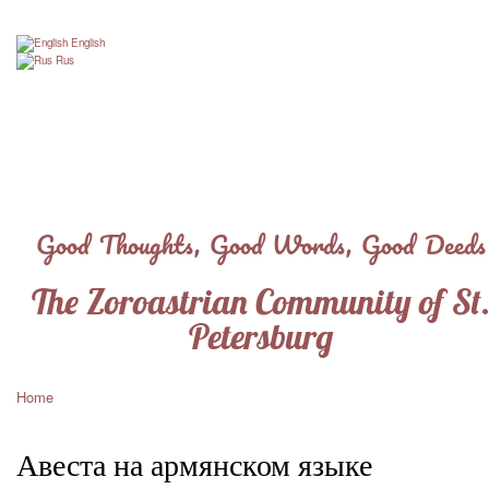
Skip
to
English
main
Rus
content
Good Thoughts, Good Words, Good Deeds
The Zoroastrian Community of St
Petersburg
Home
Breadcrumb
Авеста на армянском языке