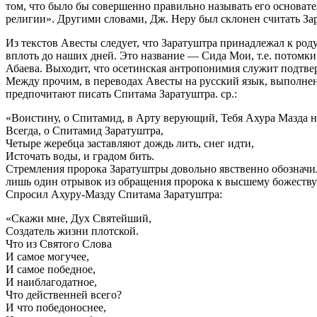
том, что было бы совершенно правильно называть его основат
религии». Другими словами, Дж. Неру был склонен считать З
Из текстов Авесты следует, что Заратуштра принадлежал к род
вплоть до наших дней. Это название — Сида Мои, т.е. потомки
Абаева. Выходит, что осетинская антропонимия служит подтв
Между прочим, в переводах Авесты на русский язык, выполнен
предпочитают писать Спитама Заратуштра. ср.:
«Воистину, о Спитамид, в Арту верующий, Тебя Ахура Мазда на
Всегда, о Спитамид Заратуштра,
Четыре жеребца заставляют дождь лить, снег идти,
Источать воды, и градом бить.
Стремления пророка Заратуштры довольно явственно обозначи
лишь один отрывок из обращения пророка к высшему божеству
Спросил Ахуру-Мазду Спитама Заратуштра:
«Скажи мне, Дух Святейший,
Создатель жизни плотской.
Что из Святого Слова
И самое могучее,
И самое победное,
И наиблагодатное,
Что действенней всего?
И что победоноснее,