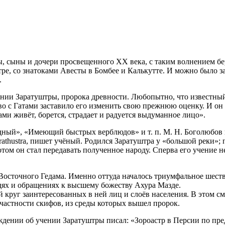
, сыны и дочери просвещенного XX века, с таким волнением бер
тре, со знатоками Авесты в Бомбее и Калькутте. И можно было з
.
ании Заратуштры, пророка древности. Любопытно, что известный
о с Гатами заставило его изменить свою прежнюю оценку. И он 
ми живёт, борется, страдает и радуется выдуманное лицо».
ный», «Имеющий быстрых верблюдов» и т. п. М. Н. Боголюбов в
athustra, пишет учёный. Родился Заратуштра у «большой реки»; п
ом он стал передавать полученное народу. Сперва его учение не
осточного Гедама. Именно оттуда началось триумфальное шеств
ях и обращениях к высшему божеству Ахура Мазде.
й круг заинтересованных в ней лиц и слоёв населения. В этом с
 частности скифов, из среды которых вышел пророк.
нии об учении Заратуштры писал: «Зороастр в Персии по предан