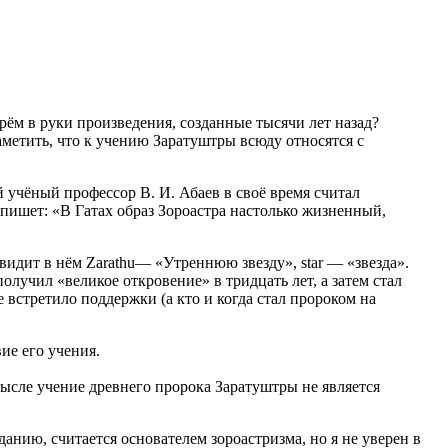
ём в руки произведения, созданные тысячи лет назад?
аметить, что к учению Заратуштры всюду относятся с
 учёный профессор В. И. Абаев в своё время считал
пишет: «В Гатах образ Зороастра настолько жизненный,
идит в нём Zarathu— «Утреннюю звезду», star — «звезда».
олучил «великое откровение» в тридцать лет, а затем стал
 встретило поддержки (а кто и когда стал пророком на
ие его учения.
мысле учение древнего пророка Заратуштры не является
ию, считается основателем зороастризма, но я не уверен в