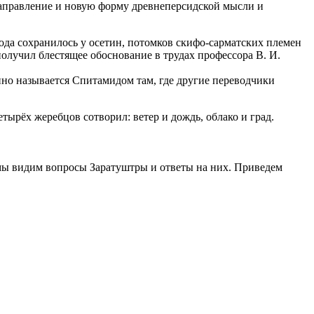
направление и новую форму древнеперсидской мысли и
рода сохранилось у осетин, потомков скифо-сарматских племен
получил блестящее обоснование в трудах профессора В. И.
но называется Спитамидом там, где другие переводчики
ырёх жеребцов сотворил: ветер и дождь, облако и град.
мы видим вопросы Заратуштры и ответы на них. Приведем