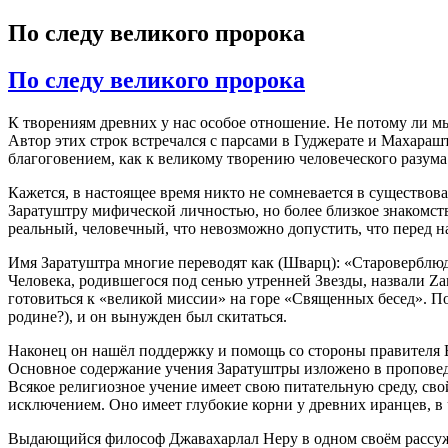
По следу великого пророка
По следу великого пророка
К творениям древних у нас особое отношение. Не потому ли мы
Автор этих строк встречался с парсами в Гуджерате и Махараш
благоговением, как к великому творению человеческого разума
Кажется, в настоящее время никто не сомневается в существов
Заратуштру мифической личностью, но более близкое знакомств
реальный, человечный, что невозможно допустить, что перед на
Имя Заратуштра многие переводят как (Шварц): «Староверблюд
Человека, родившегося под сенью утренней Звезды, назвали Zar
готовиться к «великой миссии» на горе «Священных бесед». Пот
родине?), и он вынужден был скитаться.
Наконец он нашёл поддержку и помощь со стороны правителя В
Основное содержание учения Заратуштры изложено в проповед
Всякое религиозное учение имеет свою питательную среду, сво
исключением. Оно имеет глубокие корни у древних иранцев, в
Выдающийся философ Джавахарлал Неру в одном своём рассужде