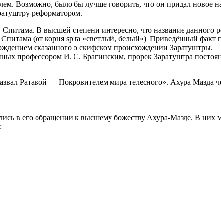
елем. Возможно, было бы лучше говорить, что он придал новое 
аратуштру реформатором.
у Спитама. В высшей степени интересно, что название данного 
 Спитама (от корня spita «светлый, белый»). Приведённый факт 
ерждением сказанного о скифском происхождении Заратуштры.
ных профессором И. С. Брагинским, пророк Заратуштра постоян
звал Ратавой — Покровителем мира телесного». Ахура Мазда чет
лись в его обращении к высшему божеству Ахура-Мазде. В них 
: