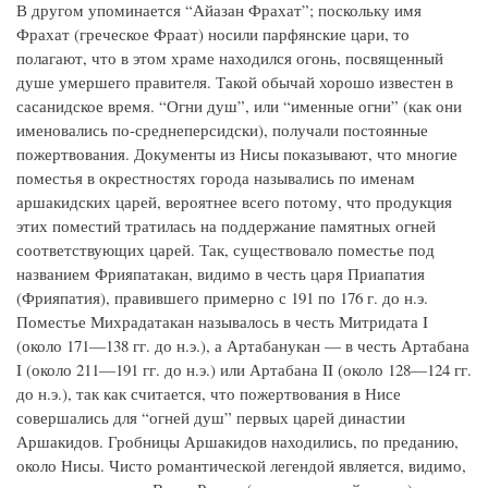
В другом упоминается “Айазан Фрахат”; поскольку имя
Фрахат (греческое Фраат) носили парфянские цари, то
полагают, что в этом храме находился огонь, посвященный
душе умершего правителя. Такой обычай хорошо известен в
сасанидское время. “Огни душ”, или “именные огни” (как они
именовались по-среднеперсидски), получали постоянные
пожертвования. Документы из Нисы показывают, что многие
поместья в окрестностях города назывались по именам
аршакидских царей, вероятнее всего потому, что продукция
этих поместий тратилась на поддержание памятных огней
соответствующих царей. Так, существовало поместье под
названием Фрияпатакан, видимо в честь царя Приапатия
(Фрияпатия), правившего примерно с 191 по 176 г. до н.э.
Поместье Михрадатакан называлось в честь Митридата I
(около 171—138 гг. до н.э.), а Артабанукан — в честь Артабана
I (около 211—191 гг. до н.э.) или Артабана II (около 128—124 гг.
до н.э.), так как считается, что пожертвования в Нисе
совершались для “огней душ” первых царей династии
Аршакидов. Гробницы Аршакидов находились, по преданию,
около Нисы. Чисто романтической легендой является, видимо,