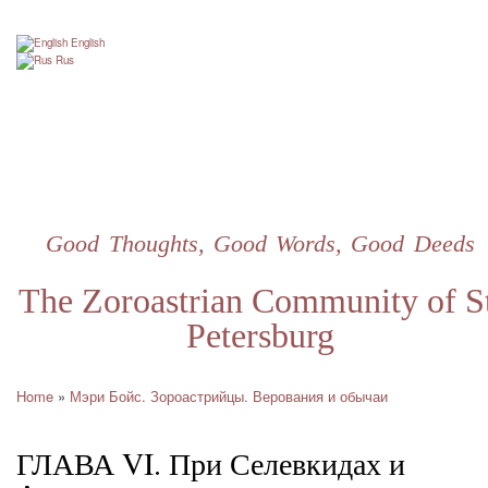
Skip
to
English
main
Rus
content
Good Thoughts, Good Words, Good Deeds
The Zoroastrian Community of St
Petersburg
Home
Мэри Бойс. Зороастрийцы. Верования и обычаи
Breadcrumb
ГЛАВА VI. При Селевкидах и