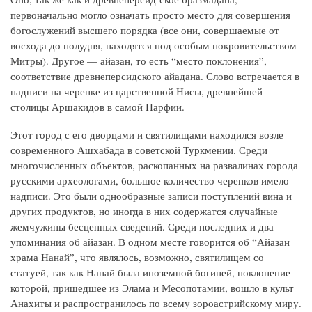
первоначально могло означать просто место для совершения
богослужений высшего порядка (все они, совершаемые от
восхода до полудня, находятся под особым покровительством
Митры). Другое — айазан, то есть “место поклонения”,
соответствие древнеперсидского айадана. Слово встречается в
надписи на черепке из царственной Нисы, древнейшей
столицы Аршакидов в самой Парфии.
Этот город с его дворцами и святилищами находился возле
современного Ашхабада в советской Туркмении. Среди
многочисленных объектов, раскопанных на развалинах города
русскими археологами, большое количество черепков имело
надписи. Это были однообразные записи поступлений вина и
других продуктов, но иногда в них содержатся случайные
жемчужины бесценных сведений. Среди последних и два
упоминания об айазан. В одном месте говорится об “Айазан
храма Нанай”, что являлось, возможно, святилищем со
статуей, так как Нанай была иноземной богиней, поклонение
которой, пришедшее из Элама и Месопотамии, вошло в культ
Анахиты и распространилось по всему зороастрийскому миру.