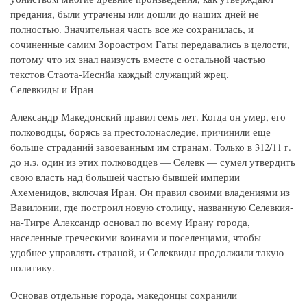
предания, были утрачены или дошли до наших дней не
полностью. Значительная часть все же сохранилась, и
сочиненные самим Зороастром Гаты передавались в целости,
потому что их знал наизусть вместе с остальной частью
текстов Стаота-Иеснйа каждый служащий жрец.
Селевкиды и Иран
Александр Македонский правил семь лет. Когда он умер, его
полководцы, борясь за престолонаследие, причинили еще
больше страданий завоеванным им странам. Только в 312/11 г.
до н.э. один из этих полководцев — Селевк — сумел утвердить
свою власть над большей частью бывшей империи
Ахеменидов, включая Иран. Он правил своими владениями из
Вавилонии, где построил новую столицу, названную Селевкия-
на-Тигре Александр основал по всему Ирану города,
населенные греческими воинами и поселенцами, чтобы
удобнее управлять страной, и Селеквиды продолжили такую
политику.
Основав отдельные города, македонцы сохранили