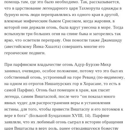
помощь там, где это было необходимо. Так, рассказывается,
что в царствование легендарного царя Тахморупа однажды в
бурную ночь люди переправлялись из одного края в другой,
влекомые мифическим быком Срисоком, когда жаровня, в
которой они держали огонь, была вдруг унесена в море. Тогда
вспыхнули три больших огня на спине быка и загорелись так
ярко, что осветили переправу. Они помогли также Джамшиду
(авестийскому Йима-Хшаэта) совершить многие его
героические подвиги.
При парфянском владычестве огонь Адур-Бурзэн-Михр
занимал, очевидно, особое положение, потому что это был их
собственный огонь, устроенный на горе Реванд (по-видимому,
на одном из отрогов Нишапурских гор в Хорасане, то есть в
самой Парфии). Огонь был помещен в храм, как гласит
легенда, самим Виштаспой, после чего “он показал много
явных чудес для распространения веры и установления
истины, для того, чтобы привести Виштаспу и его потомков к
вере в бога” (Большой Бундахишн XVIII, 14). Парфяне
заявляли, что их любимый огонь сыграл в истории обращения
царя Виштаспы в веру роль, ранее отводившуюся божеству