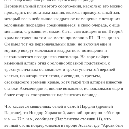
Первоначальный план этого сооружения, насколько его можно
проследить по остаткам здания, включал прямоугольный зал,
который вел в небольшое квадратное помещение с четырьмя
колоннами посредине соединявшееся, в свою очередь, с еще
меньшим, служившим, может быть, святилищем огня. Второй
храм построен на том же месте примерно в III—II вв. до н.э.
Он имел тот же первоначальный план, но включал еще и
коридор вокруг маленького квадратного помещения и
находившегося позади него святилища. На горе найден
каменный алтарь огня с колоннообразной подставкой, с
трехступенчатым основанием и трехступенчатой верхней
частью, но алтарь этот стоял, очевидно, в третьем,
сасанидского времени храме, хотя такой тип алтарей известен
с эпохи Ахеменидов и, вполне возможно, использовался еще в
более старых сооружениях парфянского периода.
Что касается священных огней в самой Парфии (древней
Партаве), то Исидор Харакский, живший примерно в 66 г. до
н.э. — 77 г. н.э., сообщает (Парфянские стоянки 11), что
вечный огонь поддерживался в городе Асааке, где “Арсак был