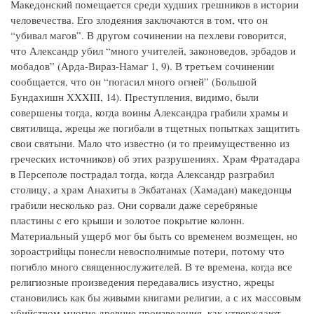
Македонский помещается среди худших грешников в истории
человечества. Его злодеяния заключаются в том, что он
“убивал магов”. В другом сочинении на пехлеви говорится,
что Александр убил “много учителей, законоведов, эрбадов и
мобадов” (Арда-Вираз-Намаг 1, 9). В третьем сочинении
сообщается, что он “погасил много огней” (Большой
Бундахишн XXXIII, 14). Преступления, видимо, были
совершены тогда, когда воины Александра грабили храмы и
святилища, жрецы же погибали в тщетных попытках защитить
свои святыни. Мало что известно (и то преимущественно из
греческих источников) об этих разрушениях. Храм Фратадара
в Персеполе пострадал тогда, когда Александр разграбил
столицу, а храм Анахиты в Экбатанах (Хамадан) македонцы
грабили несколько раз. Они сорвали даже серебряные
пластины с его крыши и золотое покрытие колонн.
Материальный ущерб мог бы быть со временем возмещен, но
зороастрийцы понесли невосполнимые потери, потому что
погибло много священнослужителей. В те времена, когда все
религиозные произведения передавались изустно, жрецы
становились как бы живыми книгами религии, а с их массовым
убийством многие древние произведения, как утверждают