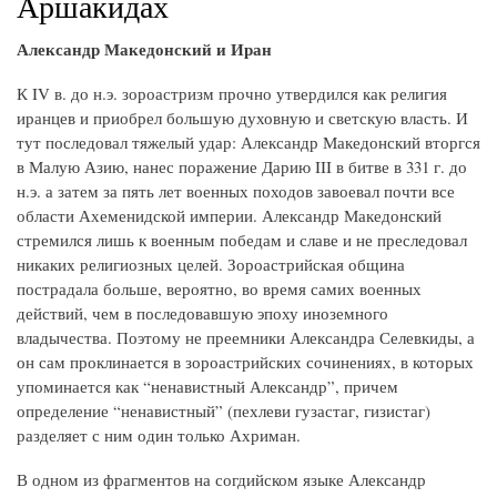
Аршакидах
Александр Македонский и Иран
К IV в. до н.э. зороастризм прочно утвердился как религия
иранцев и приобрел большую духовную и светскую власть. И
тут последовал тяжелый удар: Александр Македонский вторгся
в Малую Азию, нанес поражение Дарию III в битве в 331 г. до
н.э. а затем за пять лет военных походов завоевал почти все
области Ахеменидской империи. Александр Македонский
стремился лишь к военным победам и славе и не преследовал
никаких религиозных целей. Зороастрийская община
пострадала больше, вероятно, во время самих военных
действий, чем в последовавшую эпоху иноземного
владычества. Поэтому не преемники Александра Селевкиды, а
он сам проклинается в зороастрийских сочинениях, в которых
упоминается как “ненавистный Александр”, причем
определение “ненавистный” (пехлеви гузастаг, гизистаг)
разделяет с ним один только Ахриман.
В одном из фрагментов на согдийском языке Александр