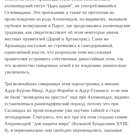
ахеменидский титул “Царь царей”, не употреблявшийся
Селевкидами. Эти притязания, а также их претензии на
происхождение из рода Ахеменидов, по-видимому, вызывали
глубокое возмущение в Парсе, где продолжались ахеменидские
традиции, как свидетельствуют об этом некоторые имена
местных правителей (Дарий и Артаксеркс). Сами же
Аршакиды настолько не стремились к самодержавной,
единоличной власти, что разрешали этим вассальным
правителям устраивать собственные династийные огни, так
что количество священных огней в их владениях значительно
увеличилось.
Три величайших священных огня зороастризма, а именно
Адур-Бурзэн-Михр, Адур-Фарнбаг и Адур-Гушнасп, если они
не были “возведены на престол” еще при Ахеменидах, видимо,
установлены в раннепарфянский период, потому что при
Сасанидах их происхождение уже окутано тайной и стало
легендарным. Считалось, что все три эти огня созданы самим
Ахурамаздой “для защиты мира” (Большой Бундахишн XVIII,
8), и первоначально они свободно перемещались, оказывая