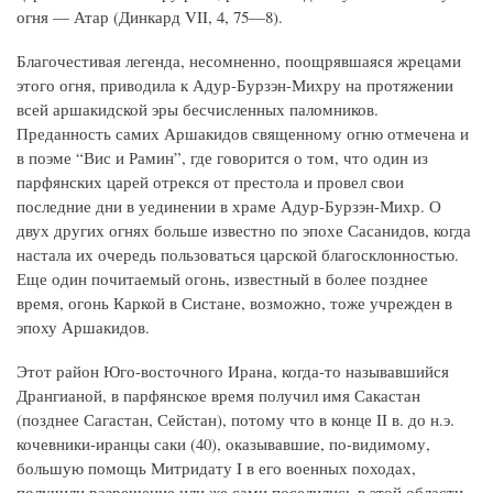
огня — Атар (Динкард VII, 4, 75—8).
Благочестивая легенда, несомненно, поощрявшаяся жрецами
этого огня, приводила к Адур-Бурзэн-Михру на протяжении
всей аршакидской эры бесчисленных паломников.
Преданность самих Аршакидов священному огню отмечена и
в поэме “Вис и Рамин”, где говорится о том, что один из
парфянских царей отрекся от престола и провел свои
последние дни в уединении в храме Адур-Бурзэн-Михр. О
двух других огнях больше известно по эпохе Сасанидов, когда
настала их очередь пользоваться царской благосклонностью.
Еще один почитаемый огонь, известный в более позднее
время, огонь Каркой в Систане, возможно, тоже учрежден в
эпоху Аршакидов.
Этот район Юго-восточного Ирана, когда-то называвшийся
Дрангианой, в парфянское время получил имя Сакастан
(позднее Сагастан, Сейстан), потому что в конце II в. до н.э.
кочевники-иранцы саки (40), оказывавшие, по-видимому,
большую помощь Митридату I в его военных походах,
получили разрешение или же сами поселились в этой области.