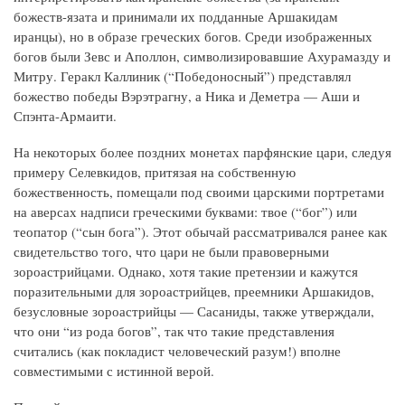
божеств-язата и принимали их подданные Аршакидам
иранцы), но в образе греческих богов. Среди изображенных
богов были Зевс и Аполлон, символизировавшие Ахурамазду и
Митру. Геракл Каллиник (“Победоносный”) представлял
божество победы Вэрэтрагну, а Ника и Деметра — Аши и
Спэнта-Армаити.
На некоторых более поздних монетах парфянские цари, следуя
примеру Селевкидов, притязая на собственную
божественность, помещали под своими царскими портретами
на аверсах надписи греческими буквами: твое (“бог”) или
теопатор (“сын бога”). Этот обычай рассматривался ранее как
свидетельство того, что цари не были правоверными
зороастрийцами. Однако, хотя такие претензии и кажутся
поразительными для зороастрийцев, преемники Аршакидов,
безусловные зороастрийцы — Сасаниды, также утверждали,
что они “из рода богов”, так что такие представления
считались (как покладист человеческий разум!) вполне
совместимыми с истинной верой.