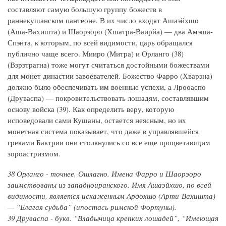
составляют самую большую группу божеств в
раннекушанском пантеоне. В их число входят Ашаэйхшо
(Аша-Вахишта) и Шаорэоро (Хшатра-Ваирйа) — два Амэша-
Спэнта, к которым, по всей видимости, царь обращался
публично чаще всего. Мииро (Митра) и Орланго (38)
(Вэрэтрагна) тоже могут считаться достойными божествами
для монет династии завоевателей. Божество Фарро (Хварэна)
должно было обеспечивать им военные успехи, а Лрооаспо
(Друваспа) — покровительствовать лошадям, составлявшим
основу войска (39). Как определить веру, которую
исповедовали сами Кушаны, остается неясным, но их
монетная система показывает, что даже в управлявшейся
греками Бактрии они столкнулись со все еще процветающим
зороастризмом.
38 Орланго - точнее, Ошлагно. Имена Фарро и Шаорэоро
заимствованы из западноиранского. Имя Ашаэйхшо, по всей
видимости, является искаженным Ардохшо (Арти-Вахишта)
— “Благая судьба” (ипостась римской Фортуны).
39 Друваспа - букв. “Владычица крепких лошадей”, “Имеющая