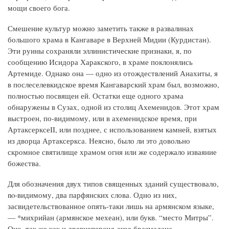
мощи своего бога.
Смешение культур можно заметить также в развалинах
большого храма в Кангаваре в Верхней Мидии (Курдистан).
Эти руины сохраняли эллинистические признаки, я, по
сообщению Исидора Харакского, в храме поклонялись
Артемиде. Однако она — одно из отождествлений Анахиты, я
в послеселевкидское время Кангаварский храм был, возможно,
полностью посвящен ей. Остатки еще одного храма
обнаружены в Сузах, одной из столиц Ахеменидов. Этот храм
выстроен, по-видимому, или в ахеменидское время, при
АртаксерксеII, или позднее, с использованием камней, взятых
из дворца Артаксеркса. Неясно, было ли это довольно
скромное святилище храмом огня или же содержало изваяние
божества.
Для обозначения двух типов священных зданий существовало,
no-видимому, два парфянских слова. Одно из них,
засвидетельствованное опять-таки лишь на армянском языке,
— *михрийан (армянское мехеан), или букв. “место Митры”.
Оно, так же как и древнеперсид-ское бразмадана,