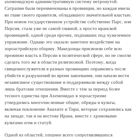
ахеменидскую административную систему нетронутой.
Сатрапии были переименованы в провинции, но каждая имела
во главе своего правителя, обладавшего значительной властью.
При новом государственном устройстве собственно Парс, или
Персия, стала уже не самой главной, а просто иранской
провинцией, одной среди прочих, подпавших под чужеземное
управление. Однако это оказало заметное воздействие на
зороастрийскую общину. Македонцы присвоили себе всю
прежнюю власть в Персии в политической сфере, но не смогли
сделать того же в области религиозной. Поэтому, когда
священнослужители в разных провинциях оправились после
убийств и разрушений во время завоевания, они начали вести
независимое существование и поддерживали между собой
лишь братские отношения. Вместе с тем за период более
тесного единства при Ахеменидах в зороастризме
утвердились многочисленные общие, обряды и культы,
включая поклонение Анахите и Тири, которые сохранялись как
на западе, так и на востоке Ирана, вместе с храмовыми
культами огня и статуй.
Одной из областей, упорнее всего сопротивлявшихся