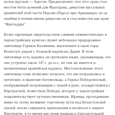
пучок прутьев — барсом. Предполагают, что этот храм стал
местом богослужений для Фратарака, династии вассальных
правителей этой части Персии (Парса) при Аршакидах; из-за
ошибки в чтении имени династии он и стал известен как храм
“Фратадара”.
Более скромным свидетельством слияния эллинистических и
зороастрийских культов служит небольшое придорожное
святилище Геракла Каллиника, высеченное в скале горы
Бехистун, рядом с большой надписью Дария. В этом
святилище есть надпись на греческом языке, указывающая, что
оно устроено около 147 г. до н.э., но там же имеется и
неоконченная арамейская надпись. Местоположение этого
святилища тоже позволяет полагать, что им пользовались и
греческие, и иранские богомольцы, а Геракл Победоносный,
изображенный полулежащим с чашей в руке, отождествлялся с
Вэрэтрагной, божеством Победы, которое у зороастрийцев
покровительствует путешественникам. Иранцы, проходившие
мимо по этому великому торговому пути под Бехистунской
скалой, могли совершать приношения и молиться о защите
Вэрэтрагне, в то время как греки взывали к благодетельной