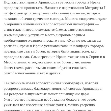
Под властью первых Аршакидов греческие города в Иране
продолжали процветать. Начиная с царствования Митридата I
парфянские цари выпускали собственные монеты, которые
чеканили обычно греческие мастера. Монеты свидетельствуют
о коренных изменениях в зороастрийской иконографии —
египетские и месопотамские эмблемы, заимствованные
Ахеменидами, уступают место антропоморфным
изображениям эллинистического типа. Судя по результатам
раскопок, греки в Иране устанавливали на площадях городов
прекрасные статуи богов, которые были видны всем, кто
проходил мимо. Сами греки и в Иране, так же как в Сирии и в
Месопотамии, отождествляли этих богов с местными
божествами, рассчитывая таким образом снискать
благорасположение и тех и других.
Так возникла новая зороастрийская иконография, которая
распространилась благодаря монетной системе Аршакидов.
На реверсах выпускаемых монет аршакидские цари
благочестиво помещали изображения божеств, которые,
учитывая все известные сейчас факты, можно уверенно
интерпретировать как иранские божества (за иранских