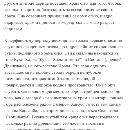
другом эпизоде царица посещает храм огня для того, чтобы,
как она говорит, поблагодарить за выздоровление своего
брата. Она совершает приношения самому огню, щедро
одаривает храм и приносит в жертву скот, а мясо раздает
беднякам.
К парфянскому периоду восходят не только первые описания
служения священным огням, но и древнейшие сохранившиеся
руины подлинного храма огня. Эти развалины находятся на
горе Кухи-Хаджа (букв. “Холм хозяина”), в Систане (древней
Дрангиане), на юго-востоке Ирана. Эта гора одиноко
возвышается наподобие стола посреди неглубокой
низменности, которая зимой затопляется водой и
превращается в широкое водное пространство. Она могла
служить святилищем для местных зороастрийцев задолго до
того, как с запада были заимствованы храмы и алтари, так как
гора расположена рядом с озером Хамун, то есть тем самым
озером Кансаойа, в котором должны зародиться Спасители
(Саошйанты). Воздвигнутый там храм огня перестраивался
несколько раз, но древнейшие его части относятся к
селевкидскому или раннепарфянскому периоду