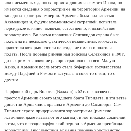
или письменных данных, происходящих из самого Ирана, но
имеются сведения о зороастризме на территории Армении, на
западных границах империи. Армения была под властью
Ахеменидов и, будучи ахеменидской сатрапией, испытала
персидское влияние, включая, естественно, и воздействие
зороастризма. Во время правления Селевкидов страна была
поделена на несколько фактически независимых княжеств,
правители которых носили персидские имена и платили
подать. После победы римлян над войском Селевкидов в 190 г.
до н.э. римское влияние распространилось на всю Малую
Азию, а Армения после этого стала буферным государством
между Парфией и Римом и вступала в союз то с тем, то с
другим.
Парфянский царь Вологез (Валахш) в 62 г. н.э. возвел на
престол Армении своего младшего брата Тиридата, н эта ветвь
династии Аршакидов правила в Армении до Сасанидов. Сам
Тиридат строго придерживался зороастризма (римские
источники даже называют его магом), и нет никаких сомнений
в том, что в позднепарфянский период в Армении преобладал
зороастризм. Впоследствии Армения приняла христианство