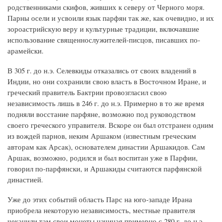
родственниками скифов, живших к северу от Черного моря.
Парны осели и усвоили язык парфян так же, как очевидно, и их
зороастрийскую веру и культурные традиции, включавшие
использование священнослужителей-писцов, писавших по-
арамейски.
В 305 г. до н.э. Селевкиды отказались от своих владений в
Индии, но они сохранили свою власть в Восточном Иране, и
греческий правитель Бактрии провозгласил свою
независимость лишь в 246 г. до н.э. Примерно в то же время
подняли восстание парфяне, возможно под руководством
своего греческого управителя. Вскоре он был отстранен одним
из вождей парнов, неким Аршаком (известным греческим
авторам как Арсак), основателем династии Аршакидов. Сам
Аршак, возможно, родился и был воспитан уже в Парфии,
говорил по-парфянски, и Аршакиды считаются парфянской
династией.
Уже до этих событий область Парс на юго-западе Ирана
приобрела некоторую независимость, местные правителя
чеканили там свои монеты начиная примерно с 280 г. до н.э.