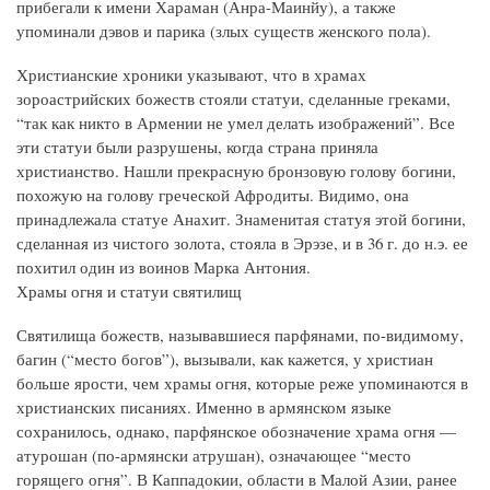
прибегали к имени Хараман (Анра-Маинйу), а также
упоминали дэвов и парика (злых существ женского пола).
Христианские хроники указывают, что в храмах
зороастрийских божеств стояли статуи, сделанные греками,
“так как никто в Армении не умел делать изображений”. Все
эти статуи были разрушены, когда страна приняла
христианство. Нашли прекрасную бронзовую голову богини,
похожую на голову греческой Афродиты. Видимо, она
принадлежала статуе Анахит. Знаменитая статуя этой богини,
сделанная из чистого золота, стояла в Эрэзе, и в 36 г. до н.э. ее
похитил один из воинов Марка Антония.
Храмы огня и статуи святилищ
Святилища божеств, называвшиеся парфянами, по-видимому,
багин (“место богов”), вызывали, как кажется, у христиан
больше ярости, чем храмы огня, которые реже упоминаются в
христианских писаниях. Именно в армянском языке
сохранилось, однако, парфянское обозначение храма огня —
атурошан (по-армянски атрушан), означающее “место
горящего огня”. В Каппадокии, области в Малой Азии, ранее