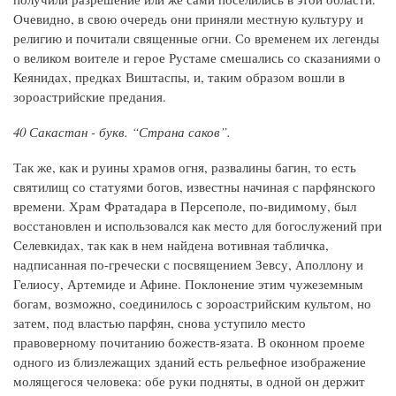
Очевидно, в свою очередь они приняли местную культуру и
религию и почитали священные огни. Со временем их легенды
о великом воителе и герое Рустаме смешались со сказаниями о
Кеянидах, предках Виштаспы, и, таким образом вошли в
зороастрийские предания.
40 Сакастан - букв. “Страна саков”.
Так же, как и руины храмов огня, развалины багин, то есть
святилищ со статуями богов, известны начиная с парфянского
времени. Храм Фратадара в Персеполе, по-видимому, был
восстановлен и использовался как место для богослужений при
Селевкидах, так как в нем найдена вотивная табличка,
надписанная по-гречески с посвящением Зевсу, Аполлону и
Гелиосу, Артемиде и Афине. Поклонение этим чужеземным
богам, возможно, соединилось с зороастрийским культом, но
затем, под властью парфян, снова уступило место
правоверному почитанию божеств-язата. В оконном проеме
одного из близлежащих зданий есть рельефное изображение
молящегося человека: обе руки подняты, в одной он держит