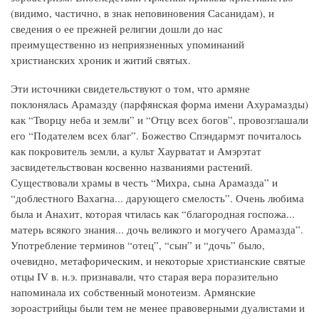
(видимо, частично, в знак неповиновения Сасанидам), и
сведения о ее прежней религии дошли до нас
преимущественно из неприязненных упоминаний
христианских хроник и житий святых.
Эти источники свидетельствуют о том, что армяне
поклонялась Арамазду (парфянская форма имени Ахурамазды)
как “Творцу неба и земли” и “Отцу всех богов”, провозглашали
его “Подателем всех благ”. Божество Спэндармэт почиталось
как покровитель земли, а культ Хаурватат и Амэрэтат
засвидетельствован косвенно названиями растений.
Существовали храмы в честь “Михра, сына Арамазда” и
“доблестного Вахагна... дарующего смелость”. Очень любима
была и Анахит, которая чтилась как “благородная госпожа...
матерь всякого знания... дочь великого и могучего Арамазда”.
Употребление терминов “отец”, “сын” и “дочь” было,
очевидно, метафорическим, и некоторые христианские святые
отцы IV в. н.э. признавали, что старая вера поразительно
напоминала их собственный монотеизм. Армянские
зороастрийцы были тем не менее правоверными дуалистами и