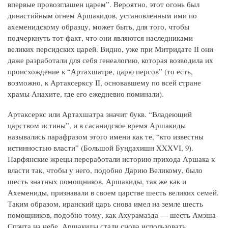
впервые провозглашен царем”. Вероятно, этот огонь был
династийным огнем Аршакидов, установленным ими по
ахеменидскому образцу, может быть, для того, чтобы
подчеркнуть тот факт, что они являются наследниками
великих персидских царей. Видно, уже при Митридате II они
даже разработали для себя генеалогию, которая возводила их
происхождение к “Артахшатре, царю персов” (то есть,
возможно, к Артаксерксу II, основавшему по всей стране
храмы Анахите, где его ежедневно поминали).
Артаксеркс или Артахшатра значит букв. “Владеющий
царством истины”, и в сасанидское время Аршакиды
назывались парафразом этого имени как те, “кто известны
истинностью власти” (Большой Бундахишн XXXVI, 9).
Парфянские жрецы переработали историю прихода Аршака к
власти так, чтобы у него, подобно Дарию Великому, было
шесть знатных помощников. Аршакиды, так же как и
Ахемениды, признавали в своем царстве шесть великих семей.
Таким образом, иранский царь снова имел на земле шесть
помощников, подобно тому, как Ахурамазда — шесть Амэша-
Спэнта на небе. Аршакиды стали снова использовать