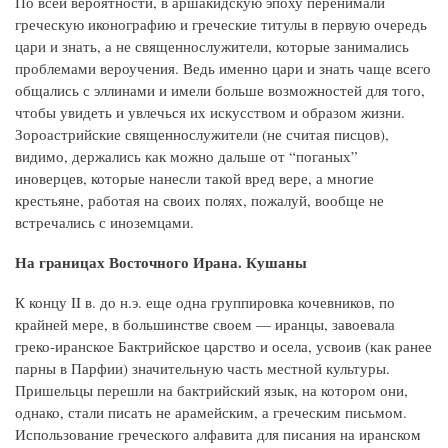
По всей вероятности, в аршакидскую эпоху перенимали
греческую иконографию и греческие титулы в первую очередь
цари и знать, а не священнослужители, которые занимались
проблемами вероучения. Ведь именно цари и знать чаще всего
общались с эллинами и имели больше возможностей для того,
чтобы увидеть и увлечься их искусством и образом жизни.
Зороастрийские священнослужители (не считая писцов),
видимо, держались как можно дальше от “поганых”
иноверцев, которые нанесли такой вред вере, а многие
крестьяне, работая на своих полях, пожалуй, вообще не
встречались с иноземцами.
На границах Восточного Ирана. Кушаны
К концу II в. до н.э. еще одна группировка кочевников, по
крайней мере, в большинстве своем — иранцы, завоевала
греко-иранское Бактрийское царство и осела, усвоив (как ранее
парны в Парфии) значительную часть местной культуры.
Пришельцы перешли на бактрийский язык, на котором они,
однако, стали писать не арамейским, а греческим письмом.
Использование греческого алфавита для писания на иранском