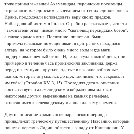
тоже принадлежавшей Ахеменидам, персидские поселенцы,
отрезанные македонским завоеванием от своих единоверцев в
Иране, продолжали исповедовать веру своих предков.
Наблюдавший их там в I в. н.э. Страбон рассказывает, что эти
“зажигатели огня” имели много “святилищ персидских богов”,
а также храмов огня. Последние, пишет он, были
“примечательными помещениями; в центре них находился
алтарь, на котором было очень много золы и где маги
поддерживали вечный огонь. И, входя туда каждый день, они
примерно в течение часа произносили заклинания, держа
перед огнем пучок прутьев, одетые в высокие войлочные
шапки, которые опускались до щек так низко, что закрывали
им губы” (Страбон XV. 3, 15). Последняя деталь описания
соответствует и ахеменидским изображениям магов, и
некоторым другим вырезанным на камнях рельефам,
относящимся к селевкидскому и аршакидскому времени.
Другое описание храмов огня парфянского периода
принадлежит греческому путешественнику Павсанию, который
пишет о персах в Лидии, области к западу от Каппадокии. У
них, писал он, есть “святилища в городах Гиерокесарии и