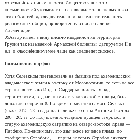
хорезмийская письменности. Существование этих
письменностей указывает на независимость писцовых школ
этих областей, а, следовательно, и на самостоятельность
религиозных общин, приобретенную после падения
Ахеменидов.
36Автор имеет в виду письмо найденной на территории
Грузии так называемой Армазской билингвы, датируемое II в.
н.э. и классифицируемое чаще как среднеперсидское.
Возвышение парфян
Хотя Селевкиды претендовали на бывшие под ахеменидским
владычеством земли к востоку от Месопотамии, то есть на все
страны, вплоть до Инда и Сырдарьи, власть их над
территориями, отдаленными от вавилонской столицы, была
довольно непрочной. Во время правления самого Селевка
(около 312—281 гг. до н.э.) или же его сына Антиоха I (около
280—262 гг. до н.э.) племя кочевдиков-иранцев вторглось в
старую ахеменидскую сатрапию на северо-востоке Ирана —
Парфию. По-видимому, это языческое кочевое племя, по
сообщению Страбона, — парны, которых Страбон считает