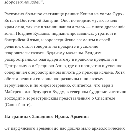
здоровых лошадей”.
Раскопано большое святилище ранних Кушан на холме Сурх-
Котал в Восточной Бактрии. Оно, по-видимому, включало
храм огня, так как в здании нашли алтарь — много древесной
золы. Позднее Кушаны, индианизировавшись, утратили и
бактрийский язык, и зороастрийские элементы в своей
религии, стали говорить на пракрите и усиленно
покровительствовать буддизму махаяны. Буддизм
распространился благодаря этому в иранские пределы и в
Центральную и Среднюю Азию, где он процветал и успешно
соперничал с зороастризмом вплоть до прихода ислама. Хотя
обе эта религии совершенно различны и по своему
вероучению, и по мировоззрению, считается, что вера в
Майтрею, или будущего Будду, в северном буддизме частично
восходит к зороастрийским представлениям о Спасителе
(Саош-йанте).
На границах Западного Ирана. Армения
От парфянского времени до нас дошло мало археологических