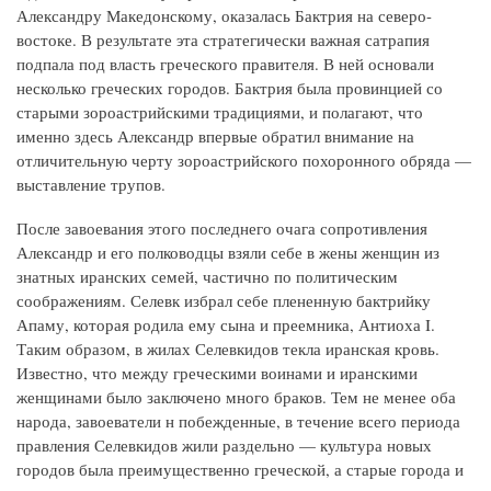
Александру Македонскому, оказалась Бактрия на северо-
востоке. В результате эта стратегически важная сатрапия
подпала под власть греческого правителя. В ней основали
несколько греческих городов. Бактрия была провинцией со
старыми зороастрийскими традициями, и полагают, что
именно здесь Александр впервые обратил внимание на
отличительную черту зороастрийского похоронного обряда —
выставление трупов.
После завоевания этого последнего очага сопротивления
Александр и его полководцы взяли себе в жены женщин из
знатных иранских семей, частично по политическим
соображениям. Селевк избрал себе плененную бактрийку
Апаму, которая родила ему сына и преемника, Антиоха I.
Таким образом, в жилах Селевкидов текла иранская кровь.
Известно, что между греческими воинами и иранскими
женщинами было заключено много браков. Тем не менее оба
народа, завоеватели н побежденные, в течение всего периода
правления Селевкидов жили раздельно — культура новых
городов была преимущественно греческой, а старые города и