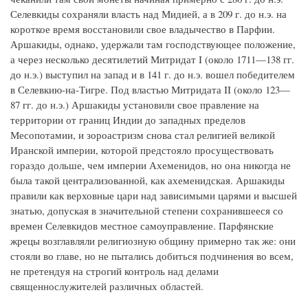
Селевкиды сохраняли власть над Мидией, а в 209 г. до н.э. на
короткое время восстановили свое владычество в Парфии.
Аршакиды, однако, удержали там господствующее положение,
а через несколько десятилетий Митридат I (около 1711—138 гг.
до н.э.) выступил на запад и в 141 г. до н.э. вошел победителем
в Селевкию-на-Тигре. Под властью Митридата II (около 123—
87 гг. до н.э.) Аршакиды установили свое правление на
территории от границ Индии до западных пределов
Месопотамии, и зороастризм снова стал религией великой
Иранской империи, которой предстояло просуществовать
гораздо дольше, чем империи Ахеменидов, но она никогда не
была такой централизованной, как ахеменидская. Аршакиды
правили как верховные цари над зависимыми царями и высшей
знатью, допуская в значительной степени сохранившееся со
времен Селевкидов местное самоуправление. Парфянские
жрецы возглавляли религиозную общину примерно так же: они
стояли во главе, но не пытались добиться подчинения во всем,
не претендуя на строгий контроль над делами
священнослужителей различных областей.