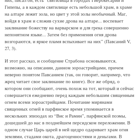
Гипепы, а в каждом святилище есть небольшой храм, в храме
на алтаре лежит зола, но цвет у этой золы необычный. Маг,
войдя в храм и сложив сухие дрова на алтаре... воспевает
заклинание божеству на варварском и для грека совершенно
непонятном языке... Затем без применения огня дрова
возгораются, и яркое пламя вспыхивает на них” (Павсаний V,
27, 3).
И этот рассказ, и сообщение Страбона основываются,
возможно, на описании, данном зороастрийцами, причем
неверно понятом Павсанием (так, он говорит, например, что
жрец читает свое заклинание по книге). Все же обряд, о
котором они сообщают, очень похож на тот, который и сейчас
совершается ежедневно перед каждым небольшим священным
огнем всеми зороастрийцами. Почитание мирянами
священных огней в парфянское время упоминается в
нескольких эпизодах из “Вис и Рамин”, парфянской поэмы,
дошедшей до нас в позднейшем персидском переложении. В
одном случае Царь царей в ней щедро одаривает храм огня
землями, стадами окота, драгоценностями и деньгами. В