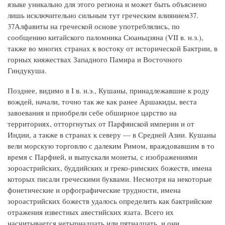
языке уникально для этого региона и может быть объяснено
лишь исключительно сильным тут греческим влиянием37.
37Алфавиты на греческой основе употреблялись, по
сообщению китайского паломника Сюаньцзяна (VII в. н.э.),
также во многих странах к востоку от исторической Бактрии, в
горных княжествах Западного Памира и Восточного
Гиндукуша.
Позднее, видимо в I в. н.э., Кушаны, принадлежавшие к роду
вождей, начали, точно так же как ранее Аршакиды, веста
завоевания и приобрели себе обширное царство на
территориях, отторгнутых от Парфянской империи и от
Индии, а также в странах к северу — в Средней Азии. Кушаны
вели морскую торговлю с далеким Римом, враждовавшим в то
время с Парфией, и выпускали монеты, с изображениями
зороастрийских, буддийских и греко-римских божеств, имена
которых писали греческими буквами. Несмотря на некоторые
фонетические и орфографические трудности, имена
зороастрийских божеств удалось определить как бактрийские
отражения известных авестийских язата. Всего их
насчитывается четырнадцать или пятнадцать, и они