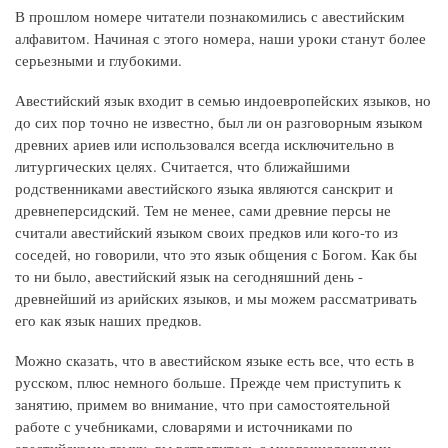
В прошлом номере читатели познакомились с авестийским
алфавитом. Начиная с этого номера, наши уроки станут более
серьезными и глубокими.
Авестийский язык входит в семью индоевропейских языков, но
до сих пор точно не известно, был ли он разговорным языком
древних ариев или использовался всегда исключительно в
литургических целях. Считается, что ближайшими
родственниками авестийского языка являются санскрит и
древнеперсидский. Тем не менее, сами древние персы не
считали авестийский языком своих предков или кого-то из
соседей, но говорили, что это язык общения с Богом. Как бы
то ни было, авестийский язык на сегодняшний день -
древнейший из арийских языков, и мы можем рассматривать
его как язык наших предков.
Можно сказать, что в авестийском языке есть все, что есть в
русском, плюс немного больше. Прежде чем приступить к
занятию, примем во внимание, что при самостоятельной
работе с учебниками, словарями и источниками по
авестийскому языку, вы встретитесь с многочисленными