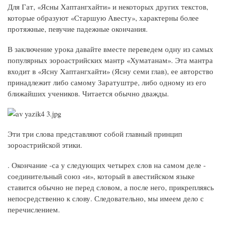
Для Гат, «Ясны Хаптангхайти» и некоторых других текстов,
которые образуют «Старшую Авесту», характерны более
протяжные, певучие падежные окончания.
В заключение урока давайте вместе переведем одну из самых
популярных зороастрийских мантр «Хуматанам». Эта мантра
входит в «Ясну Хаптангхайти» (Ясну семи глав), ее авторство
принадлежит либо самому Заратуштре, либо одному из его
ближайших учеников. Читается обычно дважды.
Эти три слова представляют собой главный принцип
зороастрийской этики.
. Окончание -са у следующих четырех слов на самом деле -
соединительный союз «и», который в авестийском языке
ставится обычно не перед словом, а после него, прикрепляясь
непосредственно к слову. Следовательно, мы имеем дело с
перечислением.