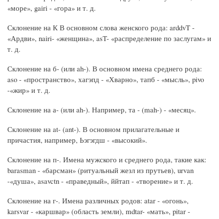
«море», gairi - «гора» и т. д.
Склонение на К В основном слова женского рода: arddvT -
«Ардви», nairi- «женщина», asT- «распределение по заслугам» и
т. д.
Склонение на б- (или ah-). В основном имена среднего рода:
aso - «пространство», хагэпд - «Хварно», тапб - «мысль», pivo
-«жир» и т. д.
Склонение на а- (или ah-). Например, та - (mah-) - «месяц».
Склонение на at- (ant-). В основном прилагательные и
причастия, например, Ьэгэгдш - «высокий».
Склонение на п-. Имена мужского и среднего рода, такие как:
barasman - «барсман» (ритуальный жезл из прутьев), urvan
-«душа», asavctn - «праведный», ййтап - «творение» и т. д.
Склонение на г-. Имена различных родов: atar - «огонь»,
karsvar - «каршвар» (область земли), mdtar- «мать», pitar -