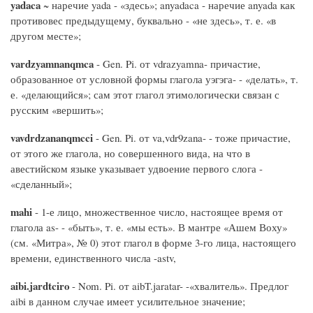
yadaca
~ наречие yada - «здесь»; anyadaca - наречие anyada как
противовес предыдущему, буквально - «не здесь», т. е. «в
другом месте»;
vardzyamnanqmca
- Gen. Pi. от vdrazyamna- причастие,
образованное от условной формы глагола уэгэга- - «делать», т.
е. «делающийся»; сам этот глагол этимологически связан с
русским «вершить»;
vavdrdzananqmcci
- Gen. Pi. от va,vdr9zana- - тоже причастие,
от этого же глагола, но совершенного вида, на что в
авестийском языке указывает удвоение первого слога -
«сделанный»;
mahi
- 1-е лицо, множественное число, настоящее время от
глагола as- - «быть», т. е. «мы есть». В мантре «Ашем Воху»
(см. «Митра», № 0) этот глагол в форме 3-го лица, настоящего
времени, единственного числа -astv,
aibi.jardtciro
- Nom. Pi. от aibT.jaratar- -«хвалитель». Предлог
aibi в данном случае имеет усилительное значение;