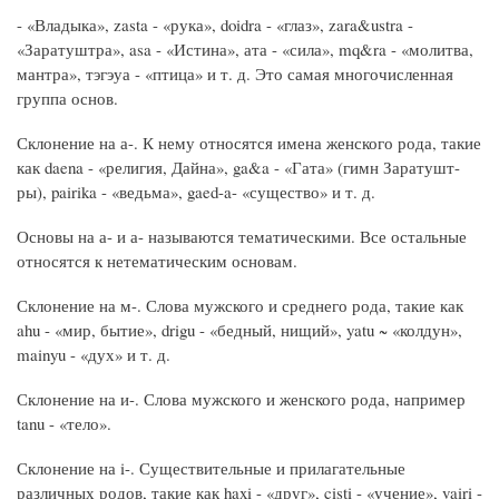
- «Владыка», zasta - «рука», doidra - «глаз», zara&ustra -
«Заратуштра», asa - «Истина», ата - «сила», mq&ra - «молитва,
мантра», тэгэуа - «птица» и т. д. Это самая многочисленная
группа основ.
Склонение на а-. К нему относятся имена женского рода, такие
как daena - «религия, Дайна», ga&a - «Гата» (гимн Заратушт-
ры), pairika - «ведьма», gaed-a- «существо» и т. д.
Основы на а- и а- называются тематическими. Все остальные
относятся к нетематическим основам.
Склонение на м-. Слова мужского и среднего рода, такие как
ahu - «мир, бытие», drigu - «бедный, нищий», yatu ~ «колдун»,
mainyu - «дух» и т. д.
Склонение на и-. Слова мужского и женского рода, например
tanu - «тело».
Склонение на i-. Существительные и прилагательные
различных родов, такие как haxi - «друг», cisti - «учение», vairi -