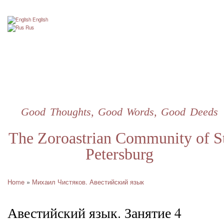
Skip
to
English
main
Rus
content
Good Thoughts, Good Words, Good Deeds
The Zoroastrian Community of St
Petersburg
Home
Михаил Чистяков. Авестийский язык
Breadcrumb
Авестийский язык. Занятие 4