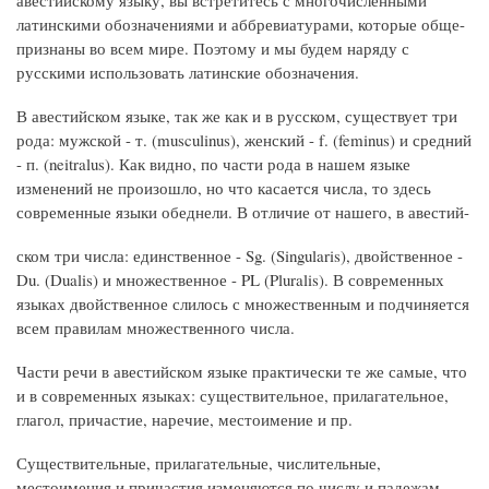
латинскими обозначениями и аббревиатурами, которые обще-
признаны во всем мире. Поэтому и мы будем наряду с
русскими использовать латинские обозначения.
В авестийском языке, так же как и в русском, существует три
рода: мужской - т. (musculinus), женский - f. (feminus) и средний
- п. (neitralus). Как видно, по части рода в нашем языке
изменений не произошло, но что касается числа, то здесь
современные языки обеднели. В отличие от нашего, в авестий-
ском три числа: единственное - Sg. (Singularis), двойственное -
Du. (Dualis) и множественное - PL (Pluralis). В современных
языках двойственное слилось с множественным и подчиняется
всем правилам множественного числа.
Части речи в авестийском языке практически те же самые, что
и в современных языках: существительное, прилагательное,
глагол, причастие, наречие, местоимение и пр.
Существительные, прилагательные, числительные,
местоимения и причастия изменяются по числу и падежам.