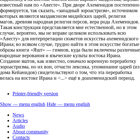
известный нам по «Авесте». При дворе Ахеменидов постепенно
формируется, так сказать, «западный зороастризм», источником
которых являются маздаяснизм мидийских царей, религия
магов, древняя народная религия персов, вера рода Ахеменидов.
Такая конструкция представляется мне естественной, но в этом
случае, вероятно, мы не вправе целиком использовать всю
«Авесту» для интерпретации сюжетов искусства ахеменидского
Ирана; во всяком случае, трудно найти в этом искусстве богатые
образы книги «Яшт» — гимнов, куда были включены различные
народные верования и языческие культы востока Ирана.
Создание яштов, как известно, означало коренную переработку
зороастризма, но их вон, отчасти лексика, упоминание царей (из
дома Кейанидов) свидетельствуют о том, что эта переработка
велась на востоке Ирана и <...> ещё в доахеменидский период.
Printer-friendly version
Show — menu english
Hide — menu english
menu
News
english
Articles
Audio
About community
Contacts