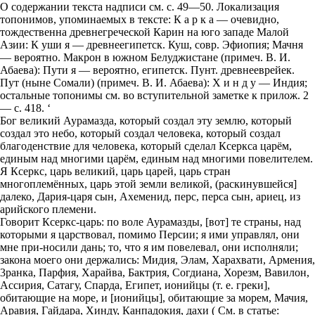
О содержании текста надписи см. с. 49—50. Локализация
топонимов, упоминаемых в тексте: К а р к а — очевидно,
тождественна древнегреческой Карин на юго западе Малой
Азии: К уши я — древнеегипетск. Куш, совр. Эфиопия; Мачня
— вероятно. Макрон в южном Белуджистане (примеч. В. И.
Абаева): Пути я — вероятно, египетск. Пунт. древнееврейек.
Пут (ныне Сомали) (примеч. В. И. Абаева): X и н д у — Индия;
остальные топонимы см. во вступительной заметке к прилож. 2
— с. 418. ‘
Бог великий Аурамазда, который создал эту землю, который
создал это небо, который создал человека, который создал
благоденствие для человека, который сделал Ксеркса царём,
единым над многими царём, единым над многими повелителем.
Я Ксеркс, царь великий, царь царей, царь стран
многоплемённых, царь этой земли великой, (раскинувшейся]
далеко, Дария-царя сын, Ахеменид, перс, перса сын, ариец, из
арийского племени.
Говорит Ксеркс-царь: по воле Аурамазды, [вот] те страны, над
которыми я царствовал, помимо Персии; я ими управлял, они
мне при-носили дань; то, что я им повелевал, они исполняли;
закона моего они держались: Мидия, Элам, Харахвати, Армения,
3ранка, Парфия, Харайва, Бактрия, Согдиана, Хорезм, Вавилон,
Ассирия, Сатагу, Спарда, Египет, ионийцы (т. е. греки],
обитающие на море, и [ионийцы], обитающие за морем, Мачия,
Аравия, Гайдара, Хинду, Канпадокия, дахи ( См. в статье: