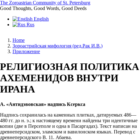
Skip
The Zoroastrian Community of St. Petersburg
to
Good Thoughts, Good Words, Good Deeds
main
English
content
Rus
Home
Зороастрийская мифология (ред.Рак И.В.)
Breadcrumb
Приложение
РЕЛИГИОЗНАЯ ПОЛИТИКА
АХЕМЕНИДОВ ВНУТРИ
ИРАНА
А. «Антидэвовская» надпись Ксеркса
Надпись сохранилась на каменных плитках, датируемых 486—
480 гг. до н. э.; к настоящему времени найдены три идентичные
копии (две в Персеполе и одна в Пасаргадах). Текст написан на
древнеперсидском, эламском и вавилонском языках. Перевод с
древнеперсидского В. 11. Абаева.