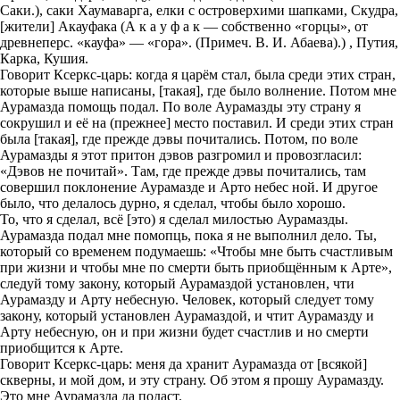
Саки.), саки Хаумаварга, елки с островерхими шапками, Скудра,
[жители] Акауфака (А к а у ф а к — собственно «горцы», от
древнеперс. «кауфа» — «гора». (Примеч. В. И. Абаева).) , Путия,
Карка, Кушия.
Говорит Ксеркс-царь: когда я царём стал, была среди этих стран,
которые выше написаны, [такая], где было волнение. Потом мне
Аурамазда помощь подал. По воле Аурамазды эту страну я
сокрушил и её на (прежнее] место поставил. И среди этих стран
была [такая], где прежде дэвы почитались. Потом, по воле
Аурамазды я этот притон дэвов разгромил и провозгласил:
«Дэвов не почитай». Там, где прежде дэвы почитались, там
совершил поклонение Аурамазде и Арто небес ной. И другое
было, что делалось дурно, я сделал, чтобы было хорошо.
То, что я сделал, всё [это) я сделал милостью Аурамазды.
Аурамазда подал мне помопць, пока я не выполнил дело. Ты,
который со временем подумаешь: «Чтобы мне быть счастливым
при жизни и чтобы мне по смерти быть приобщённым к Арте»,
следуй тому закону, который Аурамаздой установлен, чти
Аурамазду и Арту небесную. Человек, который следует тому
закону, который установлен Аурамаздой, и чтит Аурамазду и
Арту небесную, он и при жизни будет счастлив и но смерти
приобщится к Арте.
Говорит Ксеркс-царь: меня да хранит Аурамазда от [всякой]
скверны, и мой дом, и эту страну. Об этом я прошу Аурамазду.
Это мне Аурамазда да подаст.