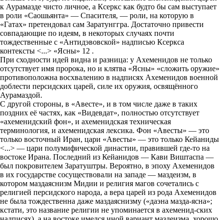
к Аурамазде чисто личное, а Ксеркс как будто бы сам выступает
в роли «Саошьянта» — Спасителя, — роли, на которую в
«Гатах» претендовал сам Заратунггра. Достаточно привести
совпадающие по идеям, в некоторых случаях почти
тождественные с «Антидэвовской» надписью Ксеркса
контексты <...> «Ясны» 12 .
При сходности идей видна и разница: у Ахеменидов не только
отсутствует имя пророка, но и клятва «Ясны» «сложить оружие»
противоположна восхвалению в надписях Ахеменидов военной
доблести персидских царей, силе их оружия, освящённого
Аурамаздой.
С другой стороны, в «Авесте», и в том числе даже в таких
поздних её частях, как «Видевдат», полностью отсутствует
«ахеменидский фон», и ахеменидская техническая
терминология, и ахеменидская лексика. Фон «Авесты» — это
только восточный Иран, цари «Авесты» — это только Кейаниды
<...> — цари полумифической династии, правившей где-то на
востоке Ирана. Последний из Кейанидов — Кави Виштаспа —
был покровителем Заратуштры. Вероятно, в эпоху Ахеменидов
в их государстве сосуществовали на западе — маздеизм, в
котором маздаяснизм Мидии и религия магов сочетались с
религией персидского народа, а вера царей из рода Ахеменидов
не была тождественна даже маздаяснизму («даэна мазда-ясна»;
кстати, это название религии не упоминается в ахеменид-ских
надписях), а на востоке имелся иной вариант маздеизма, хорошо