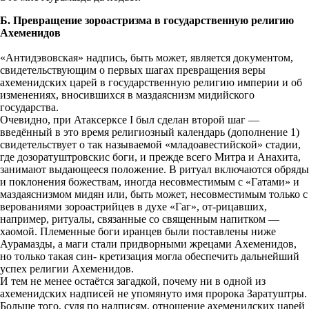
Б. Превращение зороастризма в государственную религию
Ахеменидов
«Антидэвовская» надпись, быть может, является документом,
свидетельствующим о первых шагах превращения веры
ахеменидских царей в государственную религию империи и об
изменениях, вносившихся в маздаяснизм мидийского
государства.
Очевидно, при Атаксерксе I был сделан второй шаг —
введённый в это время религиозный календарь (дополнение 1)
свидетельствует о так называемой «младоавестийской» стадии,
где дозоратуштровскис боги, и прежде всего Митра и Анахита,
занимают выдающееся положение. В ритуал включаются обряды
и поклонения божествам, иногда несовместимым с «Гатами» и
маздаяснизмом мидян или, быть может, несовместимым только с
верованиями зороастрийцев в духе «Гаг», от-рицавших,
например, ритуалы, связанные со священным напитком —
хаомой. Племенные боги иранцев были поставлены ниже
Аурамазды, а маги стали придворными жрецами Ахеменидов,
но только такая син- кретизация могла обеспечить дальнейший
успех религии Ахеменидов.
И тем не менее остаётся загадкой, почему ни в одной из
ахеменидских надписей не упомянуто имя пророка Заратуштры.
Больше того, судя по надписям, отношение ахеменидских царей