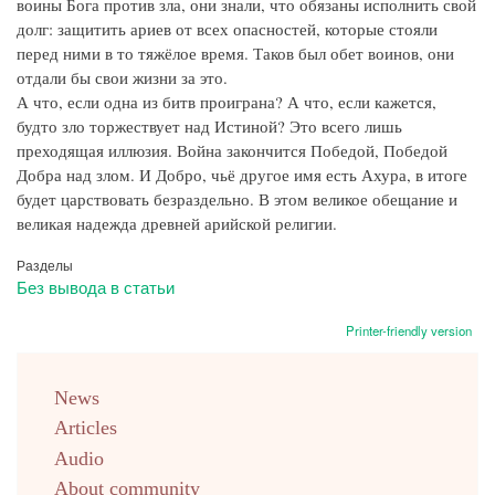
воины Бога против зла, они знали, что обязаны исполнить свой
долг: защитить ариев от всех опасностей, которые стояли
перед ними в то тяжёлое время. Таков был обет воинов, они
отдали бы свои жизни за это.
А что, если одна из битв проиграна? А что, если кажется,
будто зло торжествует над Истиной? Это всего лишь
преходящая иллюзия. Война закончится Победой, Победой
Добра над злом. И Добро, чьё другое имя есть Ахура, в итоге
будет царствовать безраздельно. В этом великое обещание и
великая надежда древней арийской религии.
Разделы
Без вывода в статьи
Printer-friendly version
menu
News
english
Articles
Audio
About community