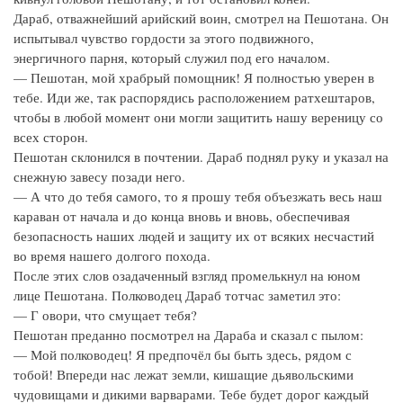
Дараб, отважнейший арийский воин, смотрел на Пешотана. Он
испытывал чувство гордости за этого подвижного,
энергичного парня, который служил под его началом.
— Пешотан, мой храбрый помощник! Я полностью уверен в
тебе. Иди же, так распорядись расположением ратхештаров,
чтобы в любой момент они могли защитить нашу вереницу со
всех сторон.
Пешотан склонился в почтении. Дараб поднял руку и указал на
снежную завесу позади него.
— А что до тебя самого, то я прошу тебя объезжать весь наш
караван от начала и до конца вновь и вновь, обеспечивая
безопасность наших людей и защиту их от всяких несчастий
во время нашего долгого похода.
После этих слов озадаченный взгляд промелькнул на юном
лице Пешотана. Полководец Дараб тотчас заметил это:
— Г овори, что смущает тебя?
Пешотан преданно посмотрел на Дараба и сказал с пылом:
— Мой полководец! Я предпочёл бы быть здесь, рядом с
тобой! Впереди нас лежат земли, кишащие дьявольскими
чудовищами и дикими варварами. Тебе будет дорог каждый