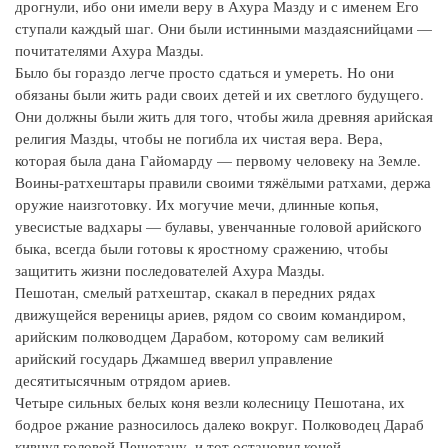
дрогнули, ибо они имели веру в Ахура Мазду и с именем Его
ступали каждый шаг. Они были истинными маздаяснийцами —
почитателями Ахура Мазды.
Было бы гораздо легче просто сдаться и умереть. Но они
обязаны были жить ради своих детей и их светлого будущего.
Они должны были жить для того, чтобы жила древняя арийская
религия Мазды, чтобы не погибла их чистая вера. Вера,
которая была дана Гайомарду — первому человеку на Земле.
Воины-ратхештары правили своими тяжёлыми ратхами, держа
оружие наизготовку. Их могучие мечи, длинные копья,
увесистые вадхары — булавы, увенчанные головой арийского
быка, всегда были готовы к яростному сражению, чтобы
защитить жизни последователей Ахура Мазды.
Пешотан, смелый ратхештар, скакал в передних рядах
движущейся вереницы ариев, рядом со своим командиром,
арийским полководцем Дарабом, которому сам великий
арийский государь Джамшед вверил управление
десятитысячным отрядом ариев.
Четыре сильных белых коня везли колесницу Пешотана, их
бодрое ржание разносилось далеко вокруг. Полководец Дараб
кивнул головой Пешотану, и тот остановил коней.