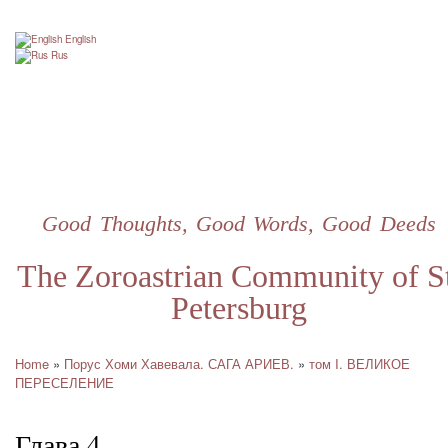
Skip
to
English
main
Rus
content
Good Thoughts, Good Words, Good Deeds
The Zoroastrian Community of St
Petersburg
Home
Порус Хоми Хавевала. САГА АРИЕВ.
том I. ВЕЛИКОЕ
Breadcrumb
ПЕРЕСЕЛЕНИЕ
Глава 4