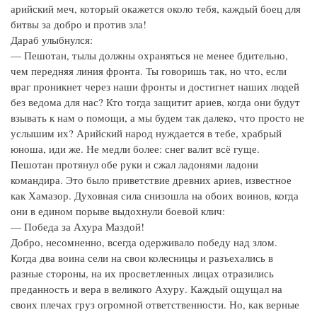
арийский меч, который окажется около тебя, каждый боец для
битвы за добро и против зла!
Дараб улыбнулся:
— Пешотан, тылы должны охраняться не менее бдительно,
чем передняя линия фронта. Ты говоришь так, но что, если
враг проникнет через наши фронты и достигнет наших людей
без ведома для нас? Кто тогда защитит ариев, когда они будут
взывать к нам о помощи, а мы будем так далеко, что просто не
услышим их? Арийский народ нуждается в тебе, храбрый
юноша, иди же. Не медли более: снег валит всё гуще.
Пешотан протянул обе руки и сжал ладонями ладони
командира. Это было приветствие древних ариев, известное
как Хамазор. Духовная сила снизошла на обоих воинов, когда
они в едином порыве выдохнули боевой клич:
— Победа за Ахура Маздой!
Добро, несомненно, всегда одерживало победу над злом.
Когда два воина сели на свои колесницы и разъехались в
разные стороны, на их просветленных лицах отразились
преданность и вера в великого Ахуру. Каждый ощущал на
своих плечах груз огромной ответственности. Но, как верные