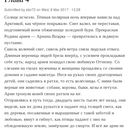
Submitted by
star72
on
Wed, 8 Mar 2017 - 13:28
Солнце исчезло. Тёмная полярная ночь впервые нависла над
Арктикой, как чёрное покрывало. Снег валил, не переставая,
подгоняемый воем обжигающе холодной бури. Прекрасная
Родина ариев — Ариана Ваэджа — превратилась в ледяную
пустыню.
Сквозь колючий снег, сквозь рёв ветра сияла людская отвага.
Длинная вереница людей брела вперёд, с усилием прокладывая
себе путь; народ ариев покидал свою любимую Отчизну. Со
слезами на глазах мужчины и женщины прощались со своими
домами и садами навсегда. Неся на руках своих драгоценных
детей, они садились в ратхи, то есть колесницы. С ними были
верные им животные: собаки, коровы, быки, козы и петухи.
Арии тронули коней своих ратхов на юг.
Отправляясь в путь тогда, двадцать шесть тысяч лет назад, они
видели, как их дома рушатся и падают под толщей снега, как
их деревья, посаженные и выращенные с такой заботой и
любовью, вянут и гибнут, как птицы падают с них на
обледеневшую землю, замёрзшие до смерти. И всё же арии не