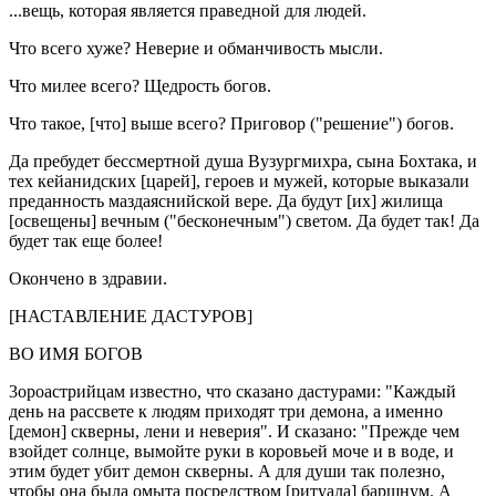
...вещь, которая является праведной для людей.
Что всего хуже? Неверие и обманчивость мысли.
Что милее всего? Щедрость богов.
Что такое, [что] выше всего? Приговор ("решение") богов.
Да пребудет бессмертной душа Вузургмихра, сына Бохтака, и
тех кейанидских [царей], героев и мужей, которые выказали
преданность маздаяснийской вере. Да будут [их] жилища
[освещены] вечным ("бесконечным") светом. Да будет так! Да
будет так еще более!
Окончено в здравии.
[НАСТАВЛЕНИЕ ДАСТУРОВ]
ВО ИМЯ БОГОВ
3ороастрийцам известно, что сказано дастурами: "Каждый
день на рассвете к людям приходят три демона, а именно
[демон] скверны, лени и неверия". И сказано: "Прежде чем
взойдет солнце, вымойте руки в коровьей моче и в воде, и
этим будет убит демон скверны. А для души так полезно,
чтобы она была омыта посредством [ритуала] баршнум. А