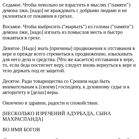
Седьмое. Чтобы невольно не взрастить в мыслях ("памяти")
демона лжи, [надо] не враждовать с добрыми людьми н не
уклоняться от покаяния в грехах.
Восьмое. Чтобы выбросить ("вырвать") из головы ("памяти")
демона лжи, [надо] изгнать из помыслов месть и быстро
покаяться в грехе.
Девятое. [Надо] знать [причины] продвижения и отставания в
вере и прежде всего стремиться к продвижению, изыскивать
для него дела и средства. [Что же касается] отставания в вере,
то, если беда постигнет веру, следует вновь вернуться к вере и
тело держать под ее защитой.
Десятое. Ради товарищества со Срошем надо быть
внимательным к [своему] господину, к духовному судье и к
авторитету в [делах] веры.
Окончено в здравии, радости и спокойствии.
[НЕСКОЛЬКО ИЗРЕЧЕНИЙ АДУРБАДА, СЫНА
МАХРАСПАНДА]
ВО ИМЯ БОГОВ