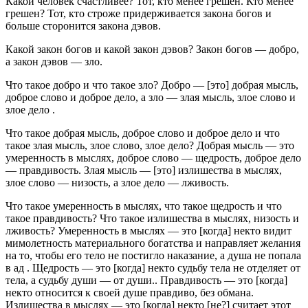
Какой человек счастливее? Тот, кто менее грешен. Кто менее
грешен? Тот, кто строже придерживается закона богов и
больше сторонится закона дэвов.
Какой закон богов и какой закон дэвов? Закон богов — добро,
а закон дэвов — зло.
Что такое добро и что такое зло? Добро — [это] добрая мысль,
доброе слово и доброе дело, а зло — злая мысль, злое слово и
злое дело .
Что такое добрая мысль, доброе слово и доброе дело и что
такое злая мысль, злое слово, злое дело? Добрая мысль — это
умеренность в мыслях, доброе слово — щедрость, доброе дело
— правдивость. Злая мысль — [это] излишества в мыслях,
злое слово — низость, а злое дело — лживость.
Что такое умеренность в мыслях, что такое щедрость и что
такое правдивость? Что такое излишества в мыслях, низость и
лживость? Умеренность в мыслях — это [когда] некто видит
мимолетность материального богатства и направляет желания
на то, чтобы его тело не постигло наказание, а душа не попала
в ад . Щедрость — это [когда] некто судьбу тела не отделяет от
тела, а судьбу души — от души.. Правдивость — это [когда]
некто относится к своей душе правдиво, без обмана.
Излишества в мыслях — это [когда] некто [не?] считает этот