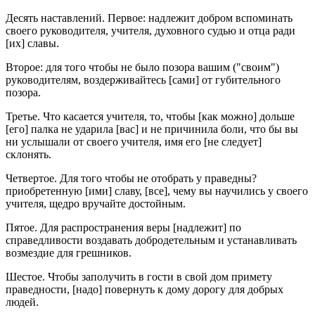
Десять наставлений. Первое: надлежит добром вспоминать
своего руководителя, учителя, духовного судью и отца ради
[их] славы.
Второе: для того чтобы не было позора вашим ("своим")
руководителям, воздерживайтесь [сами] от губительного
позора.
Третье. Что касается учителя, то, чтобы [как можно] дольше
[его] палка не ударила [вас] и не причинила боли, что бы вы
ни услышали от своего учителя, имя его [не следует]
склонять.
Четвертое. Для того чтобы не отобрать у праведны?
приобретенную [ими] славу, [все], чему вы научились у своего
учителя, щедро вручайте достойным.
Пятое. Для распространения веры [надлежит] по
справедливости воздавать добродетельным и устанавливать
возмездие для грешников.
Шестое. Чтобы заполучить в гости в свой дом примету
праведности, [надо] повернуть к дому дорогу для добрых
людей.