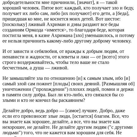
добродетельности мне причинили, [значит], я — такой
хороший человек. Пятое вот: каждый, кто получает зло и беду,
получает их либо сам, либо [их получают] его дети, а [беда],
пришедшая ко мне, не коснется моих детей. Вот шестое:
[поскольку] лживый Ахриман и дэвы раздают все беды
созданиям Ормазда <имеется>, то благодаря беде, которая
постигла меня, в казне Ахримана [зло] уменьшилось, и потому
ее нельзя причинить какому-либо другому доброму человеку.
И от зависти и себялюбия, от вражды к добрым людям, от
ненависти и жадности, от клеветы и лжи — от [всего] этого
строго воздерживайтесь, чтобы тело ваше не стало
бесчестным, а душа — лживой.
Не замышляйте зла по отношению [и] к самым злым, ибо [и]
самый злой сам пожнет [плоды] своих деяний. [Размышляя об]
уничтожении ("прохождении") плохих людей, помни и держи
в памяти силу добра. Был ли кто-либо, кто связался бы со
злыми и кто не кончил бы раскаянием?
Делайте добро, ведь добро — [самое] лучшее. Добро, даже
если его превозносят злые люди, [остается] благим. Все, что
вы знаете как хорошее, делайте, а все, что вы знаете как
нехорошее, не делайте. Не делайте другим людям ("с другими
людьми") того, что не кажется вам хорошим для себя. Не