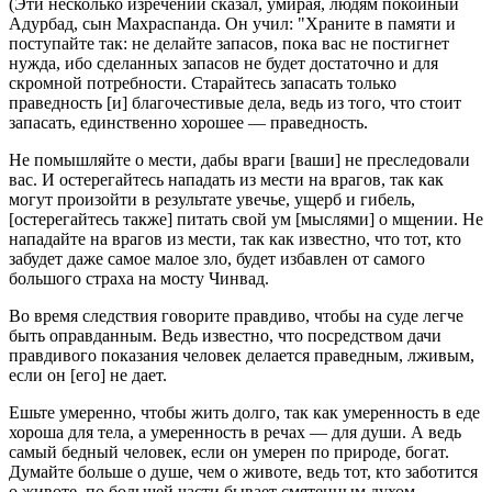
(Эти несколько изречений сказал, умирая, людям покойный
Адурбад, сын Махраспанда. Он учил: "Храните в памяти и
поступайте так: не делайте запасов, пока вас не постигнет
нужда, ибо сделанных запасов не будет достаточно и для
скромной потребности. Старайтесь запасать только
праведность [и] благочестивые дела, ведь из того, что стоит
запасать, единственно хорошее — праведность.
Не помышляйте о мести, дабы враги [ваши] не преследовали
вас. И остерегайтесь нападать из мести на врагов, так как
могут произойти в результате увечье, ущерб и гибель,
[остерегайтесь также] питать свой ум [мыслями] о мщении. Не
нападайте на врагов из мести, так как известно, что тот, кто
забудет даже самое малое зло, будет избавлен от самого
большого страха на мосту Чинвад.
Во время следствия говорите правдиво, чтобы на суде легче
быть оправданным. Ведь известно, что посредством дачи
правдивого показания человек делается праведным, лживым,
если он [его] не дает.
Ешьте умеренно, чтобы жить долго, так как умеренность в еде
хороша для тела, а умеренность в речах — для души. А ведь
самый бедный человек, если он умерен по природе, богат.
Думайте больше о душе, чем о животе, ведь тот, кто заботится
о животе, по большей части бывает смятенным духом.