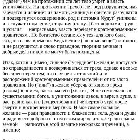
("далее") чем на протяжении ста лет тело умрет, а власть
уничтожится. На протяжении трехсот лет род разрушится, имя
забудется и исчезнет из памяти, жилища и обители разрушатся
и подвергнутся осквернению, род и потомки [будут] унижены
и заслужат сожаление, старания [станут] бесплодными, труды
и усилия — напрасными, власть перейдет к кратковременным
правителям . Но богатство останется у тех, для кого была
создана слава времени. Ведь вечное ("вечные вещи") осталось
и не разрушится, а слово праведное, творения вечные и
добрые дела никем не могут быть похищены.
Итак, хотя я и [имею] сильное ("усердное") желание поступать
по справедливости и воздерживаться от греха, однако я все же
бессилен перед тем, что случается от деяний или
распоряжений кратковременных правителей и от их злого
правления. Но ("или") я желаю уберечь от явного греха
[своим] знанием, насколько его [хватит]. Я не сомневаюсь в
существовании богов, в уничтожении дэвов, в вере, в душе, в
рае, равно как и в [существовании] четвертого утра после
смерти и воскрешении мертвых. И мое самое большое
желание — ради праведности и блаженства тела, духа и души
и ради всего доброго в этом и том мирах, а также ради славы
земной — написать в этой памятке несколько изречений, а
именно: