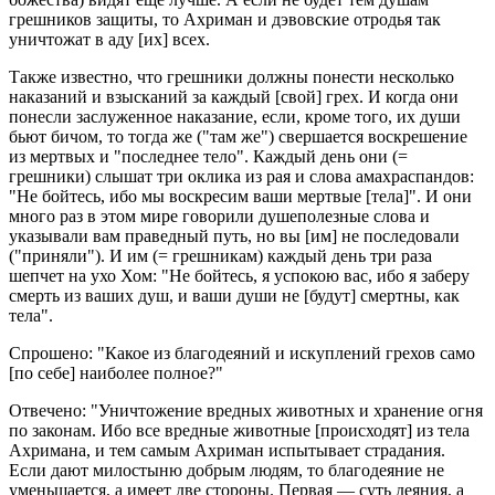
грешников защиты, то Ахриман и дэвовские отродья так
уничтожат в аду [их] всех.
Также известно, что грешники должны понести несколько
наказаний и взысканий за каждый [свой] грех. И когда они
понесли заслуженное наказание, если, кроме того, их души
бьют бичом, то тогда же ("там же") свершается воскрешение
из мертвых и "последнее тело". Каждый день они (=
грешники) слышат три оклика из рая и слова амахраспандов:
"Не бойтесь, ибо мы воскресим ваши мертвые [тела]". И они
много раз в этом мире говорили душеполезные слова и
указывали вам праведный путь, но вы [им] не последовали
("приняли"). И им (= грешникам) каждый день три раза
шепчет на ухо Хом: "Не бойтесь, я успокою вас, ибо я заберу
смерть из ваших душ, и ваши души не [будут] смертны, как
тела".
Спрошено: "Какое из благодеяний и искуплений грехов само
[по себе] наиболее полное?"
Отвечено: "Уничтожение вредных животных и хранение огня
по законам. Ибо все вредные животные [происходят] из тела
Ахримана, и тем самым Ахриман испытывает страдания.
Если дают милостыню добрым людям, то благодеяние не
уменьшается, а имеет две стороны. Первая — суть деяния, а