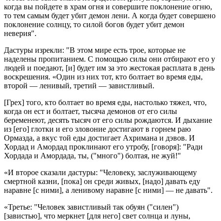
когда вы пойдете в храм огня и совершите поклонение огню,
то тем самым будет убит демон лени. А когда будет совершено
поклонение солнцу, то силой богов будет убит демон
неверия".
Дастуры изрекли: "В этом мире есть трое, которые не
наделены пропитанием. С помощью силы они отбирают его у
людей и поедают, [и] будет им за это жестокая расплата в день
воскрешения. «Один из них тот, кто болтает во время еды,
второй — ленивый, третий — завистливый.
[Грех] того, кто болтает во время еды, настолько тяжел, что,
когда он ест и болтает, тысяча демонов от его силы
беременеют, десять тысяч от его силы рождаются. И дыхание
из [его] глотки и его зловоние достигают в горнем раю
Ормазда, а вкус той еды достигает Ахримана и дэвов. И
Хордад и Амордад проклинают его утробу, [говоря]: "Ради
Хордада и Амордада, ты, ("много") болтая, не жуй!"
«И второе сказали дастуры: "Человеку, заслуживающему
смертной казни, [пока] он среди живых, [надо] давать еду
наравне [с ними], а ленивому наравне [с ними] — не давать".
«Третье: "Человек завистливый так обуян ("силен")
[завистью], что меркнет [для него] свет солнца и луны,