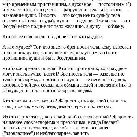
мир временным пристанищем, а духовное — постоянным (?)
и желает того, конец чего — разрушение тела, а от этого —
наказание души. Низость — это когда некто судьбу тела
отделяет от тела, а судьбу души — от души. Лживость — это
[когда] некто подчиняет тело желанию, а душу — обману.
Кто более совершенен в добре? Тот, кто мудрее.
А кто мудрее? Тот, кто знает о бренности тела, кому известен
противник души, кто лучше знает, как уберечь себя от
противника души и быть бесстрашным.
Что такое бренность тела? Кто тот противник, кого мудрые
могут знать лучше [всего]? Бренность тела — разрушение
телесной формы, а противник души — те несколько дэвов,
которых Злой дух создал для обмана людей и введения [их] в
заблуждение и для противоборства людям.
Кто те дэвы и сколько их? Жадность, нужда, злоба, зависть,
стыд, похоть, месть, лень, демоны ереси и клеветы .
Из стольких этих дэвов какой наиболее тягостный? Жадность
наименее удовлетворима и преодолима, нужда [делает]
печальнее и несчастнее, а злоба — жестокосерднее
("зловластнее") и неблагодарнее, зависть —