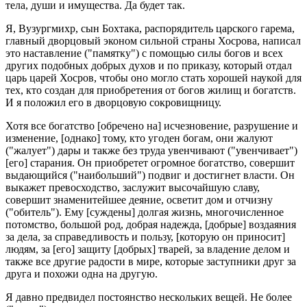
тела, души и имущества. Да будет так.
Я, Вузургмихр, сын Бохтака, распорядитель царского гарема,
главный дворцовый эконом сильной страны Хосрова, написал
это наставление ("памятку") с помощью силы богов и всех
других подобных добрых духов и по приказу, который отдал
царь царей Хосров, чтобы оно могло стать хорошей наукой для
тех, кто создан для приобретения от богов жилищ и богатств.
И я положил его в дворцовую сокровищницу.
Хотя все богатство [обречено на] исчезновение, разрушение и
изменение, [однако] тому, кто угоден богам, они жалуют
("жалует") дары и также без труда увенчивают ("увенчивает")
[его] старания. Он приобретет огромное богатство, совершит
выдающийся ("наибольший") подвиг и достигнет власти. Он
выкажет превосходство, заслужит высочайшую славу,
совершит знаменитейшее деяние, осветит дом и отчизну
("обитель"). Ему [суждены] долгая жизнь, многочисленное
потомство, большой род, добрая надежда, [добрые] воздаяния
за дела, за справедливость и пользу, [которую он приносит]
людям, за [его] защиту [добрых] тварей, за владение делом и
также все другие радости в мире, которые заступники друг за
друга и похожи одна на другую.
Я давно предвидел постоянство нескольких вещей. Не более