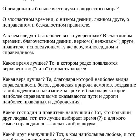
О чем должны больше всего думать люди этого мира?
О злосчастном времени, о низком деянии, лживом друге, о
неправедном и безжалостном правителе.
А в чем следует быть более всего уверенным? В счастливом
времени, благочестивом деянии, верном ("нелживом") друге,
правителе, исповедующем ту же веру, милосердном и
справедливом.
Какое время лучшее? То, в котором редко появляются
верховенство ("сила") и власть злодеев.
Какая вера лучшая? Та, благодаря которой наиболее видна
справедливость богов, дэвовская природа демонов, воздаяние
за добродеяния и наказание за грехи и благодаря которой
наиболее справедливыми оказываются пути и дороги
наиболее праведных и добродеяния.
Какой господин и правитель наилучший? Тот, кто больший
друг людям, тот, кто лучше выбирает время (?) и для кого
самое справедливое — делать добро людям.
Какой друг наилучший? Тот, в ком наибольшая любовь, и тот,
кто больше всех помогает в беде.