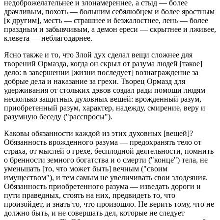
недоброжелательнее и злонамереннее, а стыд — более
драчливым, похоть — большим себялюбцем и более яростным
[к другим], месть — страшнее и безжалостнее, лень — более
праздным и забывчивым, а демон ереси — скрытнее и лживее,
клевета — неблагодарнее.
Ясно также и то, что Злой дух сделал вещи сложнее для
творений Ормазда, когда он скрыл от разума людей [такое]
дело: в завершении [жизни последует] вознаграждение за
добрые дела и наказание за грехи. Творец Ормазд для
удерживания от стольких дэвов создал ради помощи людям
несколько защитных духовных вещей: врожденный разум,
приобретенный разум, характер, надежду, смирение, веру и
разумную беседу ("расспросы").
Каковы обязанности каждой из этих духовных [вещей]?
Обязанность врожденного разума — предохранять тело от
страха, от мыслей о грехе, бесплодной деятельности, помнить
о бренности земного богатства и о смерти ("конце") тела, не
уменьшать [то, что может быть] вечным ("своим
имуществом"), и тем самым не увеличивать свои злодеяния.
Обязанность приобретенного разума — изведать дороги и
пути праведных, стоять на них, предвидеть то, что
произойдет, и знать то, что произошло. Не верить тому, что не
должно быть, и не совершать дел, которые не следует