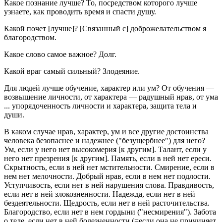
Какое познание лучше? То, посредством которого лучше
узнаете, как проводить время и спасти душу.
Какой почет [лучше]? [Связанный с] доброжелательством я
благородством.
Какое слово самое важное? Долг.
Какой враг самый сильный? Злодеяние.
Для людей лучше обучение, характер или ум? От обучения —
возвышение личности, от характера — радушный нрав, от ума
... упорядоченность личности и характера, защита тела и
души.
В каком случае нрав, характер, ум и все другие достоинства
человека безопаснее и надежнее ("безущербнее") для него?
Ум, если у него нет высокомерия [к другим]. Талант, если у
него нет презрения [к другим]. Память, если в ней нет ереси.
Скрытность, если в ней нет мстительности. Смирение, если в
нем нет мелочности. Добрый нрав, если в нем нет подлости.
Уступчивость, если нет в ней нарушения слова. Правдивость,
если нет в ней злокозненности. Надежда, если нет в ней
бездеятельности. Щедрость, если нет в ней расточительства.
Благородство, если нет в нем гордыни ("несмирения"). Забота
о теле, если нет в ней болезненности (=если она не причиняет