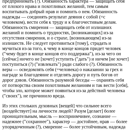
предпринимать (?). Обязанность характера — защищать себя
от плохого нрава и похотливых желаний, тем самым
воспитывать добрый нрав и помнить о нем. Обязанность
надежды — соединять результат деяния с собой (=с
человеком), вести себя к труду и к благочестивым делам.
Обязанность смирения — защищать себя от излишних
желаний и помнить о трудностях, [возникающих] из-за
отсутствия смирения, и о страхе, [возникающем] из-за
излишеств. Не следует противиться [тому], страдать и
мучиться из-за того, к чему в конце концов придет человек
("чему будет в конце концов его поддержка"), из-за чего он
[сейчас] ничего не [хочет] уступить ("дать") и ничем [не хочет]
поступиться (?) ("извлекать") ради слабого (?). Обязанность
веры — осведомлять себя (=человека) о наказании за грех и
награде за благодеяние и отделять дорогу и путь богов от
дорог дэвов. Обязанность разумной беседы — охранять себя
от потворства своим похотливым желаниям и так вести [себя],
чтобы зло, которое может появиться из-за действий человека
("своих"), не причинило вреда.
Из этих стольких духовных [вещей] что сильнее всего
[воздействует] на личности людей? Разум [делает] более
проницательным, мысль — восприимчивее, сознание —
надежнее ("сохраннее"), характер — достойнее, нрав — более
упорядоченным (?), смирение — более устойчивым, надежда