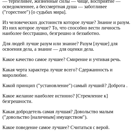
— терпеливее, жизненные силы — чище, восприятие —
осведомленнее, а бессмертная душа — заботливее
("горестнее") [о судьбах мира].
Из человеческих достоинств которое лучше? Знание и разум.
Из них которое лучше? То, что способно вести личность
наиболее бесстрашно, безгрешно и беззаботно.
Для людей лучше разум или знание? Разум [лучше] для
освоения дела, а знание — для оценки дела.
Какое качество самое лучшее? Смирение и учтивая речь.
Какая черта характера лучше всего? Сдержанность и
миролюбие.
Какой принцип ("установление") самый лучший? Доброта .
Какое желание наиболее истинно? [Стремление к]
безгрешности.
Какая добродетель самая лучшая? Довольство малым
("довольство [наличным] имуществом").
Какое поведение самое лучшее? Считаться с верой.