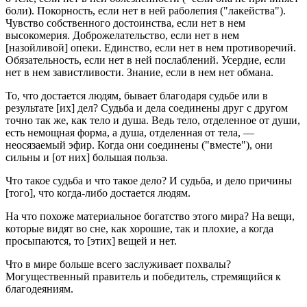
боли). Покорность, если нет в ней раболепия ("лакейства").
Чувство собственного достоинства, если нет в нем
высокомерия. Доброжелательство, если нет в нем
[назойливой] опеки. Единство, если нет в нем противоречий.
Обязательность, если нет в ней послаблений. Усердие, если
нет в нем завистливости. Знание, если в нем нет обмана.
То, что достается людям, бывает благодаря судьбе или в
результате [их] дел? Судьба и дела соединены друг с другом
точно так же, как тело и душа. Ведь тело, отделенное от души,
есть немощная форма, а душа, отделенная от тела, —
неосязаемый эфир. Когда они соединены ("вместе"), они
сильны и [от них] большая польза.
Что такое судьба и что такое дело? И судьба, и дело причины
[того], что когда-либо достается людям.
На что похоже материальное богатство этого мира? На вещи,
которые видят во сне, как хорошие, так и плохие, а когда
просыпаются, то [этих] вещей и нет.
Что в мире больше всего заслуживает похвалы?
Могущественный правитель и победитель, стремящийся к
благодеяниям.