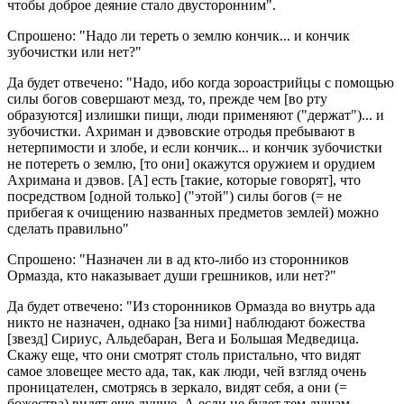
чтобы доброе деяние стало двусторонним".
Спрошено: "Надо ли тереть о землю кончик... и кончик
зубочистки или нет?"
Да будет отвечено: "Надо, ибо когда зороастрийцы с помощью
силы богов совершают мезд, то, прежде чем [во рту
образуются] излишки пищи, люди применяют ("держат")... и
зубочистки. Ахриман и дэвовские отродья пребывают в
нетерпимости и злобе, и если кончик... и кончик зубочистки
не потереть о землю, [то они] окажутся оружием и орудием
Ахримана и дэвов. [А] есть [такие, которые говорят], что
посредством [одной только] ("этой") силы богов (= не
прибегая к очищению названных предметов землей) можно
сделать правильно"
Спрошено: "Назначен ли в ад кто-либо из сторонников
Ормазда, кто наказывает души грешников, или нет?"
Да будет отвечено: "Из сторонников Ормазда во внутрь ада
никто не назначен, однако [за ними] наблюдают божества
[звезд] Сириус, Альдебаран, Вега и Большая Медведица.
Скажу еще, что они смотрят столь пристально, что видят
самое зловещее место ада, так, как люди, чей взгляд очень
проницателен, смотрясь в зеркало, видят себя, а они (=
божества) видят еще лучше. А если не будет тем душам