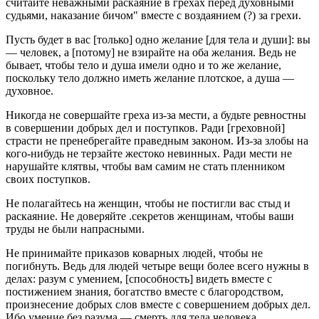
считайте неважными раскаяние в грехах перед духовными
судьями, наказание бичом" вместе с воздаянием (?) за грехи.
Пусть будет в вас [только] одно желание [для тела и души]: вы
— человек, а [потому] не взирайте на оба желания. Ведь не
бывает, чтобы тело и душа имели одно и то же желание,
поскольку тело должно иметь желание плотское, а душа —
духовное.
Никогда не совершайте греха из-за мести, а будьте ревностны
в совершении добрых дел и поступков. Ради [греховной]
страсти не пренебрегайте праведным законом. Из-за злобы на
кого-нибудь не терзайте жестоко невинных. Ради мести не
нарушайте клятвы, чтобы вам самим не стать пленником
своих поступков.
Не полагайтесь на женщин, чтобы не постигли вас стыд и
раскаяние. Не доверяйте .секретов женщинам, чтобы ваши
труды не были напрасными.
Не принимайте приказов коварных людей, чтобы не
погибнуть. Ведь для людей четыре вещи более всего нужны в
делах: разум с умением, [способность] видеть вместе с
постижением знания, богатство вместе с благородством,
произнесение добрых слов вместе с совершением добрых дел.
Ибо умение без разума — смерть для тела человека.