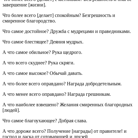
завершение [жизни].
Что более всего [делает] спокойным? Безгрешность и
смиренное благородство.
Что самое достойное? Дружба с мудрецами и праведниками.
Что самое блестящее? Деяния мудрых.
А что самое обильное? Рука щедрого.
А что всего скуднее? Рука скряги.
А что самое высокое? Обычай давать.
А что более всего оправдано? Награда добродетельным.
А что менее всего оправдано? Награда грешникам.
А что наиболее взвешено? Желания смиренных благородных
[людей].
Что самое благоухающее? Добрая слава.
А что дороже всего? Получение [награды] от правителе! и
господ и ласка от сотоварищей и друзей