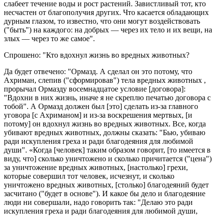
слабеет течение воды и рост растений. Завистливый тот, кто
несчастен от благополучия других. Что касается обладающих
дурным глазом, то известно, что они могут воздействовать
("быть") на каждого: на добрых — через их тело и их вещи, на
злых — через то же самое".
Спрошено: "Кто вдохнул жизнь во вредных животных?
Да будет отвечено: "Ормазд. А сделал он это потому, что
Ахриман, слепив ("сформировав") тела вредных животных ,
прорычал Ормазду восемнадцатое условие [договора]:
"Вдохни в них жизнь, иначе я не скреплю печатью договора с
тобой". А Ормазд должен был [это] сделать из-за главного
уговора [с Ахриманом] и из-за воскрешения мертвых, [и
потому] он вдохнул жизнь во вредных животных. Все, когда
убивают вредных животных, должны сказать: "Бью, убиваю
ради искупления греха и ради благодеяния для любимой
души". «Когда [человек] таким образом говорит, [то имеется в
виду, что] сколько уничтожено и сколько причитается ("цена")
за уничтожение вредных животных, [настолько] грехи,
которые совершил тот человек, исчезнут, и сколько
уничтожено вредных животных, [столько] благодеяний будет
засчитано ("будет в основе"). И какое бы дело и благодеяние
люди ни совершали, надо говорить так: "Делаю это ради
искупления греха и ради благодеяния для любимой души,