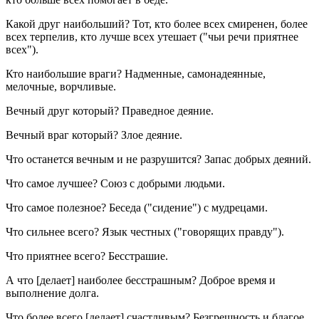
Какой друг наибольший? Тот, кто более всех смиренен, более
всех терпелив, кто лучше всех утешает ("чьи речи приятнее
всех").
Кто наибольшие враги? Надменные, самонадеянные,
мелочные, ворчливые.
Вечный друг который? Праведное деяние.
Вечный враг который? Злое деяние.
Что останется вечным и не разрушится? Запас добрых деяний.
Что самое лучшее? Союз с добрыми людьми.
Что самое полезное? Беседа ("сидение") с мудрецами.
Что сильнее всего? Язык честных ("говорящих правду").
Что приятнее всего? Бесстрашие.
А что [делает] наиболее бесстрашным? Доброе время и
выполнение долга.
Что более всего [делает] счастливым? Безгрешность и благое