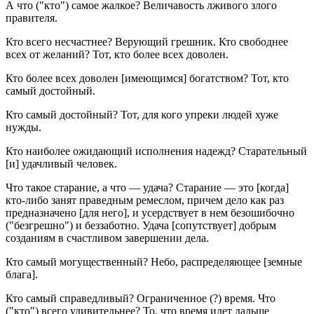
А что ("кто") самое жалкое? Величавость лживого злого
правителя.
Кто всего несчастнее? Верующий грешник. Кто свободнее
всех от желаний? Тот, кто более всех доволен.
Кто более всех доволен [имеющимся] богатством? Тот, кто
самый достойный.
Кто самый достойный? Тот, для кого упреки людей хуже
нужды.
Кто наиболее ожидающий исполнения надежд? Старательный
[и] удачливый человек.
Что такое старание, а что — удача? Старание — это [когда]
кто-либо занят праведным ремеслом, причем дело как раз
предназначено [для него], и усердствует в нем безошибочно
("безгрешно") и беззаботно. Удача [сопутствует] добрым
созданиям в счастливом завершении дела.
Кто самый могущественный? Небо, распределяющее [земные
блага].
Кто самый справедливый? Ограниченное (?) время. Что
("кто") всего удивительнее? То, что время идет дальше