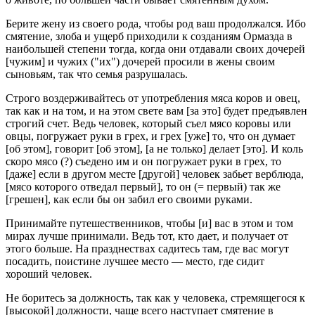
Берите жену из своего рода, чтобы род ваш продолжался. Ибо
смятение, злоба и ущерб приходили к созданиям Ормазда в
наибольшей степени тогда, когда они отдавали своих дочерей
[чужим] и чужих ("их") дочерей просили в жены своим
сыновьям, так что семья разрушалась.
Строго воздерживайтесь от употребления мяса коров и овец,
так как и на том, и на этом свете вам [за это] будет предъявлен
строгий счет. Ведь человек, который съел мясо коровы или
овцы, погружает руки в грех, и грех [уже] то, что он думает
[об этом], говорит [об этом], [а не только] делает [это]. И коль
скоро мясо (?) съедено им и он погружает руки в грех, то
[даже] если в другом месте [другой] человек забьет верблюда,
[мясо которого отведал первый], то он (= первый) так же
[грешен], как если бы он забил его своими руками.
Принимайте путешественников, чтобы [и] вас в этом и том
мирах лучше принимали. Ведь тот, кто дает, и получает от
этого больше. На празднествах садитесь там, где вас могут
посадить, поистине лучшее место — место, где сидит
хороший человек.
Не боритесь за должность, так как у человека, стремящегося к
[высокой] должности, чаще всего наступает смятение в