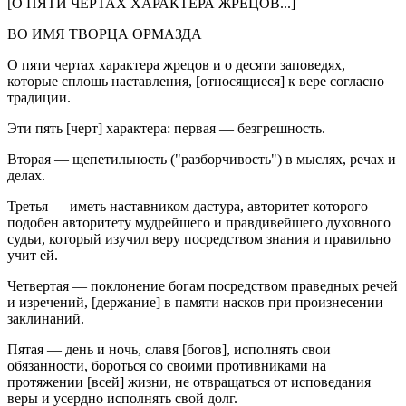
[О ПЯТИ ЧЕРТАХ ХАРАКТЕРА ЖРЕЦОВ...]
ВО ИМЯ ТВОРЦА ОРМАЗДА
О пяти чертах характера жрецов и о десяти заповедях,
которые сплошь наставления, [относящиеся] к вере согласно
традиции.
Эти пять [черт] характера: первая — безгрешность.
Вторая — щепетильность ("разборчивость") в мыслях, речах и
делах.
Третья — иметь наставником дастура, авторитет которого
подобен авторитету мудрейшего и правдивейшего духовного
судьи, который изучил веру посредством знания и правильно
учит ей.
Четвертая — поклонение богам посредством праведных речей
и изречений, [держание] в памяти насков при произнесении
заклинаний.
Пятая — день и ночь, славя [богов], исполнять свои
обязанности, бороться со своими противниками на
протяжении [всей] жизни, не отвращаться от исповедания
веры и усердно исполнять свой долг.