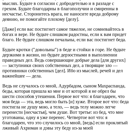
мыслях. Будьте в согласии с добродетелью и в разладе с
грехом. Будьте благодарны в благополучии и смиренны в
несчастье. Сторонитесь врага, не наносите вреда доброму
деянию, не помогайте плохому [делу].
[Даже] если вас постигнет самое тяжелое, не сомневайтесь в
богах и вере. Не будьте слишком радостны, если к вам придет
благо. Не будьте слишком печальны, если вас постигнет беда.
Будьте кротки ("довольны") в беде и стойки в горе. Не будьте
дерзкими в жизни, но будьте дерзостными в выполнении
праведных дел. Ведь совершающие добрые дела [для других]
— заступники своих собственных дел, а творящие зло —
противники собственных [дел]. Ибо из мыслей, речей и дел
важнейшее — дела.
Ведь не случалось со мной, Адурбадом, сыном Махраспанда,
беды, которая пришла ко мне и от которой я не обрел бы
шести способов утешения. Первое вот что: я благодарен, что
моя беда — эта, ведь могло быть [и] хуже. Второе вот что: беда
постигла не душу мою, а тело, — ведь телу можно легче
перенести [несчастья], чем душе. Вот третье: из бед, что мне
уготованы, одну я уже перенес. Четвертое вот что: я
благодарен, что это случилось со мной, [ведь] если проклятый
лживый Ахриман и дэвы эту беду из-за моей