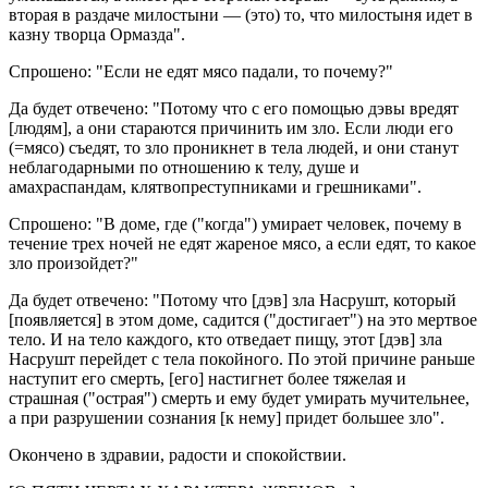
вторая в раздаче милостыни — (это) то, что милостыня идет в
казну творца Ормазда".
Спрошено: "Если не едят мясо падали, то почему?"
Да будет отвечено: "Потому что с его помощью дэвы вредят
[людям], а они стараются причинить им зло. Если люди его
(=мясо) съедят, то зло проникнет в тела людей, и они станут
неблагодарными по отношению к телу, душе и
амахраспандам, клятвопреступниками и грешниками".
Спрошено: "В доме, где ("когда") умирает человек, почему в
течение трех ночей не едят жареное мясо, а если едят, то какое
зло произойдет?"
Да будет отвечено: "Потому что [дэв] зла Насрушт, который
[появляется] в этом доме, садится ("достигает") на это мертвое
тело. И на тело каждого, кто отведает пищу, этот [дэв] зла
Насрушт перейдет с тела покойного. По этой причине раньше
наступит его смерть, [его] настигнет более тяжелая и
страшная ("острая") смерть и ему будет умирать мучительнее,
а при разрушении сознания [к нему] придет большее зло".
Окончено в здравии, радости и спокойствии.