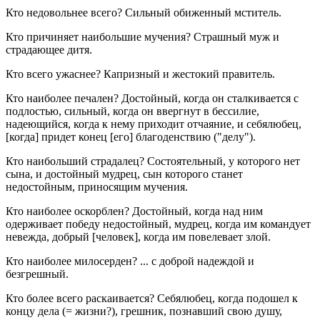
Кто недовольнее всего? Сильный обиженный мститель.
Кто причиняет наибольшие мучения? Страшный муж и
страдающее дитя.
Кто всего ужаснее? Капризный и жестокий правитель.
Кто наиболее печален? Достойный, когда он сталкивается с
подлостью, сильный, когда он ввергнут в бессилие,
надеющийся, когда к нему приходит отчаяние, и себялюбец,
[когда] придет конец [его] благоденствию ("делу").
Кто наибольший страдалец? Состоятельный, у которого нет
сына, и достойный мудрец, сын которого станет
недостойным, приносящим мучения.
Кто наиболее оскорблен? Достойный, когда над ним
одерживает победу недостойный, мудрец, когда им командует
невежда, добрый [человек], когда им повелевает злой.
Кто наиболее милосерден? ... с доброй надеждой и
безгрешный.
Кто более всего раскаивается? Себялюбец, когда подошел к
концу дела (= жизни?), грешник, познавший свою душу,