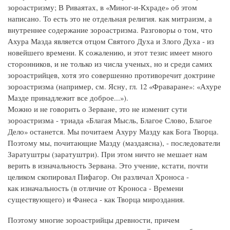
зороастризму; В Риваятах, в «Миног-и-Кхраде» об этом
написано. То есть это не отдельная религия. как митраизм, а
внутреннее содержание зороастризма. Разговоры о том, что
Ахура Мазда является отцом Святого Духа и Злого Духа - из
новейшего времени. К сожалению, и этот тезис имеет много
сторонников, и не только из числа ученых, но и среди самих
зороастрийцев, хотя это совершенно противоречит доктрине
зороастризма (например, см. Ясну, гл. 12 «Фраваране»: «Ахуре
Мазде принадлежит все доброе...»).
Можно и не говорить о Зерване, это не изменит сути
зороастризма - триада «Благая Мысль, Благое Слово, Благое
Дело» останется. Мы почитаем Ахуру Мазду как Бога Творца.
Поэтому мы, почитающие Мазду (маздаясна), - последователи
Заратуштры (заратуштри). При этом ничто не мешает нам
верить в изначальность Зервана. Это учение, кстати, почти
целиком скопировал Пифагор. Он различал Хроноса -
как изначальность (в отличие от Кроноса - Времени
существующего) и Фанеса - как Творца мироздания.
Поэтому многие зороастрийцы древности, причем