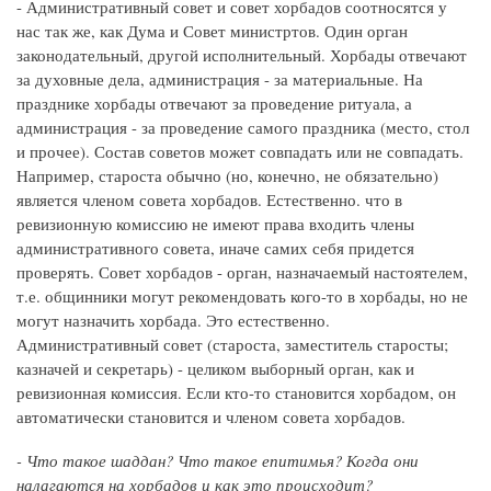
- Административный совет и совет хорбадов соотносятся у
нас так же, как Дума и Совет министртов. Один орган
законодательный, другой исполнительный. Хорбады отвечают
за духовные дела, администрация - за материальные. На
празднике хорбады отвечают за проведение ритуала, а
администрация - за проведение самого праздника (место, стол
и прочее). Состав советов может совпадать или не совпадать.
Например, староста обычно (но, конечно, не обязательно)
является членом совета хорбадов. Естественно. что в
ревизионную комиссию не имеют права входить члены
административного совета, иначе самих себя придется
проверять. Совет хорбадов - орган, назначаемый настоятелем,
т.е. общинники могут рекомендовать кого-то в хорбады, но не
могут назначить хорбада. Это естественно.
Административный совет (староста, заместитель старосты;
казначей и секретарь) - целиком выборный орган, как и
ревизионная комиссия. Если кто-то становится хорбадом, он
автоматически становится и членом совета хорбадов.
- Что такое шаддан? Что такое епитимья? Когда они
налагаются на хорбадов и как это происходит?