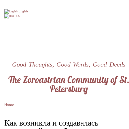
Skip
to
English
main
Rus
content
Good Thoughts, Good Words, Good Deeds
The Zoroastrian Community of St
Petersburg
Home
Breadcrumb
Как возникла и создавалась