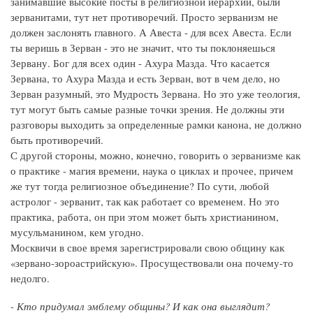
занимавшие высокие посты в религиозной иерархии, были
зерванитами, тут нет противоречий. Просто зерванизм не
должен заслонять главного. А Авеста - для всех Авеста. Если
ты веришь в Зерван - это не значит, что ты поклоняешься
Зервану. Бог для всех один - Ахура Мазда. Что касается
Зервана, то Ахура Мазда и есть Зерван, вот в чем дело, но
Зерван разумный, это Мудрость Зервана. Но это уже теология,
тут могут быть самые разные точки зрения. Не должны эти
разговоры выходить за определенные рамки канона, не должно
быть противоречий.
С другой стороны, можно, конечно, говорить о зерванизме как
о практике - магия времени, наука о циклах и прочее, причем
же тут тогда религиозное объединение? По сути, любой
астролог - зерванит, так как работает со временем. Но это
практика, работа, он при этом может быть христианином,
мусульманином, кем угодно.
Москвичи в свое время зарегистрировали свою общину как
«зервано-зороастрийскую». Просуществовали она почему-то
недолго.
- Кто придумал эмблему общины? И как она выглядит?