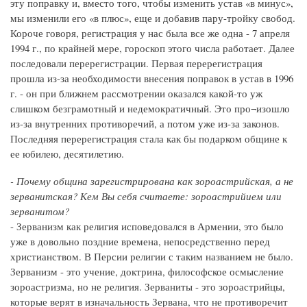
эту поправку и, вместо того, чтобы изменить устав «в минус»,
мы изменили его «в плюс», еще и добавив пару-тройку свобод.
Короче говоря, регистрация у нас была все же одна - 7 апреля
1994 г., по крайней мере, гороскоп этого числа работает. Далее
последовали перерегистрации. Первая перерегистрация
прошла из-за необходимости внесения поправок в устав в 1996
г. - он при ближнем рассмотрении оказался какой-то уж
слишком безграмотный и недемократичный. Это про¬изошло
из-за внутренних противоречий, а потом уже из-за законов.
Последняя перерегистрация стала как бы подарком общине к
ее юбилею, десятилетию.
- Почему община зарегистрирована как зороастрийская, а не
зерванитская? Кем Вы себя считаете: зороастрийием или
зерванитом?
- Зерванизм как религия исповедовался в Армении, это было
уже в довольно поздние времена, непосредственно перед
христианством. В Персии религии с таким названием не было.
Зерванизм - это учение, доктрина, философское осмысление
зороастризма, но не религия. Зерваниты - это зороастрийцы,
которые верят в изначальность Зервана, что не противоречит