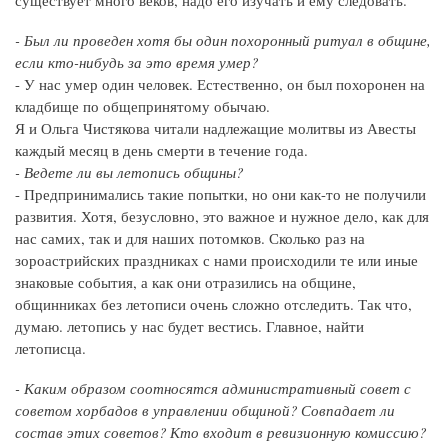
существует много веков, надо его изучать и ему следовать.
- Был ли проведен хотя бы один похоронный ритуал в общине,
если кто-нибудь за это время умер?
- У нас умер один человек. Естественно, он был похоронен на
кладбище по общепринятому обычаю.
Я и Ольга Чистякова читали надлежащие молитвы из Авесты
каждый месяц в день смерти в течение года.
- Ведете ли вы летопись общины?
- Предпринимались такие попытки, но они как-то не получили
развития. Хотя, безусловно, это важное и нужное дело, как для
нас самих, так и для наших потомков. Сколько раз на
зороастрийских праздниках с нами происходили те или иные
знаковые события, а как они отразились на общине,
общинниках без летописи очень сложно отследить. Так что,
думаю. летопись у нас будет вестись. Главное, найти
летописца.
- Каким образом соотносятся административный совет с
советом хорбадов в управлении общиной? Совпадает ли
состав этих советов? Кто входит в ревизионную комиссию?