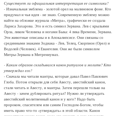
Существует ли официальная интерпретация ее символики?
- Изначальная эмблема - золотой орел на малиновом фоне. Кто
придумал и чья идея - не знаю. Современную эмблему можно
найти на обложке журнала «Митра», графически ее создала
Лариса Захарова. Это и есть символ Зервана. Лев с крыльями
Орла, ликом Человека и ногами Быка: 4 лика Времени, Зервана.
Эти животные описаны и в Апокалипсисе. Они связаны со
срединными знаками Зодиака - Лев, Телец, Скорпион (Орел) и
Водолей (Человек). 4 Евангелия. Они же были символом
Митры-Зервана в Митрениумах.
- Каким образом складывался канон ритуалов и молитв? Кто
утверждал его?
- Сначала мы читали мантры, которые давал Павел Павлович
Глоба. Потом открыли для себя Авесту, авестийский канон,
стали читать и Авесту, и мантры. Затем перешли только на
Авесту - зачем дублировать ритуал? Нужно ли утверждать
авестийский молитвенный канон и у кого? Надо быть
пророком, спасителем или самим Господом-Богом, чтобы
иметь право что-то «утверждать» в этой области. Канон