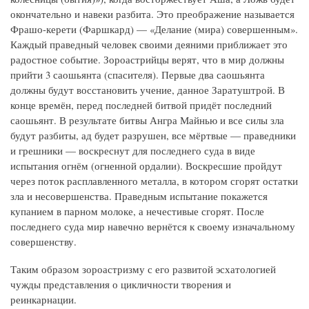
окончательно и навеки разбита. Это преображение называется
Фрашо-керети (Фаршкард) — «Делание (мира) совершенным».
Каждый праведный человек своими деяними приближает это
радостное событие. Зороастрийцы верят, что в мир должны
прийти 3 саошьянта (спасителя). Первые два саошьянта
должны будут восстановить учение, данное Заратуштрой. В
конце времён, перед последней битвой придёт последний
саошьянт. В результате битвы Ангра Майнью и все силы зла
будут разбиты, ад будет разрушен, все мёртвые — праведники
и грешники — воскреснут для последнего суда в виде
испытания огнём (огненной ордалии). Воскресшие пройдут
через поток расплавленного металла, в котором сгорят остатки
зла и несовершенства. Праведным испытание покажется
купанием в парном молоке, а нечестивые сгорят. После
последнего суда мир навечно вернётся к своему изначальному
совершенству.
Таким образом зороастризму с его развитой эсхатологией
чужды представления о цикличности творения и
реинкарнации.