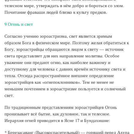
телесном мире, утверждать в нём добро и бороться со злом.
Почитание фраваши людей близко к культу предков.
9 Огонь и свет
Согласно учению зороастризма, свет является зримым
образом Бога в физическом мире. Поэтому желая обратиться к
Богу, зороастрийцы обращаются лицом к свету — источник
света представляет для них направление молитвы. Особое
уважение они предают огню, как наиболее важному и
доступному для человека с давних времён источнику света и
тепла. Отсюда распространённое внешнее определение
зороастрийцев как «огнепоклонников». Тем не менее не
меньшим почтением в зороастризме пользуется и солнечный
свет.
По традиционным представлениям зороастрийцев Огонь
пронизывает всё бытие, как духовное, так и телесное.
Иерархия огней приводится в Ясне 17 и Бундахишне:
* Березасаванг (Высокоспасительный) — горящий перед Ахура