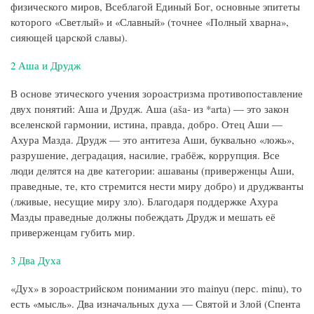
физического миров, Всеблагой Единый Бог, основные эпитеты
которого «Светлый» и «Славный» (точнее «Полный хварна»,
сияющей царской славы).
2 Аша и Друдж
В основе этического учения зороастризма противопоставление
двух понятий: Аша и Друдж. Аша (aša- из *arta) — это закон
вселенской гармонии, истина, правда, добро. Отец Аши —
Ахура Мазда. Друдж — это антитеза Аши, буквально «ложь»,
разрушение, деградация, насилие, грабёж, коррупция. Все
люди делятся на две категории: ашаваны (приверженцы Аши,
праведные, те, кто стремится нести миру добро) и друджванты
(лживые, несущие миру зло). Благодаря поддержке Ахура
Мазды праведные должны побеждать Друдж и мешать её
приверженцам губить мир.
3 Два Духа
«Дух» в зороастрийском понимании это mainyu (перс. minu), то
есть «мысль». Два изначальных духа — Святой и Злой (Спента