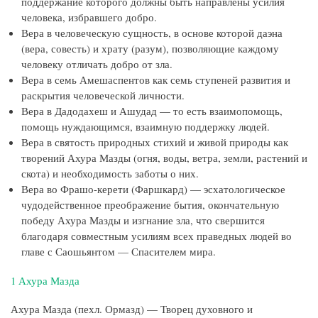
поддержание которого должны быть направлены усилия
человека, избравшего добро.
Вера в человеческую сущность, в основе которой даэна
(вера, совесть) и храту (разум), позволяющие каждому
человеку отличать добро от зла.
Вера в семь Амешаспентов как семь ступеней развития и
раскрытия человеческой личности.
Вера в Дадодахеш и Ашудад — то есть взаимопомощь,
помощь нуждающимся, взаимную поддержку людей.
Вера в святость природных стихий и живой природы как
творений Ахура Мазды (огня, воды, ветра, земли, растений и
скота) и необходимость заботы о них.
Вера во Фрашо-керети (Фаршкард) — эсхатологическое
чудодейственное преображение бытия, окончательную
победу Ахура Мазды и изгнание зла, что свершится
благодаря совместным усилиям всех праведных людей во
главе с Саошьянтом — Спасителем мира.
1 Ахура Мазда
Ахура Мазда (пехл. Ормазд) — Творец духовного и