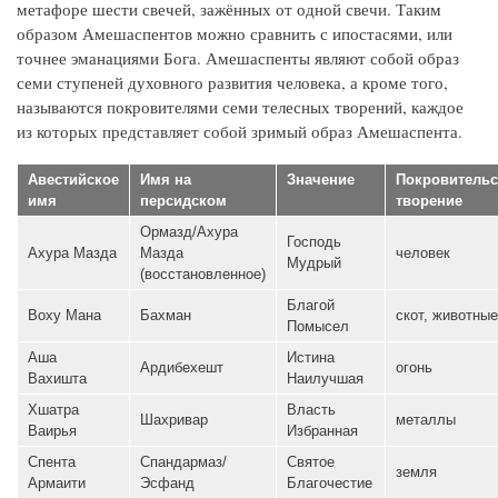
метафоре шести свечей, зажённых от одной свечи. Таким
образом Амешаспентов можно сравнить с ипостасями, или
точнее эманациями Бога. Амешаспенты являют собой образ
семи ступеней духовного развития человека, а кроме того,
называются покровителями семи телесных творений, каждое
из которых представляет собой зримый образ Амешаспента.
Авестийское
Имя на
Значение
Покровительс
имя
персидском
творение
Ормазд/Ахура
Господь
Ахура Мазда
Мазда
человек
Мудрый
(восстановленное)
Благой
Воху Мана
Бахман
скот, животные
Помысел
Аша
Истина
Ардибехешт
огонь
Вахишта
Наилучшая
Хшатра
Власть
Шахривар
металлы
Ваирья
Избранная
Спента
Спандармаз/
Святое
земля
Армаити
Эсфанд
Благочестие