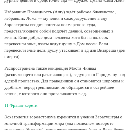
дурные деяния и средоточие ада — Друджо Дмана «Дом Лжи».
Избравших Праведность (Ашу) ждёт райское блаженство,
избравших Ложь — мучения и саморазрушение в аду.
Зороастризм вводит понятия посмертного суда,
представляющего собой подсчёт деяний, совершённых в
жизни. Если добрые дела человека хотя бы на волосок
перевесили злые, язаты ведут душу в Дом песен. Если
перевесили злые дела, душу утаскивает в ад дэв Визареша (дэв
смерти).
Распространена также концепция Моста Чинвад
(разделяющего или различающего), ведущего в Гародману над
адской пропастью. Для праведников он становится широким и
удобным, перед грешниками он обращается в острейшее
лезвие, с которого они проваливаются в ад.
11 Фрашо-керети
Эсхатология зороастризма коренится в учении Заратуштры о
конечной трансформации мира («на последнем повороте
колесницы (бытия)»), когда восторжествует Аша, а Ложь будет