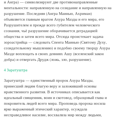
и Ангра) — символизируют две противонаправленные
ментальности: направленную на созидание и направленную на
разрушение. Последняя (Ангра Маинью, Ахриман)
объявляется главным врагом Ахура Мазды и его мира, его
Разрушителем и прежде всего губителем человеческого
сознания, чьё разрушение оборачивается деградацией
общества и затем всего мира. Отсюда проистекает задача
зороастрийца — следовать Спента Маинью (Святому Духу,
созидательному мышлению) и подобно своему творцу Ахура
Мазде воплощать в своих деяниях Ашу (вселенский закон
добра) и отвергать Друдж (ложь, зло, разрушение).
4 Заратуштра
Заратуштра — единственный пророк Ахура Мазды,
принесший людям благую веру и заложивший основы
нравственного развития. В источниках описывается как
идеальный священник, воин и скотовод, образцовый глава и
покровитель людей всего мира. Проповедь пророка носила
ярко выраженный этический характер, осуждала
несправедливое насилие, восхваляла мир между людьми,