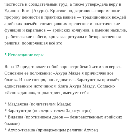
честность и созидательный труд, а также утверждала веру в
Единого Бога (Ахуры). Критике подвергались современные
пророку ценности и практика кавиев — традиционных вождей
арийских племён, совмещавших жреческие и политические
функции и карапанов — арийских колдунов, а именно насилие,
грабительские набеги, кровавые ритуалы и безнравственная
религия, поощряюшая всё это.
5 Исповедание веры
Ясна 12 представляет собой зороастрийский «символ веры».
Основное её положение: «Ахура Мазде я причисляю все
блага». Иначе говоря, последователь Заратуштры признаёт
единственным источником блага Ахура Мазду. Согласно
«Исповеданию», зороастриец именует себя
* Маздаясна (почитателем Мазды)
* Заратуштри (последователем Заратуштры)
* Видаэва (противником дэвов — безнравственных арийских
божков)
* Ахуро-ткаэша (приверженцем религии Ахуры)