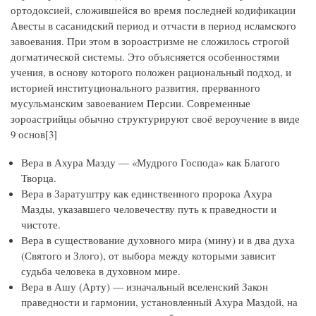
ортодоксией, сложившейся во время последней кодификации
Авесты в сасанидский период и отчасти в период исламского
завоевания. При этом в зороастризме не сложилось строгой
догматической системы. Это объясняется особенностями
учения, в основу которого положен рациональный подход, и
историей институционального развития, прерванного
мусульманским завоеванием Персии. Современные
зороастрийцы обычно структурируют своё вероучение в виде
9 основ[3]
Вера в Ахура Мазду — «Мудрого Господа» как Благого
Творца.
Вера в Заратуштру как единственного пророка Ахура
Мазды, указавшего человечеству путь к праведности и
чистоте.
Вера в существование духовного мира (мину) и в два духа
(Святого и Злого), от выбора между которыми зависит
судьба человека в духовном мире.
Вера в Ашу (Арту) — изначальный вселенский Закон
праведности и гармонии, установленный Ахура Маздой, на