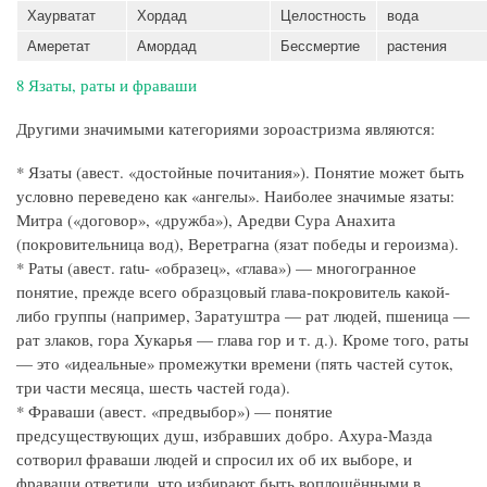
Хаурватат
Хордад
Целостность
вода
Амеретат
Амордад
Бессмертие
растения
8 Язаты, раты и фраваши
Другими значимыми категориями зороастризма являются:
* Язаты (авест. «достойные почитания»). Понятие может быть
условно переведено как «ангелы». Наиболее значимые язаты:
Митра («договор», «дружба»), Аредви Сура Анахита
(покровительница вод), Веретрагна (язат победы и героизма).
* Раты (авест. ratu- «образец», «глава») — многогранное
понятие, прежде всего образцовый глава-покровитель какой-
либо группы (например, Заратуштра — рат людей, пшеница —
рат злаков, гора Хукарья — глава гор и т. д.). Кроме того, раты
— это «идеальные» промежутки времени (пять частей суток,
три части месяца, шесть частей года).
* Фраваши (авест. «предвыбор») — понятие
предсуществующих душ, избравших добро. Ахура-Мазда
сотворил фраваши людей и спросил их об их выборе, и
фраваши ответили, что избирают быть воплощёнными в