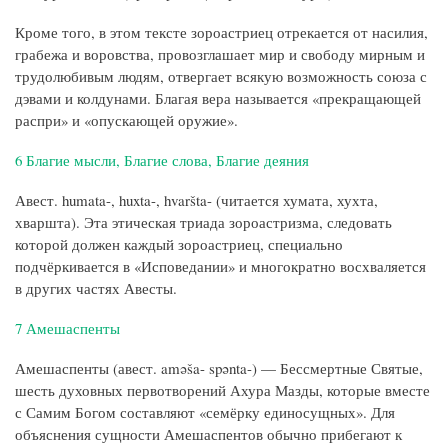
Кроме того, в этом тексте зороастриец отрекается от насилия,
грабежа и воровства, провозглашает мир и свободу мирным и
трудолюбивым людям, отвергает всякую возможность союза с
дэвами и колдунами. Благая вера называется «прекращающей
распри» и «опускающей оружие».
6 Благие мысли, Благие слова, Благие деяния
Авест. humata-, huxta-, hvaršta- (читается хумата, хухта,
хваршта). Эта этическая триада зороастризма, следовать
которой должен каждый зороастриец, специально
подчёркивается в «Исповедании» и многократно восхваляется
в других частях Авесты.
7 Амешаспенты
Амешаспенты (авест. aməša- spənta-) — Бессмертные Святые,
шесть духовных первотворений Ахура Мазды, которые вместе
с Самим Богом составляют «семёрку единосущных». Для
объяснения сущности Амешаспентов обычно прибегают к