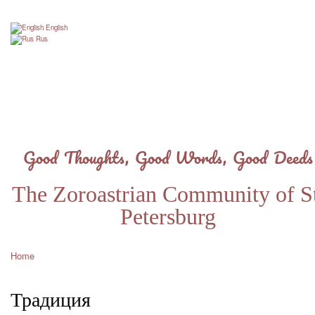
Skip
to
English
main
Rus
content
Good Thoughts, Good Words, Good Deeds
The Zoroastrian Community of St
Petersburg
Home
Breadcrumb
Традиция