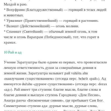
Маздой в раю.
* Вохуфриян (Благодружественный) — горящий в телах людей
и животных.
* Урвазишт (Приятственнейший) — горящий в растениях.
* Вазишт (Действеннейший) — огонь молнии.
* Спаништ (Святейший) — обычный земной огонь, в том
числе и огонь Варахрам (Победоносный), тот, что горит в
храмах.
10 Рай и ад
Учение Заратуштры было одним из первых, что провозгласило
личную ответственность души за совершённые деяния в
земной жизни. Заратуштра называет рай vahišta ahu
«наилучшим существованием» (отсюда перс. behešt «рай»). Ад
именуется dužahu «дурное существование» (отсюда перс. dozax
«ад»). Рай имеет три ступени: благие мысли, благие слова и
благие деяния и высшую ступень Гародману «Дом Песни»,
Анагра раоча «Бесконечные сияния», где пребывает Сам Бог.
Симметрично ступени ада: дурные мысли, дурные слова,