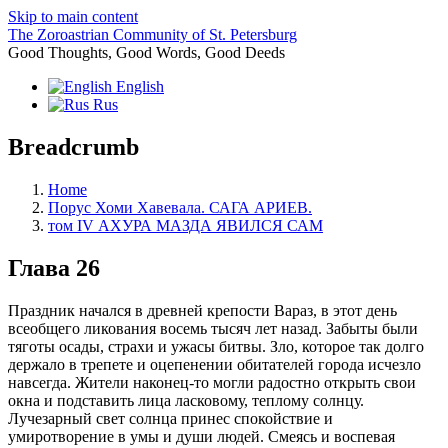
Skip to main content
The Zoroastrian Community of St. Petersburg
Good Thoughts, Good Words, Good Deeds
English
Rus
Breadcrumb
Home
Порус Хоми Хавевала. САГА АРИЕВ.
том IV АХУРА МАЗДА ЯВИЛСЯ САМ
Глава 26
Праздник начался в древней крепости Вараз, в этот день
всеобщего ликования восемь тысяч лет назад. Забыты были
тяготы осады, страхи и ужасы битвы. Зло, которое так долго
держало в трепете и оцепенении обитателей города исчезло
навсегда. Жители наконец-то могли радостно открыть свои
окна и подставить лица ласковому, теплому солнцу.
Лучезарный свет солнца принес спокойствие и
умиротворение в умы и души людей. Смеясь и воспевая