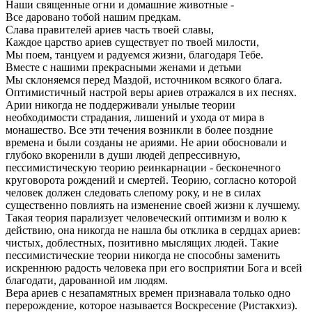
Наши священные огни и домашние животные -
Все даровано тобой нашим предкам.
Слава правителей ариев часть твоей славы,
Каждое царство ариев существует по твоей милости,
Мы поем, танцуем и радуемся жизни, благодаря Тебе.
Вместе с нашими прекрасными женами и детьми
Мы склоняемся перед Маздой, источником всякого блага.
Оптимистичный настрой веры ариев отражался в их песнях.
Арии никогда не поддерживали унылые теории
необходимости страдания, лишений и ухода от мира в
монашество. Все эти течения возникли в более поздние
времена и были созданы не ариями. Не арии обосновали и
глубоко вкоренили в души людей депрессивную,
пессимистическую теорию реинкарнации - бесконечного
круговорота рождений и смертей. Теорию, согласно которой
человек должен следовать слепому року, и не в силах
существенно повлиять на изменение своей жизни к лучшему.
Такая теория парализует человеческий оптимизм и волю к
действию, она никогда не нашла бы отклика в сердцах ариев:
чистых, доблестных, позитивно мыслящих людей. Такие
пессимистические теории никогда не способны заменить
искреннюю радость человека при его восприятии Бога и всей
благодати, дарованной им людям.
Вера ариев с незапамятных времен признавала только одно
перерождение, которое называется Воскресение (Ристакхиз).