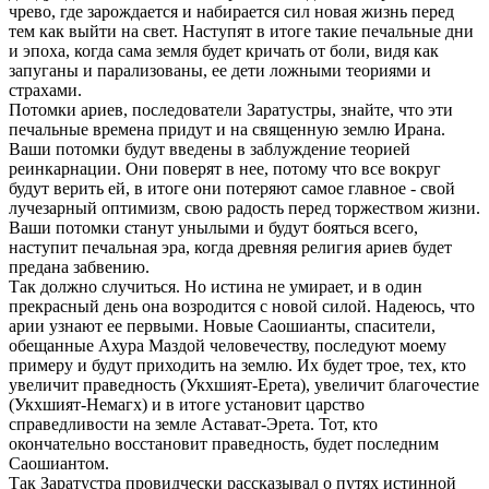
чрево, где зарождается и набирается сил новая жизнь перед
тем как выйти на свет. Наступят в итоге такие печальные дни
и эпоха, когда сама земля будет кричать от боли, видя как
запуганы и парализованы, ее дети ложными теориями и
страхами.
Потомки ариев, последователи Заратустры, знайте, что эти
печальные времена придут и на священную землю Ирана.
Ваши потомки будут введены в заблуждение теорией
реинкарнации. Они поверят в нее, потому что все вокруг
будут верить ей, в итоге они потеряют самое главное - свой
лучезарный оптимизм, свою радость перед торжеством жизни.
Ваши потомки станут унылыми и будут бояться всего,
наступит печальная эра, когда древняя религия ариев будет
предана забвению.
Так должно случиться. Но истина не умирает, и в один
прекрасный день она возродится с новой силой. Надеюсь, что
арии узнают ее первыми. Новые Саошианты, спасители,
обещанные Ахура Маздой человечеству, последуют моему
примеру и будут приходить на землю. Их будет трое, тех, кто
увеличит праведность (Укхшият-Ерета), увеличит благочестие
(Укхшият-Немагх) и в итоге установит царство
справедливости на земле Астават-Эрета. Тот, кто
окончательно восстановит праведность, будет последним
Саошиантом.
Так Заратустра провидчески рассказывал о путях истинной