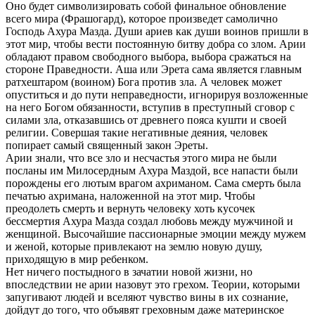
Оно будет символизировать собой финальное обновление
всего мира (Фрашогард), которое произведет самолично
Господь Ахура Мазда. Души ариев как души воинов пришли в
этот мир, чтобы вести постоянную битву добра со злом. Арии
обладают правом свободного выбора, выбора сражаться на
стороне Праведности. Аша или Эрета сама является главным
ратхештаром (воином) Бога против зла. А человек может
опуститься и до пути неправедности, игнорируя возложенные
на него Богом обязанности, вступив в преступный сговор с
силами зла, отказавшись от древнего пояса кушти и своей
религии. Совершая такие негативные деяния, человек
попирает самый священный закон Эреты.
Арии знали, что все зло и несчастья этого мира не были
посланы им Милосердным Ахура Маздой, все напасти были
порождены его лютым врагом ахриманом. Сама смерть была
печатью ахримана, наложенной на этот мир. Чтобы
преодолеть смерть и вернуть человеку хоть кусочек
бессмертия Ахура Мазда создал любовь между мужчиной и
женщиной. Высочайшие пассионарные эмоции между мужем
и женой, которые привлекают на землю новую душу,
приходящую в мир ребенком.
Нет ничего постыдного в зачатии новой жизни, но
впоследствии не арии назовут это грехом. Теории, которыми
запугивают людей и вселяют чувство вины в их сознание,
дойдут до того, что объявят греховным даже материнское