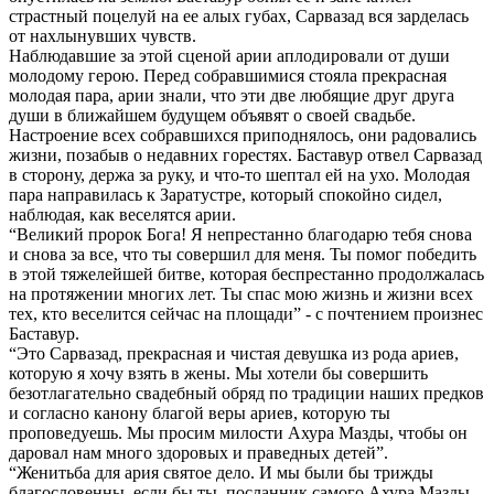
страстный поцелуй на ее алых губах, Сарвазад вся зарделась
от нахлынувших чувств.
Наблюдавшие за этой сценой арии аплодировали от души
молодому герою. Перед собравшимися стояла прекрасная
молодая пара, арии знали, что эти две любящие друг друга
души в ближайшем будущем объявят о своей свадьбе.
Настроение всех собравшихся приподнялось, они радовались
жизни, позабыв о недавних горестях. Баставур отвел Сарвазад
в сторону, держа за руку, и что-то шептал ей на ухо. Молодая
пара направилась к Заратустре, который спокойно сидел,
наблюдая, как веселятся арии.
“Великий пророк Бога! Я непрестанно благодарю тебя снова
и снова за все, что ты совершил для меня. Ты помог победить
в этой тяжелейшей битве, которая беспрестанно продолжалась
на протяжении многих лет. Ты спас мою жизнь и жизни всех
тех, кто веселится сейчас на площади” - с почтением произнес
Баставур.
“Это Сарвазад, прекрасная и чистая девушка из рода ариев,
которую я хочу взять в жены. Мы хотели бы совершить
безотлагательно свадебный обряд по традиции наших предков
и согласно канону благой веры ариев, которую ты
проповедуешь. Мы просим милости Ахура Мазды, чтобы он
даровал нам много здоровых и праведных детей”.
“Женитьба для ария святое дело. И мы были бы трижды
благословенны, если бы ты, посланник самого Ахура Мазды,