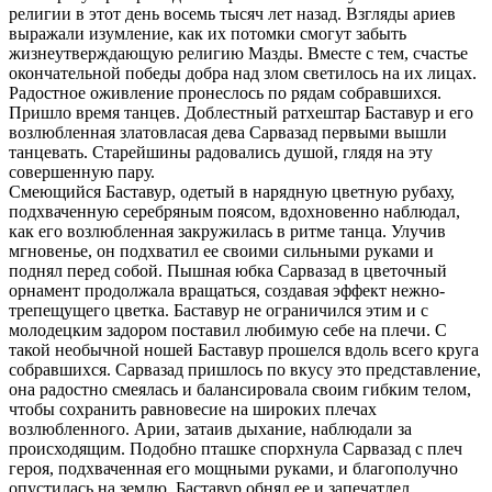
религии в этот день восемь тысяч лет назад. Взгляды ариев
выражали изумление, как их потомки смогут забыть
жизнеутверждающую религию Мазды. Вместе с тем, счастье
окончательной победы добра над злом светилось на их лицах.
Радостное оживление пронеслось по рядам собравшихся.
Пришло время танцев. Доблестный ратхештар Баставур и его
возлюбленная златовласая дева Сарвазад первыми вышли
танцевать. Старейшины радовались душой, глядя на эту
совершенную пару.
Смеющийся Баставур, одетый в нарядную цветную рубаху,
подхваченную серебряным поясом, вдохновенно наблюдал,
как его возлюбленная закружилась в ритме танца. Улучив
мгновенье, он подхватил ее своими сильными руками и
поднял перед собой. Пышная юбка Сарвазад в цветочный
орнамент продолжала вращаться, создавая эффект нежно-
трепещущего цветка. Баставур не ограничился этим и с
молодецким задором поставил любимую себе на плечи. С
такой необычной ношей Баставур прошелся вдоль всего круга
собравшихся. Сарвазад пришлось по вкусу это представление,
она радостно смеялась и балансировала своим гибким телом,
чтобы сохранить равновесие на широких плечах
возлюбленного. Арии, затаив дыхание, наблюдали за
происходящим. Подобно пташке спорхнула Сарвазад с плеч
героя, подхваченная его мощными руками, и благополучно
опустилась на землю. Баставур обнял ее и запечатлел