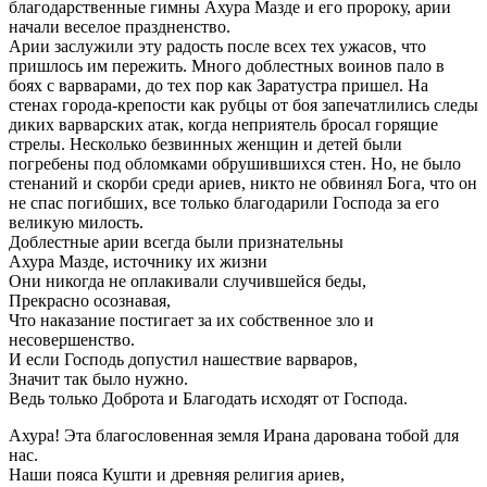
благодарственные гимны Ахура Мазде и его пророку, арии
начали веселое праздненство.
Арии заслужили эту радость после всех тех ужасов, что
пришлось им пережить. Много доблестных воинов пало в
боях с варварами, до тех пор как Заратустра пришел. На
стенах города-крепости как рубцы от боя запечатлились следы
диких варварских атак, когда неприятель бросал горящие
стрелы. Несколько безвинных женщин и детей были
погребены под обломками обрушившихся стен. Но, не было
стенаний и скорби среди ариев, никто не обвинял Бога, что он
не спас погибших, все только благодарили Господа за его
великую милость.
Доблестные арии всегда были признательны
Ахура Мазде, источнику их жизни
Они никогда не оплакивали случившейся беды,
Прекрасно осознавая,
Что наказание постигает за их собственное зло и
несовершенство.
И если Господь допустил нашествие варваров,
Значит так было нужно.
Ведь только Доброта и Благодать исходят от Господа.
Ахура! Эта благословенная земля Ирана дарована тобой для
нас.
Наши пояса Кушти и древняя религия ариев,