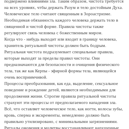
подвержено влияниями зла. Таким образом, чистота требуется
на всех уровнях, чтбы держать Разум и тело достойным Духа.
Человеческое тело считают священным в Зороастризме.
Необходимая обязанность каждого человека держать тело в
священной и чистой форме. Правила чистоты также
регулируют связь человека с божественным миром.
Когда что - нибудь выходит или входит в границу человека,
хранитель ритуальной чистоты должен быть бодрым.
Ритуальная чистота подразумевает специальные правила,
которые выходят за пределы правил чистоты. Они
предназначаются для безопасности и очищения физического
тела, так же как Керпы - эфирной формы тела, являющейся
очень восприимчивой.
Процессы преобразования, как еда, выделение, сексуальное
поведение и рождение детей, являются необходимыми для
продолжения жизни. Строгие правила ритуальной чистоты
страхуют эти процессы от предполагаемого нападения зла.
Всё, что оставляет человеческое тело, как ногти, волосы зубы,
кровь, сперма и экскременты, немедленно должно быть
правильно утилизировано, с минимальными загрязнениями.
Ритуалы омовения и молитвы восстанавливают нарушенные