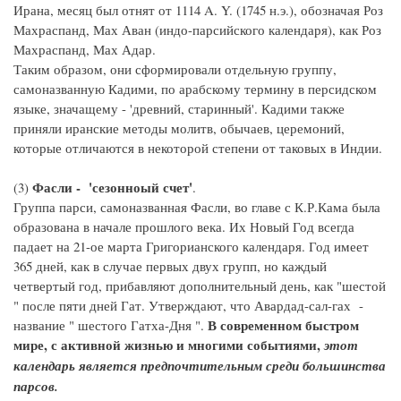
Ирана, месяц был отнят от 1114 A. Y. (1745 н.э.), обозначая Роз
Махраспанд, Мах Аван (индо-парсийского календаря), как Роз
Махраспанд, Мах Адар.
Таким образом, они сформировали отдельную группу,
самоназванную Кадими, по арабскому термину в персидском
языке, значащему - 'древний, старинный'. Кадими также
приняли иранские методы молитв, обычаев, церемоний,
которые отличаются в некоторой степени от таковых в Индии.
Фасли - 'сезонноый счет'
(3)
.
Группа парси, самоназванная Фасли, во главе с К.Р.Кама была
образована в начале прошлого века. Их Новый Год всегда
падает на 21-ое марта Григорианского календаря. Год имеет
365 дней, как в случае первых двух групп, но каждый
четвертый год, прибавляют дополнительный день, как "шестой
" после пяти дней Гат. Утверждают, что Авардад-сал-гах -
В современном быстром
название " шестого Гатха-Дня ".
мире, с активной жизнью и многими событиями,
этот
календарь является предпочтительным среди большинства
парсов.