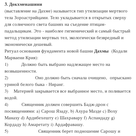
3. Докхменашини
(выставление на Дахме) называется тип утилизации мертвого
тела Зороастрийцами. Тело укладывается в открытых сверху
для солнечного света башнях на съедение птицам-
падальщикам. Это - наиболее гигиенический и самый быстрый
метод утилизации мертвых тел, экологически безвредный и
экономически дешевый.
Дахмы
Ритуал основания фундамента новой башни
(Кодали
Марваени Крия):
1) Должно быть выбрано надлежащее место на
возвышенности.
2) Оно должно быть сначала очищено, опрыскано
уриной белого быка - Ниранг.
3) Материей закрывается все выбранное место, и поливается
водой.
4) Священник должен совершить Бадж-дрон с
посвящениями: a) Сарош Язаду, b) Ахура Мазде c) Воху
Манаху d) Ардибехешту e) Шахравару f) Аспандаду g)
Кордаду h) Амаретату i) Ардафравашу.
5) Священник берет подношение Сарошу и