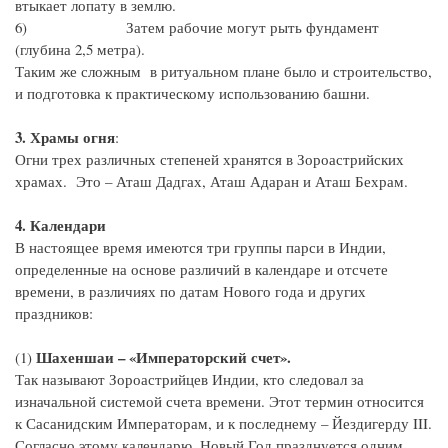
втыкает лопату в землю.
6) Затем рабочие могут рыть фундамент
(глубина 2,5 метра).
Таким же сложным в ритуальном плане было и строительство,
и подготовка к практическому использованию башни.
3. Храмы огня
:
Огни трех различных степеней хранятся в Зороастрийских
храмах. Это – Аташ Дадгах, Аташ Адаран и Аташ Бехрам.
4. Календари
В настоящее время имеются три группы парси в Индии,
определенные на основе различий в календаре и отсчете
времени, в различиях по датам Нового года и других
праздников:
Шахеншаи – «Императорский счет».
(1)
Так называют Зороастрийцев Индии, кто следовал за
изначальной системой счета времени. Этот термин относится
к Сасанидским Императорам, и к последнему – Йездигерду III.
Согласно этому календарю, Новый Год празднуется одним