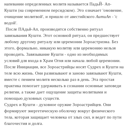
напевании определенных молитв называется ПадьЙ- Ап-
Кушти (на современном персидском). Это означает 'омовение,
очищение молитвой', и пришло от авестийского
АитиАп
- 'с
водой'.
После ПАдьй-Ап, производится собственно ритуал
завязывания Кушти. Этот основной ритуал, он предшествует
любому другому ритуалу или церемонии Зороастризма. Без
этого, формально, никакую молитву или церемонию нельзя
проводить. Завязывание Кушти - одно из необходимых
условий для входа в Храм Огня или начала любой церемонии.
После Инициации, все Зороастрийцы носят Судрех и Кушти на
теле всю жизнь. Они развязывают и заново завязывают Кушти,
вместе с пением молитв несколько раз в день. Эта простая
практика помогает удерживать в сознании основные заповеди
религии, а также дает ощущение защиты молитвами и
помощью духовных существ.
Судрех и Кушти - духовное оружие Зороастрийцев. Они
формируют энергетическую оболочку вокруг физического
тела, которая защищает человека от злых сил, и ведет по пути
благочестия и долга.