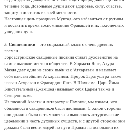
течение года. Довольные души дают здоровье, силу, счастье,
защиту и достаток в своей местности.
Настоящая цель праздника Муктад -это избавиться от рутины
и посвятить время воспоминанию Фравашей и их подопечных
ушедших душ.
5. Священники –
это социальный класс с очень древних
времен.
Зороастрийские священные писания ставят духовенство на
самое высокое место в обществе. В Хормазд Яшт, Ахура
Мазда дает одно из своих имён как 'Атхараван' и называет
себя наисвятейшим Атхараваном. Пророк Заратуштра также
назван Атхраван в Фравардин Яшт. В Шахнаме, Царь Йима
Блистательный (Джамшед) называет себя Царем так же и
Священником.
Из писаний Авесты и литературы Пахлави, мы узнаем, что
обязанности священников были двойными. С одной стороны
они должны были петь молитвы и выполнять литургические
церемонии в честь духовных существ, и с другой стороны они
должны были вести людей по пути Правды на основании их