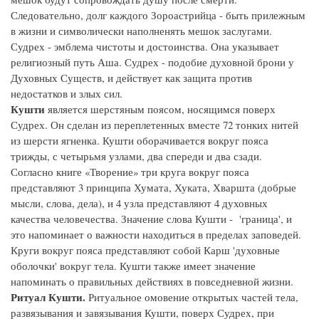
Следовательно, долг каждого Зороастрийца - быть прилежным
в жизни и символически наполненять мешок заслугами.
Судрех - эмблема чистоты и достоинства. Она указывает
религиозный путь Аша. Судрех - подобие духовной брони у
Духовных Существ, и действует как защита против
недостатков и злых сил.
Кушти
является шерстяным поясом, носящимся поверх
Судрех. Он сделан из переплетенных вместе 72 тонких нитей
из шерсти ягненка. Кушти оборачивается вокруг пояса
трижды, с четырьмя узлами, два спереди и два сзади.
Согласно книге «Творение» три круга вокруг пояса
представляют 3 принципа Хумата, Хуката, Хваршта (добрые
мысли, слова, дела), и 4 узла представляют 4 духовных
качества человечества. Значение слова Кушти - 'граница', и
это напоминает о важности находиться в пределах заповедей.
Круги вокруг пояса представляют собой Карш 'духовные
оболочки' вокруг тела. Кушти также имеет значение
напоминать о правильных действиях в повседневной жизни.
Ритуал Кушти.
Ритуальное омовение открытых частей тела,
развязывания и завязывания Кушти, поверх Судрех, при