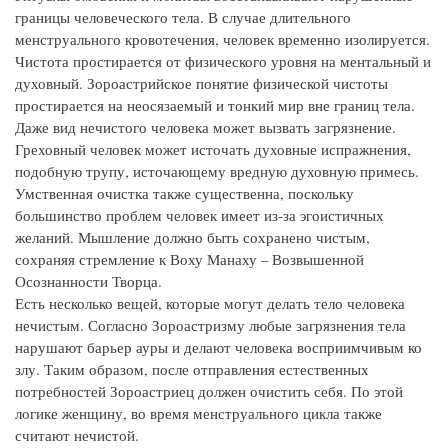
границы человеческого тела. В случае длительного
менструального кровотечения, человек временно изолируется.
Чистота простирается от физического уровня на ментальный и
духовный. Зороастрийское понятие физической чистоты
простирается на неосязаемый и тонкий мир вне границ тела.
Даже вид нечистого человека может вызвать загрязнение.
Греховный человек может источать духовные испражнения,
подобную трупу, источающему вредную духовную примесь.
Умственная очистка также существенна, поскольку
большинство проблем человек имеет из-за эгоистичных
желаний. Мышление должно быть сохранено чистым,
сохраняя стремление к Воху Манаху – Возвышенной
Осознанности Творца.
Есть несколько вещей, которые могут делать тело человека
нечистым. Согласно Зороастризму любые загрязнения тела
нарушают барьер ауры и делают человека восприимчивым ко
злу. Таким образом, после отправления естественных
потребностей Зороастриец должен очистить себя. По этой
логике женщину, во время менструального цикла также
считают нечистой.