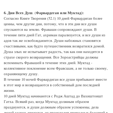
6. Дни Всех Душ
Фарвардеган или Муктад):
. (
Согласно Книге Творения (52.1) 10 дней Фарвардиган более
ценны, чем другие дни, потому, что в эти дни все души
спускаются на землю. Фраваши сопровождают души. В
течение пяти дней Гат, ахриман парализуется, и все души из
адов так же освобождаюится. Души набожных становятся
счастливыми, как будто путешественник возвратился домой.
Душа злых не испытывает радость, так как они находятся в
страхе скорого возвращения. Все Зороастрийцы должны
вспоминать Фравашей в течение этих дней. Муктад -
коллективное поклонение всем Фравсшам, а не только своему,
охраняющему душу.
В течение 10 ночей Фарвардиган все души прибывают вместе
в этот мир и возвращаются в собственный дом последней
жизни.
10 дней Муктад начинаются с Родж Аштад до Вахиштоишт
Гатха. Всякий раз, когда Муктад должным образом
празднуются, и души должным образом успокоены, дела
людей удачно движутся, не происходит природных бедствий в