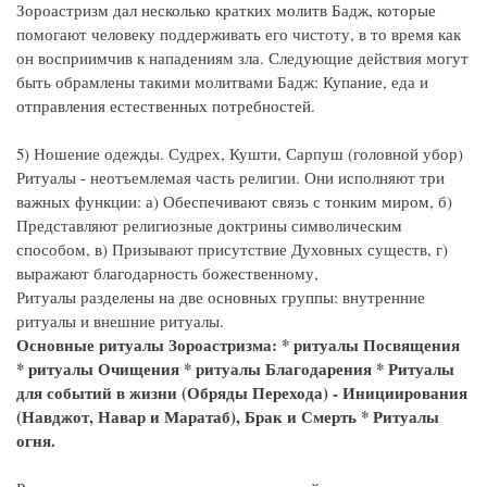
Зороастризм дал несколько кратких молитв Бадж, которые
помогают человеку поддерживать его чистоту, в то время как
он восприимчив к нападениям зла. Следующие действия могут
быть обрамлены такими молитвами Бадж: Купание, еда и
отправления естественных потребностей.
5) Ношение одежды. Судрех, Кушти, Сарпуш (головной убор)
Ритуалы - неотъемлемая часть религии. Они исполняют три
важных функции: а) Обеспечивают связь с тонким миром, б)
Представляют религиозные доктрины символическим
способом, в) Призывают присутствие Духовных существ, г)
выражают благодарность божественному,
Ритуалы разделены на две основных группы: внутренние
ритуалы и внешние ритуалы.
Основные ритуалы Зороастризма: * ритуалы Посвящения
* ритуалы Очищения * ритуалы Благодарения * Ритуалы
для событий в жизни (Обряды Перехода) - Инициирования
(Навджот, Навар и Маратаб), Брак и Смерть * Ритуалы
огня.