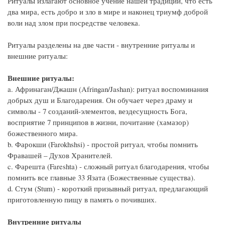
Ритуалы излагают основное учение нашей традиции, что есть
два мира, есть добро и зло в мире и наконец триумф доброй
воли над злом при посредстве человека.
Ритуалы разделены на две части - внутренние ритуалы и
внешние ритуалы:
Внешние ритуалы:
a. Афринаган/Джашн (Afringan/Jashan): ритуал воспоминания
добрых душ и Благодарения. Он обучает через драму и
символы - 7 созданий-элементов, вездесущность Бога,
восприятие 7 принципов в жизни, почитание (хамазор)
божественного мира.
b. Фарокши (Farokhshsi) - простой ритуал, чтобы помнить
Фравашей – Духов Хранителей.
c. Фарешта (Fareshta) - сложный ритуал благодарения, чтобы
помнить все главные 33 Язата (Божественные существа).
d. Стум (Stum) - короткий призывный ритуал, предлагающий
приготовленную пищу в память о почивших.
Внутренние ритуалы