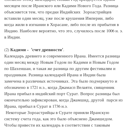
месяцем после Иранского или Кадими Нового Года. Разница
объясняется тем, что предки Индийских Зороастрийцев
вставили один месяц, уже после крушения Империи, либо
когда жили в изгнании в Хорасане, либо после их прибытия в
Индию. Наиболее вероятно, что это, случилось после 1006 н. э.
в Индии.
Кадими - 'счет древности'
(2)
.
Календарь древнего и современного Ирана. Имеется разница
один месяц между Новым Годом по Кадими и Новым Годом
по Шахеншаи, и такая же разница по другим фестивалям и
праздникам. Разница календарей Ирана и Индии была
замечена в различных источниках. Эта было подчеркнуто и
обозначено в 1721 н.э., когда Джамасп Велаяти, священник
Ирана прибыл в индийский порт Сурат. Вопрос разницы был
окончательно зафиксирован, когда Джамшид, другой парси из
Ирана, прибыл в Сурат в 1736 н.э.
Некоторые Зороастрийцы в Сурате приняли Иранскую
систему счета года, как это было объяснено Джамшедом.
Чтобы привести их календарь в соответствии с таковым