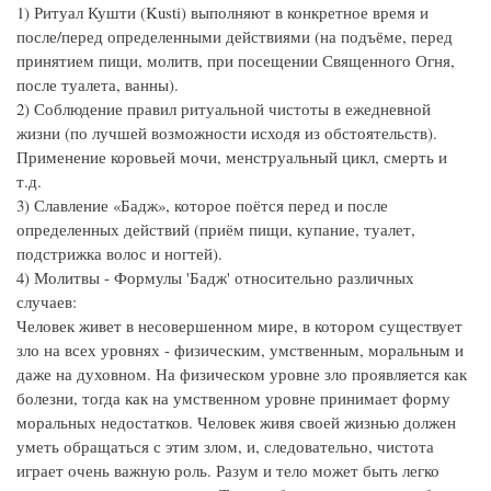
1) Ритуал Кушти (Kusti) выполняют в конкретное время и
после/перед определенными действиями (на подъёме, перед
принятием пищи, молитв, при посещении Священного Огня,
после туалета, ванны).
2) Соблюдение правил ритуальной чистоты в ежедневной
жизни (по лучшей возможности исходя из обстоятельств).
Применение коровьей мочи, менструальный цикл, смерть и
т.д.
3) Славление «Бадж», которое поётся перед и после
определенных действий (приём пищи, купание, туалет,
подстрижка волос и ногтей).
4) Молитвы - Формулы 'Бадж' относительно различных
случаев:
Человек живет в несовершенном мире, в котором существует
зло на всех уровнях - физическим, умственным, моральным и
даже на духовном. На физическом уровне зло проявляется как
болезни, тогда как на умственном уровне принимает форму
моральных недостатков. Человек живя своей жизнью должен
уметь обращаться с этим злом, и, следовательно, чистота
играет очень важную роль. Разум и тело может быть легко