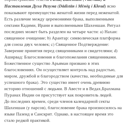
Наставления Духа Разума (Dādistān i Mēnōg i Khrad)
ясно
показывают преимущества женатой жизни перед неженатой.
Есть различие между церемониями брака, выполненными
сектами Кадими, Ирани и выполненными Шахеншаи. Ритуал
последних может быть разделен на четыре части: a) Нахан:
священное очищение; b) Арантар: символическая платформа
для союза двух человек; c) Священное Подтверждение:
Заверение принятия перед священниками и свидетелями; d)
Аширвад: Благословения и благопожелания священниками.
Божественное существо Арьяман призвано в этих
благословениях. Он осуществляет контроль над радостью,
миром, дружбой и благородством (качества, необходимые для
успешного брака). Это существо имеет очень древнюю
историю отношений с людьми. В Авесте и в Ведах,Брахмана
Пуранах Индии он присутствует как покровитель людей.
До последних времен, среди членов календарной секты
Шахеншаи (у парсов), благословение брака произносилось на
языке Пазенд и Санскрит. Однако, в настоящее время это
стало редкой практикой.