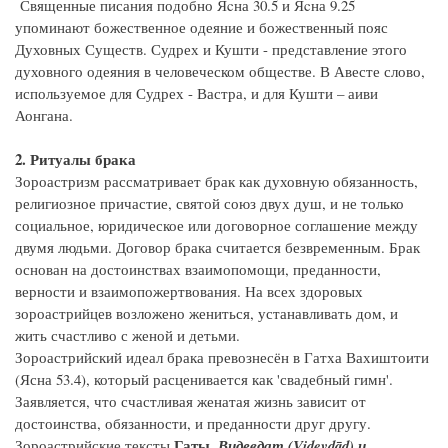
Священные писания подобно Яcна 30.5 и Яcна 9.25
упоминают божественное одеяние и божественный пояс
Духовных Существ. Судрех и Кушти - представление этого
духовного одеяния в человеческом обществе. В Авесте слово,
используемое для Судрех - Вастра, и для Кушти – аиви
Аонгана.
2. Ритуалы брака
Зороастризм рассматривает брак как духовную обязанность,
религиозное причастие, святой союз двух душ, и не только
социальное, юридическое или договорное соглашение между
двумя людьми. Договор брака считается безвременным. Брак
основан на достоинствах взаимопомощи, преданности,
верности и взаимопожертвования. На всех здоровых
зороастрийцев возложено жениться, устанавливать дом, и
жить счастливо с женой и детьми.
Зороастрийский идеал брака превознесён в Гатха Вахиштоити
(Ясна 53.4), который расценивается как 'свадебный гимн'.
Заявляется, что счастливая женатая жизнь зависит от
достоинства, обязанности, и преданности друг другу.
Гаты,
Зороастрийские тексты
Видевдат (Videvdād) и