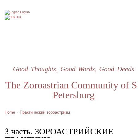
Skip
to
English
main
Rus
content
Good Thoughts, Good Words, Good Deeds
The Zoroastrian Community of St
Petersburg
Home
Практический зороастризм
Breadcrumb
3 часть. ЗОРОАСТРИЙСКИЕ