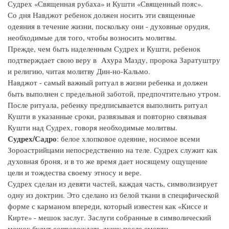
Судрех «Священная рубаха» и Кушти «Священный пояс».
Со дня Навджот ребенок должен носить эти священные
одеяния в течение жизни, поскольку они - духовные орудия,
необходимые для того, чтобы возносить молитвы.
Прежде, чем быть наделенным Судрех и Кушти, ребенок
подтверждает свою веру в Ахура Мазду, пророка Заратуштру
и религию, читая молитву Дин-но-Кальмо.
Навджот - самый важный ритуал в жизни ребенка и должен
быть выполнен с предельной заботой, предпочтительно утром.
После ритуала, ребенку предписывается выполнить ритуал
Кушти в указанные сроки, развязывая и повторно связывая
Кушти над Судрех, говоря необходимые молитвы.
Судрех/Садро
: белое хлопковое одеяние, носимое всеми
Зороастрийцами непосредственно на теле. Судрех служит как
духовная броня, и в то же время дает носящему ощущение
цели и тождества своему этносу и вере.
Судрех сделан из девяти частей, каждая часть, символизирует
одну из доктрин. Это сделано из белой ткани в специфической
форме с карманом впереди, который известен как «Киссе и
Кирте» - мешок заслуг. Заслуги собранные в символический
мешок будут сопровождать душу после смерти.