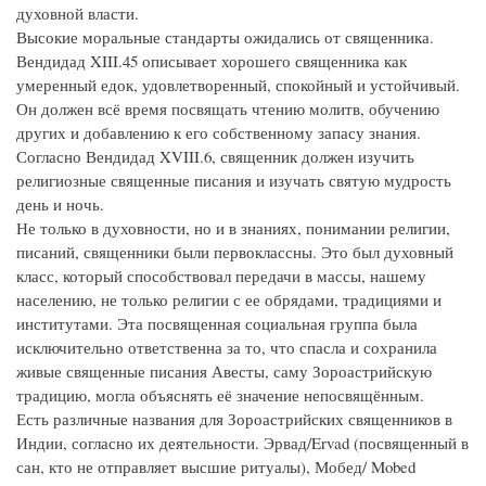
духовной власти.
Высокие моральные стандарты ожидались от священника.
Вендидад XIII.45 описывает хорошего священника как
умеренный едок, удовлетворенный, спокойный и устойчивый.
Он должен всё время посвящать чтению молитв, обучению
других и добавлению к его собственному запасу знания.
Согласно Вендидад XVIII.6, священник должен изучить
религиозные священные писания и изучать святую мудрость
день и ночь.
Не только в духовности, но и в знаниях, понимании религии,
писаний, священники были первоклассны. Это был духовный
класс, который способствовал передачи в массы, нашему
населению, не только религии с ее обрядами, традициями и
институтами. Эта посвященная социальная группа была
исключительно ответственна за то, что спасла и сохранила
живые священные писания Авесты, саму Зороастрийскую
традицию, могла объяснять её значение непосвящённым.
Есть различные названия для Зороастрийских священников в
Индии, согласно их деятельности. Эрвад/Ervad (посвященный в
сан, кто не отправляет высшие ритуалы), Мобед/ Mobed