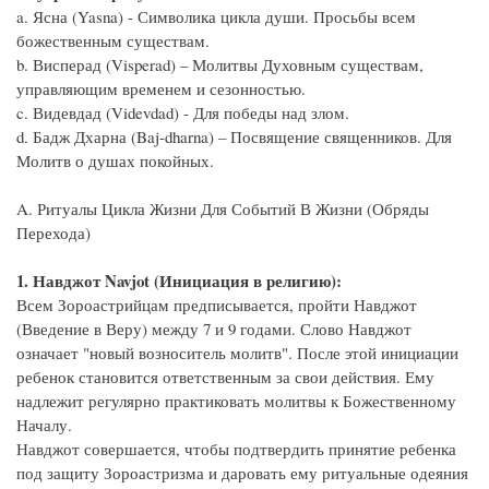
a. Ясна (Yasna) - Символика цикла души. Просьбы всем
божественным существам.
b. Висперад (Visperad) – Молитвы Духовным существам,
управляющим временем и сезонностью.
c. Видевдад (Videvdad) - Для победы над злом.
d. Бадж Дхарна (Baj-dharna) – Посвящение священников. Для
Молитв о душах покойных.
A. Ритуалы Цикла Жизни Для Событий В Жизни (Обряды
Перехода)
1. Навджот Navjot (Инициация в религию):
Всем Зороастрийцам предписывается, пройти Навджот
(Введение в Веру) между 7 и 9 годами. Слово Навджот
означает "новый возноситель молитв". После этой инициации
ребенок становится ответственным за свои действия. Ему
надлежит регулярно практиковать молитвы к Божественному
Началу.
Навджот совершается, чтобы подтвердить принятие ребенка
под защиту Зороастризма и даровать ему ритуальные одеяния