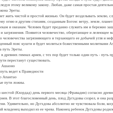
следуя этому великому закону. Любая, даже самая простая деятельн
акона Эреты.
нет жить чистой и простой жизнью. Он будет возделывать землю, с
му огню и другим стихиям, созданным Богом: ветру, земле, планет
екам и океанам. Человек будет преданно служить им и бережно за
 и загрязнения. Появится человечество, оберегающее и лелеющее 
о человечества загрязняющего и терзающего ее добычей угля и неф
щенный пояс кушти и будет молиться божественными молитвами Ах
а путь Эреты.
 в древних гимнах ариев, с тех пор будет только один путь - путь п
пути перестанут существовать.
о Ашаоно
 путь ведет к Праведности
о Апантао
ые пути ложны.
и шестой (Кхордад) день первого месяца (Фравадин) согласно древ
риев. В этот благословенный день, плод Дугхдовы созрел, и она ра
ени. Удивительно, но Дугхдова абсолютно не чувствовала боли, ког
й младенец выходил из ее чрева. Наконец ребенок Дугхдовы родил