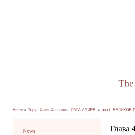
The 
Home
Порус Хоми Хавевала. САГА АРИЕВ.
том I. ВЕЛИКОЕ
Breadcrumb
Глава 
menu
News
english