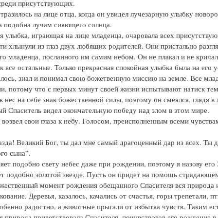
среди присутствующих.
тразилось на лице отца, когда он увидел лучезарную улыбку новор
а подобна лучам сияющего солнца.
я улыбка, играющая на лице младенца, очаровала всех присутству
ти хлынули из глаз двух любящих родителей. Они пристально разгл
го младенца, посланного им самим небом. Он не плакал и не кричал
 все остальные. Только прекрасная спокойная улыбка была на его у
алось, знал и понимал свою божетвенную миссию на земле. Все мла
и, потому что с первых минут своей жизни испытывают натиск тем
 нес на себе знак божественной силы, поэтому он смеялся, глядя в 
й Спаситель видел окончательную победу над злом в этом мире.
возвел свои глаза к небу. Голосом, преисполненным всеми чувства
зда! Великий Бог, ты дал мне самый драгоценный дар из всех. Ты 
го сына”.
яет подобно свету небес даже при рождении, поэтому я назову его 
яет подобно золотой звезде. Пусть он придет на помощь страдающе
ожественный момент рождения обещанного Спасителя вся природа 
кование. Деревья, казалось, качались от счастья, горы трепетали, п
обенно радостно, а животные прыгали от избытка чувств. Таким е
я природа приветствовала Спасителя, почувствовав его рождение в