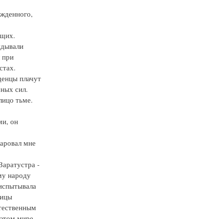
ожденного,
ющих.
ядывали
 при
стах.
денцы плачут
ных сил.
лицо тьме.
ми, он
даровал мне
Заратустра -
му народу
испытывала
тицы
стественным
 этом мире.