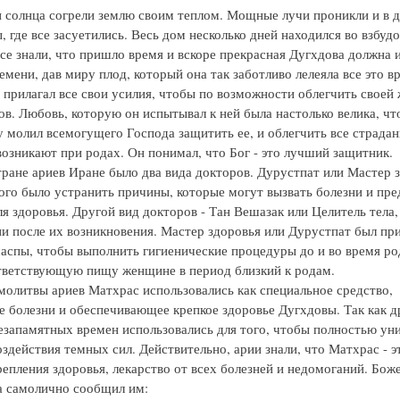
 солнца согрели землю своим теплом. Мощные лучи проникли и в 
 где все засуетились. Весь дом несколько дней находился во взбу
все знали, что пришло время и вскоре прекрасная Дугхдова должна 
емени, дав миру плод, который она так заботливо лелеяла все это в
прилагал все свои усилия, чтобы по возможности облегчить своей 
ов. Любовь, которую он испытывал к ней была настолько велика, чт
 молил всемогущего Господа защитить ее, и облегчить все страдан
озникают при родах. Он понимал, что Бог - это лучший защитник.
тране ариев Иране было два вида докторов. Дурустпат или Мастер з
ого было устранить причины, которые могут вызвать болезни и пре
ля здоровья. Другой вид докторов - Тан Вешазак или Целитель тела
ни после их возникновения. Мастер здоровья или Дурустпат был пр
спы, чтобы выполнить гигиенические процедуры до и во время род
тветствующую пищу женщине в период близкий к родам.
олитвы ариев Матхрас использовались как специальное средство,
 болезни и обеспечивающее крепкое здоровье Дугхдовы. Так как д
езапамятных времен использовались для того, чтобы полностью ун
оздействия темных сил. Действительно, арии знали, что Матхрас - 
репления здоровья, лекарство от всех болезней и недомоганий. Бож
 самолично сообщил им: