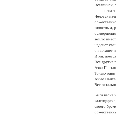
Вселенной, 
исполнена з
Человек нач
божественно
животным, р
осквернения
землю вмест
наденет свя
он встанет н
И как поется
Все другие 
Аэво Панта
Только один
Анью Панта
Все остальн
Была весна 
календарю а
своего брем
божественны