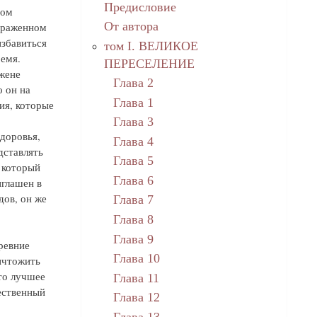
Предисловие
дом
От автора
дораженном
избавиться
том I. ВЕЛИКОЕ
ремя.
ПЕРЕСЕЛЕНИЕ
жене
Глава 2
о он на
Глава 1
ия, которые
Глава 3
доровья,
Глава 4
дставлять
Глава 5
, который
Глава 6
иглашен в
ов, он же
Глава 7
Глава 8
Глава 9
ревние
Глава 10
ичтожить
это лучшее
Глава 11
ественный
Глава 12
Глава 13