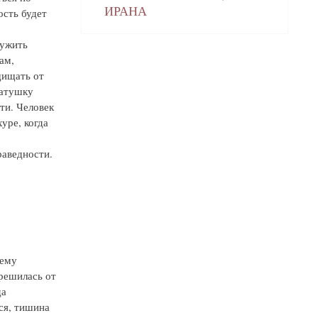
ИРАНА
ость будет
лужить
ам,
щищать от
матушку
ти. Человек
уре, когда
раведности.
нему
зрешилась от
да
ся, тишина