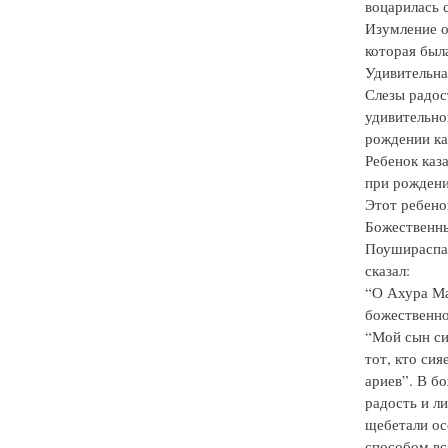
воцарилась 
Изумление о
которая был
Удивительна
Слезы радос
удивительно
рождении как
Ребенок каз
при рождени
Этот ребенок
Божественны
Поушираспа 
сказал:
“О Ахура Ма
божественно
“Мой сын си
тот, кто си
ариев”. В б
радость и ли
щебетали ос
способом вс