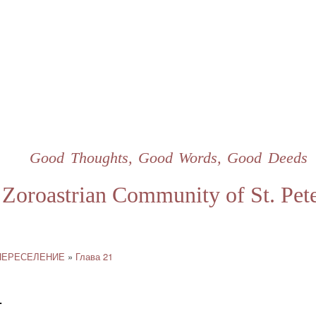
Skip
to
main
content
Good Thoughts, Good Words, Good Deeds
Zoroastrian Community of St. Pet
 ПЕРЕСЕЛЕНИЕ
Глава 21
4