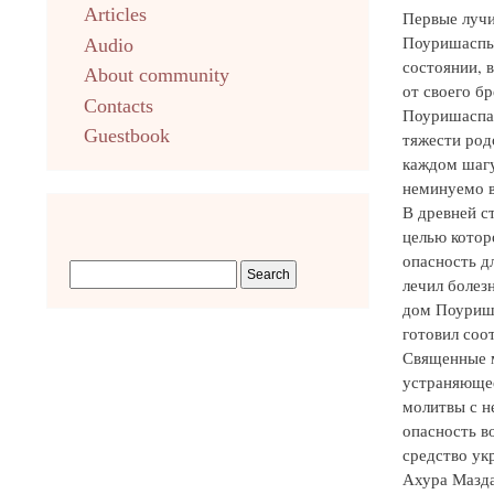
Articles
Первые лучи
Поуришаспы,
Audio
состоянии, 
About community
от своего бр
Contacts
Поуришаспа 
Guestbook
тяжести род
каждом шагу
неминуемо в
В древней с
целью котор
опасность д
лечил болез
дом Поуриша
готовил соо
Священные м
устраняющее
молитвы с н
опасность в
средство ук
Ахура Мазда