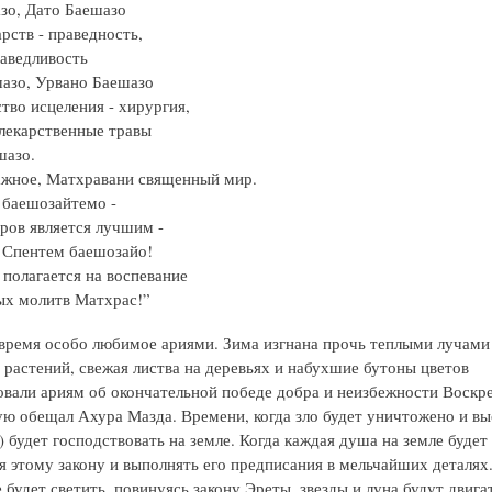
зо, Дато Баешазо
рств - праведность,
раведливость
азо, Урвано Баешазо
тво исцеления - хирургия,
 лекарственные травы
шазо.
ажное, Матхравани священный мир.
баешозайтемо -
оров является лучшим -
 Спентем баешозайо!
 полагается на воспевание
х молитв Матхрас!”
 время особо любимое ариями. Зима изгнана прочь теплыми лучами
 растений, свежая листва на деревьях и набухшие бутоны цветов
овали ариям об окончательной победе добра и неизбежности Воскр
ую обещал Ахура Мазда. Времени, когда зло будет уничтожено и в
 будет господствовать на земле. Когда каждая душа на земле будет
я этому закону и выполнять его предписания в мельчайших деталях
 будет светить, повинуясь закону Эреты, звезды и луна будут двига