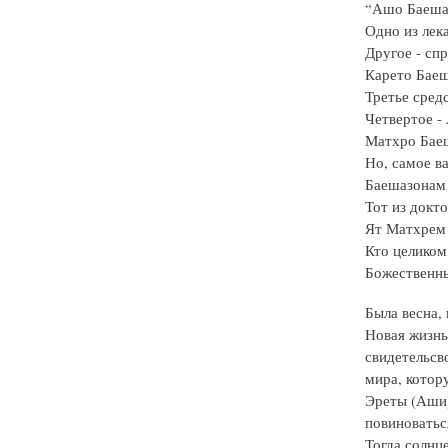
“Ашо Баеша
Одно из лека
Другое - сп
Карето Баеш
Третье средс
Четвертое -
Матхро Бае
Но, самое в
Баешазонам 
Тот из докт
Ят Матхрем
Кто целиком
Божественны
Была весна,
Новая жизнь
свидетельсв
мира, котор
Эреты (Аши)
повиноватьс
Тогда солнце