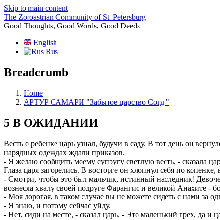
Skip to main content
The Zoroastrian Community of St. Petersburg
Good Thoughts, Good Words, Good Deeds
English
Rus
Breadcrumb
Home
АРТУР САМАРИ "Забытое царство Согд."
5 В ОЖИДАНИИ
Весть о ребенке царь узнал, будучи в саду. В тот день он верну
нарядных одеждах ждали приказов.
- Я желаю сообщить моему супругу светлую весть, - сказала цар
Глаза царя загорелись. В восторге он хлопнул себя по копенке,
- Смотри, чтобы это был мальчик, истинный наследник! Девочек
вознесла хвалу своей подруге Фарангис и великой Анахите - б
- Моя дорогая, в таком случае вы не можете сидеть с нами за о
- Я знаю, и потому сейчас уйду.
- Нет, сиди на месте, - сказал царь. - Это маленький грех, да и 