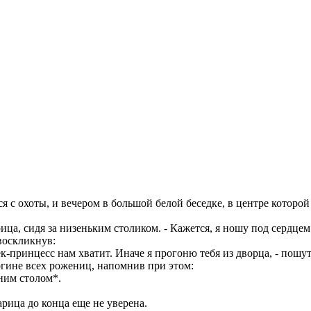
лся с охоты, и вечером в большой белой беседке, в центре которой
ица, сидя за низеньким столиком. - Кажется, я ношу под сердцем
 воскликнув:
-принцесс нам хватит. Иначе я прогоню тебя из дворца, - пошут
огине всех рожениц, напомнив при этом:
дним столом*.
царица до конца еще не уверена.