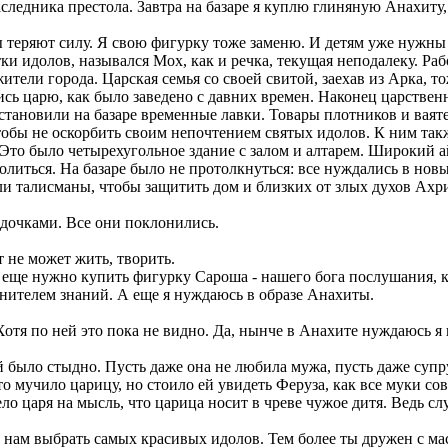
следника престола. Завтра на базаре я куплю глиняную Анахиту, 
ы теряют силу. Я свою фигурку тоже заменю. И детям уже нужны
тки идолов, назывался Мох, как и речка, текущая неподалеку. Ра
ители города. Царская семья со своей свитой, заехав из Арка, т
сь царю, как было заведено с давних времен. Наконец царственн
установили на базаре временные лавки. Товары плотников и ваят
 чтобы не оскорбить своим непочтением святых идолов. К ним та
Это было четырехугольное здание с залом и алтарем. Широкий 
олиться. На базаре было не протолкнуться: все нуждались в но
тали талисманы, чтобы защитить дом и близких от злых духов Ах
 дочками. Все они поклонились.
т не может жить, творить.
бе еще нужно купить фигурку Сароша - нашего бога послушания,
ранителем знаний. А еще я нуждаюсь в образе Анахиты.
отя по ней это пока не видно. Да, нынче в Анахите нуждаюсь я и
ей было стыдно. Пусть даже она не любила мужа, пусть даже супр
о мучило царицу, но стоило ей увидеть Феруза, как все муки со
ло царя на мысль, что царица носит в чреве чужое дитя. Ведь с
шь нам выбрать самых красивых идолов. Тем более ты дружен с м