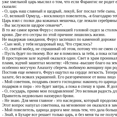
уже хмельной царь мыслил о том, что если Фарангис не родит 
сказали:
- О, царь наш славный и щедрый, ликуй, Бог послал тебе сына,
- О, великий Ормузд, - воскликнул повелитель, -я благодарю теб
Царь взял с полки два кожаных мешочка, где лежали серебряны
- Вы заслужили щедрое севанчи*.
В то же самое время Феруз с поникшей головой сидел за столо
крови. Две его сестры по этой причине лишились жизни.
Не выдержав ожидания, Феруз заспешил по каменной дорожке к
- Сын мой, у тебя нездоровый вид. Что стряслось?
- О, святой мобед, не спрашивай об этом, потому что не смею с
- Пусть будет по-твоему. Все же я помолюсь за тебя, а пока оста
В просторном зале зодчий оказался один. Свет в храм проникал
пламя, зодчий зашептал молитву: «Истина -высшее благо на зем
особенно могучую Анахиту сберечь любимую женщину при родах
Постояв еще немного, Феруз ощутил на сердце легкость. Тепер
халате, без всяких украшений. Его разгоряченное от вина лицо
- Мой советник, поздравь своего господина: наконец-то цариц
подарков и пира - это будет завтра, а пока я спешу в храм. Я 
- О, государь, прими мои поздравления! Это великая радость дл
Правитель недовольно нахмурил брови.
- Не знаю. Для меня главное - это наследник, который продолж
Этот вопрос напугал советника, на мгновение он оказался в зам
- Мой повелитель, царица дорога мне лишь тем, что дала больш
- Знай, в Бухаре все решает только царь, и без меня ты не полу