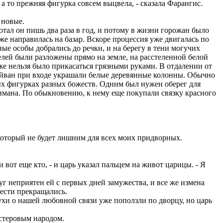
а то прежняя фигурка совсем выцвела, - сказала Фарангис.
 новые.
ботал он пишь два раза в год, и потому в жизни горожан было
оже направилась на базар. Вскоре процессия уже двигалась по
ые особы добрались до речки, и на берегу в тени могучих
елей были разложены прямо на земле, на расстеленной белой
кже нельзя было прикасаться грязными руками. В отдалении от
айван при входе украшали белые деревянные колонны. Обычно
вых фигурках разных божеств. Одним был нужен оберег для
римана. По обыкновению, к нему еще покупали связку красного
 который не будет лишним для всех моих придворных.
 вот еще кто, - и царь указал пальцем на живот царицы. - Я
уг неприятен ей с первых дней замужества, и все же измена
вести прекращались.
лухи о нашей любовной связи уже поползли по дворцу, но царь
астеровым народом.