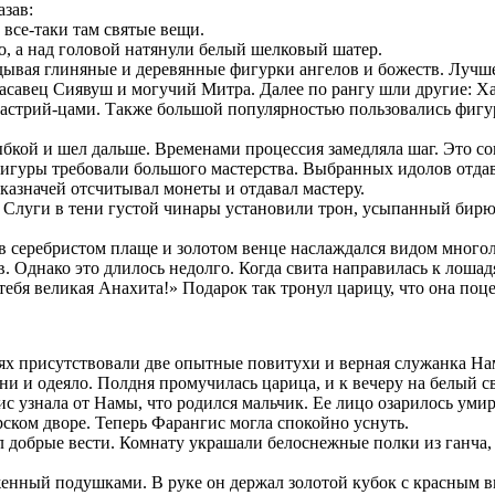
зав:
 все-таки там святые вещи.
ло, а над головой натянули белый шелковый шатер.
ядывая глиняные и деревянные фигурки ангелов и божеств. Лучш
асавец Сиявуш и могучий Митра. Далее по рангу шли другие: Ха
роастрий-цами. Также большой популярностью пользовались фиг
лыбкой и шел дальше. Временами процессия замедляла шаг. Это со
 фигуры требовали большого мастерства. Выбранных идолов отда
 казначей отсчитывал монеты и отдавал мастеру.
. Слуги в тени густой чинары установили трон, усыпанный бирю
 в серебристом плаще и золотом венце наслаждался видом много
в. Однако это длилось недолго. Когда свита направилась к лошад
тебя великая Анахита!» Подарок так тронул царицу, что она поц
ях присутствовали две опытные повитухи и верная служанка Нам
ни и одеяло. Полдня промучилась царица, и к вечеру на белый с
с узнала от Намы, что родился мальчик. Ее лицо озарилось умир
рском дворе. Теперь Фарангис могла спокойно уснуть.
 добрые вести. Комнату украшали белоснежные полки из ганча, в
оженный подушками. В руке он держал золотой кубок с красным 