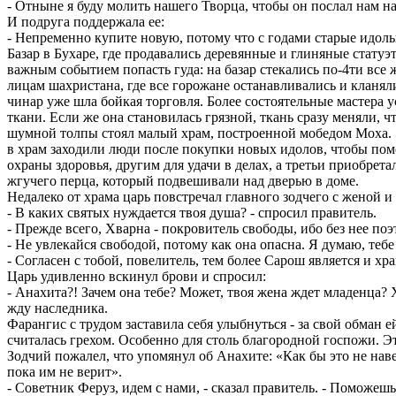
- Отныне я буду молить нашего Творца, чтобы он послал нам на
И подруга поддержала ее:
- Непременно купите новую, потому что с годами старые идол
Базар в Бухаре, где продавались деревянные и глиняные статуэ
важным событием попасть гуда: на базар стекались по-4ти все ж
лицам шахристана, где все горожане останавливались и кланяли
чинар уже шла бойкая торговля. Более состоятельные мастера 
ткани. Если же она становилась грязной, ткань сразу меняли,
шумной толпы стоял малый храм, построенной мобедом Моха. 
в храм заходили люди после покупки новых идолов, чтобы пом
охраны здоровья, другим для удачи в делах, а третьи приобре
жгучего перца, который подвешивали над дверью в доме.
Недалеко от храма царь повстречал главного зодчего с женой и
- В каких святых нуждается твоя душа? - спросил правитель.
- Прежде всего, Хварна - покровитель свободы, ибо без нее поэ
- Не увлекайся свободой, потому как она опасна. Я думаю, те
- Согласен с тобой, повелитель, тем более Сарош является и х
Царь удивленно вскинул брови и спросил:
- Анахита?! Зачем она тебе? Может, твоя жена ждет младенца? Х
жду наследника.
Фарангис с трудом заставила себя улыбнуться - за свой обман 
считалась грехом. Особенно для столь благородной госпожи. Эт
Зодчий пожалел, что упомянул об Анахите: «Как бы это не наве
пока им не верит».
- Советник Феруз, идем с нами, - сказал правитель. - Поможе