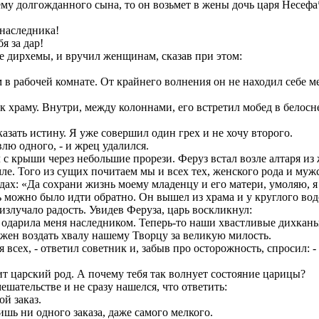
ему долгожданного сына, то он возьмет в жены дочь царя Несефа
 наследника!
я за дар!
е дирхемы, и вручил женщинам, сказав при этом:
м в рабочей комнате. От крайнего волнения он не находил себе 
 храму. Внутри, между колоннами, его встретил мобед в белосн
казать истину. Я уже совершил один грех и не хочу второго.
влю одного, - и жрец удалился.
 с крыши через небольшие прорези. Феруз встал возле алтаря из 
ле. Того из сущих почитаем мы и всех тех, женского рода и муж
: «Да сохрани жизнь моему младенцу и его матери, умоляю, я 
ь можно было идти обратно. Он вышел из храма и у круглого вод
 излучало радость. Увидев Феруза, царь воскликнул:
а одарила меня наследником. Теперь-то наши хвастливые дихканы
должен воздать хвалу нашему Творцу за великую милость.
я всех, - ответил советник и, забыв про осторожность, спросил: 
ит царский род. А почему тебя так волнует состояние царицы?
ешательстве и не сразу нашелся, что ответить:
ой заказ.
чишь ни одного заказа, даже самого мелкого.