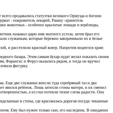
е всего продавались статуэтки великого Ормузда и богини
урват - покровитель лекарей, Рашну -хранитель
урки животных - особенно крылатые лошади и верблюды,
ветник называл царю имя знатного устоза, затем брал его
вали служанкам, которые бережно заворачивали их в белые
зой, и расстелили красный ковер. Напротив виднелся храм:
людного базара. Этим самым бухар-худат желал показать своим
ям, Фарангис и Феруз оказались рядом, и тогда он вручил
еловала фигурку.
а. Еще две служанки внесли туда серебряный таз и два
вет явился ребенок. Лишь затихли стоны матери, и их сменил
отворенностью, а из глаз потекли тихие слезы радости. Она
деланные в стены, где красовалась дорогая посуда: чеканные
вином. Ему был нужен только сын, его наследник. В ожидании