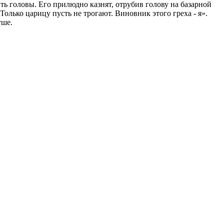
ить головы. Его прилюдно казнят, отрубив голову на базарной
 Только царицу пусть не трогают. Виновник этого греха - я».
уше.