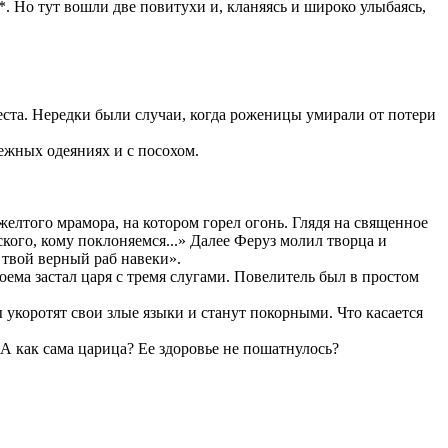
*. Но тут вошли две повитухи и, кланяясь и широко улыбаясь,
места. Нередки были случаи, когда роженицы умирали от потери
ежных одеяниях и с посохом.
желтого мрамора, на котором горел огонь. Глядя на священное
ского, кому поклоняемся...» Далее Феруз молил творца и
твой верный раб навеки».
оема застал царя с тремя слугами. Повелитель был в простом
 укоротят свои злые языки и станут покорными. Что касается
- А как сама царица? Ее здоровье не пошатнулось?