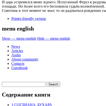
И царь устремился мимо зодчего. Испуганный Феруз в раздумьях
площади. Но более всего его беспокоила судьба возлюбленной. «
Советник в этот момент не знал: то ли радоваться рождению сы
Printer-friendly version
menu english
Show — menu english
Hide — menu english
News
Articles
Audio
About community
Contacts
Guestbook
Содержание книги
1 СОГДИАНА, БУХАРА