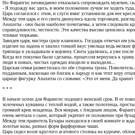
Но Фарангис неожиданно отказалась сопровождать мужчин, ска
- Я подожду вас здесь, в моем положении лучше не ходить туда,
Царь согласился с этим, и слуги вмиг установили для нее крес
Между тем царь и его свита двинулись вдоль торговцев, разгл
Анахиты - они были наиболее почитаемы, а затем следовали кр
справедливости, честности. Эти качества высоко ценились зо
чтимые тюрками.
Завидев царя, мастера сразу кланялись. Государь отвечал им у
изделие на ладонь и хвалил тонкий вкус умельца ведь мелкие
тряпицы и укладывали в корзину. Свита удалялась, а уже после
Когда все покупки были сделаны, процессия вернулась к храму
люди в новых, чистых одеждах входили и выходили...
Царская семья разместилась по обе стороны трона. Повелитель
подданным, насколько он близок к народу и как чтит веру отцо
царице фигурку Анахиты со словами: «Это от меня. Да хранит 
* * *
В начале осени для Фарангис подошел женский срок. В ее поко
золоченых кувшина с теплой водой, а также полотенца, просты
громкий крик младенца. Вся мокрая, с бледным лицом, Фаранги
очень мечтала о сыне, который укрепит ее положение при буха
Между тем правитель Бухары находился в своей комнате и ждал
золотые вазы, разных форм фарфоровые чаши.
Царь сидел возле круглого агатового столика на курпаче, обл