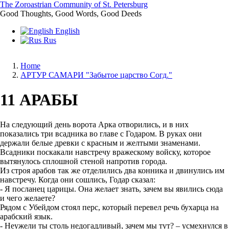
Skip
The Zoroastrian Community of St. Petersburg
to
Good Thoughts, Good Words, Good Deeds
main
English
content
Rus
Home
АРТУР САМАРИ "Забытое царство Согд."
Breadcrumb
11 АРАБЫ
На следующий день ворота Арка отворились, и в них
показались три всадника во главе с Годаром. В руках они
держали белые древки с красным и желтыми знаменами.
Всадники поскакали навстречу вражескому войску, которое
вытянулось сплошной стеной напротив города.
Из строя арабов так же отделились два конника и двинулись им
навстречу. Когда они сошлись, Годар сказал:
- Я посланец царицы. Она желает знать, зачем вы явились сюда
и чего желаете?
Рядом с Убейдом стоял перс, который перевел речь бухарца на
арабский язык.
- Неужели ты столь недогадливый, зачем мы тут? – усмехнулся в