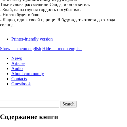
Такие слова рассмешили Саида, и он ответил:
- Знай, ваша глупая гордость погубит вас.
- Но это будет в бою.
- Ладно, иди к своей царице. Я буду ждать ответа до захода
солнца.
Printer-friendly version
Show — menu english
Hide — menu english
menu
News
english
Articles
Audio
About community
Contacts
Guestbook
Содержание книги