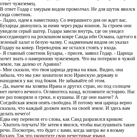
ответ чужеземец.
В ответ Годар с хмурым видом промолчал. Не для шуток явился
сюда советник.
- Ладно, идем к наместнику. Со вчерашнего дня он ждет вас.
Бухарцы двинулись за ними через ряды воинов. За строем они
увидели серый шатер. Годара завели внутрь, где он увидел
восседающего на роскошном ковре Саида ибн Османа, одетого в
зеленый халат и белую чалму. С надменным видом он указал
Годару на ковер. Переводчик же остался стоять у входа.
- Я главный советник Бухары, - присев, заявил Годар. - Царица
хочет знать о намерениях чужеземцев. Что вы потеряли в чужой
земле, так далеко от Аравии?
- Мне сказали, что твоя царица дерзка на язык. Видно, она
забыла, что мы уже захватили всю Иранскую державу и
находимся у вас под боком. Не забывайте об этом.
- Да, нынче вы хозяева Ирана и других стран, но под солнцем
нет ничего вечного. Оглянитесь назад, вспомните историю. Нас
не раз покоряли и греки, и кушаны. И где они нынче? А
Согдийская земля опять свободна. И потому моя царица верно
сказала, что каждый должен жить на своей земле. И здесь вам
делать нечего!
Едва ему перевели его слова, как Саид разразился криком:
- Хватить поучать! Не затем я явился, чтобы выслушивать такие
речи. Посмотрю, что будет с вами, когда завтра же я возьму
Бухару. Так что укоротите свои нечестивые языки.