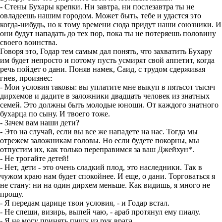
- Стены Бухары крепки. Ни завтра, ни послезавтра ты не
овладеешь нашим городом. Может быть, тебе и удастся это
когда-нибудь, но к тому времени сюда придут наши союзники. И
они будут нападать до тех пор, пока ты не потеряешь половину
своего воинства.
Говоря это, Годар тем самым дал понять, что захватить Бухару
им будет непросто и потому пусть усмирят свой аппетит, когда
речь пойдет о дани. Поняв намек, Саид, с трудом сдерживая
гнев, произнес:
- Мои условия таковы: вы уплатите мне выкуп в пятьсот тысяч
дирхемов и дадите в заложники двадцать человек из знатных
семей. Это должны быть молодые юноши. От каждого знатного
бухарца по сыну. И твоего тоже.
- Зачем вам наши дети?
- Это на случай, если вы все же нападете на нас. Тогда мы
отрежем заложникам головы. Но если будете покорны, мы
отпустим их, как только переправимся за ваш Джейхун*.
- Не трогайте детей!
- Нет, дети - это очень сладкий плод, это наследники. Так в
чужом краю нам будет спокойнее. И еще, о дани. Торговаться я
не стану: ни на один дирхем меньше. Как видишь, я много не
прошу.
- Я передам царице твои условия, - и Годар встал.
- Не спеши, визирь, выпей чаю, - араб протянул ему пиалу.
- Я не могу принять пищу из рук врага.