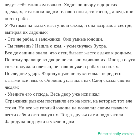
ведут себя слишком вольно. Ходят по двору в дорогих
одеждах, с важным видом, словно они дети господ, а ведь они
почти рабы.
У Фатимы на глазах выступили слезы, и она возразила сестре,
вытирая их ладонью:
- Это не рабы, а заложники. Они умные юноши.
- Ты плачешь? Нашла о ком, - усмехнулась Зухра.
Все домашние знали, что отец бывает жесток даже к родным.
Поэтому зрелище во дворе не сильно удивило их. Иногда слуги
тоже получали плетью, не говоря уже о рабах на полях.
Последние удары Фаридун уже не чувствовал, перед его
глазами все плыло. Он лишь услышал, как Саид сказал своим
людям:
- Уведите его отсюда. Весь двор уже испачкал.
Стражники рывком поставили его на ноги, на которых тот еле
стоял. Но все же гордый юноша не позволил своим палачам
вести себя и оттолкнул их. Тогда друзья сами подхватили
Фаридуна под руки и увели в дом.
Printer-friendly version