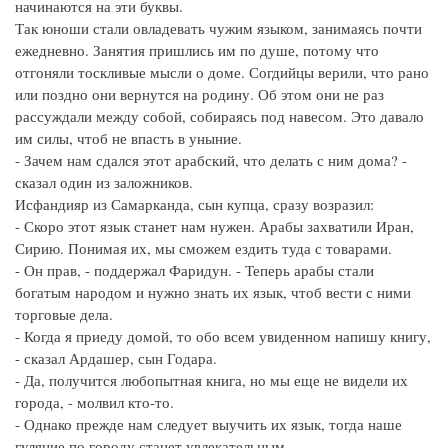
начинаются на эти буквы.
Так юноши стали овладевать чужим языком, занимаясь почти
ежедневно. Занятия пришлись им по душе, потому что
отгоняли тоскливые мысли о доме. Согдийцы верили, что рано
или поздно они вернутся на родину. Об этом они не раз
рассуждали между собой, собираясь под навесом. Это давало
им силы, чтоб не впасть в уныние.
- Зачем нам сдался этот арабский, что делать с ним дома? -
сказал один из заложников.
Исфандияр из Самарканда, сын купца, сразу возразил:
- Скоро этот язык станет нам нужен. Арабы захватили Иран,
Сирию. Понимая их, мы сможем ездить туда с товарами.
- Он прав, - поддержал Фаридун. - Теперь арабы стали
богатым народом и нужно знать их язык, чтоб вести с ними
торговые дела.
- Когда я приеду домой, то обо всем увиденном напишу книгу,
- сказал Ардашер, сын Годара.
- Да, получится любопытная книга, но мы еще не видели их
города, - молвил кто-то.
- Однако прежде нам следует выучить их язык, тогда наше
гуляние по городу станет увлекательным.