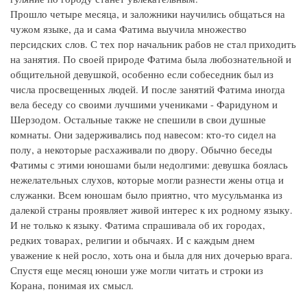
Прошло четыре месяца, и заложники научились общаться на
чужом языке, да и сама Фатима выучила множество
персидских слов. С тех пор начальник рабов не стал приходить
на занятия. По своей природе Фатима была любознательной и
общительной девушкой, особенно если собеседник был из
числа просвещенных людей. И после занятий Фатима иногда
вела беседу со своими лучшими учениками - Фаридуном и
Шерзодом. Остальные также не спешили в свои душные
комнаты. Они задерживались под навесом: кто-то сидел на
полу, а некоторые расхаживали по двору. Обычно беседы
Фатимы с этими юношами были недолгими: девушка боялась
нежелательных слухов, которые могли разнести жены отца и
служанки. Всем юношам было приятно, что мусульманка из
далекой страны проявляет живой интерес к их родному языку.
И не только к языку. Фатима спрашивала об их городах,
редких товарах, религии и обычаях. И с каждым днем
уважение к ней росло, хоть она и была для них дочерью врага.
Спустя еще месяц юноши уже могли читать и строки из
Корана, понимая их смысл.