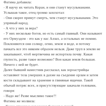
Фатима добавила:
- Я научу их читать Коран, и они станут мусульманами.
Услышав такое, отец громко захохотал:
- Они скорее примут смерть, чем станут мусульманами. Это
упрямый народ.
- А что у них за вера?
- У них несколько богов, но есть самый главный. Они называют
его Ормуздом - это как у нас Аллах, а остальных не помню.
Поклоняются они солнцу, огню, земле и воде, и потому
пачкать все это никоим образом нельзя. Даже труп в землю не
закапывают, чтоб мертвечина не испортила почву. Какая
глупость, разве такое возможно? Вон какая земля большая.
Ничего с ней не будет.
Далее бывший наместник рассказал, как зороастрийцы
оставляют тела умерших в дахме на съедение орлам и затем
кости складывают на хранение в глиняные ящички. Такой
обычай потряс всех, и присутствующие закачали головами,
говоря:
- Надо же! Разве мыслимо такое?!
Фатима же молвила: