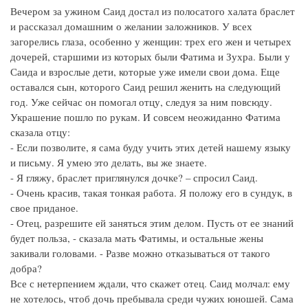
Вечером за ужином Саид достал из полосатого халата браслет
и рассказал домашним о желании заложников. У всех
загорелись глаза, особенно у женщин: трех его жен и четырех
дочерей, старшими из которых были Фатима и Зухра. Были у
Саида и взрослые дети, которые уже имели свои дома. Еще
оставался сын, которого Саид решил женить на следующий
год. Уже сейчас он помогал отцу, следуя за ним повсюду.
Украшение пошло по рукам. И совсем неожиданно Фатима
сказала отцу:
- Если позволите, я сама буду учить этих детей нашему языку
и письму. Я умею это делать, вы же знаете.
- Я гляжу, браслет приглянулся дочке? – спросил Саид.
- Очень красив, такая тонкая работа. Я положу его в сундук, в
свое приданое.
- Отец, разрешите ей заняться этим делом. Пусть от ее знаний
будет польза, - сказала мать Фатимы, и остальные жены
закивали головами. - Разве можно отказываться от такого
добра?
Все с нетерпением ждали, что скажет отец. Саид молчал: ему
не хотелось, чтоб дочь пребывала среди чужих юношей. Сама