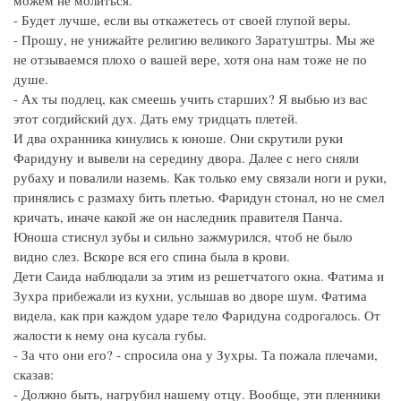
- Будет лучше, если вы откажетесь от своей глупой веры.
- Прошу, не унижайте религию великого Заратуштры. Мы же
не отзываемся плохо о вашей вере, хотя она нам тоже не по
душе.
- Ах ты подлец, как смеешь учить старших? Я выбью из вас
этот согдийский дух. Дать ему тридцать плетей.
И два охранника кинулись к юноше. Они скрутили руки
Фаридуну и вывели на середину двора. Далее с него сняли
рубаху и повалили наземь. Как только ему связали ноги и руки,
принялись с размаху бить плетью. Фаридун стонал, но не смел
кричать, иначе какой же он наследник правителя Панча.
Юноша стиснул зубы и сильно зажмурился, чтоб не было
видно слез. Вскоре вся его спина была в крови.
Дети Саида наблюдали за этим из решетчатого окна. Фатима и
Зухра прибежали из кухни, услышав во дворе шум. Фатима
видела, как при каждом ударе тело Фаридуна содрогалось. От
жалости к нему она кусала губы.
- За что они его? - спросила она у Зухры. Та пожала плечами,
сказав:
- Должно быть, нагрубил нашему отцу. Вообще, эти пленники