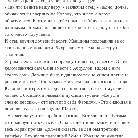
- Какие странные верования бывают у людей.
- Так что цените нашу веру, - заключил отец. - Ладно, дочка,
обучай этих неверных по Корану, кто знает, а вдруг
образумятся. В этом деле тебе поможет Абдулла, он владеет
их языком. Только сильно не отвлекай его от дел, у него и без
того много поручений.
И отец вручил дочери браслет. Женщины поздравили ее со
столь ценным подарком. Зухра же смотрела на сестру с
завистью.
Утром всех заложников собрали у стены под навесом. Этим
делом занялся сам Саид вместе с Абдуллой. Рядом с ним
стояла дочь. Девушка была в длинном темно-синем платье и
розовом платке. Открытым оставался лишь овал юного лица.
Юноши с интересом глядели на приятное, слегка смуглое
личико с большими глазами и пухлыми губами. «Ее уста,
словно персик», - отметил про себя Фаридун. «Это сияющая в
ночи луна», - сказал в душе Шерзод.
- Вы хотели учителя арабского языка. Вот моя дочь Фатима,
которая будет обучать вас. Она владеет и письмом, и чтением,
весь Коран прочла. Должен сказать, ее дед был третьим
халифом. Его звали праведный Усман. Именно он очистил