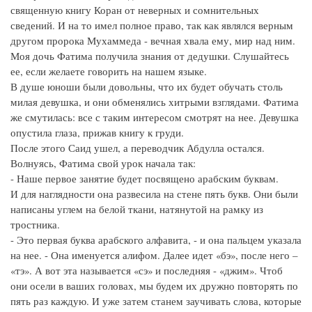
священную книгу Коран от неверных и сомнительных
сведений. И на то имел полное право, так как являлся верным
другом пророка Мухаммеда - вечная хвала ему, мир над ним.
Моя дочь Фатима получила знания от дедушки. Слушайтесь
ее, если желаете говорить на нашем языке.
В душе юноши были довольны, что их будет обучать столь
милая девушка, и они обменялись хитрыми взглядами. Фатима
же смутилась: все с таким интересом смотрят на нее. Девушка
опустила глаза, прижав книгу к груди.
После этого Саид ушел, а переводчик Абдулла остался.
Волнуясь, Фатима свой урок начала так:
- Наше первое занятие будет посвящено арабским буквам.
И для наглядности она развесила на стене пять букв. Они были
написаны углем на белой ткани, натянутой на рамку из
тростника.
- Это первая буква арабского алфавита, - и она пальцем указала
на нее. - Она именуется алифом. Далее идет «бэ», после него –
«тэ». А вот эта называется «сэ» и последняя - «джим». Чтоб
они осели в ваших головах, мы будем их дружно повторять по
пять раз каждую. И уже затем станем заучивать слова, которые