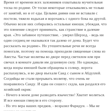
Время от времени всех заложников охватывала мучительная
тоска по родине. От тоски некоторые отказывались не только
от занятий, но и от еды. Целыми днями они не вставали с
постели, тяжело вздыхая и ворочаясь с одного бока на другой.
Обычно возле них собирались остальные юноши, убеждая, что
это пленение следует принимать, как странствие в далекие
края. «Это забавное путешествие, - уверял Шерзод, - ведь ни
один согдиец не оказывался так далеко от дома. Будет что
рассказать на родине». Но утешительные речи не всегда
помогали, поэтому на помощь приходили священные слова из
Авесты. Частые молитвы во дворе перед светилом или при
свечах в комнате давали им душевную силу. Но однажды,
когда взоры юношей были обращены к солнцу, ворота
распахнулись, и во двор въехали Саид с сыном и Абдуллой.
Согдийцы не стали прерывать молитву, что очень не
понравилось Саиду. И едва он сошел с седла, как раздался его
хозяйский окрик:
- Нечего в моем доме разводить язычество! Хватит молиться.
И все юноши глянули в его сторону.
- Но это вера наших предков, - возразил Фаридун. – Мы не
можем не молиться.