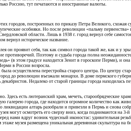
лько Россию, тут печатаются и иностранные валюты.
их городов, построенных по приказу Петра Великого, схожая суд
упеческие особняки. Но после революции «пальму первенства» 
ердловской области. Лишь в 1938 г. город вернул себе самостоят
дом вернул историческое название.
ея он проявит себя, так как символ города такой же, как и у эр
ие противоречий. Поэтому и судьба города полна неожиданност
дь» (в этом градусе находится Зенит в гороскопе Перми), и она 
Перми в России возросла.
х была осуществлена перестройка старого центра. По центру ст
город до революции въезжали монархи. В доме пермского губерна
ь декабристов. Недалеко от старой границы города находилась п
о. Здесь есть лютеранский храм, мечеть, старообрядческие хра
ю галерею города, где находится огромное количество как живо
го ликвидации алтарь разобрали и привезли в Пермь и снова соб
узея могут осмотреть его сверху вниз, когда поднимаются на 3-
еред нами вдруг возник чудесный иконостас: удивительная резьб
 этаже музея размещена уникальная деревянная скульптура на б