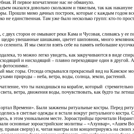
ебная. И первое впечатление нас не обмануло.
дъем оказался довольно скользким и тяжелым, так как накануне
оры. Прошли мимо дачных построек, которые с каждым годом все
о не единственная. Там уже было несколько групп: кто-то просто
 с двух сторон ее омывают реки Кама и Чусовая, сливаясь у ее 
ели, щедро увешанные шишками, цветет шиповник, много земляни
о селенита. И мы смогли взять себе на память небольшие кусоч
далека, то можно легко увидеть, как закручиваются в виде спир
осходящий и нисходящий – плавно переходящие один в другой. А
на фотоснимке.
ый мыс горы. Отсюда открывался прекрасный вид на Камское мор
ухами природы – неба, ветра, воды, солнца, земли, растений.
чатление, что ты находишься на корабле, который стремительно 
вета, ветра, движения воды, почувствовать, как будто ты лети
 «Портал Времени». Были зажжены ритуальные костры. Перед рит
оделись в светлые одежды и встали вокруг ритуального костра
десь, в этом уникальном месте. Зороастрийцы прочитали Нирангк
учали основные зороастрийские молитвы – «Ахунвар», «Ашем Во
изу, правая сверху) и, читая мантры или концентрируясь на свои