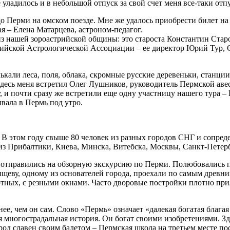
 уладилось и в небольшой отпуск за свой счет меня все-таки отп
до Перми на омском поезде. Мне же удалось приобрести билет на 
я – Елена Матарцева, астроном-педагог.
из нашей зороастрийской общины: это староста Константин Стар
ийской Астрологической Ассоциации – ее директор Юрий Тур, С
ькали леса, поля, облака, скромные русские деревеньки, станци
Здесь меня встретил Олег Лушников, руководитель Пермской ав
, и почти сразу же встретили еще одну участницу нашего тура 
вала в Пермь под утро.
 В этом году свыше 80 человек из разных городов СНГ и сопре
из Прибалтики, Киева, Минска, Витебска, Москвы, Санкт-Петерб
 отправились на обзорную экскурсию по Перми. Полюбовались 
ищеву, одному из основателей города, проехали по самым древн
ных, с резными окнами. Часто дворовые постройки плотно приле
, чем он сам. Слово «Пермь» означает «далекая богатая благая зе
я многострадальная история. Он богат своими изобретениями. Зд
ород славен своим балетом – Пермская школа на третьем месте п