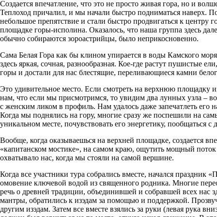
Создается впечатление, что это не просто живая гора, но и волш
Теплоход причалил, и мы начали быстро подниматься наверх. По
небольшое препятствие и стали быстро продвигаться к центру г
площадке горы-исполина. Оказалось, что наша группа здесь далек
обычно собираются зороастрийцы, было неприкосновенно.
Сама Белая Гора как бы клином упирается в воды Камского моря,
здесь яркая, сочная, разнообразная. Кое-где растут пушистые 
горы и достали для нас блестящие, переливающиеся камни белог
Это удивительное место. Если смотреть на верхнюю площадку из
нам, что если мы присмотримся, то увидим два лунных узла – в
с женским ликом в профиль. Нам удалось даже запечатлеть его 
Когда мы поднялись на гору, многие сразу же поспешили на сам
уникальном месте, почувствовать его энергетику, пообщаться с д
Вообще, когда оказываешься на верхней площадке, создается впе
«капитанском мостике», на самом краю, ощутить мощный поток с
охватывало нас, когда мы стояли на самой вершине.
Когда все участники тура собрались вместе, начался праздник
омовение ключевой водой из священного родника. Многие пере
речь о древней традиции, объединившей и собравшей всех нас з
мантры, обратились к изэдам за помощью и поддержкой. Прозв
другим изэдам. Затем все вместе взялись за руки (левая рука вн