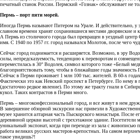
печатный станок России. Пермский «Гознак» обслуживает не то
Пермь – порт пяти морей.
Иногда Пермь называют Питером на Урале. И действительно, у эт
славном времени хранят сохранившиеся местами дворянские и к
А Пермь из столичного города был превращен в уездный центр Св
имя. С 1940 по 1957 гг. город назывался Молотов, после чего чу
Сейчас город поднимается и расширяется. Возможно, в эру Водол
силы, непредсказуемость, тенденцию к переворотам и совмещен
переместилась в 30° Водолея, символ которого тоже «Белый медве
благоприятствовать тому, чтобы в ближайшие годы значимость 
Сейчас в Перми проживает 1 млн 100 тыс. жителей. В 60-х года
Фактически это как Невский проспект в Петербурге. По нему в 
(достаточно редкое явление). По этому же тракту гнали в Сибир
кукол. Таких контрастов в Перми много.
Пермь – многоконфессиональный город, и все живут в нем дружн
В завершение обзорной экскурсии нас привезли в Художественну
музее хранится алтарная часть Пыскорского монастыря. После е
деревянной церкви высотой с трехэтажное здание. Посетители м
уникальный экспонат, когда при переходе из зала с живописью п
работа великих русских мастеров-крепостных. На самом верхнем
такое увидишь?!