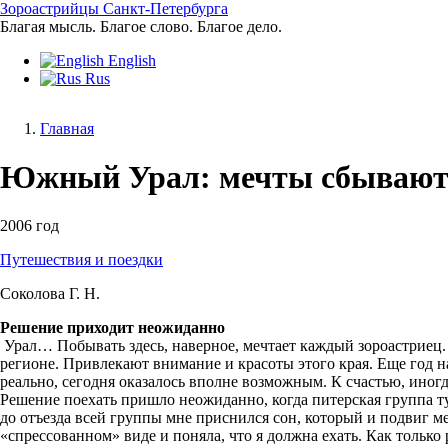
Перейти
Зороастрийцы Санкт-Петербурга
к
Благая мысль. Благое слово. Благое дело.
основному
English
содержанию
Rus
Главная
Строка
Южный Урал: мечты сбываютс
навигации
2006 год
Путешествия и поездки
Соколова Г. Н.
Решение приходит неожиданно
Урал… Побывать здесь, наверное, мечтает каждый зороастриец.
регионе. Привлекают внимание и красоты этого края. Еще год на
реально, сегодня оказалось вполне возможным. К счастью, иног
Решение поехать пришло неожиданно, когда питерская группа т
до отъезда всей группы мне приснился сон, который и подвиг ме
«спрессованном» виде и поняла, что я должна ехать. Как только 