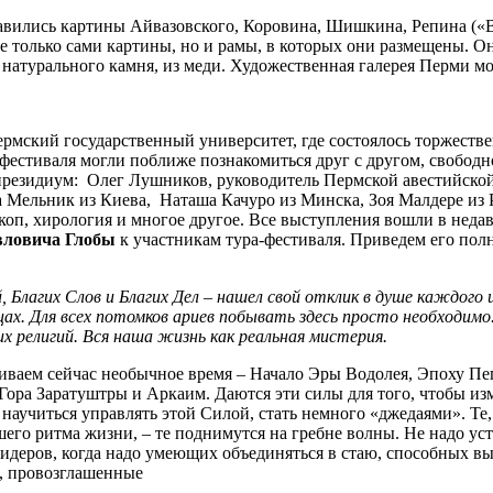
авились картины Айвазовского, Коровина, Шишкина, Репина («Вы
 только сами картины, но и рамы, в которых они размещены. Он
натурального камня, из меди. Художественная галерея Перми м
ермский государственный университет, где состоялось торжеств
естиваля могли поближе познакомиться друг с другом, свободно 
 президиум: Олег Лушников, руководитель Пермской авестийск
 Мельник из Киева, Наташа Качуро из Минска, Зоя Малдере из
оскоп, хирология и многое другое. Все выступления вошли в не
вловича Глобы
к участникам тура-фестиваля. Приведем его пол
лагих Слов и Благих Дел – нашел свой отклик в душе каждого и
ах. Для всех потомков ариев побывать здесь просто необходимо
х религий. Вся наша жизнь как реальная мистерия.
ваем сейчас необычное время – Начало Эры Водолея, Эпоху Пег
Гора Заратуштры и Аркаим. Даются эти силы для того, чтобы изм
аучиться управлять этой Силой, стать немного «джедаями». Те, 
шего ритма жизни, – те поднимутся на гребне волны. Не надо ус
лидеров, когда надо умеющих объединяться в стаю, способных в
ы, провозглашенные