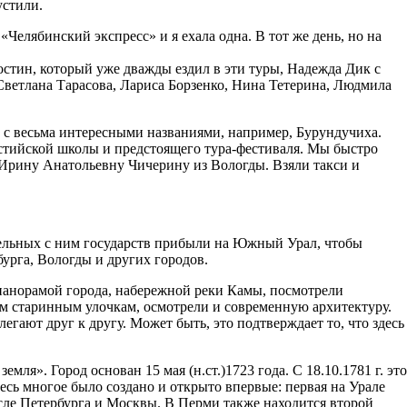
устили.
«Челябинский экспресс» и я ехала одна. В тот же день, но на
остин, который уже дважды ездил в эти туры, Надежда Дик с
ветлана Тарасова, Лариса Борзенко, Нина Тетерина, Людмила
и с весьма интересными названиями, например, Бурундучиха.
естийской школы и предстоящего тура-фестиваля. Мы быстро
– Ирину Анатольевну Чичерину из Вологды. Взяли такси и
дельных с ним государств прибыли на Южный Урал, чтобы
урга, Вологды и других городов.
панорамой города, набережной реки Камы, посмотрели
им старинным улочкам, осмотрели и современную архитектуру.
гают друг к другу. Может быть, это подтверждает то, что здесь
мля». Город основан 15 мая (н.ст.)1723 года. С 18.10.1781 г. это
есь многое было создано и открыто впервые: первая на Урале
осле Петербурга и Москвы. В Перми также находится второй