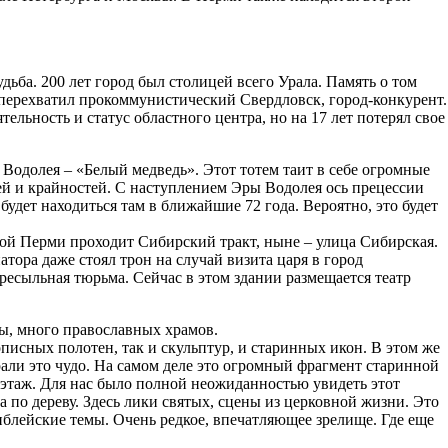
ьба. 200 лет город был столицей всего Урала. Память о том
перехватил прокоммунистический Свердловск, город-конкурент.
ельность и статус областного центра, но на 17 лет потерял свое
ы Водолея – «Белый медведь». Этот тотем таит в себе огромные
ей и крайностей. С наступлением Эры Водолея ось прецессии
будет находиться там в ближайшие 72 года. Вероятно, это будет
арой Перми проходит Сибирский тракт, ныне – улица Сибирская.
тора даже стоял трон на случай визита царя в город
ересыльная тюрьма. Сейчас в этом здании размещается театр
мы, много православных храмов.
писных полотен, так и скульптур, и старинных икон. В этом же
рали это чудо. На самом деле это огромный фрагмент старинной
й этаж. Для нас было полной неожиданностью увидеть этот
а по дереву. Здесь лики святых, сцены из церковной жизни. Это
иблейские темы. Очень редкое, впечатляющее зрелище. Где еще