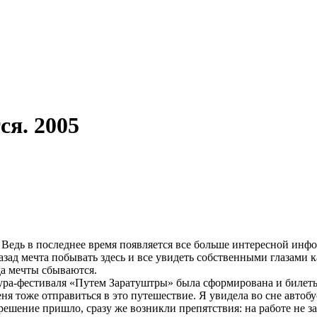
я. 2005
 Ведь в последнее время появляется все больше интересной инф
зад мечта побывать здесь и все увидеть собственными глазами к
да мечты сбываются.
ура-фестиваля «Путем Заратуштры» была сформирована и билеты 
ня тоже отправиться в это путешествие. Я увидела во сне автобу
решение пришло, сразу же возникли препятствия: на работе не за