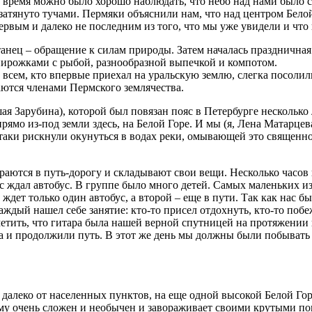
о время можно было хорошо наблюдать, что небо над нами было с
атянуто тучами. Пермяки объяснили нам, что над центром Белой 
первым и далеко не последним из того, что мы уже увидели и что
нец – обращение к силам природы. Затем началась праздничная
пирожками с рыбой, разнообразной выпечкой и компотом.
 всем, кто впервые приехал на уральскую землю, слегка посоли
аются членами Пермского землячества.
 Зарубина), которой был повязан пояс в Петербурге несколько л
рямо из-под земли здесь, на Белой Горе. И мы (я, Лена Матарце
таки рискнули окунуться в водах реки, омывающей это священн
ираются в путь-дорогу и складывают свои вещи. Несколько часов
с ждал автобус. В группе было много детей. Самых маленьких из
ждет только один автобус, а второй – еще в пути. Так как нас б
ждый нашел себе занятие: кто-то присел отдохнуть, кто-то побе
метить, что гитара была нашей верной спутницей на протяжении 
ста и продолжили путь. В этот же день мы должны были побыват
 далеко от населенных пунктов, на еще одной высокой Белой Го
нему очень сложен и необычен и завораживает своими крутыми п