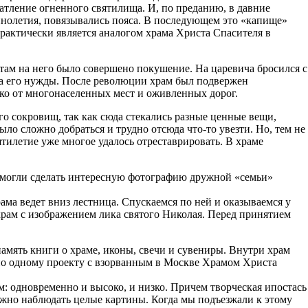
чатление огненного святилища. И, по преданию, в давние
ннолетия, повязывались пояса. В последующем это «капище»
рактически является аналогом храма Христа Спасителя в
а там на него было совершено покушение. На царевича бросился с
 на его нужды. После революции храм был подвержен
леко от многонаселенных мест и оживленных дорог.
ого сокровищ, так как сюда стекались разные ценные вещи,
ло сложно добраться и трудно отсюда что-то увезти. Но, тем не
сятилетие уже многое удалось отреставрировать. В храме
 смогли сделать интересную фотографию дружной «семьи»
ама ведет вниз лестница. Спускаемся по ней и оказываемся у
храм с изображением лика святого Николая. Перед принятием
память книги о храме, иконы, свечи и сувениры. Внутри храм
 по одному проекту с взорванным в Москве Храмом Христа
ом: одновременно и высоко, и низко. Причем творческая ипостась
можно наблюдать целые картины. Когда мы подъезжали к этому