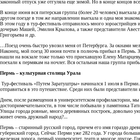
законный отпуск уже отгуляла еще зимой. Но в конце концов все
В конце июня вся питерская группа (более 20 человек) выехала 
другом поезде в том же направлении выехала и одна моя знакома
В этом году в тур-фестиваль отправилось много зороастрийцев 
дочерью Машей, Эмилия Крылова, а также представители Авест
Григорьева и др.
…Поезд очень быстро увозил меня от Петербурга. За окнами мел
Наконец, мой поезд 30 июня почти в полночь прибыл в Пермь. 
нашли на вокзале тоже только что приехавшую Елену Матарцеву
поехали к пермякам на ночлег. Вся остальная наша группа прибы
Пермь – культурная столица Урала
Тур-фестиваль «Путем Заратуштры» начинался 1 июля в Перми.
отправиться в это путешествие. Среди них были представители 
Днем, после размещения в университетском профилактории, мы
достопримечательности, в том числе побывали у памятника Тат
Улицы города ровные, много деревянных построек, довольно уют
живет очень дружный народ?...
Пермь – старинный русский город, причем его имя гораздо древнее
губернский город. Сейчас Перми уже 282 года. У города больша
железная дорога, первый университет, театр и многое другое. Г