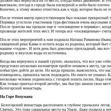
должен был вернуться на то место, откуда начал движение. В эт
выезжали, погода в городе была пасмурной и небо было плотно з
Конечно, к этому можно отнестись как к чуду, которое было не 
После чтения мантр присутствующим был показан прекрасный та
Пермяки угостили участников тура-фестиваля очень вкусными 
После трапезы мы прошли еще и «посвящение в пермяки», когда
прозвище жителей этих мест. И теперь все «посвященные» счит
После этих мероприятий к нам подошла Наташа Раманова (бывшая
священной реки Камы и испить воды из родника, который бьет п
нашим «гидом». И хотя день был довольно прохладный, мы все-
роднику и вкусили воды из источника.
Когда мы вернулись к нашей группе, оказалось, что все уже соб
предстояло несколько километров пройти пешком к месту, где на
побыстрее дойти до цели. Но когда пришли, выяснилось, что нас 
помещались, пришлось часок подождать. Но никто не унывал. Ка
несколько человек уединились с гитарой попеть песни. Надо от
Как только приехал второй автобус, мы быстро заняли свои ме
Белогорский монастырь.
На Горе Вохумана
Белогорский монастырь расположен в глубине уральских лесов,
Святых. Это тоже сакральное место на Урале. Даже подъезд к 