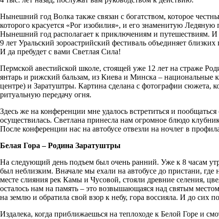
Нынешний год Волка также связан с богатством, которое честные
которого красуется «Рог изобилия», и его знаменитую Ледяную п
Нынешний год располагает к приключениям и путешествиям. И э
9 лет Уральский зороастрийский фестиваль объединяет близких 
И да пребудет с вами Светлая Сила!
Пермской авестийской школе, стоящей уже 12 лет на страже Ро
янтарь и рижский бальзам, из Киева и Минска – национальные 
центре) и Заратуштры. Картина сделана с фотографии сюжета, ко
ритуальную передачу огня.
Здесь же на конференции мне удалось встретиться и пообщаться с
осуществилась. Светлана принесла нам огромное блюдо клубники
После конференции нас на автобусе отвезли на ночлег в профи
Белая Гора – Родина Заратуштры
На следующий день подъем был очень ранний. Уже к 8 часам ут
был неблизким. Вначале мы ехали на автобусе до пристани, где 
месте слияния рек Камы и Чусовой, стояли древние селения, цв
осталось нам на память – это возвышающаяся над святым местом
на землю и обратила свой взор к небу, гора воссияла. И до сих 
Издалека, когда приближаешься на теплоходе к Белой Горе и смо