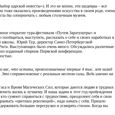
бор царской невесты»). И это не копии, эти шедевры – все
и тоже оказались произведениями искусства в своем роде, очень
огла бы соперничать с любым столичным музеем.
енное открытие тура-фестиваля «Путем Заратуштры» и
пообщаться, выступить, рассказать о себе и своих наработках в
ой школы, Юрий Тур, директор Санкт-Петербургской
 Риги. Выступающих было очень много. Обсуждались различные
давно изданный сборник Пермской конференции.
ностью.
з вас, что истины, провозглашенные впервые 4 тыс. лет назад
. Это соприкосновение с реальным местом силы. Ведь именно на
аса и Время Магических Сил, которые даются людям в трудных
енить жизнь к лучшему. И наша задача в этот год пробуждения
кто сумеют справиться с трудностями, преодолеют себя и свои
траивать «цветных революций», надо начать с себя. Пришло
ыдерживать большие перегрузки и усмирять стихии. Когда вы