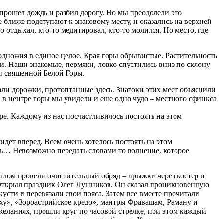
 прошел дождь и разбил дорогу. Но мы преодолели это
 ближе подступают к знаковому месту, и оказались на верхней
 отдыхал, кто-то медитировал, кто-то молился. Но место, где
подножия в единое целое. Края горы обрывистые. Растительность
ки. Наши знакомые, пермяки, ловко спустились вниз по склону
ки священной Белой Горы.
али дорожки, протоптанные здесь. Знатоки этих мест объяснили
 в центре горы мы увидели и еще одно чудо – местного сфинкса
е. Каждому из нас посчастливилось постоять на этом
идет вперед. Всем очень хотелось постоять на этом
шь… Невозможно передать словами то волнение, которое
уалом провели очистительный обряд – прыжки через костер и
. Открыл праздник Олег Лушников. Он сказал проникновенную
усти и перевязали свои пояса. Затем все вместе прочитали
ху», «Зороастрийское кредо», мантры Фравашам, Раману и
х желаниях, прошли круг по часовой стрелке, при этом каждый