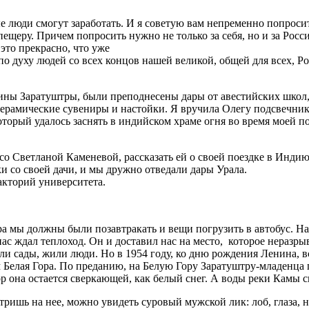
 люди смогут заработать. И я советую вам непременно попросить
ещеру. Причем попросить нужно не только за себя, но и за Росси
то прекрасно, что уже
по духу людей со всех концов нашей великой, общей для всех, Р
дины Заратуштры, были преподнесены дары от авестийских школ,
керамические сувениры и настойки. Я вручила Олегу подсвечник
торый удалось заснять в индийском храме огня во время моей по
о Светланой Каменевой, рассказать ей о своей поездке в Индию и
 со своей дачи, и мы дружно отведали дары Урала.
лакторий университета.
ра мы должны были позавтракать и вещи погрузить в автобус. Н
нас ждал теплоход. Он и доставил нас на место, которое неразры
ели сады, жили люди. Но в 1954 году, ко дню рождения Ленина, 
 Белая Гора. По преданию, на Белую Гору Заратуштру-младенца 
пор она остается сверкающей, как белый снег. А воды реки Камы 
тришь на нее, можно увидеть суровый мужской лик: лоб, глаза, 