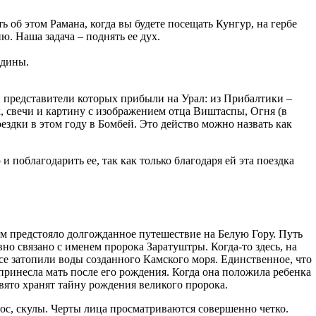
 об этом Рамана, когда вы будете посещать Кунгур, на гербе
ю. Наша задача – поднять ее дух.
одины.
 представители которых прибыли на Урал: из Прибалтики –
, свечи и картину с изображением отца Виштаспы, Огня (в
ездки в этом году в Бомбей. Это действо можно назвать как
 поблагодарить ее, так как только благодаря ей эта поездка
ам предстояло долгожданное путешествие на Белую Гору. Путь
вно связано с именем пророка Заратуштры. Когда-то здесь, на
все затопили воды созданного Камского моря. Единственное, что
принесла мать после его рождения. Когда она положила ребенка
свято хранят тайну рождения великого пророка.
нос, скулы. Черты лица просматриваются совершенно четко.