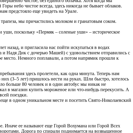
овершенно чистое, без единого облачка. Хотя когда мы
Горы небо чистое всегда, здесь никогда не бывает облаков.
 нам предстояло еще увидеть на Урале.
 трапеза, мы причастились молоком и гранатовым соком.
ли уши, поскольку «Пермяк – соленые уши» – историческое
ет назад, и пригласила нас пойти искупаться в водах
ва и Надя Дик с дочерью Машей) с удовольствием отправились с
ое место. Немного поплавали, а потом напрямик прошли к
 пребывания здесь пролетели, как одна минута. Теперь нам
 них (3–5 лет) пришлось нести на руках. Шли быстро, хотелось
ыло больше 80 человек и в один автобус мы никак не
жал в магазин купить мороженое или что-нибудь перекусить. А
всей поездки.
ь еще в одном уникальном месте и посетить Свято-Николаевский
ре. Иначе ее называют еще Горой Вохумана или Горой Всех
оворотами. Дорога по спирали поднимается на возвышенное