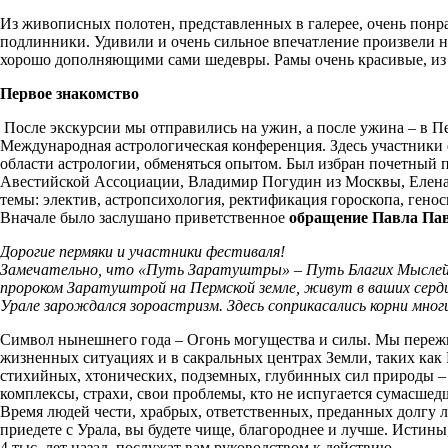
Из живописных полотен, представленных в галерее, очень понр
подлинники. Удивили и очень сильное впечатление произвели не
хорошо дополняющими сами шедевры. Рамы очень красивые, из 
Первое знакомство
После экскурсии мы отправились на ужин, а после ужина – в П
Международная астрологическая конференция. Здесь участники ф
области астрологии, обменяться опытом. Был избран почетный
Авестийской Ассоциации, Владимир Погудин из Москвы, Елена
темы: электив, астропсихология, ректификация гороскопа, ген
Вначале было заслушано приветственное
обращение Павла Па
Дорогие пермяки и участники фестиваля!
Замечательно, что «Путь Заратуштры» – Путь Благих Мыслей, Б
пророком Заратуштрой на Пермской земле, живут в ваших сердц
Урале зарождался зороастризм. Здесь соприкасались корни многи
Символ нынешнего года – Огонь могущества и силы. Мы пережи
жизненных ситуациях и в сакральных центрах Земли, таких как 
стихийных, хтонических, подземных, глубинных сил природы – н
комплексы, страхи, свои проблемы, кто не испугается сумасшед
Время людей чести, храбрых, ответственных, преданных долгу 
приедете с Урала, вы будете чище, благороднее и лучше. Истин
4 тыс. лет назад, послужат вам руководством к действию.