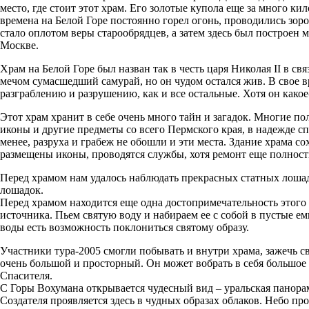
место, где стоит этот храм. Его золотые купола еще за много к
времена на Белой Горе постоянно горел огонь, проводились зор
стало оплотом веры старообрядцев, а затем здесь был построен
Москве.
Храм на Белой Горе был назван так в честь царя Николая II в с
мечом сумасшедший самурай, но он чудом остался жив. В свое 
разграблению и разрушению, как и все остальные. Хотя он какое
Этот храм хранит в себе очень много тайн и загадок. Многие по
иконы и другие предметы со всего Пермского края, в надежде сп
менее, разруха и грабеж не обошли и эти места. Здание храма с
размещены иконы, проводятся службы, хотя ремонт еще полност
Перед храмом нам удалось наблюдать прекрасных статных лошад
лошадок.
Перед храмом находится еще одна достопримечательность этого 
источника. Пьем святую воду и набираем ее с собой в пустые е
воды есть возможность поклониться святому образу.
Участники тура-2005 смогли побывать и внутри храма, зажечь св
очень большой и просторный. Он может вобрать в себя большое
Спасителя.
С Горы Вохумана открывается чудесный вид – уральская панорама
Создателя проявляется здесь в чудных образах облаков. Небо п