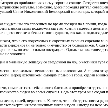
илометров до приближения к нему горят на солнце. Создается впе
оастрийские ритуалы, возможно, здесь проходил ритуал соверше
 мужской Свято-Николаевский Белогорский монастырь, который п
вязи с чудесным его спасением во время поездки по Японии, когд
время царская семья поддерживала этот храм и выделяла деньги
-то время все же избежал самого худшего, так как находился да
лагают, что в его подземельях и окрестных схронах спрятано мн
асти церковное (и не только) имущество от большевиков. Сюда бы
охранилось, но очень сильно пострадало. Однако за последнее де
ью не закончен.
ей и маленькую лошадку со звездочкой на лбу. Участники тура
места – колокольня с великолепными колоколами. А справа от хр
мкости. Перед источником, бьющим прямо из горы, сделан мини-
ечи, помолиться за себя и своих близких и приобрести здесь на 
 количество людей во время службы. Ведь этот храм был создан
 лесов, полей, перелесков. Кажется, что небо здесь совсем ряд
роявляет очертания возвышенных ликов изэдов. Иногда на небе 