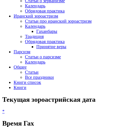
Статьи о зерванизме
Календарь
Обрядовая практика
Иранский зороастризм
Статьи про иранский зороастризм
Календарь
Гаханбары
Традиция
Обрядовая практика
Принятие веры
Парсизм
Статьи о парсизме
Календарь
Общее
Статьи
Все праздники
Книги список
Книги
Текущая зороастрийская дата
*
Время Гах