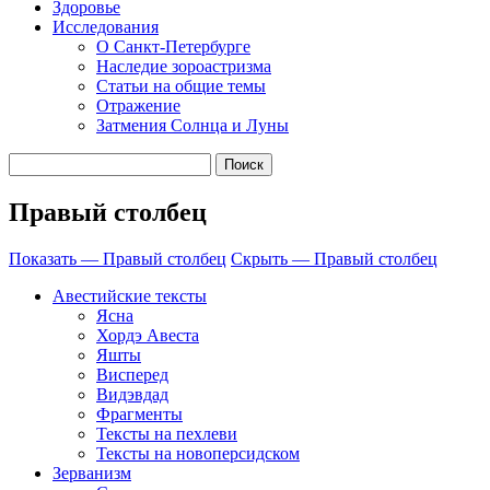
Здоровье
Исследования
О Санкт-Петербурге
Наследие зороастризма
Cтатьи на общие темы
Отражение
Затмения Солнца и Луны
Правый столбец
Показать — Правый столбец
Скрыть — Правый столбец
Авестийские тексты
Ясна
Хордэ Авеста
Яшты
Висперед
Видэвдад
Фрагменты
Тексты на пехлеви
Тексты на новоперсидском
Зерванизм