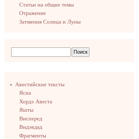
Cтатьи на общие темы
Отражение
Затмения Солнца и Луны
Правый
Авестийские тексты
столбец
Ясна
Хордэ Авеста
Яшты
Висперед
Видэвдад
Фрагменты