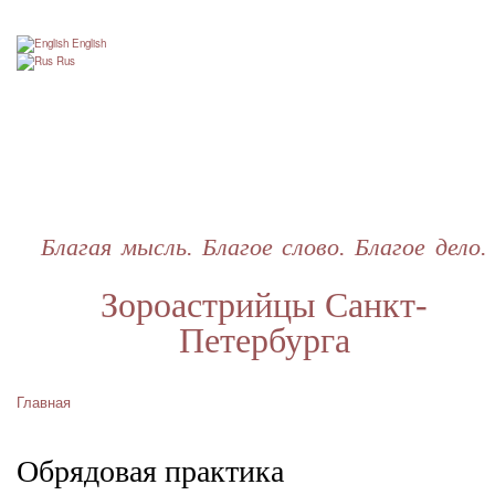
Перейти
к
English
основному
Rus
содержанию
Благая мысль. Благое слово. Благое дело.
Зороастрийцы Санкт-
Петербурга
Главная
Строка
навигации
Обрядовая практика