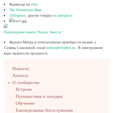
Фравахар на
ebay
The Zoroastrian Shop
AliExpress
, другие товары
на aliexpress
Переиздание книги "Хорде Авеста"
Журнал Митра в отпечатанном приобрести можно у
Галины Соколовой. email
mitraspb@inbox.ru
. В электронном
виде журнал не продается.
left
Новости
up
Анонсы
О сообществе
Встречи
Путешествия и поездки
Обучение
Еженедельные богослужения