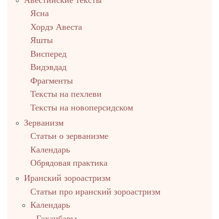
столбец
Ясна
Хордэ Авеста
Яшты
Висперед
Видэвдад
Фрагменты
Тексты на пехлеви
Тексты на новоперсидском
Зерванизм
Статьи о зерванизме
Календарь
Обрядовая практика
Иранский зороастризм
Статьи про иранский зороастризм
Календарь
Гаханбары