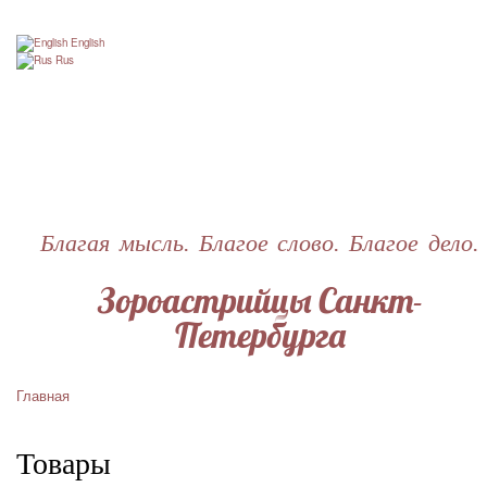
Перейти
к
English
основному
Rus
содержанию
Благая мысль. Благое слово. Благое дело.
Зороастрийцы Санкт-
Петербурга
Главная
Строка
навигации
Товары