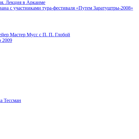
ия. Лекция в Аркаиме
риана с участниками тура-фестиваля «Путем Заратуштры-2008»
ейер Мастер Мусс с П. П. Глобой
ю 2009
на Тессман