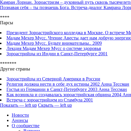
Камран Лориан. Зороастризм – духовный путь сквозь тысячелет
Познавая себя – ты познаешь Бога. Встреча-диалог Камрана Ло
****
Парсы
Президент Зороастрийского колледжа в Москве. О встрече М
Мадам Мехер Мусс. Чтение Авесты дает нам добрую энерги
Мадам Мехер Мусс. Будьте внимательны.. 2009
Лекция Мадам Мехер Мусс о системе здоровья
Зороастрийцы из Индии в Санкт-Петербурге 2001
*******
Другие страны
Зороастрийцы из Северной Америки в России
Религия должна нести в себе дух истины 2002 Анна Тессман
Гостья из Германии в Санкт-Петербурге 2003 Анна Тессман
Как возникла и создавалась зороастрийская община 2004 Ан
Встреча с зороастрийцем из Стамбула 2001
Показать — left up
Скрыть — left up
left
Новости
up
Анонсы
О сообществе
Встречи