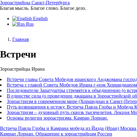
Перейти
Зороастрийцы Санкт-Петербурга
к
Благая мысль. Благое слово. Благое дело.
основному
English
содержанию
Rus
Главная
Строка
Встречи
навигации
Зороастрийцы Ирана
Встречи главы Совета Мобедов иранского Анджомана госпо
Встреча с главой Совета Мобедов Ирана г-ном Хоршидианом
Последователи Заратуштры стремятся к объединению (о встр
В единстве сила (о проведении джашана в Зороастрийской о
Зороастризм в современном мире (Хоршидиан в Санкт-Петер
Путь возвращения к истоку. Встреча Павла Глобы и Мобеда К
Зороастризм – духовный путь сквозь тысячелетия. Лекция Мо
Основы религии зороастризма. Камран Лориан.
Встреча Павла Глобы и Камрана мобеда из Йазда (Иран) Москва
Камран Лориан. Обращение к зороастрийцам России