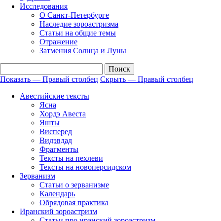
Исследования
О Санкт-Петербурге
Наследие зороастризма
Cтатьи на общие темы
Отражение
Затмения Солнца и Луны
Показать — Правый столбец
Скрыть — Правый столбец
Правый
Авестийские тексты
столбец
Ясна
Хордэ Авеста
Яшты
Висперед
Видэвдад
Фрагменты
Тексты на пехлеви
Тексты на новоперсидском
Зерванизм
Статьи о зерванизме
Календарь
Обрядовая практика
Иранский зороастризм
Статьи про иранский зороастризм