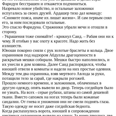
Фаридун бесстрашен и откажется подчиниться.
Назревало новое убийство, и остальные заложники
испугались за своих друзей. Ардашер тихо дал команду:
«Снимите пояса, иначе их лишат жизни». И сам первым снял
его, за ним последовали остальные.
Это спасло Фаридуна. Стражники убрали мечи и отошли в
сторону.
- Украшения тоже снимайте! - крикнул Саид. – Рабам они ни к
чему. Я отобью у вас охоту к красоте. Надо жить без
излишеств.
Юноши покорно сняли с рук золотые браслеты и кольца. Двое
охранников под надзором Абдуллы драгоценности в
раскрытыв мешки собирали. Мешки быстро наполнились, и
их унесли в дом хозяина. Далее Саид распорядился, чтобы
юношей отвели в комнаты и надели на них простые одеяния.
Между тем два охранника, взяв мертвого Авлода за руки,
потащили тело за сарай, где накрыли рогожей.
Прошло немного времени, и заложников, облаченных в
другую одежду, опять вывели во двор. Теперь согдийцев было
не узнать. На всех - серые рубахи, штаны из самой дешевой
ткани. Вместо сапожек на ногах теперь были кожаные
сандалии. От гнева и унижения они не смели поднять глаза.
Такую одежду не носит даже согдийская беднота.
Когда распахнулись ворота, юношей в сопровождении
шестерых охранников вывели на улицу. За ними тянулись две