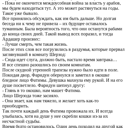
- Пока не окончится междоусобная война за власть у арабов,
мы будем находиться тут. А это может растянуться на годы.
Такое уже бывало.
Все принялись обсуждать, как им быть дальше. Но долгая
беседа ни к чему не привела – их будущее оставалось
туманным. Была вероятность того, что они останутся рабами
до конца своих дней. Такой вывод всех поразил, и тогда
Ардашер произнес:
- Лучше смерть, чем такая жизнь.
После этих слов все погрузились в раздумья, которые прервал
заглянувший в комнату Шерзод:
- Сюда идет слуга, должно быть, настало время завтрака…
И все спешно разошлись по своим комнатам.
После скудной утренней трапезы нужно было идти в поле.
Покидая двор, Фаридун обернулся и заметил в окошке
бледное лицо Фатимы. Девушка махнула ему рукой. И на его
душе посветлело. Фаридун шепнул другу:
- Глянь в то окошко, нам машет Фатима.
Лицо Шерзода тоже засияло.
- Она знает, как нам тяжело, и желает хоть как-то
приободрить.
Так почти каждый день Фатима провожала их. И всегда
улыбалась, хотя на душе у нее скребли кошки из-за их
несчастной судьбы.
Время будто остановилось. Один день походил на другой как