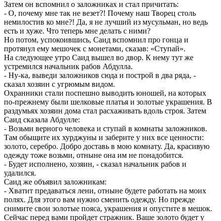
Затем он вспомнил о заложниках и стал причитать:
- О, почему мне так не везет?! Почему наш Творец столь
немилостив ко мне?! Да, я не лучший из мусульман, но ведь
есть и хуже. Что теперь мне делать с ними?
Но потом, успокоившись, Саид вспомнил про гонца и
протянул ему мешочек с монетами, сказав: «Ступай».
На следующее утро Саид вышел во двор. К нему тут же
устремился начальник рабов Абдулла.
- Ну-ка, выведи заложников сюда и построй в два ряда, -
сказал хозяин с угрюмым видом.
Охранники стали поспешно выводить юношей, на которых
по-прежнему были шелковые платья и золотые украшения. В
раздумьях хозяин дома стал расхаживать вдоль строя. Затем
Саид сказала Абдулле:
- Возьми верного человека и ступай в комнаты заложников.
Там обыщите их хурджуны и заберите у них все ценности:
золото, серебро. Добро доставь в мою комнату. Да, красивую
одежду тоже возьми, отныне она им не понадобится.
- Будет исполнено, хозяин, - сказал начальник рабов и
удалился.
Саид же объявил заложникам:
- Хватит предаваться лени, отныне будете работать на моих
полях. Для этого вам нужно сменить одежду. Но прежде
снимите свои золотые пояса, украшения и опустите в мешок.
Сейчас перед вами пройдет стражник. Ваше золото будет у