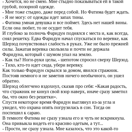
- Хочется, но не смею. Мне стыдно показываться ей в такой
грубой, позорной одежде.
- Мне тоже стыдно, даже перед собой. Но Фатима будет ждать.
- Я не могу: от одежды идет запах тины.
- Фатима умная девушка и все поймет. Здесь нет нашей вины.
Если она любит, то не осудит тебя.
И глубоко за полночь Фаридун поднялся с места и, как всегда,
снял решетку. Едва Фаридун начал спускаться по веревке, как
Шерзод почувствовал слабость в руках. Уже не было прежней
силы. Зажатая веревка скользила и почти не держала
Фаридуна, который с шумом упал на землю.
- Как ты? Ноги-руки целы, - шепотом спросил сверху Шерзод.
- Тихо, кто-то идет сюда, убери веревку.
Как только Фаридун скрылся за домом, явился стражник.
Постояв немного и не заметив ничего необычного, он ушел
обратно.
Шерзод облегчено вздохнул, сказав про себя: «Какая радость,
что стражник не кинул свой взор наверх, иначе сразу заметил
бы, что окно без решетки».
Спустя некоторое время Фаридун выглянул из-за угла и
увидел, что охрана опять погрузилась в сон. Тогда он
поспешил к сараю.
В темноте Фатима не сразу узнала его и чуть не вскрикнула.
Она привыкла видеть его красиво одетым, а тут...
- Прости, не сразу узнала. Мне казалось, что это какой-то