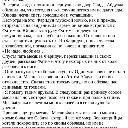
Вечером, когда заложники вернулись во двор Саида, Абдулла
объявил им, что сегодня из-за случившегося им не дадут еды.
Юноши легли спать голодными и уставшими.
Несмотря на это, Фаридун глубокой ночью, как и прежде,
отправился на свидание. За сараем он вновь встретился с
Фатимой. Юноша взял руку Фатимы, и девушка
почувствовала, как огрубели его ладони. От жалости она
стала гладить и целовать их. Но Фаридун, поняв чувства
возлюбленной, погладил ее по голове и прошептал:
- Не надо, любимая…
Спустя пять месяцев Фаридун, переживавший за своих
друзей, рассказал Фатиме, что у некоторых из них от воды
разболелись ноги.
- Они распухли, что больно ступать. Один уже вовсе не встает
с постели. Мы не раз говорили об этом Абдулле, а он все
отмахивается. Сказал это и твоему отцу, но он обозвал нас
ленивыми хитрецами.
- Я помогу твоим друзьям. В следующий раз принесу особое
масло для ног, которое помогает также и при болях в спине.
Моя бабушка вылечила много людей, а я ее послушная
ученица.
Прошло еще три месяца. Масло Фатимы излечило многих,
кроме больного Сабита, который все же умер. Зороастрийцы
хотели похоронить его по своим обычаям, но им не