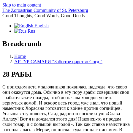
Skip to main content
The Zoroastrian Community of St. Petersburg
Good Thoughts, Good Words, Good Deeds
English
Rus
Breadcrumb
Home
АРТУР САМАРИ "Забытое царство Согд."
28 РАБЫ
С приходом лета у заложников появилась надежда, что скоро
они окажутся дома. Обычно в эту пору арабы совершали свои
грабительские походы, чтоб до начала холодов успеть
вернуться домой. И вскоре весь город уже знал, что новый
наместник Хорасана готовится к войне против согдийцев.
Услышав эту новость, Саид радостно воскликнул: «Слава
Аллаху! Вот я и дождался этого дня! Наконец-то я продам
свой товар, и с большой выгодой». Так как ставка наместника
располагалась в Мерве, он послал туда гонца с письмом. В