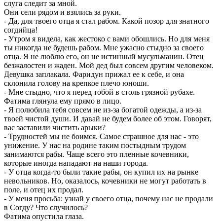
слуга следит за мной.
Они сели рядом и взялись за руки.
- Да, для твоего отца я стал рабом. Какой позор для знатного
согдийца!
- Утром я видела, как жестоко с вами обошлись. Но для меня
ты никогда не будешь рабом. Мне ужасно стыдно за своего
отца. Я не люблю его, он не истинный мусульманин. Отец
безжалостен и жаден. Мой дед был совсем другим человеком.
Девушка заплакала. Фаридун прижал ее к себе, и она
склонила голову на крепкое плечо юноши.
- Мне стыдно, что я перед тобой в столь грязной рубахе.
Фатима глянула ему прямо в лицо.
- Я полюбила тебя совсем не из-за богатой одежды, а из-за
твоей чистой души. И давай не будем более об этом. Говорят,
вас заставили чистить арыки?
- Трудностей мы не боимся. Самое страшное для нас - это
унижение. У нас на родине таким постыдным трудом
занимаются рабы. Чаще всего это пленные кочевники,
которые иногда нападают на наши города.
- У отца когда-то были такие рабы, он купил их на рынке
невольников. Но, оказалось, кочевники не могут работать в
поле, и отец их продал.
- У меня просьба: узнай у своего отца, почему нас не продали
в Согду? Что случилось?
Фатима опустила глаза.