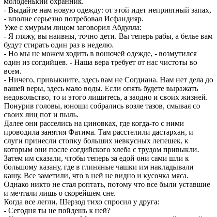
молоденький охранник.
- Выдайте нам новую одежду: от этой идет неприятный запах,
- вполне серьезно потребовал Исфандияр.
Уже с хмурым лицом заговорил Абдулла:
- Я гляжу, вы наивны, точно дети. Вы теперь рабы, а белье вам
будут стирать один раз в неделю.
- Но мы не можем ходить в вонючей одежде, - возмутился
один из согдийцев. - Наша вера требует от нас чистоты во
всем.
- Ничего, привыкните, здесь вам не Согдиана. Нам нет дела до
вашей веры, здесь мало воды. Если опять будете выражать
недовольство, то и этого лишитесь, а заодно и своих жизней.
Понурив головы, юноши собрались возле тазов, смывая со
своих лиц пот и пыль.
Далее они расселись на циновках, где когда-то с ними
проводила занятия Фатима. Там расстелили дастархан, и
слуги принесли стопку больших невкусных лепешек, к
которым они после согдийского хлеба с трудом привыкли.
Затем им сказали, чтобы теперь за едой они сами шли к
большому казану, где в глиняные чашки им накладывали
кашу. Все заметили, что в ней не видно и кусочка мяса.
Однако никто не стал роптать, потому что все были уставшие
и мечтали лишь о скорейшем сне.
Когда все легли, Шерзод тихо спросил у друга:
- Сегодня ты не пойдешь к ней?