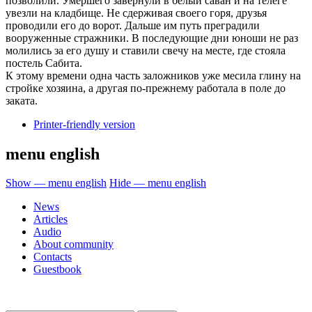
позволили. Умершего завернули в белый саван и на телеге
увезли на кладбище. Не сдерживая своего горя, друзья
проводили его до ворот. Дальше им путь преградили
вооруженные стражники. В последующие дни юноши не раз
молились за его душу и ставили свечу на месте, где стояла
постель Сабита.
К этому времени одна часть заложников уже месила глину на
стройке хозяина, а другая по-прежнему работала в поле до
заката.
Printer-friendly version
menu english
Show — menu english
Hide — menu english
News
Articles
Audio
About community
Contacts
Guestbook