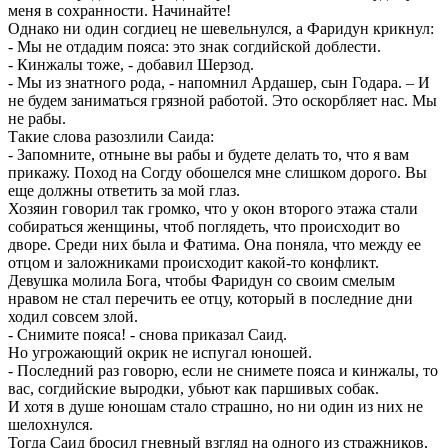
меня в сохранности. Начинайте!
Однако ни один согдиец не шевельнулся, а Фаридун крикнул:
- Мы не отдадим пояса: это знак согдийской доблести.
- Кинжалы тоже, - добавил Шерзод.
- Мы из знатного рода, - напомнил Ардашер, сын Годара. – И
не будем заниматься грязной работой. Это оскорбляет нас. Мы
не рабы.
Такие слова разозлили Саида:
- Запомните, отныне вы рабы и будете делать то, что я вам
прикажу. Поход на Согду обошелся мне слишком дорого. Вы
еще должны ответить за мой глаз.
Хозяин говорил так громко, что у окон второго этажа стали
собираться женщины, чтоб поглядеть, что происходит во
дворе. Среди них была и Фатима. Она поняла, что между ее
отцом и заложниками происходит какой-то конфликт.
Девушка молила Бога, чтобы Фаридун со своим смелым
нравом не стал перечить ее отцу, который в последние дни
ходил совсем злой.
- Снимите пояса! - снова приказал Саид.
Но угрожающий окрик не испугал юношей.
- Последний раз говорю, если не снимете пояса и кинжалы, то
вас, согдийские выродки, убьют как паршивых собак.
И хотя в душе юношам стало страшно, но ни один из них не
шелохнулся.
Тогда Саид бросил гневный взгляд на одного из стражников,