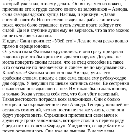
который уже знал, что ему делать. Он вынул меч из ножен,
приставив его к груди самого юного из заложников – Авлода,
сына самаркандского купца Насима, и крикнув: «Давай
снимай золото!» Но тот смело глядел на араба - лишиться
пояса чести было страшнее: пусть лучше враги заберут его
силой. Да и в глубине души ему не верилось, что за это можно
лишить человека жизни.
И вдруг Саид произнес: «Убей его!» Лезвие меча резко вошло
прямо в сердце юноши.
От ужаса глаза Фатимы округлились, и она сразу прикрыла
ладонью рот, чтобы крик не вырвался наружу. Девушка не
могла поверить своим глазам, что ее отец способен на такое.
Это совсем не по-человечески и совсем не по-мусульмански.
Какой ужас! Фатима хорошо знала Авлода, учила его
арабским словам, письму, а еще сама сшила ему рубаху-седре
для обряда. У девушки по щекам катились слезы. Ее сестренки
с жалостью поглядывали на нее. Им также было жаль юношу,
и только Зухра утешала себя тем, что был убит неверный.
Такая жестокость потрясла всех заложников. Они с болью
смотрели на окровавленное тело Авлода. Теперь у юношей не
осталось сомнений, что их постигнет та же участь, если они
будут упорствовать. Стражники приставили свои мечи к
аруди еще троих заложников, которые стояли в первом ряду.
Среди них оказался и Фаридун. Увидав это, сердце Фатимы
почти остановилось. Она уже не дышала. В делах веры