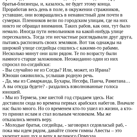
братья-близнецы, и, казалось, не будет этому конца.
Проработав весь день в поле, в окружении стражников,
уставшие, они возвращались в ненавистный дом почти в
сумерки. Пленников вели по городским улицам, где на них
никто не обращал внимания. Таких рабов, как они, тут было
немало. Иногда пути невольников на какой-нибудь улице
пересекались. Тогда эти несчастные разглядывали друг друга,
пытаясь распознать своих земляков. Вот так однажды на
широкой улице согдийцы сошлись с какими-то рабами.
Несколько минут они шли рядом. Те по возрасту были
намного старше заложников. Неожиданно один из них
спросил по-согдийски:
- Вы случайно не из Согды? Или, может, из Ирана?
Юноши оживились, услышав родную речь.
- Да, мы из Самарканда, Бухары, Несефа, Панча, Рамитана…
А вы откуда будете? - раздались взволнованные голоса
юношей.
- Мы из Термеза, уже шестой год страдаем здесь. Нас
доставили сюда во времена первых арабских набегов. Вначале
нас было много. Но со временем кто-то ушел из жизни, а кто-
то принял ислам и стал вольным человеком. Мы же
отказались менять веру.
- Молодые братья, согдийцы, - заговорил седовласый раб, -
пока мы идем рядом, давайте споем гимны Авесты – это
укрепит наш дух и веру в великого Ормузда.