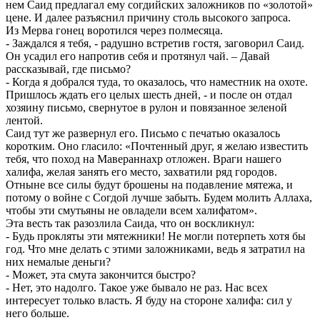
нем Саид предлагал ему согдийских заложников по «золотой»
цене. И далее разъяснил причину столь высокого запроса.
Из Мерва гонец воротился через полмесяца.
- Заждался я тебя, - радушно встретив гостя, заговорил Саид.
Он усадил его напротив себя и протянул чай. – Давай
рассказывай, где письмо?
- Когда я добрался туда, то оказалось, что наместник на охоте.
Пришлось ждать его целых шесть дней, - и после он отдал
хозяину письмо, свернутое в рулон и повязанное зеленой
лентой.
Саид тут же развернул его. Письмо с печатью оказалось
коротким. Оно гласило: «Почтенный друг, я желаю известить
тебя, что поход на Мавераннахр отложен. Враги нашего
халифа, желая занять его место, захватили ряд городов.
Отныне все силы будут брошены на подавление мятежа, и
потому о войне с Согдой лучше забыть. Будем молить Аллаха,
чтобы эти смутьяны не овладели всем халифатом».
Эта весть так разозлила Саида, что он воскликнул:
- Будь прокляты эти мятежники! Не могли потерпеть хотя бы
год. Что мне делать с этими заложниками, ведь я затратил на
них немалые деньги?
- Может, эта смута закончится быстро?
- Нет, это надолго. Такое уже бывало не раз. Нас всех
интересует только власть. Я буду на стороне халифа: сил у
него больше.