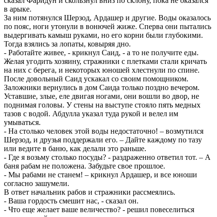
сказал Фаридун и скользнул вниз по склону, пока не оказался
в арыке.
За ним потянулся Шерзод, Ардашер и другие. Воды оказалось
по пояс, ноги утонули в вонючей жиже. Сперва они пытались
выдергивать камыш руками, но его корни были глубокими.
Тогда взялись за лопаты, ковыряя дно.
- Работайте живее, - крикнул Саид, - а то не получите еды.
Желая угодить хозяину, стражники с плетками стали кричать
на них с берега, и некоторых юношей хлестнули по спине.
После довольный Саид ускакал со своим помощником.
Заложники вернулись в дом Саида только поздно вечером.
Уставшие, злые, еле двигая ногами, они вошли во двор, не
поднимая головы. У стены на выступе стояло пять медных
тазов с водой. Абдулла указал туда рукой и велел им
умываться.
- На столько человек этой воды недостаточно! – возмутился
Шерзод, и друзья поддержали его. – Дайте каждому по тазу
или ведите в баню, как делали это раньше.
- Где я возьму столько посуды? - раздраженно ответил тот. – А
баня рабам не положена. Забудьте свое прошлое.
- Мы рабами не станем! – крикнул Ардашер, и все юноши
согласно зашумели.
В ответ начальник рабов и стражники рассмеялись.
- Ваша гордость смешит нас, - сказал он.
- Что еще желает ваше величество? - решил повеселиться