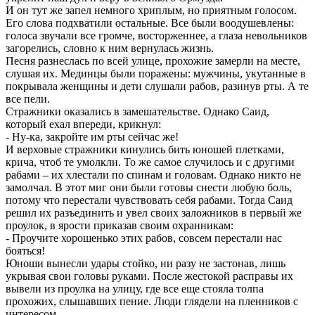
И он тут же запел немного хриплым, но приятным голосом.
Его слова подхватили остальные. Все были воодушевлены:
голоса звучали все громче, восторженнее, а глаза невольников
загорелись, словно к ним вернулась жизнь.
Песня разнеслась по всей улице, прохожие замерли на месте,
слушая их. Мединцы были поражены: мужчины, укутанные в
покрывала женщины и дети слушали рабов, разинув рты. А те
все пели.
Стражники оказались в замешательстве. Однако Саид,
который ехал впереди, крикнул:
- Ну-ка, закройте им рты сейчас же!
И верховые стражники кинулись бить юношей плетками,
крича, чтоб те умолкли. То же самое случилось и с другими
рабами – их хлестали по спинам и головам. Однако никто не
замолчал. В этот миг они были готовы снести любую боль,
потому что перестали чувствовать себя рабами. Тогда Саид
решил их разъединить и увел своих заложников в первый же
проулок, в ярости приказав своим охранникам:
- Проучите хорошенько этих рабов, совсем перестали нас
бояться!
Юноши вынесли удары стойко, ни разу не застонав, лишь
укрывая свои головы руками. После жестокой расправы их
вывели из проулка на улицу, где все еще стояла толпа
прохожих, слышавших пение. Люди глядели на пленников с
интересом.