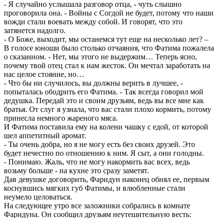
- Я случайно услышала разговор отца, - чуть слышно
проговорила она. - Войны с Согдой не будет, потому что наши
вожди стали воевать между собой. И говорят, что это
затянется надолго.
- О Боже, выходит, мы останемся тут еще на несколько лет? –
В голосе юноши было столько отчаяния, что Фатима пожалела
о сказанном. - Нет, мы этого не выдержим… Теперь ясно,
почему твой отец стал к нам жесток. Он мечтал заработать на
нас целое стояние, но…
- Что бы ни случилось, вы должны верить в лучшее, -
попыталась ободрить его Фатима. - Так всегда говорил мой
дедушка. Передай это и своим друзьям, ведь вы все мне как
братья. От слуг я узнала, что вас стали плохо кормить, потому
принесла немного жареного мяса.
И Фатима поставила ему на колени чашку с едой, от которой
шел аппетитный аромат.
- Ты очень добра, но я не могу есть без своих друзей. Это
будет нечестно по отношению к ним. Я сыт, а они голодны.
- Понимаю. Жаль, что не могу накормить вас всех, ведь
возьму больше - на кухне это сразу заметят.
Дав девушке договорить, Фаридун наконец обнял ее, первым
коснувшись мягких губ Фатимы, и влюбленные стали
неумело целоваться.
На следующее утро все заложники собрались в комнате
Фаридуна. Он сообщил друзьям неутешительную весть: