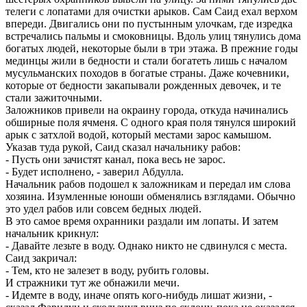
телеги с лопатами для очистки арыков. Сам Саид ехал верхом
впереди. Двигались они по пустынным улочкам, где изредка
встречались пальмы и смоковницы. Вдоль улиц тянулись дома
богатых людей, некоторые были в три этажа. В прежние годы
мединцы жили в бедности и стали богатеть лишь с началом
мусульманских походов в богатые страны. Даже кочевники,
которые от бедности закапывали рожденных девочек, и те
стали зажиточными.
Заложников привели на окраину города, откуда начинались
обширные поля ячменя. С одного края поля тянулся широкий
арык с затхлой водой, который местами зарос камышом.
Указав туда рукой, Саид сказал начальнику рабов:
- Пусть они зачистят канал, пока весь не зарос.
- Будет исполнено, - заверил Абдулла.
Начальник рабов подошел к заложникам и передал им слова
хозяина. Изумленные юноши обменялись взглядами. Обычно
это удел рабов или совсем бедных людей.
В это самое время охранники раздали им лопаты. И затем
начальник крикнул:
- Давайте лезьте в воду. Однако никто не сдвинулся с места.
Саид закричал:
- Тем, кто не залезет в воду, рубить головы.
И стражники тут же обнажили мечи.
- Идемте в воду, иначе опять кого-нибудь лишат жизни, -