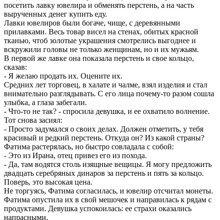
посетить лавку ювелира и обменять перстень, а на часть
вырученных денег купить еду.
Лавки ювелиров были богаче, чище, с деревянными
прилавками. Весь товар висел на стенах, обитых красной
тканью, чтоб золотые украшения смотрелись выгоднее и
вскружили головы не только женщинам, но и их мужьям.
В первой же лавке она показала перстень и свое кольцо,
сказав:
- Я желаю продать их. Оцените их.
Средних лет торговец, в халате и чалме, взял изделия и стал
внимательно разглядывать. С его лица почему-то разом сошла
улыбка, а глаза забегали.
- Что-то не так? - спросила девушка, и ее охватило волнение.
Тот снова засиял:
- Просто задумался о своих делах. Должен отметить, у тебя
красивый и редкий перстень. Откуда он? Из какой страны?
Фатима растерялась, но быстро совладала с собой:
- Это из Ирана, отец привез его из похода.
- Да, там водятся столь изящные вещицы. Я могу предложить
двадцать серебряных динаров за перстень и пять за кольцо.
Поверь, это высокая цена.
Не торгуясь, Фатима согласилась, и ювелир отсчитал монеты.
Фатима опустила их в свой мешочек и направилась к рядам с
продуктами. Девушка успокоилась: ее страхи оказались
напрасными.