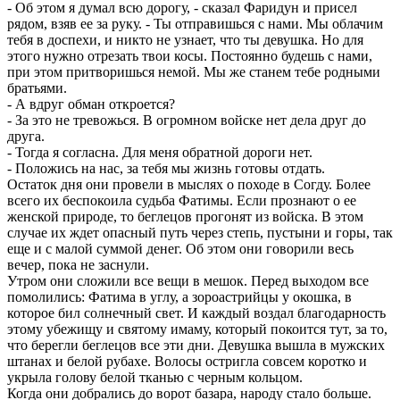
- Об этом я думал всю дорогу, - сказал Фаридун и присел
рядом, взяв ее за руку. - Ты отправишься с нами. Мы облачим
тебя в доспехи, и никто не узнает, что ты девушка. Но для
этого нужно отрезать твои косы. Постоянно будешь с нами,
при этом притворишься немой. Мы же станем тебе родными
братьями.
- А вдруг обман откроется?
- За это не тревожься. В огромном войске нет дела друг до
друга.
- Тогда я согласна. Для меня обратной дороги нет.
- Положись на нас, за тебя мы жизнь готовы отдать.
Остаток дня они провели в мыслях о походе в Согду. Более
всего их беспокоила судьба Фатимы. Если прознают о ее
женской природе, то беглецов прогонят из войска. В этом
случае их ждет опасный путь через степь, пустыни и горы, так
еще и с малой суммой денег. Об этом они говорили весь
вечер, пока не заснули.
Утром они сложили все вещи в мешок. Перед выходом все
помолились: Фатима в углу, а зороастрийцы у окошка, в
которое бил солнечный свет. И каждый воздал благодарность
этому убежищу и святому имаму, который покоится тут, за то,
что берегли беглецов все эти дни. Девушка вышла в мужских
штанах и белой рубахе. Волосы остригла совсем коротко и
укрыла голову белой тканью с черным кольцом.
Когда они добрались до ворот базара, народу стало больше.