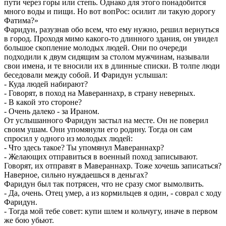
пути через горы или степь. Однако для этого понадобится
много воды и пищи. Но вот вопРос: осилит ли такую дорогу
Фатима?»
Фаридун, разузнав обо всем, что ему нужно, решил вернуться
в город. Проходя мимо какого-то длинного здания, он увидел
большое скопление молодых людей. Они по очереди
подходили к двум сидящим за столом мужчинам, называли
свои имена, и те вносили их в длинные списки. В толпе люди
беседовали между собой. И Фаридун услышал:
- Куда людей набирают?
- Говорят, в поход на Мавераннахр, в страну неверных.
- В какой это стороне?
- Очень далеко - за Ираном.
От услышанного Фаридун застыл на месте. Он не поверил
своим ушам. Они упомянули его родину. Тогда он сам
спросил у одного из молодых людей:
- Что здесь такое? Ты упомянул Мавераннахр?
- Желающих отправиться в военный поход записывают.
Говорят, их отправят в Мавераннахр. Тоже хочешь записаться?
Наверное, сильно нуждаешься в деньгах?
Фаридун был так потрясен, что не сразу смог вымолвить.
- Да, очень. Отец умер, а из кормильцев я один, - соврал с ходу
Фаридун.
- Тогда мой тебе совет: купи шлем и кольчугу, иначе в первом
же бою убьют.