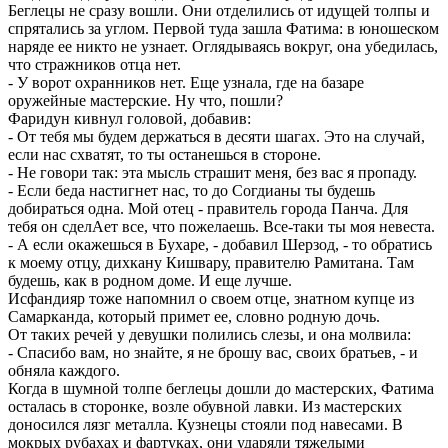
Беглецы не сразу вошли. Они отделились от идущей толпы и
спрятались за углом. Первой туда зашла Фатима: в юношеском
наряде ее никто не узнает. Оглядываясь вокруг, она убедилась,
что стражников отца нет.
- У ворот охранников нет. Еще узнала, где на базаре
оружейные мастерские. Ну что, пошли?
Фаридун кивнул головой, добавив:
- От тебя мы будем держаться в десяти шагах. Это на случай,
если нас схватят, то ты останешься в стороне.
- Не говори так: эта мысль страшит меня, без вас я пропаду.
- Если беда настигнет нас, то до Согдианы ты будешь
добираться одна. Мой отец - правитель города Панча. Для
тебя он сделАет все, что пожелаешь. Все-таки ты моя невеста.
- А если окажешься в Бухаре, - добавил Шерзод, - то обратись
к моему отцу, дихкану Кишвару, правителю Рамитана. Там
будешь, как в родном доме. И еще лучше.
Исфандияр тоже напомнил о своем отце, знатном купце из
Самарканда, который примет ее, словно родную дочь.
От таких речей у девушки полились слезы, и она молвила:
- Спасибо вам, но знайте, я не брошу вас, своих братьев, - и
обняла каждого.
Когда в шумной толпе беглецы дошли до мастерских, Фатима
осталась в сторонке, возле обувной лавки. Из мастерских
доносился лязг металла. Кузнецы стояли под навесами. В
мокрых рубахах и фартуках, они ударяли тяжелыми