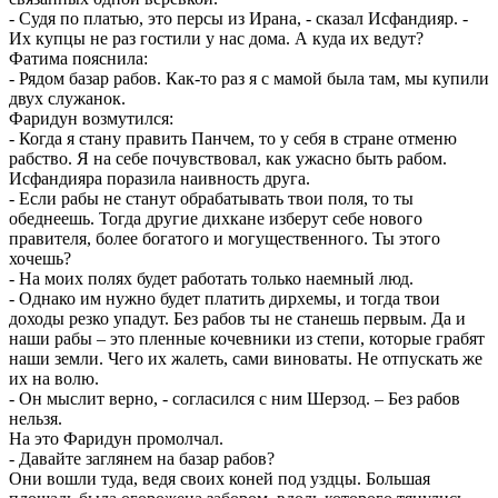
- Судя по платью, это персы из Ирана, - сказал Исфандияр. -
Их купцы не раз гостили у нас дома. А куда их ведут?
Фатима пояснила:
- Рядом базар рабов. Как-то раз я с мамой была там, мы купили
двух служанок.
Фаридун возмутился:
- Когда я стану править Панчем, то у себя в стране отменю
рабство. Я на себе почувствовал, как ужасно быть рабом.
Исфандияра поразила наивность друга.
- Если рабы не станут обрабатывать твои поля, то ты
обеднеешь. Тогда другие дихкане изберут себе нового
правителя, более богатого и могущественного. Ты этого
хочешь?
- На моих полях будет работать только наемный люд.
- Однако им нужно будет платить дирхемы, и тогда твои
доходы резко упадут. Без рабов ты не станешь первым. Да и
наши рабы – это пленные кочевники из степи, которые грабят
наши земли. Чего их жалеть, сами виноваты. Не отпускать же
их на волю.
- Он мыслит верно, - согласился с ним Шерзод. – Без рабов
нельзя.
На это Фаридун промолчал.
- Давайте заглянем на базар рабов?
Они вошли туда, ведя своих коней под уздцы. Большая