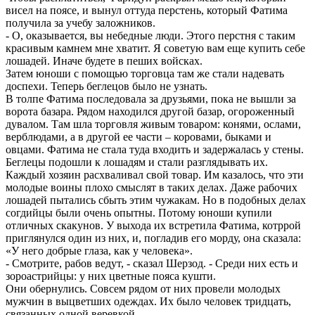
висел на поясе, и вынул оттуда перстень, который Фатима
получила за учебу заложников.
- О, оказывается, вы небедные люди. Этого перстня с таким
красивым камнем мне хватит. Я советую вам еще купить себе
лошадей. Иначе будете в пеших войсках.
Затем юноши с помощью торговца там же стали надевать
доспехи. Теперь беглецов было не узнать.
В толпе Фатима последовала за друзьями, пока не вышли за
ворота базара. Рядом находился другой базар, огороженный
дувалом. Там шла торговля живым товаром: конями, ослами,
верблюдами, а в другой ее части – коровами, быками и
овцами. Фатима не стала туда входить и задержалась у стены.
Беглецы подошли к лошадям и стали разглядывать их.
Каждый хозяин расхваливал свой товар. Им казалось, что эти
молодые воины плохо смыслят в таких делах. Даже рабочих
лошадей пытались сбыть этим чужакам. Но в подобных делах
согдийцы были очень опытны. Потому юноши купили
отличных скакунов. У выхода их встретила Фатима, котррой
приглянулся один из них, и, погладив его морду, она сказала:
«У него добрые глаза, как у человека».
- Смотрите, рабов ведут, - сказал Шерзод. - Среди них есть и
зороастрийцы: у них цветные пояса кушти.
Они обернулись. Совсем рядом от них провели молодых
мужчин в выцветших одеждах. Их было человек тридцать,
связанных одной веревкой.