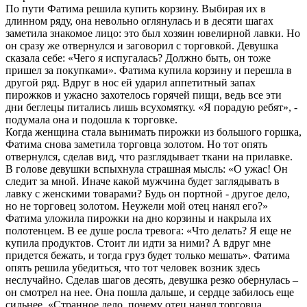
По пути Фатима решила купить корзину. Выбирая их в
длинном ряду, она невольно оглянулась и в десяти шагах
заметила знакомое лицо: это был хозяин ювелирной лавки. Но
он сразу же отвернулся и заговорил с торговкой. Девушка
сказала себе: «Чего я испугалась? Должно быть, он тоже
пришел за покупками». Фатима купила корзину и перешла в
другой ряд. Вдруг в нос ей ударил аппетитный запах
пирожков и ужасно захотелось горячей пищи, ведь все эти
дни беглецы питались лишь всухомятку. «Я порадую ребят», -
подумала она и подошла к торговке.
Когда женщина стала вынимать пирожки из большого горшка,
Фатима снова заметила торговца золотом. Но тот опять
отвернулся, сделав вид, что разглядывает ткани на прилавке.
В голове девушки вспыхнула страшная мысль: «О ужас! Он
следит за мной. Иначе какой мужчина будет заглядывать в
лавку с женскими товарами? Будь он портной - другое дело,
но не торговец золотом. Неужели мой отец нанял его?»
Фатима уложила пирожки на дно корзины и накрыла их
полотенцем. В ее душе росла тревога: «Что делать? Я еще не
купила продуктов. Стоит ли идти за ними? А вдруг мне
придется бежать, и тогда груз будет только мешать». Фатима
опять решила убедиться, что тот человек возник здесь
неслучайно. Сделав шагов десять, девушка резко обернулась –
он смотрел на нее. Она пошла дальше, и сердце забилось еще
сильнее. «Странное дело, почему отец нанял торговца