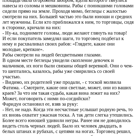
площадь была огорожена забором, вдоль которого тянулись
навесы из соломы и мешковины. Рабы с поникшими головами
сидели прямо на земле. Проходя мимо, беглецы с жалостью
смотрели на них. Большей частью это были юноши и средних
лет мужчины. Если кто приближался к ним, то торговцы, сидя
в сторонке, кричали на них:
- Ну-ка, поднимите головы, люди желают глянуть на товар!
И если покупатель замедлял шаги, то торговец подбегал к
нему и расхваливал своих рабов: «Глядите, какие они
молодые, крепкие».
Рабы смотрели на людей бесцветными глазами.
В одном месте беглецы увидели скопление девочек и
мальчиков, их ноги были связаны общей веревкой. Они о чем-
то шептались, казалось, рабы уже смирились со своей
участью.
- Видимо, их родителей уже продали, - с тоской молвила
Фатима. - Смотрите, какие они светлые, может, они из ваших
краев? За что им такая судьба, какая вина лежит на них?
Может, поговорить с ними по-согдийски?
Фаридун остановил ее, взяв за руку:
- Нет, не надо. Когда эти несчастные услышат родную речь, то
их вновь охватит ужасная тоска. А так дети слегка утешились.
Более всего юношей удивили негры. Ранее им не доводилось
видеть столь черных людей. Было их человек двадцать, в
белых штанах и рубахах, с цепями на ногах. Торговец решил,