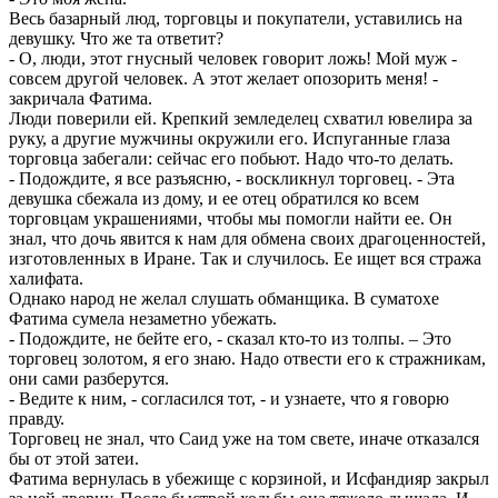
Весь базарный люд, торговцы и покупатели, уставились на
девушку. Что же та ответит?
- О, люди, этот гнусный человек говорит ложь! Мой муж -
совсем другой человек. А этот желает опозорить меня! -
закричала Фатима.
Люди поверили ей. Крепкий земледелец схватил ювелира за
руку, а другие мужчины окружили его. Испуганные глаза
торговца забегали: сейчас его побьют. Надо что-то делать.
- Подождите, я все разъясню, - воскликнул торговец. - Эта
девушка сбежала из дому, и ее отец обратился ко всем
торговцам украшениями, чтобы мы помогли найти ее. Он
знал, что дочь явится к нам для обмена своих драгоценностей,
изготовленных в Иране. Так и случилось. Ее ищет вся стража
халифата.
Однако народ не желал слушать обманщика. В суматохе
Фатима сумела незаметно убежать.
- Подождите, не бейте его, - сказал кто-то из толпы. – Это
торговец золотом, я его знаю. Надо отвести его к стражникам,
они сами разберутся.
- Ведите к ним, - согласился тот, - и узнаете, что я говорю
правду.
Торговец не знал, что Саид уже на том свете, иначе отказался
бы от этой затеи.
Фатима вернулась в убежище с корзиной, и Исфандияр закрыл