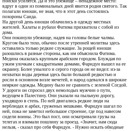
поиски усилятся. Да и это убежище – ненадежное место:
вдруг в один из поминальных дней явится родня святого. Так
полагали юноши, не зная, что в этот день состоялись
похороны Саида.
На другой день юноши облачились в одежду местных
жителей. Халаты и рубахи Фатима прихватила с собой из
дома.
Они покинули убежище, надев на головы белые чалмы.
Кругом было тихо, обычно после утренней молитвы здесь
оставались только редкие служащие. За рощей юноши
разошлись в разные стороны, как им объяснила Фатима.
Медина оказалась крупным арабским городом. Блуждая по
узким улочкам с квадратными домами, Фаридун вышел на ее
окраину. Более унылого и серого города он не видел: из-за
нехватки воды деревья здесь были большой редкостью и
росли в основном возле мечетей, и народ одевался в широкие
неяркие одежды. Медину было не сравнить с зеленой Согдой.
У дороги он спросил двух немолодых мужчин о пути,
ведущем в Палестину. Они указали на пыльную дорогу,
уходящую в степь. По ней двигались редкие люди на
верблюдах и арбах, груженых мешками. Фаридун шагал по
ней, пока не заметил небольшое строение, где под навесом
сидели воины. Это был пост, они осматривали грузы на
телегах и взимали пошлину за проезд. «Значит, нам сюда
нельзя, - сказал про себя Фаридун. - Нужно искать обходные