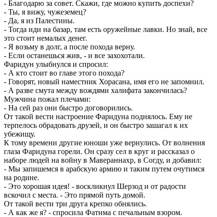
- Благодарю за совет. Скажи, где можно купить доспехи?
- Ты, я вижу, чужеземец?
- Да, я из Палестины.
- Тогда иди на базар, там есть оружейные лавки. Но знай, все
это стоит немалых денег.
- Я возьму в долг, а после похода верну.
- Если останешься жив, - и все захохотали.
Фаридун улыбнулся и спросил:
- А кто стоит во главе этого похода?
- Говорят, новый наместник Хорасана, имя его не запомнил.
- А разве смута между вождями халифата закончилась?
Мужчина пожал плечами:
- На сей раз они быстро договорились.
От такой вести настроение Фаридуна поднялось. Ему не
терпелось обрадовать друзей, и он быстро зашагал к их
убежищу.
К тому времени другие юноши уже вернулись. От волнения
глаза Фаридуна горели. Он сразу сел в круг и рассказал о
наборе людей на войну в Мавераннахр, в Согду, и добавил:
- Мы запишемся в арабскую армию и таким путем очутимся
на родине.
- Это хорошая идея! - воскликнул Шерзод и от радости
вскочил с места. - Это прямой путь домой.
От такой вести три друга крепко обнялись.
- А как же я? - спросила Фатима с печальным взором.