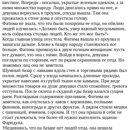
шествие. Впереди - носилки, укрытые зеленым одеялом, а за
ними множество народу. Люди двигались прямо на нее, и
девушка вернулась в проулок, откуда вышла. Там она
прижалась к стене дома и опустила голову.
Фатима не знала, что это были похороны ее отца, но обилию
людей изумилась: «Должно быть, умер важный мусульманин,
коль собралось столько людей. Кто же это мог быть?»
Когда главная улица опустела, Фатима вышла из проулка и
зашагала дальше. Ближе к базару народу становилось все
больше. Фатима примкнула к двум полным женщинам: пусть
все думают, что она с ними. Войдя в ворота, девушка
поглядела по сторонам, нет ли рядом охранников ее отца. Но
знакомых лиц она не заметила.
Шумный базар с лавками вдоль стен и торговыми рядами был
полон людей. Сразу у входа начинались длинные проходы,
укрытые навесами из грубой ткани или камыша. При виде
множества товаров на душе девушки стало спокойнее, тревога
отступила. После склепа и скудной еды базар казался сущим
раем. Разглядывая содержимое прилавков, Фатима не
заметила, как очутилась у лавок с корзинами, полными
фиников, винограда и других фруктов. А рядом стояли мешки
с пшеницей, ячменем, горохом. И тут она пришла в себя: не
стоит увлекаться, тем более ей нужно выполнить задание
Фаридуна.
Убедившись, что на базаре нет людей отца, она решила