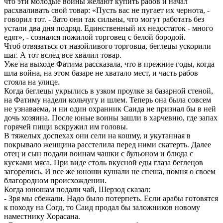
что эти молодые воины желают купить рабов и начал
расхваливать свой товар: «Пусть вас не пугает их чернота, -
говорил тот. - Зато они так сильны, что могут работать без
устали два дня подряд. Единственный их недостаток - много
едят», - сознался пожилой торговец с белой бородой.
Чтоб отвязаться от назойливого торговца, беглецы ускорили
шаг. А тот вслед все хвалил товар.
Уже на выходе Фатима рассказала, что в прежние годы, когда
шла война, на этом базаре не хватало мест, и часть рабов
стояла на улице.
Когда беглецы укрылись в узком проулке за базарной стеной,
на Фатиму надели кольчугу и шлем. Теперь она была совсем
не узнаваема, и ни один охранник Саида не признал бы в ней
дочь хозяина. После юные воины зашли в харчевню, где запах
горячей пищи вскружил им головы.
В тяжелых доспехах они сели на кошму, и укутанная в
покрывало женщина расстелила перед ними скатерть. Далее
отец и сын подали воинам чашки с бульоном и блюда с
кусками мяса. При виде столь вкусной еды глаза беглецов
загорелись. И все же юноши кушали не спеша, помня о своем
благородном происхождении.
Когда юношам подали чай, Шерзод сказал:
- Зря мы сбежали. Надо было потерпеть. Если арабы готовятся
к походу на Согд, то Саид продал бы заложников новому
наместнику Хорасана.