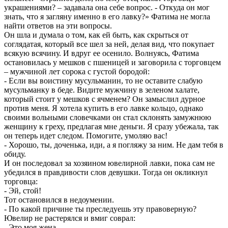
украшениями? – задавала она себе вопрос. - Откуда он мог
знать, что я загляну именно в его лавку?» Фатима не могла
найти ответов на эти вопросы.
Он шла и думала о том, как ей быть, как скрыться от
соглядатая, который все шел за ней, делая вид, что покупает
всякую всячину. И вдруг ее осенило. Волнуясь, Фатима
остановилась у мешков с пшеницей и заговорила с торговцем
– мужчиной лет сорока с густой бородой:
- Если вы воистину мусульманин, то не оставите слабую
мусульманку в беде. Видите мужчину в зеленом халате,
который стоит у мешков с ячменем? Он замыслил дурное
против меня. Я хотела купить в его лавке кольцо, однако
своими вольными словечками он стал склонять замужнюю
женщину к греху, предлагая мне деньги. Я сразу убежала, так
он теперь идет следом. Помогите, умоляю вас!
- Хорошо, ты, доченька, иди, а я погляжу за ним. Не дам тебя в
обиду.
И он последовал за хозяином ювелирной лавки, пока сам не
убедился в правдивости слов девушки. Тогда он окликнул
торговца:
- Эй, стой!
Тот остановился в недоумении.
- По какой причине ты преследуешь эту правоверную?
Ювелир не растерялся и вмиг соврал:
- Это моя жена.