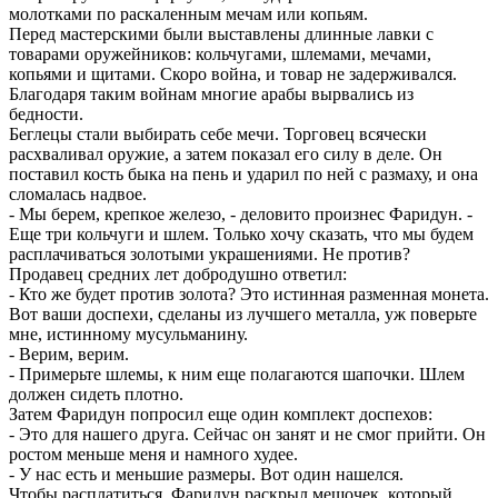
молотками по раскаленным мечам или копьям.
Перед мастерскими были выставлены длинные лавки с
товарами оружейников: кольчугами, шлемами, мечами,
копьями и щитами. Скоро война, и товар не задерживался.
Благодаря таким войнам многие арабы вырвались из
бедности.
Беглецы стали выбирать себе мечи. Торговец всячески
расхваливал оружие, а затем показал его силу в деле. Он
поставил кость быка на пень и ударил по ней с размаху, и она
сломалась надвое.
- Мы берем, крепкое железо, - деловито произнес Фаридун. -
Еще три кольчуги и шлем. Только хочу сказать, что мы будем
расплачиваться золотыми украшениями. Не против?
Продавец средних лет добродушно ответил:
- Кто же будет против золота? Это истинная разменная монета.
Вот ваши доспехи, сделаны из лучшего металла, уж поверьте
мне, истинному мусульманину.
- Верим, верим.
- Примерьте шлемы, к ним еще полагаются шапочки. Шлем
должен сидеть плотно.
Затем Фаридун попросил еще один комплект доспехов:
- Это для нашего друга. Сейчас он занят и не смог прийти. Он
ростом меньше меня и намного худее.
- У нас есть и меньшие размеры. Вот один нашелся.
Чтобы расплатиться, Фаридун раскрыл мешочек, который