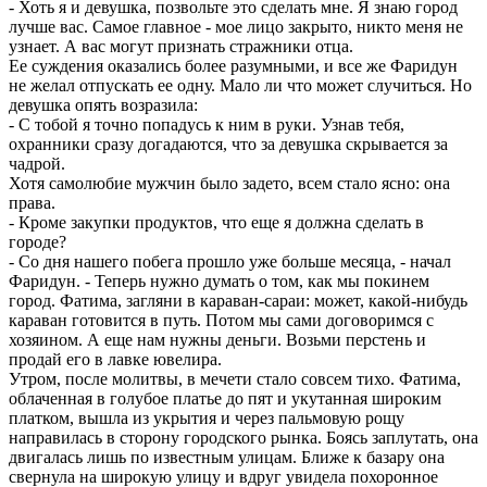
- Хоть я и девушка, позвольте это сделать мне. Я знаю город
лучше вас. Самое главное - мое лицо закрыто, никто меня не
узнает. А вас могут признать стражники отца.
Ее суждения оказались более разумными, и все же Фаридун
не желал отпускать ее одну. Мало ли что может случиться. Но
девушка опять возразила:
- С тобой я точно попадусь к ним в руки. Узнав тебя,
охранники сразу догадаются, что за девушка скрывается за
чадрой.
Хотя самолюбие мужчин было задето, всем стало ясно: она
права.
- Кроме закупки продуктов, что еще я должна сделать в
городе?
- Со дня нашего побега прошло уже больше месяца, - начал
Фаридун. - Теперь нужно думать о том, как мы покинем
город. Фатима, загляни в караван-сараи: может, какой-нибудь
караван готовится в путь. Потом мы сами договоримся с
хозяином. А еще нам нужны деньги. Возьми перстень и
продай его в лавке ювелира.
Утром, после молитвы, в мечети стало совсем тихо. Фатима,
облаченная в голубое платье до пят и укутанная широким
платком, вышла из укрытия и через пальмовую рощу
направилась в сторону городского рынка. Боясь заплутать, она
двигалась лишь по известным улицам. Ближе к базару она
свернула на широкую улицу и вдруг увидела похоронное