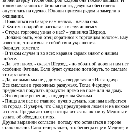
за ней дверцу. После быстрой ходьбы она тяжело дышала. И
только оказавшись в безопасности, девушка обессилено
опустилась на одеяло. Юноши присели рядом и замерли в
ожидании.
- Появляться на базаре нам нельзя, - начала она.
И Фатима подробно рассказала о случившемся.
- Откуда торговец узнал о нас? – удивился Шерзод.
- Должно быть, мой отец обратился к торговцам золотом. Ему
известно, что я взяла с собой свои украшения.
Фаридун заметил:
- В таком случае и во всех караван-сараях знают о нашем
побеге.
- Да, это плохо, - сказал Шерзод, - но обратной дороги нам нет,
особенно Фатиме. Если будет суждено погибнуть, то сделаем
это достойно.
- Да, живыми мы не дадимся, - твердо заявил Исфандияр.
Все смолкли в тревожных раздумьях. Тогда Фаридун
предложил покупать продукты прямо на поле или на дому.
- Это верное решение, - поддержала Фатима.
- Пища для нас не главное, нужно думать, как нам выбраться
из города. Я уверен, что Саид предупредил людей и на выходе
из него. Предлагаю завтра отправиться на окраину Медины и
узнать об обходных путях.
Друзья выразили согласие, потому что оставаться в городе
стало опасно. Саид теперь знает, что беглецы еще в Медине, и