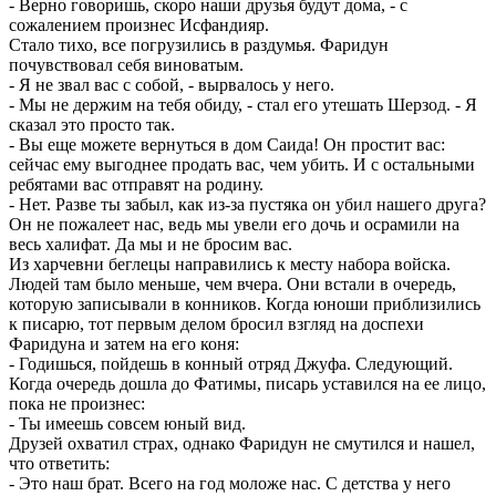
- Верно говоришь, скоро наши друзья будут дома, - с
сожалением произнес Исфандияр.
Стало тихо, все погрузились в раздумья. Фаридун
почувствовал себя виноватым.
- Я не звал вас с собой, - вырвалось у него.
- Мы не держим на тебя обиду, - стал его утешать Шерзод. - Я
сказал это просто так.
- Вы еще можете вернуться в дом Саида! Он простит вас:
сейчас ему выгоднее продать вас, чем убить. И с остальными
ребятами вас отправят на родину.
- Нет. Разве ты забыл, как из-за пустяка он убил нашего друга?
Он не пожалеет нас, ведь мы увели его дочь и осрамили на
весь халифат. Да мы и не бросим вас.
Из харчевни беглецы направились к месту набора войска.
Людей там было меньше, чем вчера. Они встали в очередь,
которую записывали в конников. Когда юноши приблизились
к писарю, тот первым делом бросил взгляд на доспехи
Фаридуна и затем на его коня:
- Годишься, пойдешь в конный отряд Джуфа. Следующий.
Когда очередь дошла до Фатимы, писарь уставился на ее лицо,
пока не произнес:
- Ты имеешь совсем юный вид.
Друзей охватил страх, однако Фаридун не смутился и нашел,
что ответить:
- Это наш брат. Всего на год моложе нас. С детства у него