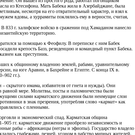
начение. Он вышел из простого рода, работал погонщиком
масла из Ктесифона. Мать Бабека жила в Азербайджане, была
етливым, несмотря на его отвратительный характер, и взял к
 мужем вдовы, а хуррамиты поклялись ему в верности, считая,
В 833 г. халифское войско в сражении под Хамаданом нанесло
 византийскую территорию.
братился за помощью к Феофилу. В переписке с ним Бабек
а осадили крепость Базз, резиденцию и командный пункт Бабека.
казнен как преступник.
вавших к общинному владению землей, рабами, уравнительному
сии, на юге Аравии, в Бахрейне и Египте. С конца IX в.
–902 гг.).
– скрытого имама, избавителя от гнета и нужды). Они
 равной мере. Молитвы, посты и паломничества были
вижущими силами карматского движения были неимущие слои
противники в знак презрения, употребляя слово «кармат» как
правлялись с пленными.
торговли и экономический спад. Карматская община
–905 гг. карматское движение приобрело независимость и
инные рабы – африканцы (негры и эфиопы). Государство владело
ждались грабежами, резней, угоном в рабство мирных жителей.