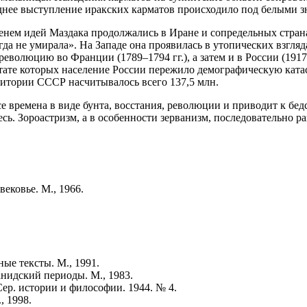
днее выступление иракских карматов происходило под белыми зн
ем идей Маздака продолжались в Иране и сопредельных странах
да не умирала». На Западе она проявилась в утопических взгля
еволюцию во Франции (1789–1794 гг.), а затем и в России (1917
тате которых население России пережило демографическую ката
рритории СССР насчитывалось всего 137,5 млн.
 времена в виде бунта, восстания, революции и приводит к бедст
есь. Зороастризм, а в особенности зерванизм, последовательно 
вековье. М., 1966.
ые тексты. М., 1991.
нидский периоды. М., 1983.
ер. истории и философии. 1944. № 4.
, 1998.