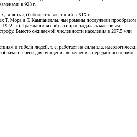
аменами в 928 г.
, вплоть до бабидских восстаний в XIX в.
дах Т. Мора и Т. Кампанеллы, чьи романы послужили прообразом
–1922 гг.). Гражданская война сопровождалась массовым
строфу. Вместо ожидаемой численности населения в 207,5 млн
виям и гибели людей, т. е. работает на силы зла, идеологически
разоблачают ереси для очищения вероучения, переданного людям