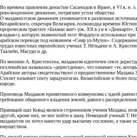
Во времена правления династии Сасанидов в Иране, в VI в. н. 
революционное движение, потрясшее устои общества.
О маздакистском движении упоминается в различных источниках
Кесарийского, секретаря Велизария, полководца времени Юстини
пророческом трактате «Бахман яшт» (ок. XII в.) и в «Денкарте
владык»), которую знаменитый поэт Фирдоуси использовал при
арабском переводе под названием «Сияр ул-Мулук». Содержание 
трудах известных европейских ученых Т. Нёльдеке и А. Кристе
Таалиби, Масуди и др.
По мнению А. Кристенсена, маздакизм идентичен секте деристд
пехлевийски называлась «деристденан», что означает «те, кото
Арабские авторы свидетельствуют о предшественнике Маздака 
Стилит называет секту зарадуштаган. Византийские и более поз
народе.
Проповедь Маздаком примитивного коммунизма с идеей равенст
требование общинного владения землей, равного распределени
Правящий шах Ковад являлся сторонником учения Маздака, позво
другой, кроме них, не мог войти к шаху. Немецкий ученый Т. 
маздакитов он хотел нанести удар высшему сословию, а также ос
имуществом.
По другой версии историков, основной причиной принятия Кова