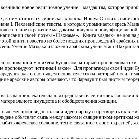
э. возникло новое религиозное учение – маздакизм, которое при
, к ним относится сирийская хроника Иошуа Стилита, написанна
ана I. Пехлевийские тексты, в которых упоминается ересь Мазда
». Более полное отражение маздакизм получил в полуофициально
 написании своей поэмы «Шахнаме». «Книга владык» не дошла д
этой книги известно из более поздних произведений арабских и
нсена. Учение Маздака изложено арабским ученым аш Шахристан
ен, основанной манихеем Бундосом, который проповедовал схизм
рые проповедуют истинный закон». Для пропаганды своей идеи Б
Зарадуште как о настоящем основателе секты, который носил и
дние арабские авторы отмечают, что Зарадушт был чистым теоре
ва была привлекательна для представителей низших сословий в
я материального имущества и обобществления женщин.
лял ему проповедовать свои идеи народу и претворять их в жиз
Нёльдеке объясняет связь между шахом и священником-еретиком 
лабить жреческое сословие, тесно связанное с аристократией, х
дом идей Маздака были голод и бедствия среди народа, а путем