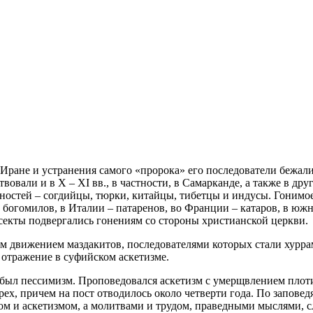
Иране и устранения самого «пророка» его последователи бежали 
вали и в X – XI вв., в частности, в Самарканде, а также в дру
ностей – согдийцы, тюрки, китайцы, тибетцы и индусы. Гонимо
нем богомилов, в Италии – патаренов, во Франции – катаров, в 
 секты подвергались гонениям со стороны христианской церкви.
 движением маздакитов, последователями которых стали хурра
 отражение в суфийском аскетизме.
ыл пессимизм. Проповедовался аскетизм с умерщвлением плоти
рех, причем на пост отводилось около четверти года. По запо
ом и аскетизмом, а молитвами и трудом, праведными мыслями, с