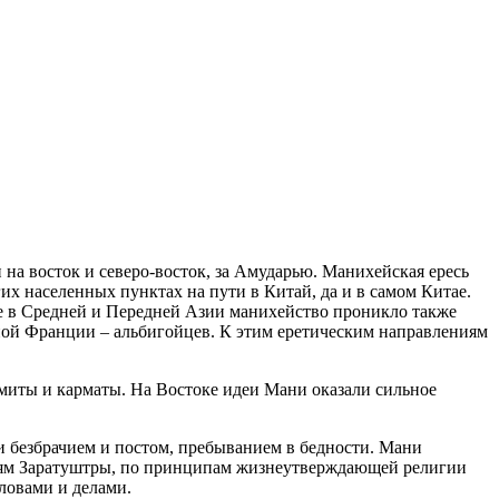
на восток и северо-восток, за Амударью. Манихейская ересь
гих населенных пунктах на пути в Китай, да и в самом Китае.
е в Средней и Передней Азии манихейство проникло также
южной Франции – альбигойцев. К этим еретическим направлениям
миты и карматы. На Востоке идеи Мани оказали сильное
 безбрачием и постом, пребыванием в бедности. Мани
ведям Заратуштры, по принципам жизнеутверждающей религии
ловами и делами.