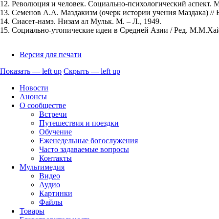
12. Революция и человек. Социально-психологический аспект. М.
13. Семенов А.А. Маздакизм (очерк истории учения Маздака) // В
14. Сиасет-намэ. Низам ал Мульк. М. – Л., 1949.
15. Социально-утопические идеи в Средней Азии / Ред. М.М.Хай
Версия для печати
Показать — left up
Скрыть — left up
left
Новости
up
Анонсы
О сообществе
Встречи
Путешествия и поездки
Обучение
Еженедельные богослужения
Часто задаваемые вопросы
Контакты
Мультимедия
Видео
Аудио
Картинки
Файлы
Товары