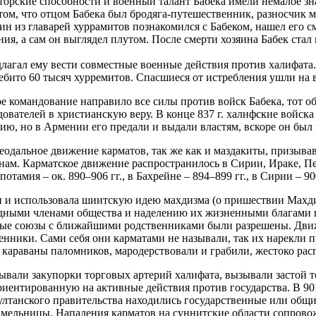
заторские способности и военный талант Бабека имели немалое з
 том, что отцом Бабека был бродяга-путешественник, разносчик 
н из главарей хуррамитов познакомился с Бабеком, нашел его см
ния, а сам он выглядел плутом. После смерти хозяина Бабек стал
агал ему вести совместные военные действия против халифата. 
ебито 60 тысяч хурремитов. Спасшиеся от истребления ушли на
е командование направило все силы против войск Бабека, тот о
дователей в христианскую веру. В конце 837 г. халифские войск
ию, но в Армении его предали и выдали властям, вскоре он был 
ифеодальное движение карматов, так же как и маздакиты, призы
ам. Карматское движение распространилось в Сирии, Ираке, Пер
мия – ок. 890–906 гг., в Бахрейне – 894–899 гг., в Сирии – 900
 и использовала шиитскую идею махдизма (о пришествии Махди 
дными членами общества и наделению их жизненными благами в
ачные союзы с ближайшими родственниками были разрешены. Д
ленники. Сами себя они карматами не называли, так их нарекли 
караваны паломников, мародерствовали и грабили, жестоко рас
ывали закупорки торговых артерий халифата, вызывали застой 
иентированную на активные действия против государства. В 901
султанского правительства находились государственные или общ
и мельницы. Нападения карматов на суннитские области сопрово