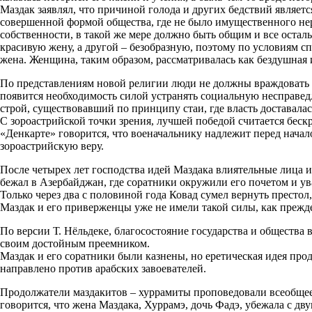
Маздак заявлял, что причиной голода и других бедствий являе
совершенной формой общества, где не было имущественного нера
собственности, в такой же мере должно быть общим и все остал
красивую жену, а другой – безобразную, поэтому по условиям с
жена. Женщина, таким образом, рассматривалась как бездушная 
По представлениям новой религии люди не должны враждовать меж
появится необходимость силой устранять социальную несправе
строй, существовавший по принципу стаи, где власть доставала
С зороастрийской точки зрения, лучшей победой считается беск
«Денкарте» говорится, что военачальнику надлежит перед нача
зороастрийскую веру.
После четырех лет господства идей Маздака влиятельные лица и 
бежал в Азербайджан, где соратники окружили его почетом и у
Только через два с половиной года Ковад сумел вернуть престол
Маздак и его приверженцы уже не имели такой силы, как прежд
По версии Т. Нёльдеке, благосостояние государства и общества
своим достойным преемником.
Маздак и его соратники были казнены, но еретическая идея про
направлено против арабских завоевателей.
Продолжатели маздакитов – хуррамиты проповедовали всеобщее 
говорится, что жена Маздака, Хуррамэ, дочь Фадэ, убежала с дв