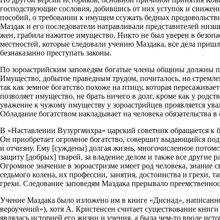
господствующие сословия, добившись от них уступок и снижени
пособий, о требовании к имущим ссужать бедных продовольстви
Маздак и его последователи натравливали представителей низши
жен, грабила нажитое имущество. Никто не был уверен в безопасн
местностей, которые следовали учению Маздака, все дела при
безнаказанно преступать законы.
По зороастрийским заповедям богатые члены общины должны по
Имущество, добытое праведным трудом, почиталось, но стремлен
так как земное богатство похоже на птицу, которая пересаживает
позволяет имущество, не брать ничего в долг, кроме как у родс
уважение к чужому имуществу у зороастрийцев проявляется уваж
Обладание богатством накладывает на человека обязательства в
В «Наставлении Вузургмихра» царский советник обращается к бо
Он приобретает огромное богатство, совершит выдающийся подв
и отчизну. Ему [суждены] долгая жизнь, многочисленное потомств
защиту [добрых] тварей, за владение делом и также все другие р
Огромное значение в зороастризме имеет род человека, знание 
седьмого колена, их профессии, занятия, достоинства и грехи, 
грехи. Следование заповедям Маздака прерывало преемственность
Учение Маздака было изложено им в книге «Диснад», написанно
вероучений»), хотя А. Кристенсен считает существование книги
являлась историей его жизни и учения, а была чем-то вроде ист