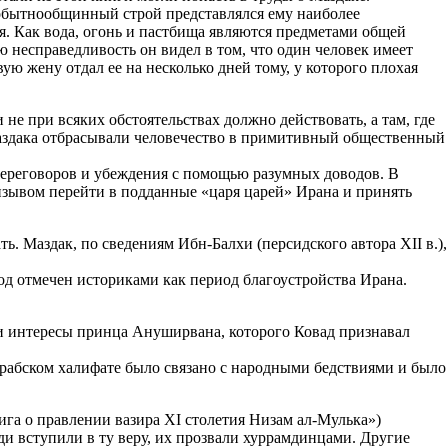
вобытнообщинный строй представлялся ему наиболее
я. Как вода, огонь и пастбища являются предметами общей
 несправедливость он видел в том, что один человек имеет
ю жену отдал ее на несколько дней тому, у которого плохая
не при всяких обстоятельствах должно действовать, а там, где
Маздака отбрасывали человечество в примитивный общественный
м переговоров и убеждения с помощью разумных доводов. В
ризывом перейти в подданные «царя царей» Ирана и принять
. Маздак, по сведениям Ибн-Балхи (персидского автора XII в.),
иод отмечен историками как период благоустройства Ирана.
и и интересы принца Ануширвана, которого Ковад признавал
 арабском халифате было связано с народными бедствиями и было
га о правлении вазира XI столетия Низам ал-Мулька»)
ди вступили в ту веру, их прозвали хуррамдинцами. Другие