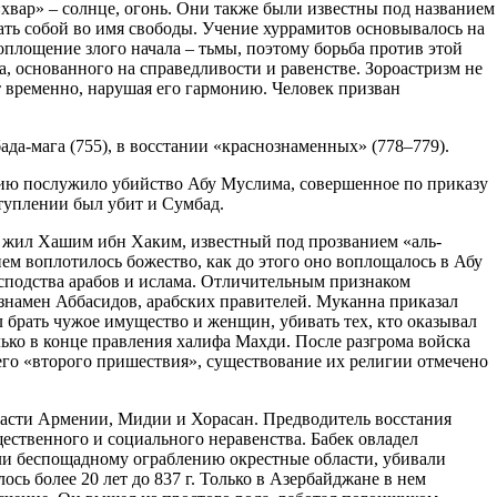
хвар» – солнце, огонь. Они также были известны под названием
ать собой во имя свободы. Учение хуррамитов основывалось на
оплощение злого начала – тьмы, поэтому борьба против этой
, основанного на справедливости и равенстве. Зороастризм не
т временно, нарушая его гармонию. Человек призван
да-мага (755), в восстании «краснознаменных» (778–779).
нию послужило убийство Абу Муслима, совершенное по приказу
туплении был убит и Сумбад.
е, жил Хашим ибн Хаким, известный под прозванием «аль-
нем воплотилось божество, как до этого оно воплощалось в Абу
осподства арабов и ислама. Отличительным признаком
намен Аббасидов, арабских правителей. Муканна приказал
л брать чужое имущество и женщин, убивать тех, кто оказывал
лько в конце правления халифа Махди. После разгрома войска
 его «второго пришествия», существование их религии отмечено
бласти Армении, Мидии и Хорасан. Предводитель восстания
ественного и социального неравенства. Бабек овладел
ли беспощадному ограблению окрестные области, убивали
ь более 20 лет до 837 г. Только в Азербайджане в нем