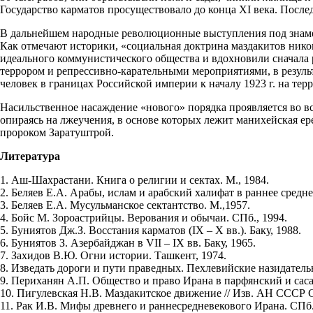
Государство карматов просуществовало до конца XI века. После
В дальнейшем народные революционные выступления под знамен
Как отмечают историки, «социальная доктрина маздакитов никог
идеального коммунистического общества и вдохновили сначала р
террором и репрессивно-карательными мероприятиями, в резуль
человек в границах Российской империи к началу 1923 г. на те
Насильственное насаждение «нового» порядка проявляется во все
опираясь на лжеучения, в основе которых лежит манихейская ер
пророком Заратуштрой.
Литература
1. Аш-Шахрастани. Книга о религии и сектах. М., 1984.
2. Беляев Е.А. Арабы, ислам и арабский халифат в раннее средне
3. Беляев Е.А. Мусульманское сектантство. М.,1957.
4. Бойс М. Зороастрийцы. Верования и обычаи. СПб., 1994.
5. Буниятов Дж.З. Восстания карматов (IX – X вв.). Баку, 1988.
6. Буниятов З. Азербайджан в VII – IX вв. Баку, 1965.
7. Захидов В.Ю. Огни истории. Ташкент, 1974.
8. Изведать дороги и пути праведных. Пехлевийские назидательн
9. Периханян А.П. Общество и право Ирана в парфянский и саса
10. Пигулевская Н.В. Маздакитское движение // Изв. АН СССР С
11. Рак И.В. Мифы древнего и раннесредневекового Ирана. СПб.