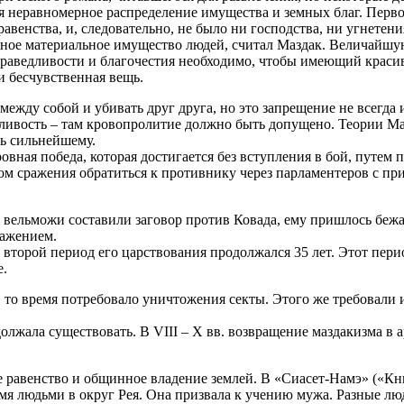
тся неравномерное распределение имущества и земных благ. Пер
венства, и, следовательно, не было ни господства, ни угнетени
ьное материальное имущество людей, считал Маздак. Величайшую
праведливости и благочестия необходимо, чтобы имеющий красиву
и бесчувственная вещь.
ду собой и убивать друг друга, но это запрещение не всегда и 
дливость – там кровопролитие должно быть допущено. Теории 
сь сильнейшему.
ровная победа, которая достигается без вступления в бой, путе
лом сражения обратиться к противнику через парламентеров с п
вельможи составили заговор против Ковада, ему пришлось бежать
важением.
, второй период его царствования продолжался 35 лет. Этот пер
е.
 в то время потребовало уничтожения секты. Этого же требовал
должала существовать. В VIII – X вв. возвращение маздакизма в
равенство и общинное владение землей. В «Сиасет-Намэ» («Кни
умя людьми в округ Рея. Она призвала к учению мужа. Разные лю