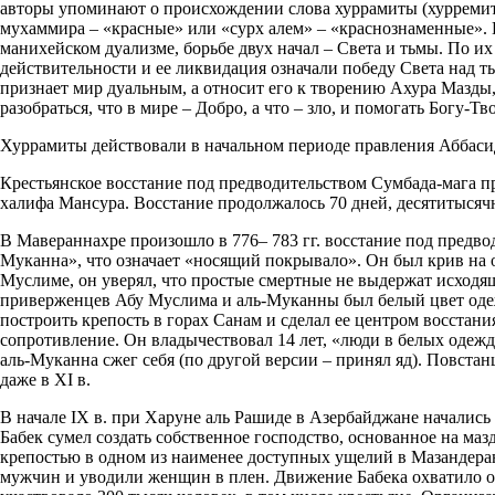
авторы упоминают о происхождении слова хуррамиты (хурремиты)
мухаммира – «красные» или «сурх алем» – «краснознаменные». 
манихейском дуализме, борьбе двух начал – Света и тьмы. По и
действительности и ее ликвидация означали победу Света над т
признает мир дуальным, а относит его к творению Ахура Мазды,
разобраться, что в мире – Добро, а что – зло, и помогать Богу-Т
Хуррамиты действовали в начальном периоде правления Аббасид
Крестьянское восстание под предводительством Сумбада-мага п
халифа Мансура. Восстание продолжалось 70 дней, десятитысяч
В Мавераннахре произошло в 776– 783 гг. восстание под предв
Муканна», что означает «носящий покрывало». Он был крив на о
Муслиме, он уверял, что простые смертные не выдержат исходящ
приверженцев Абу Муслима и аль-Муканны был белый цвет одеж
построить крепость в горах Санам и сделал ее центром восстан
сопротивление. Он владычествовал 14 лет, «люди в белых одежд
аль-Муканна сжег себя (по другой версии – принял яд). Повста
даже в XI в.
В начале IX в. при Харуне аль Рашиде в Азербайджане началис
Бабек сумел создать собственное господство, основанное на ма
крепостью в одном из наименее доступных ущелий в Мазандеран
мужчин и уводили женщин в плен. Движение Бабека охватило огр