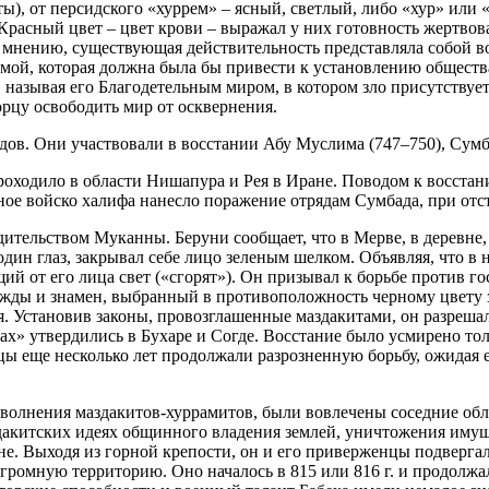
, от персидского «хуррем» – ясный, светлый, либо «хур» или «
Красный цвет – цвет крови – выражал у них готовность жертвов
х мнению, существующая действительность представляла собой в
ьмой, которая должна была бы привести к установлению общества
 называя его Благодетельным миром, в котором зло присутствуе
ворцу освободить мир от осквернения.
ов. Они участвовали в восстании Абу Муслима (747–750), Сумба
роходило в области Нишапура и Рея в Иране. Поводом к восста
ное войско халифа нанесло поражение отрядам Сумбада, при отс
одительством Муканны. Беруни сообщает, что в Мерве, в деревн
дин глаз, закрывал себе лицо зеленым шелком. Объявляя, что в 
ий от его лица свет («сгорят»). Он призывал к борьбе против г
ды и знамен, выбранный в противоположность черному цвету з
ия. Установив законы, провозглашенные маздакитами, он разреша
ах» утвердились в Бухаре и Согде. Восстание было усмирено то
нцы еще несколько лет продолжали разрозненную борьбу, ожидая
ь волнения маздакитов-хуррамитов, были вовлечены соседние о
здакитских идеях общинного владения землей, уничтожения имущ
е. Выходя из горной крепости, он и его приверженцы подверга
омную территорию. Оно началось в 815 или 816 г. и продолжалос