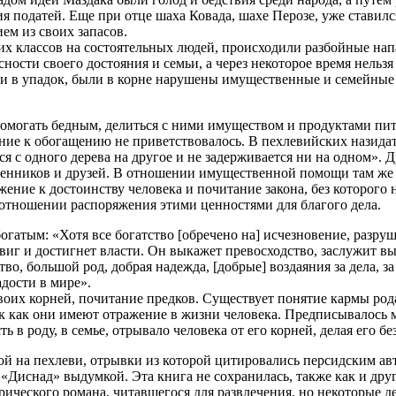
я податей. Еще при отце шаха Ковада, шахе Перозе, уже ставил
ем из своих запасов.
х классов на состоятельных людей, происходили разбойные напа
ости своего достояния и семьи, а через некоторое время нельзя 
шли в упадок, были в корне нарушены имущественные и семейны
могать бедным, делиться с ними имуществом и продуктами пита
ие к обогащению не приветствовалось. В пехлевийских назидате
ся с одного дерева на другое и не задерживается ни на одном». 
твенников и друзей. В отношении имущественной помощи там же го
ение к достоинству человека и почитание закона, без которого
 отношении распоряжения этими ценностями для благого дела.
гатым: «Хотя все богатство [обречено на] исчезновение, разру
иг и достигнет власти. Он выкажет превосходство, заслужит в
о, большой род, добрая надежда, [добрые] воздаяния за дела, за 
адости в мире».
своих корней, почитание предков. Существует понятие кармы род
так как они имеют отражение в жизни человека. Предписывалось 
 в роду, в семье, отрывало человека от его корней, делая его 
й на пехлеви, отрывки из которой цитировались персидским ав
 «Диснад» выдумкой. Эта книга не сохранилась, также как и дру
орического романа, читавшегося для развлечения, но некоторые д