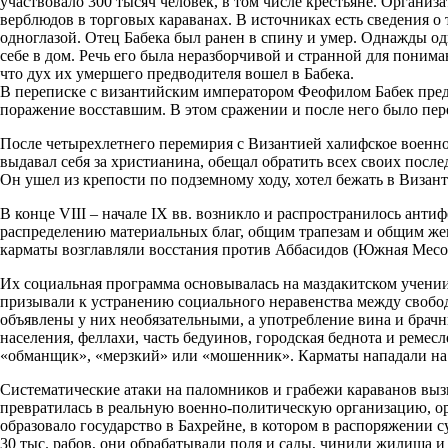
участвовало 300 тысяч человек, в том числе крестьяне. Органи
верблюдов в торговых караванах. В источниках есть сведения о
одноглазой. Отец Бабека был ранен в спину и умер. Однажды оди
себе в дом. Речь его была неразборчивой и странной для понима
что дух их умершего предводителя вошел в Бабека.
В переписке с византийским императором Феофилом Бабек предл
поражение восставшим. В этом сражении и после него было пер
После четырехлетнего перемирия с Византией халифское военно
выдавал себя за христианина, обещал обратить всех своих после
Он ушел из крепости по подземному ходу, хотел бежать в Визант
В конце VIII – начале IX вв. возникло и распространилось ант
распределению материальных благ, общим трапезам и общим жен
карматы возглавляли восстания против Аббасидов (Южная Месопота
Их социальная программа основывалась на маздакитском учении
призывали к устранению социального неравенства между свобо
объявлены у них необязательными, а употребление вина и бр
населения, феллахи, часть бедуинов, городская беднота и ремес
«обманщик», «мерзкий» или «мошенник». Карматы нападали на 
Систематические атаки на паломников и грабежи караванов выз
превратилась в реальную военно-политическую организацию, ор
образовало государство в Бахрейне, в котором в распоряжении 
30 тыс. рабов, они обрабатывали поля и сады, чинили жилища 