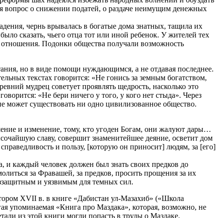
ся вопрос о снижении податей, о раздаче неимущим денежных
дения, чернь врывалась в богатые дома знатных, тащила их
было сказать, чьего отца тот или иной ребенок. У жителей тех
е отношения. Подонки общества получали возможность
ния, но в виде помощи нуждающимся, а не отдавая последнее.
льных текстах говорится: «Не гонись за земным богатством,
Древний мудрец советует проявлять щедрость, насколько это
ворится: «Не бери ничего у того, у кого нет стыда». Через
 не может существовать ни одно цивилизованное общество.
шение и изменение, тому, кто угоден Богам, они жалуют дары…
ысочайшую славу, совершит знаменитейшее деяние, осветит дом
справедливость и пользу, [которую он приносит] людям, за [его]
а, и каждый человек должен был знать своих предков до
молиться за Фравашей, за предков, просить прощения за их
беззащитным и уязвимым для темных сил.
тором XVII в. в книге «Дабистан ул-Мазахиб» («Школа
гая упоминаемая «Книга про Маздака», которая, возможно, не
етали из этой книги могли попасть в труды о Маздаке.