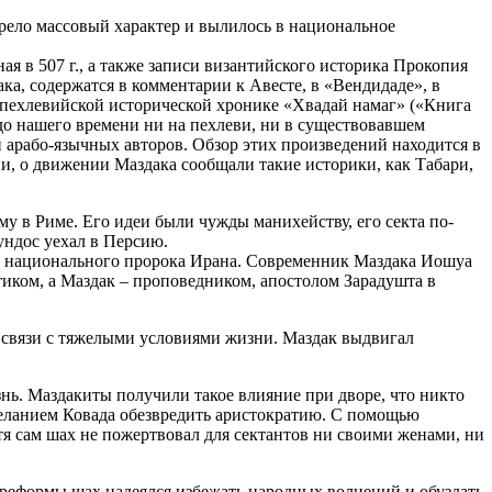
обрело массовый характер и вылилось в национальное
я в 507 г., а также записи византийского историка Прокопия
ка, содержатся в комментарии к Авесте, в «Вендидаде», в
й пехлевийской исторической хронике «Хвадай намаг» («Книга
о нашего времени ни на пехлеви, ни в существовавшем
 арабо-язычных авторов. Обзор этих произведений находится в
и, о движении Маздака сообщали такие историки, как Табари,
у в Риме. Его идеи были чужды манихейству, его секта по-
ундос уехал в Персию.
мя национального пророка Ирана. Современник Маздака Иошуа
тиком, а Маздак – проповедником, апостолом Зарадушта в
 связи с тяжелыми условиями жизни. Маздак выдвигал
нь. Маздакиты получили такое влияние при дворе, что никто
желанием Ковада обезвредить аристократию. С помощью
отя сам шах не пожертвовал для сектантов ни своими женами, ни
 реформы шах надеялся избежать народных волнений и обуздать