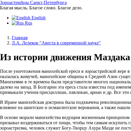
Перейти
Зороастрийцы Санкт-Петербурга
к
Благая мысль. Благое слово. Благое дело.
основному
English
содержанию
Rus
Главная
Л.А. Лелеков "Авеста в современной науке"
Строка
навигации
Из истории движения Маздака
После уничтожения манихейской ереси в зороастрийской вере в 
оказалась живучей, манихейские общины в Средней Азии существо
Манихеями в те времена были представители многих националь
далеко на запад. В Болгарии эта ересь стала известна под име
примыкали учения присциллиан, павликан, ариан и др. Все эти
В Иране манихейская доктрина была подхвачена революционным
влияние на шиитские и исмаилитские верования, а также нашли
В основе морали манихейства ведущим жизненным принципом б
призывал воздерживаться от пищи, чтобы тем самым искупить г
зороастризма, человек служит Богу-Творцу Ахура Мазде не пост