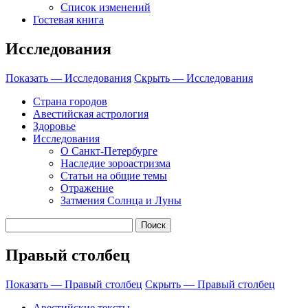
Список изменений
Гостевая книга
Исследования
Показать — Исследования
Скрыть — Исследования
Страна городов
Авестийская астрология
Здоровье
Исследования
О Санкт-Петербурге
Наследие зороастризма
Cтатьи на общие темы
Отражение
Затмения Солнца и Луны
Правый столбец
Показать — Правый столбец
Скрыть — Правый столбец
Авестийские тексты