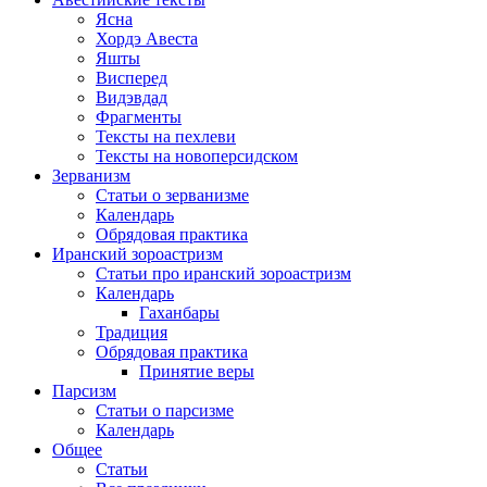
Ясна
Хордэ Авеста
Яшты
Висперед
Видэвдад
Фрагменты
Тексты на пехлеви
Тексты на новоперсидском
Зерванизм
Статьи о зерванизме
Календарь
Обрядовая практика
Иранский зороастризм
Статьи про иранский зороастризм
Календарь
Гаханбары
Традиция
Обрядовая практика
Принятие веры
Парсизм
Статьи о парсизме
Календарь
Общее
Статьи