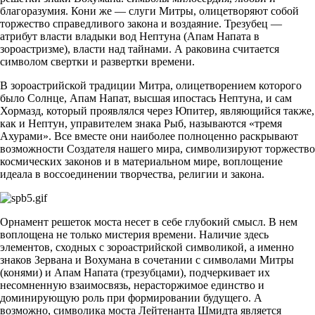
благоразумия. Кони же — слуги Митры, олицетворяют собой
торжество справедливого закона и воздаяние. Трезубец —
атрибут власти владыки вод Нептуна (Апам Напата в
зороастризме), власти над тайнами. А раковина считается
символом свертки и развертки времени.
В зороастрийской традиции Митра, олицетворением которого
было Солнце, Апам Напат, высшая ипостась Нептуна, и сам
Хормазд, который проявлялся через Юпитер, являющийся также,
как и Нептун, управителем знака Рыб, называются «тремя
Ахурами». Все вместе они наиболее полноценно раскрывают
возможности Создателя нашего мира, символизируют торжество
космических законов и в материальном мире, воплощение
идеала в воссоединении творчества, религии и закона.
Орнамент решеток моста несет в себе глубокий смысл. В нем
воплощена не только мистерия времени. Наличие здесь
элементов, сходных с зороастрийской символикой, а именно
знаков Зервана и Вохумана в сочетании с символами Митры
(конями) и Апам Напата (трезубцами), подчеркивает их
несомненную взаимосвязь, нерасторжимое единство и
доминирующую роль при формировании будущего. А
возможно, символика моста Лейтенанта Шмидта является