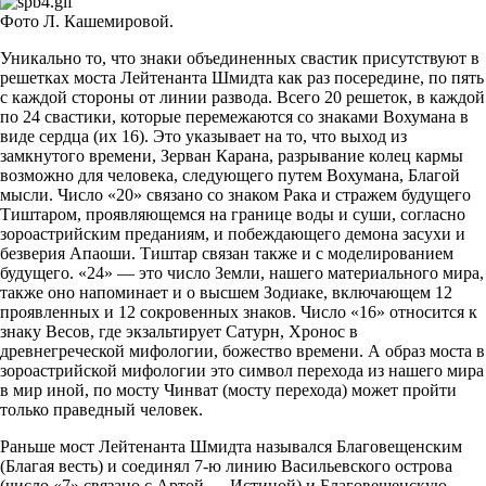
Фото Л. Кашемировой.
Уникально то, что знаки объединенных свастик присутствуют в
решетках моста Лейтенанта Шмидта как раз посередине, по пять
с каждой стороны от линии развода. Всего 20 решеток, в каждой
по 24 свастики, которые перемежаются со знаками Вохумана в
виде сердца (их 16). Это указывает на то, что выход из
замкнутого времени, Зерван Карана, разрывание колец кармы
возможно для человека, следующего путем Вохумана, Благой
мысли. Число «20» связано со знаком Рака и стражем будущего
Тиштаром, проявляющемся на границе воды и суши, согласно
зороастрийским преданиям, и побеждающего демона засухи и
безверия Апаоши. Тиштар связан также и с моделированием
будущего. «24» — это число Земли, нашего материального мира,
также оно напоминает и о высшем Зодиаке, включающем 12
проявленных и 12 сокровенных знаков. Число «16» относится к
знаку Весов, где экзальтирует Сатурн, Хронос в
древнегреческой мифологии, божество времени. А образ моста в
зороастрийской мифологии это символ перехода из нашего мира
в мир иной, по мосту Чинват (мосту перехода) может пройти
только праведный человек.
Раньше мост Лейтенанта Шмидта назывался Благовещенским
(Благая весть) и соединял 7-ю линию Васильевского острова
(число «7» связано с Артой — Истиной) и Благовещенскую