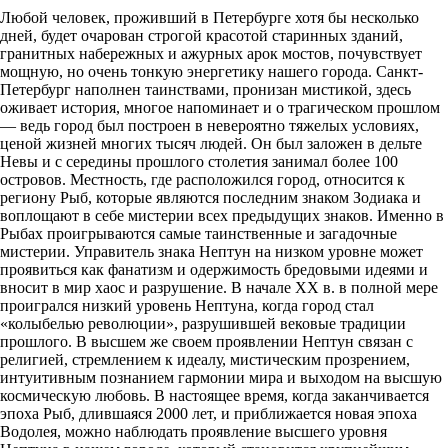
Любой человек, проживший в Петербурге хотя бы несколько
дней, будет очарован строгой красотой старинных зданий,
гранитных набережных и ажурных арок мостов, почувствует
мощную, но очень тонкую энергетику нашего города. Санкт-
Петербург наполнен таинствами, пронизан мистикой, здесь
оживает история, многое напоминает и о трагическом прошлом
— ведь город был построен в невероятно тяжелых условиях,
ценой жизней многих тысяч людей. Он был заложен в дельте
Невы и с середины прошлого столетия занимал более 100
островов. Местность, где расположился город, относится к
региону Рыб, которые являются последним знаком Зодиака и
воплощают в себе мистерии всех предыдущих знаков. Именно в
Рыбах проигрываются самые таинственные и загадочные
мистерии. Управитель знака Нептун на низком уровне может
проявиться как фанатизм и одержимость бредовыми идеями и
вносит в мир хаос и разрушение. В начале XX в. в полной мере
проигрался низкий уровень Нептуна, когда город стал
«колыбелью революции», разрушившей вековые традиции
прошлого. В высшем же своем проявлении Нептун связан с
религией, стремлением к идеалу, мистическим прозрением,
интуитивным познанием гармонии мира и выходом на высшую
космическую любовь. В настоящее время, когда заканчивается
эпоха Рыб, длившаяся 2000 лет, и приближается новая эпоха
Водолея, можно наблюдать проявление высшего уровня