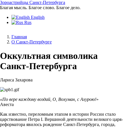
Перейти
Зороастрийцы Санкт-Петербурга
к
Благая мысль. Благое слово. Благое дело.
основному
English
содержанию
Rus
Главная
O Санкт-Петербурге
Строка
навигации
Оккультная символика
Санкт-Петербурга
Лариса Захарова
«По вере каждому воздай, О, Вохуман, с Ахурою!
»
Авеста
Как известно, переломным этапом в истории России стало
царствование Петра I. Вершиной деятельности великого царя-
реформатора явилось рождение Санкт-Петербурга, города,