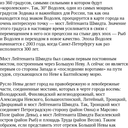
из 360 градусов, самыми сильными в котором будут
«королевские». Так, 30° Водолея, один из самых мощных
градусов Зодиака и важнейших для России, так как она
находится под знаком Водолея, проецируется в карте города на
очень интересную точку — мост Лейтенанта Шмидта. Значение
этого градуса в настоящее время усиливается в связи с
перемещением в него оси прецессии на стыке двух эпох — Рыб
и Водолея и переходом в новое качество. Эпоха Водолея
начинается с 2003 года, когда Санкт-Петербургу как раз
исполнится 300 лет.
Мост Лейтенанта Шмидта был самым первым постоянным
мостом, построенным через Большую Неву. А сейчас он является
первым со стороны Запада и «последними воротами» на пути
судов, спускающихся по Неве к Балтийскому морю.
Русло Невы делит город на правобережную и левобережные
части, соединенные мостами, которых в черте города восемь:
Володарский, Финляндский железнодорожный, мост
Александра Невского, Большеохтинский, Литейный, Троицкий,
Дворцовый и мост Лейтенанта Шмидта. Так, Троицкий мост
соединяет Петроградскую сторону (район Овна) и Марсово
Поле (район Девы), а мост Лейтенанта Шмидта Василевский
остров (район Рыб) и площадь Труда (район Весов). Таким
образом, если представить этот отрезок Большой Невы как