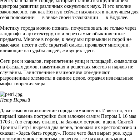
Нептуна в нашем городе, который становится крупнейшим
центром развития различных оккультных наук. И это вполне
закономерно, так как Нептун сейчас находится в наилучшем для
себя положении — в знаке своей экзальтации — в Водолее.
Мистику города можно познать, почувствовать не только через
ландшафт и архитектуру, но и через самые обыкновенные
предметы. Многое в городе, к чему мы привыкли и порой не
замечаем, несет в себе скрытый смысл, проявляет мистерии,
влияющие на судьбы людей, живущих здесь.
Сети рек и каналов, переплетение улиц и площадей, символика
на фасадах домов, памятниках и решетках мостов и парков не
случайны. Таинственные взаимосвязи объединяют
разрозненные элементы в единое целое, отражая изначальные
мифы творения мира.
Петр Первый
Даже само возникновение города символично. Известно, что
первый камень постройки был заложен самим Петром I. 16 мая
1703 г. (по старому стилю), на Заячьем острове, в день Святой
Троицы Петр I вырезал два дерна, положил их крестообразно и
сказал: «Здесь быть городу». После чего был вырыт ров, куда
положили ящик с золотым ковчегом, где находились мощи