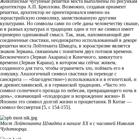
Живописные чугунные решетки моста выполнены по рисункам
архитектора А.П. Брюллова. Возможно, создавая орнамент
решетки, архитектор не ориентировался именно на
зороастрийскую символику, заимствованную другими
культурами. Но символы сами по себе даны человечеству свыше,
и в разных культурах и традициях один и тот же символ имеет
примерно одинаковый смысл. Так, знак, напоминающий две
соединенные свастики, неоднократно использованный в декоре
решетки моста Лейтенанта Шмидта, в зороастризме является
знаком Зервана, связанным с понятием двух потоков времени.
Бесконечного (Зерван Акарана) и Конечного, замкнутого
времени (Зерван Карана), в котором мы сейчас живем,
созданного для того, чтобы ограничить зло, поймать его в
ловушку. Аналогичный символ свастики (в переводе с
санскрита — «благоденствие») использовался и в египетской, и
в древнеславянской, и в германской традициях. «Часто это
символ солнечного прохода по небесам, превращающего ночь в
день», означающий «плодородие и возрождение жизни» В
Японии это символ долгой жизни и процветания. В Китае —
символ бессмертия [5, с 154-155].
Мост Лейтенанта Шмидта в начале XX в с часовней Николая
Чудотворца.