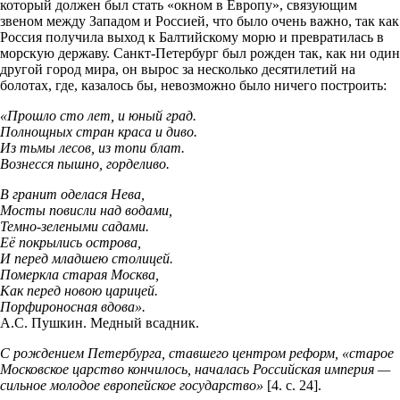
который должен был стать «окном в Европу», связующим
звеном между Западом и Россией, что было очень важно, так как
Россия получила выход к Балтийскому морю и превратилась в
морскую державу. Санкт-Петербург был рожден так, как ни один
другой город мира, он вырос за несколько десятилетий на
болотах, где, казалось бы, невозможно было ничего построить:
«Прошло сто лет, и юный град.
Полнощных стран краса и диво.
Из тьмы лесов, из топи блат.
Вознесся пышно, горделиво.
В гранит оделася Нева,
Мосты повисли над водами,
Темно-зелеными садами.
Её покрылись острова,
И перед младшею столицей.
Померкла старая Москва,
Как перед новою царицей.
Порфироносная вдова».
А.С. Пушкин. Медный всадник.
С рождением Петербурга, ставшего центром реформ, «старое
Московское царство кончилось, началась Российская империя —
сильное молодое европейское государство»
[4. с. 24].