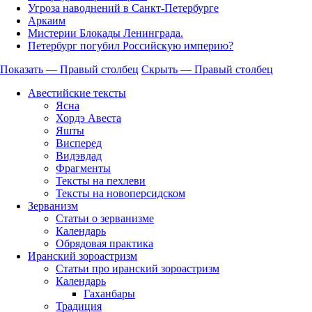
Угроза наводнений в Санкт-Петербурге
Аркаим
Мистерии Блокады Ленинграда.
Петербург погубил Российскую империю?
Показать — Правый столбец
Скрыть — Правый столбец
Правый
Авестийские тексты
столбец
Ясна
Хордэ Авеста
Яшты
Висперед
Видэвдад
Фрагменты
Тексты на пехлеви
Тексты на новоперсидском
Зерванизм
Статьи о зерванизме
Календарь
Обрядовая практика
Иранский зороастризм
Статьи про иранский зороастризм
Календарь
Гаханбары
Традиция