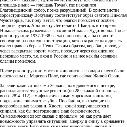
площадь (ныне — площадь Труда), где находился
Благовещенский собор, позже разрушенный. В христианстве
зороастрийскому Вохуману соответствует образ святого Николая
Чудотворца, т.е. получается, что благой помысел способен
творить чудеса. А на мосту Лейтенанта Шмидта, в то время
Николаевском, размещалась часовня Николая Чудотворца. После
реконструкции 1937-1938 гг. часовню сняли, а на ее месте
соорудили разводную конструкцию, которая ранее находилась
около правого берега Невы. Таким образом, корабли, проходя
через раскрытые ворота моста, проходят через освященное
церковью место, т.е. вход в Россию и из нее как бы освящен
благим помыслом.
После реконструкции моста и живописные фонари с него были
перенесены на Марсово Поле, где горит сейчас Живой Огонь.
За решетками со знаками Зервана, находящимися в центре,
располагаются чугунные решетки (по 28 с каждой стороны,
всего 28´4=112) с мифологическими морскими коньками,
поддерживающими трезубцы Посейдона, выходящие из
веерообразных раковин. Хвосты коней закручиваются в
спирали, как бы повторяющие знак бесконечности.
Символически хвост связан с прошлым, он как руль дает
возможность управлять ситуацией. Сверху и снизу в орнаменте
решетки знаки Вохумана. символы милосердия, любви и