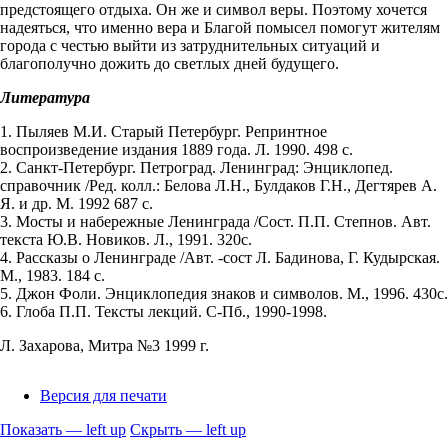
предстоящего отдыха. Он же и символ веры. Поэтому хочется
надеяться, что именно вера и Благой помысел помогут жителям
города с честью выйти из затруднительных ситуаций и
благополучно дожить до светлых дней будущего.
Литература
1. Пыляев М.И. Старый Петербург. Репринтное
воспроизведение издания 1889 года. Л. 1990. 498 с.
2. Санкт-Петербург. Петроград. Ленинград: Энциклопед.
справочник /Ред. колл.: Белова Л.Н., Булдаков Г.Н., Дегтярев А.
Я. и др. М. 1992 687 с.
3. Мосты и набережные Ленинграда /Сост. П.П. Степнов. Авт.
текста Ю.В. Новиков. Л., 1991. 320с.
4. Рассказы о Ленинграде /Авт. -сост Л. Бадинова, Г. Кудырская.
М., 1983. 184 с.
5. Джон Фоли. Энциклопедия знаков и символов. М., 1996. 430с.
6. Глоба П.П. Тексты лекций. С-Пб., 1990-1998.
Л. Захарова, Митра №3 1999 г.
Версия для печати
Показать — left up
Скрыть — left up