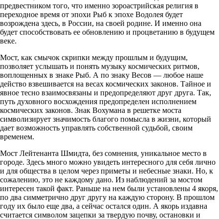
предвестником того, что именно зороастрийская религия в
переходное время от эпохи Рыб к эпохе Водолея будет
возрождена здесь, в России, на своей родине. И именно она
будет способствовать ее обновлению и процветанию в будущем
веке.
Мост, как смычок скрипки между прошлым и будущим,
позволяет услышать и понять музыку космических ритмов,
воплощенных в знаке Рыб. А по знаку Весов — любое наше
действо взвешивается на весах космических законов. Тайное и
явное тесно взаимосвязаны и предопределяют друг друга. Так,
путь духовного восхождения предопределен исполнением
космических законов. Знак Вохумана в решетке моста
символизирует значимость благого помысла в жизни, который
дает возможность управлять собственной судьбой, своим
временем.
Мост Лейтенанта Шмидта, без сомнения, уникальное место в
городе. Здесь много можно увидеть интересного для себя лично
и для общества в целом через приметы и небесные знаки. Но, к
сожалению, это не каждому дано. Из наблюдений за мостом
интересен такой факт. Раньше на нем были установлены 4 якоря,
по два симметрично друг другу на каждую сторону. В прошлом
году их было еще два, а сейчас остался один. А якорь издавна
считается символом зацепки за твердую почву, остановки и