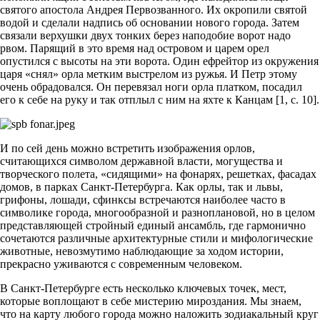
святого апостола Андрея Первозванного. Их окропили святой
водой и сделали надпись об основании нового города. Затем
связали верхушки двух тонких берез наподобие ворот надо
рвом. Парящий в это время над островом и царем орел
опустился с высоты на эти ворота. Один ефрейтор из окружения
царя «снял» орла метким выстрелом из ружья. И Петр этому
очень обрадовался. Он перевязал ноги орла платком, посадил
его к себе на руку и так отплыл с ним на яхте к Канцам [1, с. 10].
И по сей день можно встретить изображения орлов,
считающихся символом державной власти, могущества и
творческого полета, «сидящими» на фонарях, решетках, фасадах
домов, в парках Санкт-Петербурга. Как орлы, так и львы,
грифоны, лошади, сфинксы встречаются наиболее часто в
символике города, многообразной и разноплановой, но в целом
представляющей стройный единый ансамбль, где гармонично
сочетаются различные архитектурные стили и мифологические
животные, невозмутимо наблюдающие за ходом истории,
прекрасно уживаются с современным человеком.
В Санкт-Петербурге есть несколько ключевых точек, мест,
которые воплощают в себе мистерию мироздания. Мы знаем,
что на карту любого города можно наложить зодиакальный круг