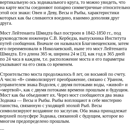
вертикальную ось зодиакального круга, то можно увидеть, что
на карте мосты соединяют попарно симметричные относительно
этой оси знаки: Овен и Деву, Весы и Рыбы, характеристики
которых как бы сливаются воедино, взаимно дополняя друг
друга.
Мост Лейтенанта Шмидта был построен в 1842-1850 гг., под
руководством инженера С.В. Кербедза, выпускника Института
путей сообщения. Вначале он назывался Благовещенским, затем
его переименовали в Николаевский, ныне это мост Лейтенанта
Шмидта. Его длина 365 м, ширина 24 м [3], как год в 365 дней
по 24 часа в каждом, т.е. расположение моста и его параметры
указывают на его связь со временем.
Строительство моста продолжалось 8 лет, он восьмой по счету.
А число «8» символизирует преображение, связано с Ураном,
управителем знака Водолея, с двумя потоками воды, «живой» и
«мертвой», как с двумя потоками времени прошлым и будущим.
Мост как бы объединяет их. Через мост сообщаются два знака
Зодиака — Весы и Рыбы. Рыбы воплощают в себе мистерию
таинства, связанную с уходящей эпохой Рыб. Весы
символизируют воздаяние по заслугам. Оба знака принадлежат
верхней полусфере Зодиака, связанной с будущим, которое во
многом предопределено прошлым.