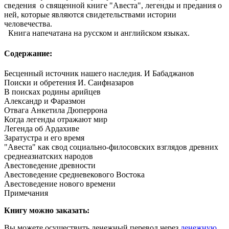
сведения о священной книге "Авеста", легенды и предания о
ней, которые являются свидетельствами истории
человечества.
Книга напечатана на русском и английском языках.
Содержание:
Бесценный источник нашего наследия. И Бабаджанов
Поиски и обретения И. Саифназаров
В поисках родины арийцев
Александр и Фаразмон
Отвага Анкетила Дюперрона
Когда легенды отражают мир
Легенда об Ардахиве
Заратустра и его время
"Авеста" как свод социально-филосовских взглядов древних
среднеазиатских народов
Авестоведение древности
Авестоведение средневекового Востока
Авестоведение нового времени
Примечания
Книгу можно заказать:
Вы можете осуществить денежный перевод через
денежную