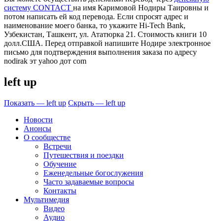
систему CONTACT
на имя Каримовой Нодиры Таировны и
потом написать ей код перевода. Если спросят адрес и
наименование моего банка, то укажите Hi-Tech Bank,
Узбекистан, Ташкент, ул. Ататюрка 21. Стоимость книги 10
долл.США. Перед отправкой напишите Нодире электронное
письмо для подтверждения выполнения заказа по адресу
nodirak эт yahoo дот com
left up
Показать — left up
Скрыть — left up
Новости
Анонсы
О сообществе
Встречи
Путешествия и поездки
Обучение
Еженедельные богослужения
Часто задаваемые вопросы
Контакты
Мультимедия
Видео
Аудио