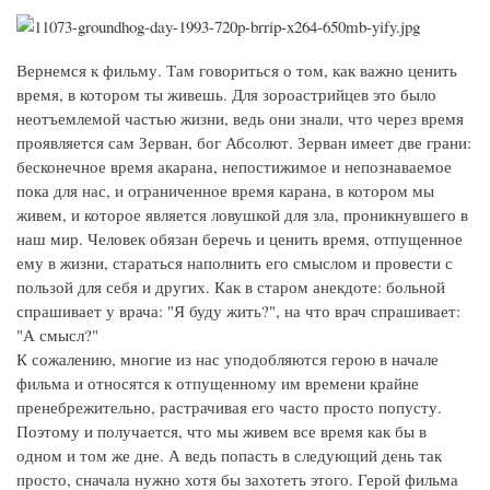
Вернемся к фильму. Там говориться о том, как важно ценить
время, в котором ты живешь. Для зороастрийцев это было
неотъемлемой частью жизни, ведь они знали, что через время
проявляется сам Зерван, бог Абсолют. Зерван имеет две грани:
бесконечное время акарана, непостижимое и непознаваемое
пока для нас, и ограниченное время карана, в котором мы
живем, и которое является ловушкой для зла, проникнувшего в
наш мир. Человек обязан беречь и ценить время, отпущенное
ему в жизни, стараться наполнить его смыслом и провести с
пользой для себя и других. Как в старом анекдоте: больной
спрашивает у врача: "Я буду жить?", на что врач спрашивает:
"А смысл?"
К сожалению, многие из нас уподобляются герою в начале
фильма и относятся к отпущенному им времени крайне
пренебрежительно, растрачивая его часто просто попусту.
Поэтому и получается, что мы живем все время как бы в
одном и том же дне. А ведь попасть в следующий день так
просто, сначала нужно хотя бы захотеть этого. Герой фильма