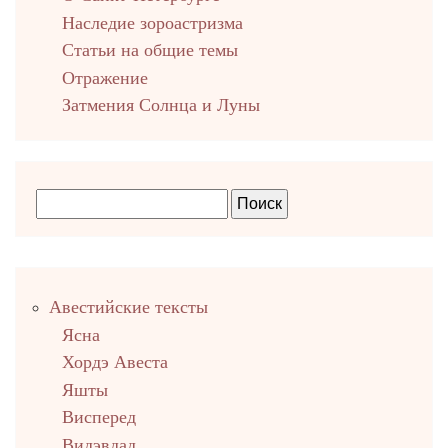
Наследие зороастризма
Cтатьи на общие темы
Отражение
Затмения Солнца и Луны
Правый
Авестийские тексты
столбец
Ясна
Хордэ Авеста
Яшты
Висперед
Видэвдад