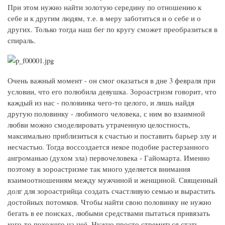
При этом нужно найти золотую середину по отношению к
себе и к другим людям, т.е. в меру заботиться и о себе и о
других. Только тогда наш бег по кругу сможет преобразиться в
спираль.
Очень важный момент - он смог оказаться в дне 3 февраля при
условии, что его полюбила девушка. Зороастризм говорит, что
каждый из нас - половинка чего-то целого, и лишь найдя
другую половинку - любимого человека, с ним во взаимной
любви можно смоделировать утраченную целостность,
максимально приблизиться к счастью и поставить барьер злу и
несчастью. Тогда воссоздается некое подобие растерзанного
ангроманью (духом зла) первочеловека - Гайомарта. Именно
поэтому в зороастризме так много уделяется внимания
взаимоотношениям между мужчиной и женщиной. Священный
долг для зороастрийца создать счастливую семью и вырастить
достойных потомков. Чтобы найти свою половинку не нужно
бегать в ее поисках, любыми средствами пытаться привязать
кого-то похожего на неё. Нужно просто стремиться стать