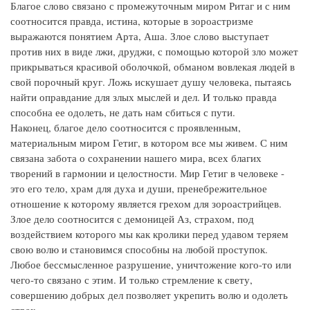
Благое слово связано с промежуточным миром Ритаг и с ним
соотносится правда, истина, которые в зороастризме
выражаются понятием Арта, Аша. Злое слово выступает
против них в виде лжи, друджи, с помощью которой зло может
прикрываться красивой оболочкой, обманом вовлекая людей в
свой порочный круг. Ложь искушает душу человека, пытаясь
найти оправдание для злых мыслей и дел. И только правда
способна ее одолеть, не дать нам сбиться с пути.
Наконец, благое дело соотносится с проявленным,
материальным миром Гетиг, в котором все мы живем. С ним
связана забота о сохранении нашего мира, всех благих
творений в гармонии и целостности. Мир Гетиг в человеке -
это его тело, храм для духа и души, пренебрежительное
отношение к которому является грехом для зороастрийцев.
Злое дело соотносится с демоницей Аз, страхом, под
воздействием которого мы как кролики перед удавом теряем
свою волю и становимся способны на любой проступок.
Любое бессмысленное разрушение, уничтожение кого-то или
чего-то связано с этим. И только стремление к свету,
совершению добрых дел позволяет укрепить волю и одолеть
страх.