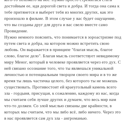
достойным ее, идя дорогой света и добра. И тогда она сама к
тебе притянется и выберет тебя из многих других, как это
произошло в фильме. В этом случае у вас будет ощущение,
что вы созданы друг для друга и вас свело вместе само
Провидение.
Нужно немного пояснить, что понимается в зороастризме под
путем света и добра, на котором можно встретить свою
любовь. Он выражается в принципе "благая мысль, благое
слово, благое дело". Благая мысль соответствует невидимому
миру Меног, который в человеке проявляется через его дух. С
ней связано осознание того, что ты являешься уникальной
личностью и потенциальным творцом своего мира и в то же
время ты лишь частичка целого, без которого ты не можешь
существовать. Противостоит ей краеугольный камень всего
зла - гордыня, присущая, к сожалению, каждому из нас, когда
мы считаем себя лучше других и думаем, что весь мир нам
что-то должен. Со злой мыслью связаны две крайности, в
которых мы считаем, что мы либо всё, либо ничего. Через это
в нас проявляется сам дух зла - ангроманью.