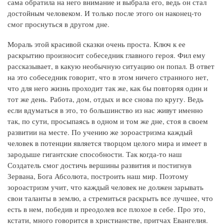
сама обратила на него внимание и выбрала его, ведь он стал
достойным человеком. И только после этого он наконец-то
смог проснуться в другом дне.
Мораль этой красивой сказки очень проста. Ключ к ее
раскрытию произносит собеседник главного героя. Фил ему
рассказывает, в какую необычную ситуацию он попал. В ответ
на это собеседник говорит, что в этом ничего странного нет,
что для него жизнь проходит так же, как бы повторяя один и
тот же день. Работа, дом, отдых и все снова по кругу. Ведь
если вдуматься в это, то большинство из нас живут именно
так, по сути, просыпаясь в одном и том же дне, стоя в своем
развитии на месте. По учению же зороастризма каждый
человек в потенции является творцом целого мира и имеет в
зародыше гигантские способности. Так когда-то наш
Создатель смог достичь вершины развития и постигнув
Зервана, Бога Абсолюта, построить наш мир. Поэтому
зороастризм учит, что каждый человек не должен зарывать
свои таланты в землю, а стремиться раскрыть все лучшее, что
есть в нем, победив и преодолев все плохое в себе. Про это,
кстати, много говорится в христианстве, притчах Евангелия.