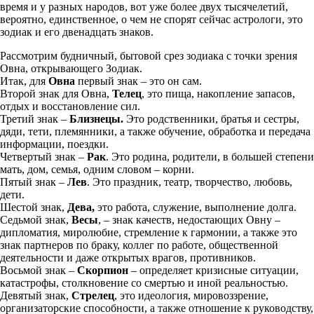
время и у разных народов, вот уже более двух тысячелетий,
вероятно, единственное, о чем не спорят сейчас астрологи, это
зодиак и его двенадцать знаков.
Рассмотрим будничный, бытовой срез зодиака с точки зрения
Овна, открывающего Зодиак.
Итак, для
Овна
первый знак – это он сам.
Второй знак для Овна,
Телец
, это пища, накопление запасов,
отдых и восстановление сил.
Третий знак –
Близнецы.
Это родственники, братья и сестры,
дяди, тети, племянники, а также обучение, обработка и передача
информации, поездки.
Четвертый знак –
Рак
. Это родина, родители, в большей степени
мать, дом, семья, одним словом – корни.
Пятый знак –
Лев
. Это праздник, театр, творчество, любовь,
дети.
Шестой знак,
Дева,
это работа, служение, выполнение долга.
Седьмой знак,
Весы
, – знак качеств, недостающих Овну –
дипломатия, миролюбие, стремление к гармонии, а также это
знак партнеров по браку, коллег по работе, общественной
деятельности и даже открытых врагов, противников.
Восьмой знак –
Скорпион
– определяет кризисные ситуации,
катастрофы, столкновение со смертью и иной реальностью.
Девятый знак,
Стрелец
, это идеология, мировоззрение,
организаторские способности, а также отношение к руководству,