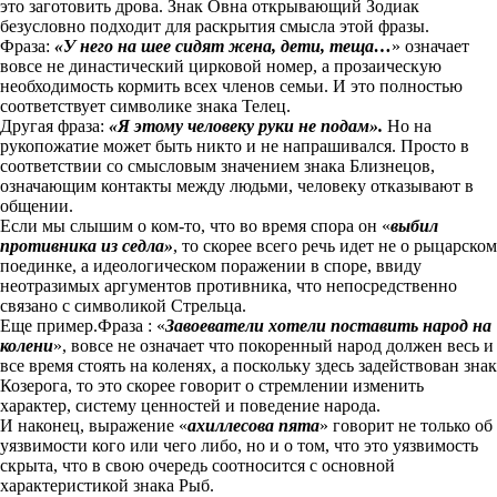
это заготовить дрова. Знак Овна открывающий Зодиак
безусловно подходит для раскрытия смысла этой фразы.
Фраза:
«У него на шее сидят жена, дети, теща…
» означает
вовсе не династический цирковой номер, а прозаическую
необходимость кормить всех членов семьи. И это полностью
соответствует символике знака Телец.
Другая фраза:
«Я этому человеку руки не подам».
Но на
рукопожатие может быть никто и не напрашивался. Просто в
соответствии со смысловым значением знака Близнецов,
означающим контакты между людьми, человеку отказывают в
общении.
Если мы слышим о ком-то, что во время спора он «
выбил
противника из седла»
, то скорее всего речь идет не о рыцарском
поединке, а идеологическом поражении в споре, ввиду
неотразимых аргументов противника, что непосредственно
связано с символикой Стрельца.
Еще пример.Фраза : «
Завоеватели хотели поставить народ на
колени
», вовсе не означает что покоренный народ должен весь и
все время стоять на коленях, а поскольку здесь задействован знак
Козерога, то это скорее говорит о стремлении изменить
характер, систему ценностей и поведение народа.
И наконец, выражение «
ахиллесова пята
» говорит не только об
уязвимости кого или чего либо, но и о том, что это уязвимость
скрыта, что в свою очередь соотносится с основной
характеристикой знака Рыб.