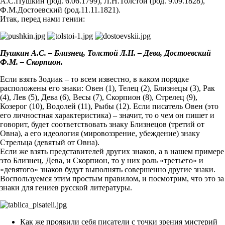
А.С.Пушкин (род. 6.06.1799), Л.Н.Толстой (род. 9.09.1828),
Ф.М.Достоевский (род.11.11.1821).
Итак, перед нами гении:
Пушкин А.С. – Близнец, Толстой Л.Н. – Дева, Достоевский
Ф.М. – Скорпион.
Если взять Зодиак – то всем известно, в каком порядке
расположены его знаки: Овен (1), Телец (2), Близнецы (3), Рак
(4), Лев (5), Дева (6), Весы (7), Скорпион (8), Стрелец (9),
Козерог (10), Водолей (11), Рыбы (12). Если писатель Овен (это
его личностная характеристика) – значит, то о чем он пишет и
говорит, будет соответствовать знаку Близнецов (третий от
Овна), а его идеология (мировоззрение, убеждение) знаку
Стрельца (девятый от Овна).
Если же взять представителей других знаков, а в нашем примере
это Близнец, Дева, и Скорпион, то у них роль «третьего» и
«девятого» знаков будут выполнять совершенно другие знаки.
Воспользуемся этим простым правилом, и посмотрим, что это за
знаки для гениев русской литературы.
Как же проявили себя писатели с точки зрения мистерий