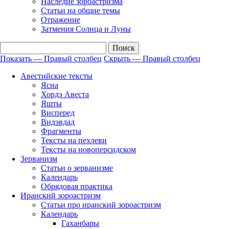
Наследие зороастризма
Cтатьи на общие темы
Отражение
Затмения Солнца и Луны
Показать — Правый столбец
Скрыть — Правый столбец
Правый
Авестийские тексты
столбец
Ясна
Хордэ Авеста
Яшты
Висперед
Видэвдад
Фрагменты
Тексты на пехлеви
Тексты на новоперсидском
Зерванизм
Статьи о зерванизме
Календарь
Обрядовая практика
Иранский зороастризм
Статьи про иранский зороастризм
Календарь
Гаханбары