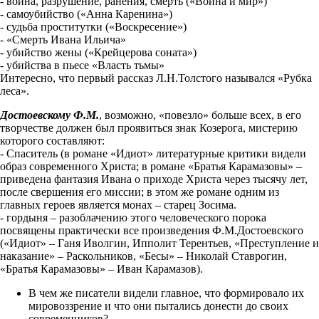
- война, разрушение, ранения, смерть («Война и мир»)
- самоубийство («Анна Каренина»)
- судьба проститутки («Воскресение»)
- «Смерть Ивана Ильича»
- убийство жены («Крейцерова соната»)
- убийства в пьесе «Власть тьмы»
Интересно, что первый рассказ Л.Н.Толстого назывался «Рубка
леса».
Достоевскому Ф.М.
, возможно, «повезло» больше всех, в его
творчестве должен был проявиться знак Козерога, мистерию
которого составляют:
- Спаситель (в романе «Идиот» литературные критики видели
образ современного Христа; в романе «Братья Карамазовы» –
приведена фантазия Ивана о приходе Христа через тысячу лет,
после свершения его миссии; в этом же романе одним из
главных героев является монах – старец Зосима.
- гордыня – разоблачению этого человеческого порока
посвящены практически все произведения Ф.М.Достоевского
(«Идиот» – Ганя Иволгин, Ипполит Терентьев, «Преступление и
наказание» – Раскольников, «Бесы» – Николай Ставрогин,
«Братья Карамазовы» – Иван Карамазов).
В чем же писатели видели главное, что формировало их
мировоззрение и что они пытались донести до своих
современников?