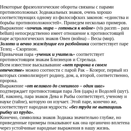
Некоторые фразеологические обороты связаны с парами
противоположных Зодиакальных знаков, очень хорошо
соответствующих одному из философских законов: «единства и
борьбы противоположностей». Приведем несколько примеров.
Выражение «
хочешь мира – готовься к войне
» (vis pacem – para
bellum) непосредственно имеет отношение к противостоящей
паре астрологических знаков Овен (война) – Весы (мир).
Золото и вечно жаждущие его разбойники
соответствует паре
Телец – Скорпион.
Привычная пара «
ученик и учитель
» соответствует
противостоящим знакам Близнецов и Стрельца.
Всем известное высказывание
«нет пророка в своем
отечестве»
можно соотнести с парой Рак – Козерог, первый из
которых символизирует родину, дом, а, второй, соответственно,
пророка.
Выражение «
от великого до смешного – один шаг»
подтверждает противостоящая пара Лев (царь) и Водолей (шут).
И, наконец, пара знаков Дева и Рыбы соответствует, ученому и
науке (тайне), которую он изучает. Этой паре, конечно же,
соответствует народная мудрость:
«без труда не вытащишь
рыбку из пруда»
.
Конечно, символика знаков Зодиака значительно глубже, но
приведенные примеры показывают как она органично вплетена
через устойчивые народные выражения в нашу жизнь.