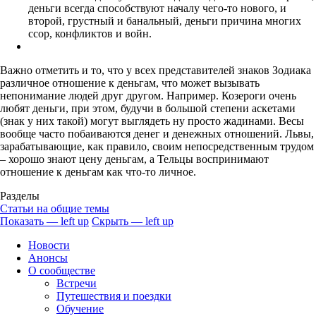
деньги всегда способствуют началу чего-то нового, и
второй, грустный и банальный, деньги причина многих
ссор, конфликтов и войн.
Важно отметить и то, что у всех представителей знаков Зодиака
различное отношение к деньгам, что может вызывать
непонимание людей друг другом. Например. Козероги очень
любят деньги, при этом, будучи в большой степени аскетами
(знак у них такой) могут выглядеть ну просто жадинами. Весы
вообще часто побаиваются денег и денежных отношений. Львы,
зарабатывающие, как правило, своим непосредственным трудом
– хорошо знают цену деньгам, а Тельцы воспринимают
отношение к деньгам как что-то личное.
Разделы
Cтатьи на общие темы
Показать — left up
Скрыть — left up
left
Новости
up
Анонсы
О сообществе
Встречи
Путешествия и поездки
Обучение