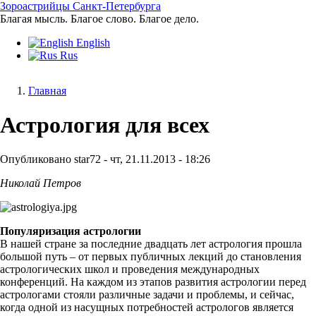
Перейти
Зороастрийцы Санкт-Петербурга
к
Благая мысль. Благое слово. Благое дело.
основному
English
содержанию
Rus
Главная
Строка
Астрология для всех
навигации
Опубликовано
star72
-
чт, 21.11.2013 - 18:26
Николай Петров
Популяризация астрологии
В нашей стране за последние двадцать лет астрология прошла
большой путь – от первых публичных лекций до становления
астрологических школ и проведения международных
конференций. На каждом из этапов развития астрологии перед
астрологами стояли различные задачи и проблемы, и сейчас,
когда одной из насущных потребностей астрологов является