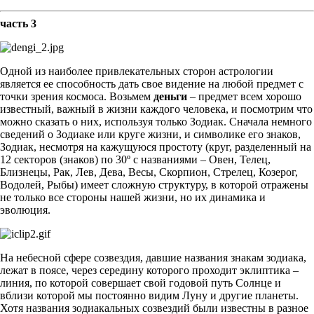
часть 3
Одной из наиболее привлекательных сторон астрологии
является ее способность дать свое видение на любой предмет с
точки зрения космоса. Возьмем
деньги
– предмет всем хорошо
известный, важный в жизни каждого человека, и посмотрим что
можно сказать о них, используя только Зодиак. Сначала немного
сведений о Зодиаке или круге жизни, и символике его знаков,
Зодиак, несмотря на кажущуюся простоту (круг, разделенный на
12 секторов (знаков) по 30º с названиями – Овен, Телец,
Близнецы, Рак, Лев, Дева, Весы, Скорпион, Стрелец, Козерог,
Водолей, Рыбы) имеет сложную структуру, в которой отражены
не только все стороны нашей жизни, но их динамика и
эволюция.
На небесной сфере созвездия, давшие названия знакам зодиака,
лежат в поясе, через середину которого проходит эклиптика –
линия, по которой совершает свой годовой путь Солнце и
вблизи которой мы постоянно видим Луну и другие планеты.
Хотя названия зодиакальных созвездий были известны в разное