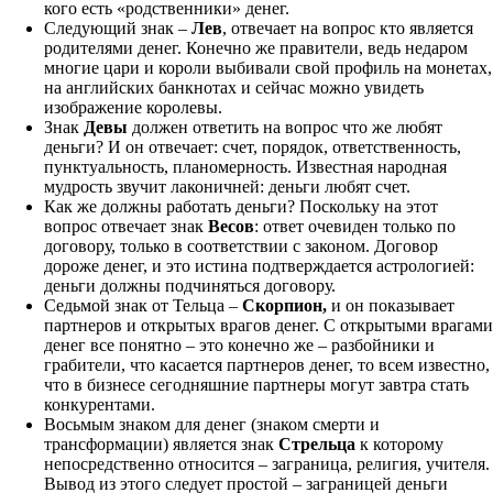
кого есть «родственники» денег.
Следующий знак –
Лев
, отвечает на вопрос кто является
родителями денег. Конечно же правители, ведь недаром
многие цари и короли выбивали свой профиль на монетах,
на английских банкнотах и сейчас можно увидеть
изображение королевы.
Знак
Девы
должен ответить на вопрос что же любят
деньги? И он отвечает: счет, порядок, ответственность,
пунктуальность, планомерность. Известная народная
мудрость звучит лаконичней: деньги любят счет.
Как же должны работать деньги? Поскольку на этот
вопрос отвечает знак
Весов
: ответ очевиден только по
договору, только в соответствии с законом. Договор
дороже денег, и это истина подтверждается астрологией:
деньги должны подчиняться договору.
Седьмой знак от Тельца –
Скорпион,
и он показывает
партнеров и открытых врагов денег. С открытыми врагами
денег все понятно – это конечно же – разбойники и
грабители, что касается партнеров денег, то всем известно,
что в бизнесе сегодняшние партнеры могут завтра стать
конкурентами.
Восьмым знаком для денег (знаком смерти и
трансформации) является знак
Стрельца
к которому
непосредственно относится – заграница, религия, учителя.
Вывод из этого следует простой – заграницей деньги