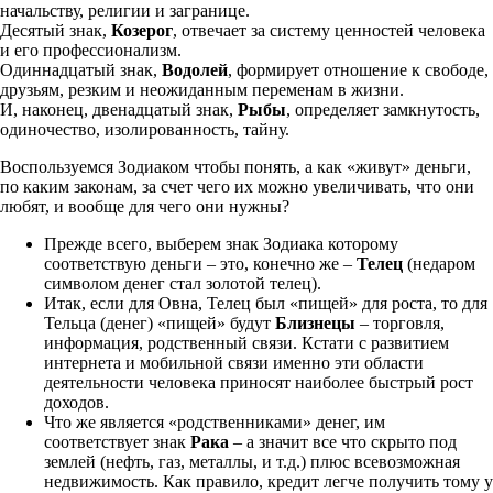
начальству, религии и загранице.
Десятый знак,
Козерог
, отвечает за систему ценностей человека
и его профессионализм.
Одиннадцатый знак,
Водолей
, формирует отношение к свободе,
друзьям, резким и неожиданным переменам в жизни.
И, наконец, двенадцатый знак,
Рыбы
, определяет замкнутость,
одиночество, изолированность, тайну.
Воспользуемся Зодиаком чтобы понять, а как «живут» деньги,
по каким законам, за счет чего их можно увеличивать, что они
любят, и вообще для чего они нужны?
Прежде всего, выберем знак Зодиака которому
соответствую деньги – это, конечно же –
Телец
(недаром
символом денег стал золотой телец).
Итак, если для Овна, Телец был «пищей» для роста, то для
Тельца (денег) «пищей» будут
Близнецы
– торговля,
информация, родственный связи. Кстати с развитием
интернета и мобильной связи именно эти области
деятельности человека приносят наиболее быстрый рост
доходов.
Что же является «родственниками» денег, им
соответствует знак
Рака
– а значит все что скрыто под
землей (нефть, газ, металлы, и т.д.) плюс всевозможная
недвижимость. Как правило, кредит легче получить тому у