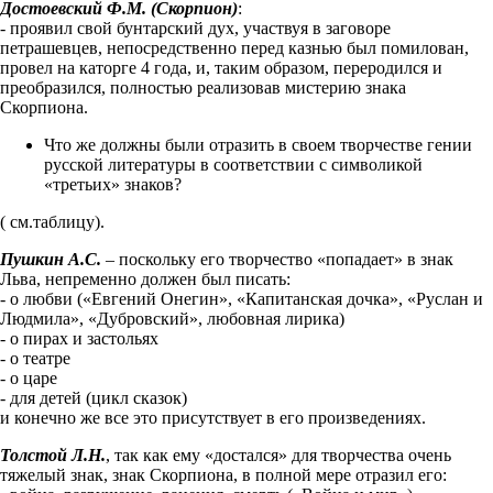
Достоевский Ф.М. (Скорпион)
:
- проявил свой бунтарский дух, участвуя в заговоре
петрашевцев, непосредственно перед казнью был помилован,
провел на каторге 4 года, и, таким образом, переродился и
преобразился, полностью реализовав мистерию знака
Скорпиона.
Что же должны были отразить в своем творчестве гении
русской литературы в соответствии с символикой
«третьих» знаков?
( см.таблицу).
Пушкин А.С.
– поскольку его творчество «попадает» в знак
Льва, непременно должен был писать:
- о любви («Евгений Онегин», «Капитанская дочка», «Руслан и
Людмила», «Дубровский», любовная лирика)
- о пирах и застольях
- о театре
- о царе
- для детей (цикл сказок)
и конечно же все это присутствует в его произведениях.
Толстой Л.Н.
, так как ему «достался» для творчества очень
тяжелый знак, знак Скорпиона, в полной мере отразил его: