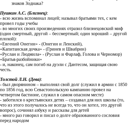
знаков Зодиака?
Пушкин А.С. (Близнец)
:
- всю жизнь вспоминал лицей; называл братьями тех, с кем
провел годы учебы
- во многих своих произведениях отразил близнецовский миф
(один смертный, другой – бессмертный; один хороший – другой
плохой):
«Евгений Онегин» - (Онегин и Ленский),
«Капитанская дочка» - (Гринев и Швабрин)
«Руслан и Людмила» - (Руслан и Фарлаф, Голова и Черномор)
«Братья-разбойники»
- и, наконец, сам погиб на дуэли с Дантесом, защищая свою
честь.
Толстой Л.Н. (Дева)
:
- был дворянином – выполнял свой долг (служил в армии с 1850
по 1856 год, всю Севастопольскую кампанию провел на
четвертом бастионе, служил в самом опасном месте)
- заботился о крестьянских детях – создавал для них школы (то,
что из этого получалось не всегда то, что он хотел, это другой
вопрос), сочинял азбуку и рассказы для детей
- много раз говорил и писал о долге образованного сословия
перед народом