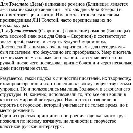
Для
Толстого
(Девы) написание романов (Близнецы) является
десятым знаком (по аналогии – это как для Овна Козерог) и
соответствует цели жизни. Именно так относился к своим
произведениям Л.Н.Толстой, часто переписывая их по
нескольку раз.
Для
Достоевского
(Скорпиона) сочинение романов (Близнецы)
есть восьмой знак (как для Овна – Скорпион) и соответствует
знаку преображения и смерти. Будучи Скорпионом,
Достоевский занимался очень «кризисным» для него делом –
был писателем, что безусловно его преображало. Умер писатель
за «письменным столом»: он наклонился за упавшей на пол
ручкой, после чего последовал кризис болезни и через несколько
дней писателя не стало.
Разумеется, такой подход к личностям писателей, их творчеству,
их мировоззрению и их отношению к своему творчеству весьма
упрощен. Но и пользовались мы лишь Зодиаком и законами его
структуры. И, конечно, использовали то, что все они вошли в
классику мировой литературы. Именно это позволило не
строить их гороскоп, который учитывает не только время, но и
место рождения.
Один из простых принципов построения зодиакального круга
позволил по новому взглянуть на личности и творчество
классиков русской литературы.