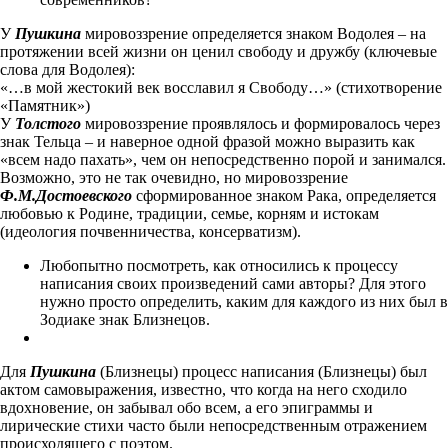
У
Пушкина
мировоззрение определяется знаком Водолея – на
протяжении всей жизни он ценил свободу и дружбу (ключевые
слова для Водолея):
«…в мой жестокий век восславил я Свободу…» (стихотворение
«Памятник»)
У
Толстого
мировоззрение проявлялось и формировалось через
знак Тельца – и наверное одной фразой можно выразить как
«всем надо пахать», чем он непосредственно порой и занимался.
Возможно, это не так очевидно, но мировоззрение
Ф.М.Достоевского
сформированное знаком Рака, определяется
любовью к Родине, традиции, семье, корням и истокам
(идеология почвенничества, консерватизм).
Любопытно посмотреть, как относились к процессу
написания своих произведений сами авторы? Для этого
нужно просто определить, каким для каждого из них был в
Зодиаке знак Близнецов.
Для
Пушкина
(Близнецы) процесс написания (Близнецы) был
актом самовыражения, известно, что когда на него сходило
вдохновение, он забывал обо всем, а его эпиграммы и
лирические стихи часто были непосредственным отражением
происходящего с поэтом.