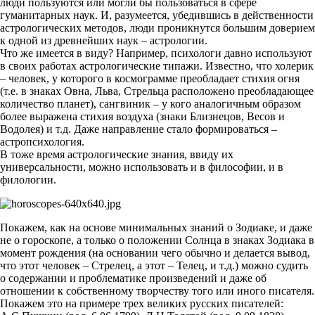
люди пользуются или могли бы пользоваться в сфере
гуманитарных наук. И, разумеется, убедившись в действенности
астрологических методов, люди проникнутся большим доверием
к одной из древнейших наук – астрологии.
Что же имеется в виду? Например, психологи давно используют
в своих работах астрологические типажи. Известно, что холерик
– человек, у которого в космограмме преобладает стихия огня
(т.е. в знаках Овна, Льва, Стрельца расположено преобладающее
количество планет), сангвиник – у кого аналогичным образом
более выражена стихия воздуха (знаки Близнецов, Весов и
Водолея) и т.д. Даже направление стало формироваться –
астропсихология.
В тоже время астрологические знания, ввиду их
универсальности, можно использовать и в философии, и в
филологии.
Покажем, как на основе минимальных знаний о Зодиаке, и даже
не о гороскопе, а только о положении Солнца в знаках Зодиака в
момент рождения (на основании чего обычно и делается вывод,
что этот человек – Стрелец, а этот – Телец, и т.д.) можно судить
о содержании и проблематике произведений и даже об
отношении к собственному творчеству того или иного писателя.
Покажем это на примере трех великих русских писателей: