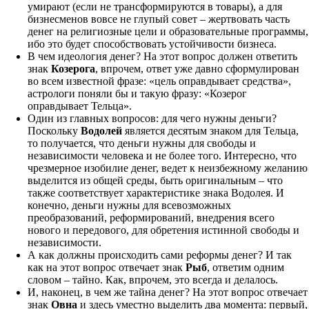
умирают (если не трансформируются в товары), а для
бизнесменов вовсе не глупый совет – жертвовать часть
денег на религиозные цели и образовательные программы,
ибо это будет способствовать устойчивости бизнеса.
В чем идеология денег? На этот вопрос должен ответить
знак
Козерога
, впрочем, ответ уже давно сформулирован
во всем известной фразе: «цель оправдывает средства»,
астрологи поняли бы и такую фразу: «Козерог
оправдывает Тельца».
Один из главных вопросов: для чего нужны деньги?
Поскольку
Водолей
является десятым знаком для Тельца,
то получается, что деньги нужны для свободы и
независимости человека и не более того. Интересно, что
чрезмерное изобилие денег, ведет к неизбежному желанию
выделится из общей среды, быть оригинальным – что
также соответствует характеристике знака Водолея. И
конечно, деньги нужны для всевозможных
преобразований, реформирований, внедрения всего
нового и передового, для обретения истинной свободы и
независимости.
А как должны происходить сами реформы денег? И так
как на этот вопрос отвечает знак
Рыб
, ответим одним
словом – тайно. Как, впрочем, это всегда и делалось.
И, наконец, в чем же тайна денег? На этот вопрос отвечает
знак
Овна
и здесь уместно выделить два момента: первый,