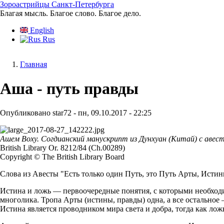
Перейти
Зороастрийцы Санкт-Петербурга
к
Благая мысль. Благое слово. Благое дело.
основному
English
содержанию
Rus
Главная
Строка
Аша - путь правды
навигации
Опубликовано
star72
-
пн, 09.10.2017 - 22:25
Ашем Воху. Согдианский манускрипт из Дунхуан (Китай) с авест
British Library Or. 8212/84 (Ch.00289)
Copyright © The British Library Board
Слова из Авесты "Есть только один Путь, это Путь Арты, Истины
Истина и ложь — первоочередные понятия, с которыми необходим
многолика. Тропа Арты (истины, правды) одна, а все остальное 
Истина является проводником мира света и добра, тогда как ложь