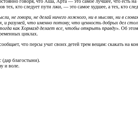
стоянно говоря, что Аша, Арта — это самое лучшее, что есть на 
ов тех, кто следует пути лжи, — это самое худшее, а тех, кто сле
сли, не говори, не делай ничего ложного, ни в мыслях, ни в слов
, и разумей, что именно потому, что ценность добрых дел столь 
тогда как Хормазд делает все, чтобы открыть правду».
Об этом
ременных циклах.
общает, что персы учат своих детей трем вещам: скакать на коне
с (дар благостыни).
у и воле.