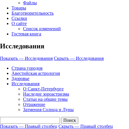
Файлы
Товары
Благотворительность
Ссылки
О сайте
Список изменений
Гостевая книга
Исследования
Показать — Исследования
Скрыть — Исследования
Страна городов
Авестийская астрология
Здоровье
Исследования
О Санкт-Петербурге
Наследие зороастризма
Cтатьи на общие темы
Отражение
Затмения Солнца и Луны
Показать — Правый столбец
Скрыть — Правый столбец