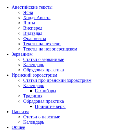
Правый
Авестийские тексты
столбец
Ясна
Хордэ Авеста
Яшты
Висперед
Видэвдад
Фрагменты
Тексты на пехлеви
Тексты на новоперсидском
Зерванизм
Статьи о зерванизме
Календарь
Обрядовая практика
Иранский зороастризм
Статьи про иранский зороастризм
Календарь
Гаханбары
Традиция
Обрядовая практика
Принятие веры
Парсизм
Статьи о парсизме
Календарь
Общее