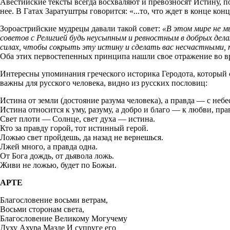
Авестийские тексты всегда восхваляют и превозносят Истину, по
нее. В Гатах Заратуштры говорится: «...то, что ждет в конце конц
Зороастрийские мудрецы давали такой совет:
«В этом мире не мы
советов с Религией будь неусыпным и ревностным в добрых делах
силах, чтобы сокрыть эту истину и сделать вас несчастными, 
Оба этих первостепенных принципа нашли свое отражение во в
Интересны упоминания греческого историка Геродота, который со
важны для русского человека, видно из русских пословиц:
Истина от земли (достояние разума человека), а правда — с небе
Истина относится к уму, разуму, а добро и благо — к любви, прав
Свет плоти — Солнце, свет духа — истина.
Кто за правду горой, тот истинный герой.
Ложью свет пройдешь, да назад не вернешься.
Лжей много, а правда одна.
От Бога дождь, от дьявола ложь.
Живи не ложью, будет по Божьи.
АРТЕ
Благословение восьми ветрам,
Восьми сторонам света,
Благословение Великому Могучему
Духу Ахура Мазде И супруге его