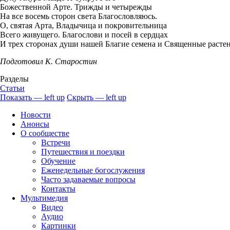
Божественной Арте. Трижды и четырежды
На все восемь сторон света Благословляюсь.
О, святая Арта, Владычица и покровительница
Всего живущего. Благослови и посей в сердцах
И трех сторонах души нашей Благие семена и Священные растен
Подготовил К. Старостин
Разделы
Статьи
Показать — left up
Скрыть — left up
left
Новости
up
Анонсы
О сообществе
Встречи
Путешествия и поездки
Обучение
Еженедельные богослужения
Часто задаваемые вопросы
Контакты
Мультимедия
Видео
Аудио
Картинки