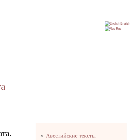
English
Rus
га
та.
Правый
Авестийские тексты
столбец