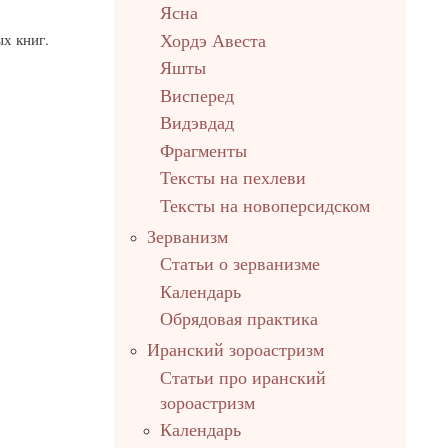
Ясна
х книг.
Хордэ Авеста
Яшты
Висперед
Видэвдад
Фрагменты
Тексты на пехлеви
Тексты на новоперсидском
Зерванизм
Статьи о зерванизме
Календарь
Обрядовая практика
Иранский зороастризм
Статьи про иранский
зороастризм
Календарь