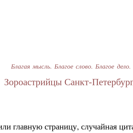
Перейти
к
основному
содержанию
Благая мысль. Благое слово. Благое дело.
Зороастрийцы Санкт-Петербур
ли главную страницу, случайная цита