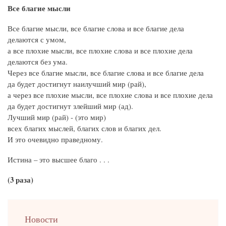
Все благие мысли
Все благие мысли, все благие слова и все благие дела
делаются с умом,
а все плохие мысли, все плохие слова и все плохие дела
делаются без ума.
Через все благие мысли, все благие слова и все благие дела
да будет достигнут наилучший мир (рай),
а через все плохие мысли, все плохие слова и все плохие дела
да будет достигнут злейший мир (ад).
Лучший мир (рай) - (это мир)
всех благих мыслей, благих слов и благих дел.
И это очевидно праведному.
Истина – это высшее благо . . .
(3 раза)
left
Новости
up