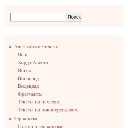
Правый
Авестийские тексты
столбец
Ясна
Хордэ Авеста
Яшты
Висперед
Видэвдад
Фрагменты
Тексты на пехлеви
Тексты на новоперсидском
Зерванизм
Статьи о зерванизме