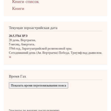
Книги список
Книги
Текущая зороастрийская дата
20.5.3764 ЗРЭ
20 день, Вертрагна,
5 месяц, Амертата,
3764 год, Заратуштрийской религиозной эры.
Сегодняшний день (Ав. Вертрагна) Победа, Триумф над дьяволом.
*
Время Гах
Показать время переповязывания пояса
*расчеты по вашему расположению