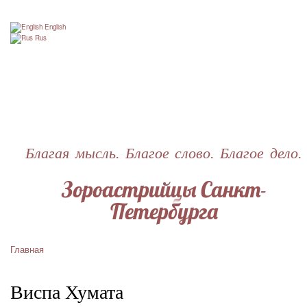
Перейти
к
English
основному
Rus
содержанию
Благая мысль. Благое слово. Благое дело.
Зороастрийцы Санкт-
Петербурга
Главная
Строка
навигации
Виспа Хумата