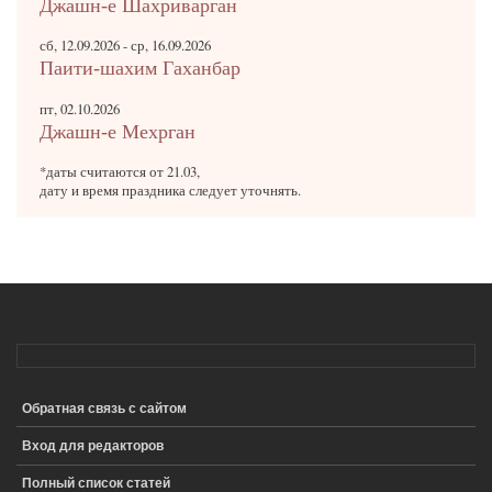
Джашн-е Шахриварган
сб, 12.09.2026
-
ср, 16.09.2026
Паити-шахим Гаханбар
пт, 02.10.2026
Джашн-е Мехрган
*даты считаются от 21.03,
дату и время праздника следует уточнять.
Обратная связь с сайтом
ПОДВАЛ
Вход для редакторов
Полный список статей