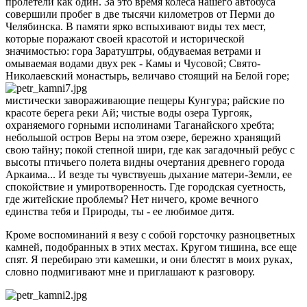
пролетели как один. За это время колеса нашего автобуса
совершили пробег в две тысячи километров от Перми до
Челябинска. В памяти ярко вспыхивают виды тех мест,
которые поражают своей красотой и исторической
значимостью: гора Заратуштры, обдуваемая ветрами и
омываемая водами двух рек - Камы и Чусовой; Свято-
Николаевский монастырь, величаво стоящий на Белой горе;
мистически завораживающие пещеры Кунгура; райские по
красоте берега реки Ай; чистые воды озера Тургояк,
охраняемого горными исполинами Таганайского хребта;
небольшой остров Веры на этом озере, бережно хранящий
свою тайну; покой степной шири, где как загадочный ребус с
высоты птичьего полета видны очертания древнего города
Аркаима... И везде ты чувствуешь дыхание матери-Земли, ее
спокойствие и умиротворенность. Где городская суетность,
где житейские проблемы? Нет ничего, кроме вечного
единства тебя и Природы, ты - ее любимое дитя.
Кроме воспоминаний я везу с собой горсточку разноцветных
камней, подобранных в этих местах. Кругом тишина, все еще
спят. Я перебираю эти камешки, и они блестят в моих руках,
словно подмигивают мне и приглашают к разговору.