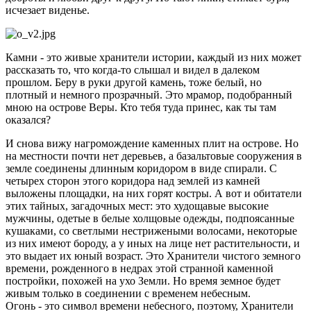
исчезает виденье.
Камни - это живые хранители истории, каждый из них может
рассказать то, что когда-то слышал и видел в далеком
прошлом. Беру в руки другой камень, тоже белый, но
плотный и немного прозрачный. Это мрамор, подобранный
мною на острове Веры. Кто тебя туда принес, как ты там
оказался?
И снова вижу нагромождение каменных плит на острове. Но
на местности почти нет деревьев, а базальтовые сооружения в
земле соединены длинным коридором в виде спирали. С
четырех сторон этого коридора над землей из камней
выложены площадки, на них горят костры. А вот и обитатели
этих тайных, загадочных мест: это худощавые высокие
мужчины, одетые в белые холщовые одежды, подпоясанные
кушаками, со светлыми нестрижеными волосами, некоторые
из них имеют бороду, а у иных на лице нет растительности, и
это выдает их юный возраст. Это Хранители чистого земного
времени, рожденного в недрах этой странной каменной
постройки, похожей на ухо Земли. Но время земное будет
живым только в соединении с временем небесным.
Огонь - это символ времени небесного, поэтому, Хранители