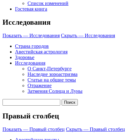
Список изменений
Гостевая книга
Исследования
Показать — Исследования
Скрыть — Исследования
Страна городов
Авестийская астрология
Здоровье
Исследования
О Санкт-Петербурге
Наследие зороастризма
Cтатьи на общие темы
Отражение
Затмения Солнца и Луны
Правый столбец
Показать — Правый столбец
Скрыть — Правый столбец
Авестийские тексты