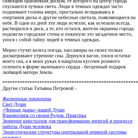
сияющим оранжевым диском, от которого на центр города
спускаются лучики света. Люди в темных одеждах часто
поднимают головы вверх, пристально вглядываясь в
очертания диска и другие небесные светила, появляющиеся на
небе. В один из дней эти люди исчезли, как исчезали всегда,
растворился и диск, а те, кто остался, жители окраины города,
подожгли городские стены и покинули это загадочное место,
унося с собой тайну людей в темных одеждах.
Мерно стучат колеса поезда, пассажиры на своих полках
досматривают утренние сны. Дернулся вагон, унося остатки
моего сна, а в моих руках я нащупала кусочек розового
селенита в форме маленького сердца - бесценный подарок
любящей матери Земли.
*******************************************************
Другие статьи Татьяны Петровой -
Жизненные принципы
Свет Души
«Черные дыры» нашей Души
Взаимосвязь со своим Родом. Практика
Значение кристаллов для трансформации энергий в процессе
работы Души человека
Энергетические структуры центральной нервной системы
человека