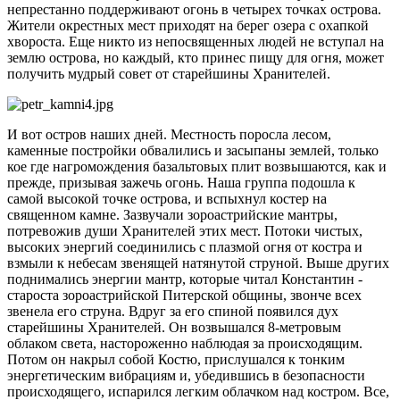
непрестанно поддерживают огонь в четырех точках острова.
Жители окрестных мест приходят на берег озера с охапкой
хвороста. Еще никто из непосвященных людей не вступал на
землю острова, но каждый, кто принес пищу для огня, может
получить мудрый совет от старейшины Хранителей.
И вот остров наших дней. Местность поросла лесом,
каменные постройки обвалились и засыпаны землей, только
кое где нагромождения базальтовых плит возвышаются, как и
прежде, призывая зажечь огонь. Наша группа подошла к
самой высокой точке острова, и вспыхнул костер на
священном камне. Зазвучали зороастрийские мантры,
потревожив души Хранителей этих мест. Потоки чистых,
высоких энергий соединились с плазмой огня от костра и
взмыли к небесам звенящей натянутой струной. Выше других
поднимались энергии мантр, которые читал Константин -
староста зороастрийской Питерской общины, звонче всех
звенела его струна. Вдруг за его спиной появился дух
старейшины Хранителей. Он возвышался 8-метровым
облаком света, настороженно наблюдая за происходящим.
Потом он накрыл собой Костю, прислушался к тонким
энергетическим вибрациям и, убедившись в безопасности
происходящего, испарился легким облачком над костром. Все,