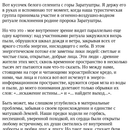
Вот кусочек белого селенита с горы Заратуштры. Я держу его
в руках и вспоминаю тот момент, когда наша туристическая
группа принимала участие в огненно-воздушно-водном
ритуале поклонения родине пророка Заратуштры.
Но что это - мое внутреннее зрение видит параллельно еще
одну картинку: над участниками ритуала закружился вихрь
пыли, обрушился шквал дождя и ветра, закрывая всех от
яркого столба энергии, нисходящего с неба. В этом
энергетическом потоке еле заметны лики людей: светлые и
чистые глаза, открытые, добрые лица. Эти люди - древние
жители этих мест, сквозь временное пространство в несколько
тысяч лет пытаются нам что-то сказать. Но между нами,
стоящими на горе и читающими зороастрийское кредо, и
ними, чьи лица и голоса вот-вот исчезнут в энерго-
информационном пространстве, кружится серая мгла из воды
и пыли, до моего понимания долетают только обрывки их
слов: «...искажение истины...» и «... найдите выход...».
Быть может, мы слишком углубились в материальные
проблемы, забывая о своем происхождении и единстве с
матушкой-Землей. Наши предки ходили не горбясь,
неспешной, уверенной походкой, их сердца были открыты
любому встречному, их души светились от внутренней
доброты и любви друг к другу. Но тают лики, стихает буря,