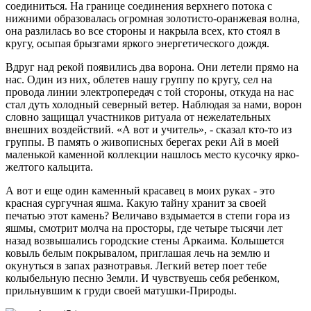
соединиться. На границе соединения верхнего потока с
нижними образовалась огромная золотисто-оранжевая волна,
она разлилась во все стороны и накрыла всех, кто стоял в
кругу, осыпая брызгами яркого энергетического дождя.
Вдруг над рекой появились два ворона. Они летели прямо на
нас. Один из них, облетев нашу группу по кругу, сел на
провода линии электропередач с той стороны, откуда на нас
стал дуть холодный северный ветер. Наблюдая за нами, ворон
словно защищал участников ритуала от нежелательных
внешних воздействий. «А вот и учитель», - сказал кто-то из
группы. В память о живописных берегах реки Ай в моей
маленькой каменной коллекции нашлось место кусочку ярко-
желтого кальцита.
А вот и еще один каменный красавец в моих руках - это
красная сургучная яшма. Какую тайну хранит за своей
печатью этот камень? Величаво вздымается в степи гора из
яшмы, смотрит молча на просторы, где четыре тысячи лет
назад возвышались городские стены Аркаима. Колышется
ковыль белым покрывалом, приглашая лечь на землю и
окунуться в запах разнотравья. Легкий ветер поет тебе
колыбельную песню Земли. И чувствуешь себя ребенком,
прильнувшим к груди своей матушки-Природы.