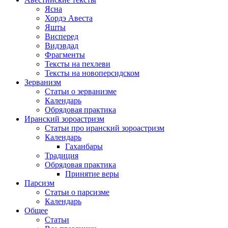
Ясна
Хордэ Авеста
Яшты
Висперед
Видэвдад
Фрагменты
Тексты на пехлеви
Тексты на новоперсидском
Зерванизм
Статьи о зерванизме
Календарь
Обрядовая практика
Иранский зороастризм
Статьи про иранский зороастризм
Календарь
Гаханбары
Традиция
Обрядовая практика
Принятие веры
Парсизм
Статьи о парсизме
Календарь
Общее
Статьи