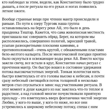
кто наблюдал за этим, видели, как Константину было трудно
дышать, а после ритуала на его руках и ногах появились
легкие ожоги.
Вообще странные вещи при чтении мантр происходили и
раньше. По пути к озеру Тургояк наша группа
останавливалась на берегу реки Ай, это было в день
праздника Тиштар. Кажется, что сама живописная местность
приглашала нас совершить обряд. Берег, на котором мы
расположились, совершенно пологий, заросший травой,
усыпан разноцветными плоскими камнями, а
противоположный - очень крутой, с обнаженными пластами
бело-желтого кальцита. После многочасовой поездки приятно
было окунуться в освежающие воды реки Ай. Вместо костра
зажгли свечу, все встали в круг, Константин начал ритуал с
прочтения мантр. Он быстро вошел в состояние удержания
потока высокочастотных энергий. Тонкая золотистая нить
быстро взметнулась от его головы высоко к небесам, и почти
сразу небесный светящийся поток толщиной в несколько
метров стал спускаться и завис над участниками ритуала. В
этот момент в душе каждого из нас зажглось что-то теплое и
радостное, а над головой многие почувствовали приятную
прохладу - это взметнулись вверх фонтанчики чистой энергии
Любви, у кого-то выше, у кого-то ниже, но все они
устремились к широкому небесному потоку, спеша с ним