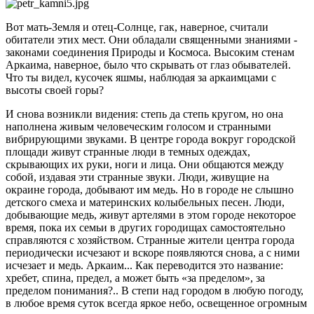
Вот мать-Земля и отец-Солнце, гак, наверное, считали
обитатели этих мест. Они обладали священными знаниями -
законами соединения Природы и Космоса. Высоким стенам
Аркаима, наверное, было что скрывать от глаз обывателей.
Что ты видел, кусочек яшмы, наблюдая за аркаимцами с
высоты своей горы?
И снова возникли видения: степь да степь кругом, но она
наполнена живым человеческим голосом и странными
вибрирующими звуками. В центре города вокруг городской
площади живут странные люди в темных одеждах,
скрывающих их руки, ноги и лица. Они общаются между
собой, издавая эти странные звуки. Люди, живущие на
окраине города, добывают им медь. Но в городе не слышно
детского смеха и материнских колыбельных песен. Люди,
добывающие медь, живут артелями в этом городе некоторое
время, пока их семьи в других городищах самостоятельно
справляются с хозяйством. Странные жители центра города
периодически исчезают и вскоре появляются снова, а с ними
исчезает и медь. Аркаим... Как переводится это название:
хребет, спина, предел, а может быть «за пределом», за
пределом понимания?.. В степи над городом в любую погоду,
в любое время суток всегда яркое небо, освещенное огромным