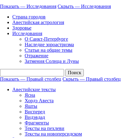
Показать — Исследования
Скрыть — Исследования
Страна городов
Авестийская астрология
Здоровье
Исследования
О Санкт-Петербурге
Наследие зороастризма
Cтатьи на общие темы
Отражение
Затмения Солнца и Луны
Показать — Правый столбец
Скрыть — Правый столбец
Правый
Авестийские тексты
столбец
Ясна
Хордэ Авеста
Яшты
Висперед
Видэвдад
Фрагменты
Тексты на пехлеви
Тексты на новоперсидском