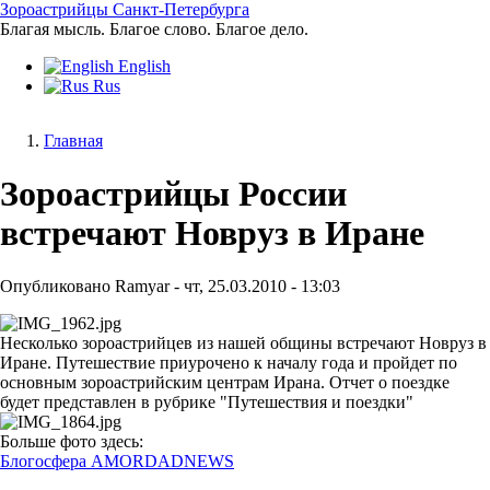
Перейти
Зороастрийцы Санкт-Петербурга
к
Благая мысль. Благое слово. Благое дело.
основному
English
содержанию
Rus
Главная
Строка
Зороастрийцы России
навигации
встречают Новруз в Иране
Опубликовано
Ramyar
-
чт, 25.03.2010 - 13:03
Несколько зороастрийцев из нашей общины встречают Новруз в
Иране. Путешествие приурочено к началу года и пройдет по
основным зороастрийским центрам Ирана. Отчет о поездке
будет представлен в рубрике "Путешествия и поездки"
Больше фото здесь:
Блогосфера AMORDADNEWS