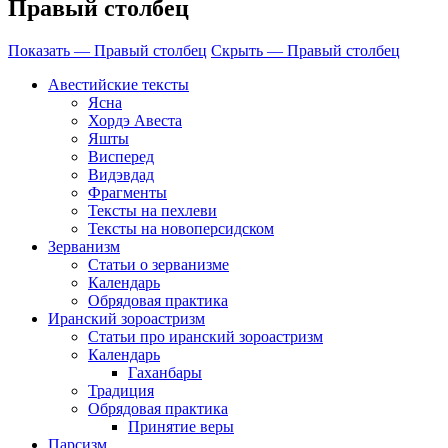
Правый столбец
Показать — Правый столбец
Скрыть — Правый столбец
Авестийские тексты
Ясна
Хордэ Авеста
Яшты
Висперед
Видэвдад
Фрагменты
Тексты на пехлеви
Тексты на новоперсидском
Зерванизм
Статьи о зерванизме
Календарь
Обрядовая практика
Иранский зороастризм
Статьи про иранский зороастризм
Календарь
Гаханбары
Традиция
Обрядовая практика
Принятие веры
Парсизм