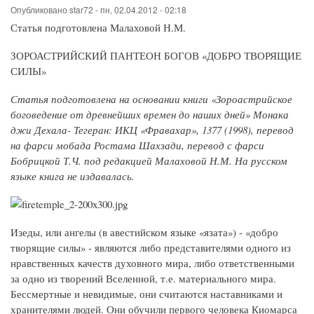
Опубликовано
star72
-
пн, 02.04.2012 - 02:18
Статья подготовлена Малаховой Н.М.
ЗОРОАСТРИЙСКИЙ ПАНТЕОН БОГОВ «ДОБРО ТВОРЯЩИЕ
СИЛЫ»
Статья подготовлена на основании книги «Зороастрийское
боговедение от древнейших времен до наших дней» Монака
джи Дехала- Тегеран: ИКЦ «Фравахар», 1377 (1998), перевод
на фарси мобада Ростама Шахзади, перевод с фарси
Бобрицкой Т.Ч. под редакцией Малаховой Н.М. На русском
языке книга не издавалась.
Изеды, или ангелы (в авестийском языке «язата») - «добро
творящие силы» - являются либо представителями одного из
нравственных качеств духовного мира, либо ответственными
за одно из творений Вселенной, т.е. материального мира.
Бессмертные и невидимые, они считаются наставниками и
хранителями людей. Они обучили первого человека Киомарса