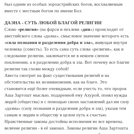
был одним из особых зороастрийских богов, восхваляемым
вместе с местным богом по имени Бол.
ДАЭНА - СУТЬ ЛЮБОЙ БЛАГОЙ РЕЛИГИИ
«религия»
дин
Слово
(на фарси и пехлеви «
») происходит от
авестийского слова «даэна», смысловое значение которого есть
«сила познания и разделения добра и зла»,
живущая внутри
человека {совесть). То есть сама суть слова «религия», как и
следование религии, заключается не в некоем слепом
поклонении, а в разделении добра и зла. Вот почему все благие
религии так схожи между собой!
Авеста смотрит на факт существования религий и на
обстоятельства их возникновения, как на благо. Это
становится ещё более очевидным, если учесть то, что пророк
Аша Зартошт мыслью, подаренной ему Ахурой, понял нужды
людей (общества) и с помощью своих наставлений дал им силу
«даэны» (силу познания и разделения добра и зла), указав тем
самым и людям и обществу в целом путь к счастью.
Нравственные законы достойны исполнения во все времена,
величие религии - в её законах. Законы религии Аша Зартошта