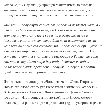
Слово «дин» («даэна») у иранцев может иметь несколько
значений, иногда оно означает слово «религия», иногда
определяет непосредственно саму человеческую совесть .
Там же: «Следующим свойством человека является «даэна»
или «дин» (в современном персидском языке «дин» значит
«религия»), что означает совесть и осведомлённое и
божественное «я» в человеке. Эта сила вливается в тело
человека во время его сотворения и после его смерти уходит
в небесный мир. Эта сила не является бессмертной. Это
есть то, о чём мы упоминали в разговоре о Рашне, то есть
то, что в загробном мире для добродетельных людей
появляется в виде прекрасной девушки, а перед злодеями
предстаёт в лике страшного демона».
Изначально название дня «Дин» означало «День Творца».
Позже это слово стало употребляться в значении «совесть».
В Ходахт-наске Авесты о Дин в значении Даэны-Совести
говорится: «По прошествии третьей ночи [после смерти
человека], на рассвете [четвёртого дня] душе умершего [если