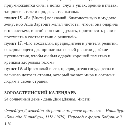
приумножаются силы в ногах, слух в ушах, зрение в глазах,
здоровье в теле и продлевается жизнь».
пункт 15
. «Её [Чисти] восхваляй, благочестивую и мудрую
жену, ибо Аша Зартошт желал чистоты, чтобы она одарила
его счастьем, и чтобы он смог думать, произносить речи и
поступать в соответствии с религией».
пункт 17.
«Его восхваляй, предводителя и учителя религии,
совершающего для пропаганды своей религии далёкие
путешествия, чтобы он был одарён хорошей памятью и
крепким здоровым телом».
пункт 19.
«Прославляй и его, предводителя государства и
великого деятеля страны, который желает мира и согласия
людям в своей стране».
ЗОРОАСТРИЙСКИЙ КАЛЕНДАРЬ
24 солнечный день - день Дин (Даэны, Чисти)
Ферейдун Джонейди «Зерван: измерение времени». - Нишабур:
«Бониаде Нишабур», 1358 (1979). Перевод с фарси Бобрицкой
Т.Ч.