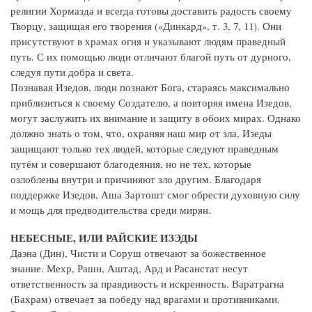
религии Хормазда и всегда готовы доставить радость своему
Творцу, защищая его творения («Динкард», т. 3, 7, 11). Они
присутствуют в храмах огня и указывают людям праведный
путь. С их помощью люди отличают благой путь от дурного,
следуя пути добра и света.
Познавая Изедов, люди познают Бога, стараясь максимально
приблизиться к своему Создателю, а повторяя имена Изедов,
могут заслужить их внимание и защиту в обоих мирах. Однако
должно знать о том, что, охраняя наш мир от зла, Изеды
защищают только тех людей, которые следуют праведным
путём и совершают благодеяния, но не тех, которые
озлоблены внутри и причиняют зло другим. Благодаря
поддержке Изедов, Аша Зартошт смог обрести духовную силу
и мощь для предводительства среди мирян.
НЕБЕСНЫЕ, ИЛИ РАЙСКИЕ ИЗЭДЫ
Даэна (Дин), Чисти и Соруш отвечают за божественное
знание. Мехр, Рашн, Аштад, Ард и Расанстат несут
ответственность за правдивость и искренность. Варатрагна
(Бахрам) отвечает за победу над врагами и противниками.