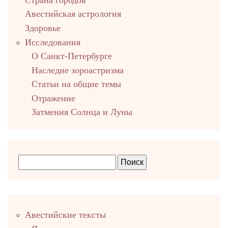
Авестийская астрология
Здоровье
Исследования
О Санкт-Петербурге
Наследие зороастризма
Cтатьи на общие темы
Отражение
Затмения Солнца и Луны
Правый
Авестийские тексты
столбец