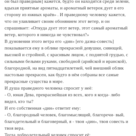
он был праведным] кажется, будто он находится среди зелени,
вдыхая приятные ароматы, и ароматный ветерок дует в его
сторону из южных краёв» . И праведному человеку кажется,
что он улавливает своим обонянием этот ветер, и он
спрашивает: «Откуда дует этот ветер, этот самый ароматный
ветер, которого я никогда не чувствовал?»
В дуновении этого ветра его «дин» [его даэна-совесть]
показывается ему в облике прекрасной девушки, сияющей,
высокой и стройной, с красивым лицом, с поднятой грудью, с
сильными белыми руками, свободной (арийской и иранской),
благородной, на вид пятнадцатилетней, чей внешний облик
настолько прекрасен, как будто в нём собраны все самые
прекрасные существа в мире.
И душа праведного человека спросит у неё:
- О, юная Дева, прекраснейшая из всех, кого я когда- либо
видел, кто ты?
И его собственная «дин» ответит ему:
- О, благородный человек, благомыслящий, благоречи- вый,
благодетельный и благоверный, я - твоя «дин», твоя совесть и
твоя вера.
Тогда добродетельный человек спросит её: