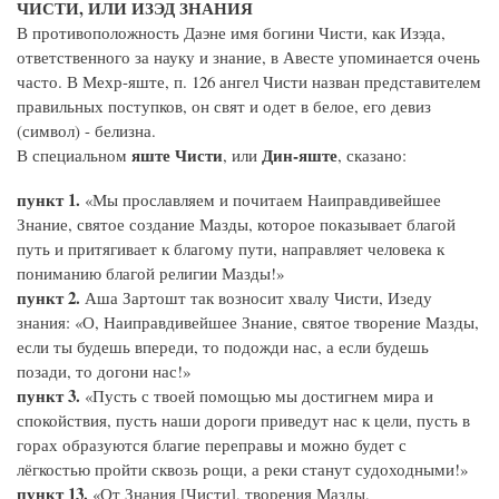
ЧИСТИ, ИЛИ ИЗЭД ЗНАНИЯ
В противоположность Даэне имя богини Чисти, как Изэда,
ответственного за науку и знание, в Авесте упоминается очень
часто. В Мехр-яште, п. 126 ангел Чисти назван представителем
правильных поступков, он свят и одет в белое, его девиз
(символ) - белизна.
яште Чисти
Дин-яште
В специальном
, или
, сказано:
пункт 1.
«Мы прославляем и почитаем Наиправдивейшее
Знание, святое создание Мазды, которое показывает благой
путь и притягивает к благому пути, направляет человека к
пониманию благой религии Мазды!»
пункт 2.
Аша Зартошт так возносит хвалу Чисти, Изеду
знания: «О, Наиправдивейшее Знание, святое творение Мазды,
если ты будешь впереди, то подожди нас, а если будешь
позади, то догони нас!»
пункт 3.
«Пусть с твоей помощью мы достигнем мира и
спокойствия, пусть наши дороги приведут нас к цели, пусть в
горах образуются благие переправы и можно будет с
лёгкостью пройти сквозь рощи, а реки станут судоходными!»
пункт 13.
«От Знания [Чисти], творения Мазды,