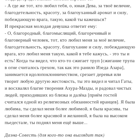
- А где же тот, кто любил тебя, о, юная Дева, за твоё величие,
благодетельность, красоту, за благоуханный аромат и силу,
побеждающую врага, такую, какой ты кажешься?
И прекрасная молодая девушка ответит ему:
- О, благородный, благомыслящий, благоречивый и
благоверный человек, тот, кто любил меня за моё величие,
благодетельность, красоту, благоухание и силу, побеждающую
врага, кто любил меня такую, какой я тебе кажусь, - это ты и
есть! Когда ты видел, что кто-то сжигает труп [сжигание трупа
в огне считалось грехом, так как это ранило Изеда Азара],
занимается идолопоклонничеством, срезает деревья или
творит любую другую жестокость, ты это видел и читал Гаты,
и восхвалял благие творения Ахура-Мазды, и радовал чистых
людей, приходивших из близка и далёка [приём гостей
считался одной из религиозных обязанностей иранцев]. Я была
любима, ты сделал меня более любимой, я была красива, ты
сделал меня более красивой и желанной, я была на высоком
пьедестале, ты поднял меня ещё выше...
Даэна-Совесть (для кого-то она выглядит так)