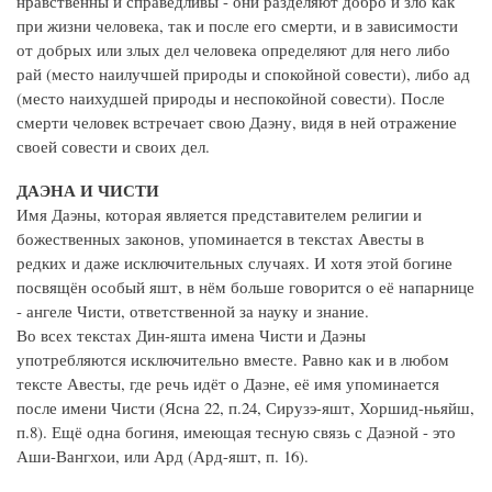
нравственны и справедливы - они разделяют добро и зло как
при жизни человека, так и после его смерти, и в зависимости
от добрых или злых дел человека определяют для него либо
рай (место наилучшей природы и спокойной совести), либо ад
(место наихудшей природы и неспокойной совести). После
смерти человек встречает свою Даэну, видя в ней отражение
своей совести и своих дел.
ДАЭНА И ЧИСТИ
Имя Даэны, которая является представителем религии и
божественных законов, упоминается в текстах Авесты в
редких и даже исключительных случаях. И хотя этой богине
посвящён особый яшт, в нём больше говорится о её напарнице
- ангеле Чисти, ответственной за науку и знание.
Во всех текстах Дин-яшта имена Чисти и Даэны
употребляются исключительно вместе. Равно как и в любом
тексте Авесты, где речь идёт о Даэне, её имя упоминается
после имени Чисти (Ясна 22, п.24, Сирузэ-яшт, Хоршид-ньяйш,
п.8). Ещё одна богиня, имеющая тесную связь с Даэной - это
Аши-Вангхои, или Ард (Ард-яшт, п. 16).