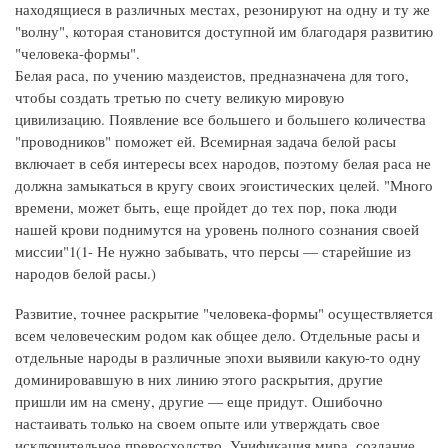
находящиеся в различных местах, резонируют на одну и ту же
"волну", которая становится доступной им благодаря развитию
"человека-формы".
Белая раса, по учению маздеистов, предназначена для того,
чтобы создать третью по счету великую мировую
цивилизацию. Появление все большего и большего количества
"проводников" поможет ей. Всемирная задача белой расы
включает в себя интересы всех народов, поэтому белая раса не
должна замыкаться в кругу своих эгоистических целей. "Много
времени, может быть, еще пройдет до тех пор, пока люди
нашей крови поднимутся на уровень полного сознания своей
миссии"1(1- Не нужно забывать, что персы — старейшие из
народов белой расы.)
Развитие, точнее раскрытие "человека-формы" осуществляется
всем человеческим родом как общее дело. Отдельные расы и
отдельные народы в различные эпохи выявили какую-то одну
доминировавшую в них линию этого раскрытия, другие
пришли им на смену, другие — еще придут. Ошибочно
настаивать только на своем опыте или утверждать свое
исключительное превосходство. Унификация мира, создание