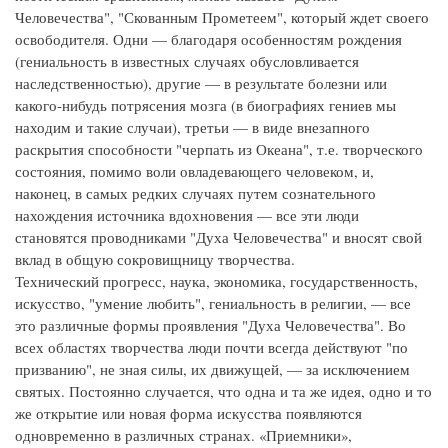
Человечества", "Скованным Прометеем", который ждет своего
освободителя. Одни — благодаря особенностям рождения
(гениальность в известных случаях обусловливается
наследственностью), другие — в результате болезни или
какого-нибудь потрясения мозга (в биографиях гениев мы
находим и такие случаи), третьи — в виде внезапного
раскрытия способности "черпать из Океана", т.е. творческого
состояния, помимо воли овладевающего человеком, и,
наконец, в самых редких случаях путем сознательного
нахождения источника вдохновения — все эти люди
становятся проводниками "Духа Человечества" и вносят свой
вклад в общую сокровищницу творчества.
Технический прогресс, наука, экономика, государственность,
искусство, "умение любить", гениальность в религии, — все
это различные формы проявления "Духа Человечества". Во
всех областях творчества люди почти всегда действуют "по
призванию", не зная силы, их движущей, — за исключением
святых. Постоянно случается, что одна и та же идея, одно и то
же открытие или новая форма искусства появляются
одновременно в различных странах. «Приемники»,