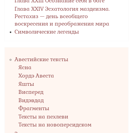
Глава ХХIII Осознание себя в боге
Глава XXIV Эсхатология маздеизма.
Рестахиз — день всеобщего
воскресения и преображения мира
Символические легенды
Правый
Авестийские тексты
столбец
Ясна
Хордэ Авеста
Яшты
Висперед
Видэвдад
Фрагменты
Тексты на пехлеви
Тексты на новоперсидском