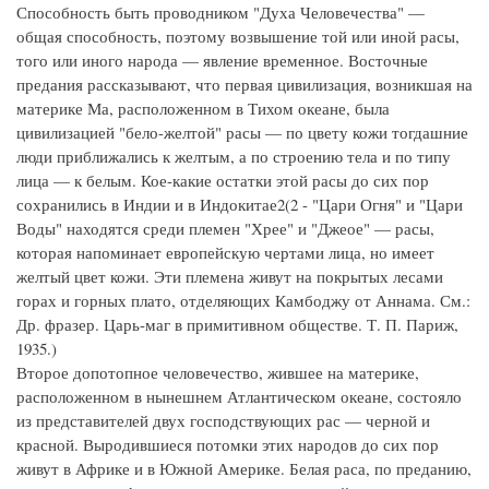
Способность быть проводником "Духа Человечества" —
общая способность, поэтому возвышение той или иной расы,
того или иного народа — явление временное. Восточные
предания рассказывают, что первая цивилизация, возникшая на
материке Ма, расположенном в Тихом океане, была
цивилизацией "бело-желтой" расы — по цвету кожи тогдашние
люди приближались к желтым, а по строению тела и по типу
лица — к белым. Кое-какие остатки этой расы до сих пор
сохранились в Индии и в Индокитае2(2 - "Цари Огня" и "Цари
Воды" находятся среди племен "Хрее" и "Джеое" — расы,
которая напоминает европейскую чертами лица, но имеет
желтый цвет кожи. Эти племена живут на покрытых лесами
горах и горных плато, отделяющих Камбоджу от Аннама. См.:
Др. фразер. Царь-маг в примитивном обществе. Т. П. Париж,
1935.)
Второе допотопное человечество, жившее на материке,
расположенном в нынешнем Атлантическом океане, состояло
из представителей двух господствующих рас — черной и
красной. Выродившиеся потомки этих народов до сих пор
живут в Африке и в Южной Америке. Белая раса, по преданию,