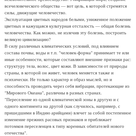
всечеловеческого общества — вот цель, к которой стремятся
силы, движущие человечество.
Эксплуатация цветных народов белыми, униженное положение
цветных и кажущаяся культурная отсталость — общая болезнь
человечества. Как можно, не излечив эту болезнь, построить
великую цивилизацию?
В силу различных климатических условий, под влиянием
состава почвы, воды и т.п. "человек-форма" принимает те или
иные особенности, которые составляют внешние признаки рас:
структуру тела, волос, цвет кожи. В зависимости от природы
страны, в которой он живет, человек меняется также и
психически. Не только характер и образ мыслей, но и
способность проводить через себя вибрации, протекающие из
"Мирового Океана", различны в разных странах.
"Переселение из одной климатической зоны в другую и с
одного континента на другой (как случилось, например, с
пришедшими в Индию арийцами) влечет за собой постепенное
изменение прежних расовых признаков и приближает
потомков переселенцев к типу коренных обитателей нового
отечества".