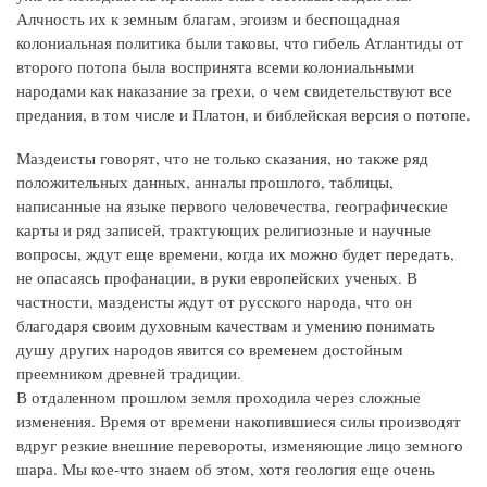
Алчность их к земным благам, эгоизм и беспощадная
колониальная политика были таковы, что гибель Атлантиды от
второго потопа была воспринята всеми колониальными
народами как наказание за грехи, о чем свидетельствуют все
предания, в том числе и Платон, и библейская версия о потопе.
Маздеисты говорят, что не только сказания, но также ряд
положительных данных, анналы прошлого, таблицы,
написанные на языке первого человечества, географические
карты и ряд записей, трактующих религиозные и научные
вопросы, ждут еще времени, когда их можно будет передать,
не опасаясь профанации, в руки европейских ученых. В
частности, маздеисты ждут от русского народа, что он
благодаря своим духовным качествам и умению понимать
душу других народов явится со временем достойным
преемником древней традиции.
В отдаленном прошлом земля проходила через сложные
изменения. Время от времени накопившиеся силы производят
вдруг резкие внешние перевороты, изменяющие лицо земного
шара. Мы кое-что знаем об этом, хотя геология еще очень