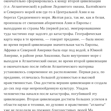
окончательно сформировалась к концу второй цивилизации
(т.е. Атлантической) в районе Ледовитого океана, Балтийского
и Северного морей или где-то в Центральной Азии и на
берегах Средиземного моря. Желтая раса, так же, как и белая,
произошла от смешения аборигенов Азии и Европы с
выходцами из страны Ма (первой расы), эмигрировавшими
туда частично еще задолго до катастрофы. Географическая
карта мира в те времена, — говорит предание, — была иною:
во время первой цивилизации значительная часть Европы,
Африки и Северной Америки была еще под водой, в Южной
Америке, в районе реки Амазонки, было внутреннее море с
выходом в Атлантический океан; во время второй цивилизации
и окончательно после гибели Атлантического материка
установилось современное их расположение. Первая раса, по
преданию, отличалась большой духовностью и высокой
нравственностью. Она достигла вершин цивилизации и создала
до сих пор еще непревзойденную культуру. Упадок
человечества начался после катастрофы, погубившей эту
цивилизацию. Вторая цивилизация достигла больших успехов в
области науки и техники, но духовно и нравственно "атланты"
уже не походили на прежних благочестивых людей Ма.