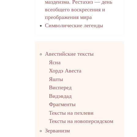
маздеизма. Рестахиз — день
всеобщего воскресения и
преображения мира
Символические легенды
Правый
Авестийские тексты
столбец
Ясна
Хордэ Авеста
Яшты
Висперед
Видэвдад
Фрагменты
Тексты на пехлеви
Тексты на новоперсидском
Зерванизм