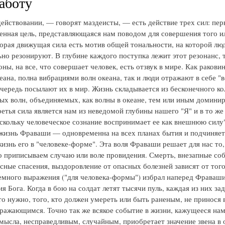
аботу
действовании, — говорят маздеисты, — есть действие трех сил: пе
енная цель, представляющаяся нам поводом для совершения того и
торая движущая сила есть мотив общей тональности, на которой лю
но резонируют. В глубине каждого поступка лежит этот резонанс, т
ны, на все, что совершает человек, есть отзвук в мире. Как ракови
кеана, полна вибрациями волн океана, так и люди отражают в себе "
чередь посылают их в мир. Жизнь складывается из бесконечного ко
ых волн, объединяемых, как волны в океане, тем или иным домин
етья сила является нам из неведомой глубины нашего "Я" и в то же
оскольку человеческое сознание воспринимает ее как внешнюю силу"
жизнь Фраваши — одновременна на всех планах бытия и подчиняет
изнь его в "человеке-форме". Эта воля Фраваши решает для нас то,
 приписываем случаю или воле провидения. Смерть, внезапные со
сные спасения, выздоровление от опасных болезней зависят от того
земного выражения ("для человека-формы") избрал наперед Фраваши
я Бога. Когда в бою на солдат летят тысячи пуль, каждая из них зад
это нужно, того, кто должен умереть или быть раненым, не принося 
ражающимся. Точно так же всякое событие в жизни, кажущееся на
ысла, несправедливым, случайным, приобретает значение звена в