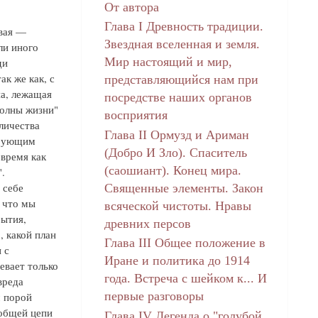
От автора
Глава I Древность традиции.
рвая —
Звездная вселенная и земля.
ли иного
Мир настоящий и мир,
ди
ак же как, с
представляющийся нам при
на, лежащая
посредстве наших органов
волны жизни"
восприятия
личества
Глава II Ормузд и Ариман
ирующим
(Добро И Зло). Спаситель
 время как
(саошиант). Конец мира.
.
 себе
Священные элементы. Закон
 что мы
всяческой чистоты. Нравы
бытия,
древних персов
, какой план
Глава III Общее положение в
 с
Иране и политика до 1914
евает только
года. Встреча с шейком к... И
вреда
первые разговоры
м порой
 общей цепи
Глава IV Легенда о "голубой