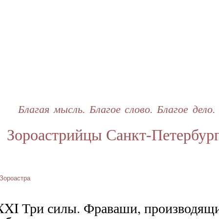
Перейти
к
основному
содержанию
Благая мысль. Благое слово. Благое дело.
Зороастрийцы Санкт-Петербур
Зороастра
XXI Три силы. Фраваши, производящ