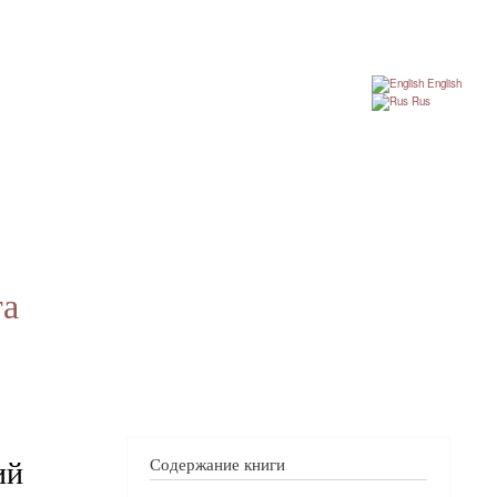
English
Rus
га
ий
Содержание книги