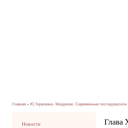
Главная
Ю.Терапиано. Маздеизм. Современные последователи 
Строка
навигации
Глава 
left
Новости
up