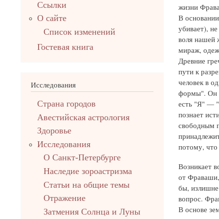
Ссылки
жизни Фрав
В основании 
О сайте
убивает), не
Список изменений
воля нашей 
Гостевая книга
мираж, одеж
Древние гре
пути к разр
человек в од
Исследования
формы". Он 
есть "Я" — "
Страна городов
познает ист
Авестийская астрология
свободным п
Здоровье
принадлежит
Исследования
потому, что
О Санкт-Петербурге
Возникает во
Наследие зороастризма
от Фраваши, 
Cтатьи на общие темы
бы, излишне
Отражение
вопрос. Фра
В основе зе
Затмения Солнца и Луны