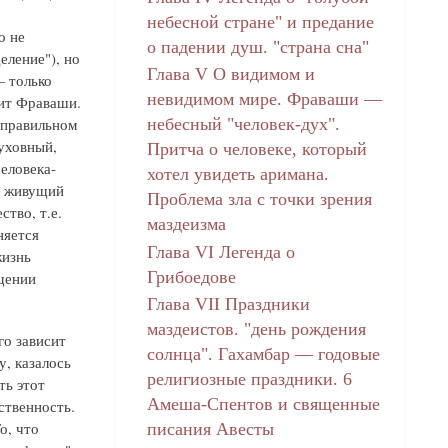
небесной стране" и предание
о не
о падении душ. "страна сна"
еление"), но
Глава V О видимом и
— только
невидимом мире. Фраваши —
жит Фраваши.
 правильном
небесный "человек-дух".
уховный,
Притча о человеке, который
человека-
хотел увидеть аримана.
о живущий
Проблема зла с точки зрения
ство, т.е.
маздеизма
няется
Глава VI Легенда о
жизнь
Грибоедове
щении
Глава VII Праздники
маздеистов. "день рождения
го зависит
солнца". Гахамбар — годовые
у, казалось
религиозные праздники. 6
ть этот
Амеша-Спентов и священные
ственность.
о, что
писания Авесты