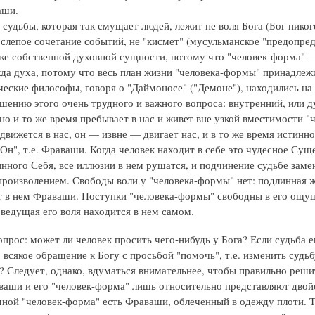
аши.
судьбы, которая так смущает людей, лежит не воля Бога (Бог никог
 слепое сочетание событий, не "кисмет" (мусульманское "предопред
же собственной духовной сущности, потому что "человек-форма" 
да духа, потому что весь план жизни "человека-формы" принадле
ческие философы, говоря о "Даймоносе" ("Демоне"), находились на
ешению этого очень трудного и важного вопроса: внутренний, или д
но и то же время пребывает в нас и живет вне узкой вместимости "
движется в нас, он — извне — двигает нас, и в то же время истинн
Он", т.е. Фраваши. Когда человек находит в себе это чудесное Суще
инного Себя, все иллюзии в нем рушатся, и подчинение судьбе заме
роизволением. Свободы воли у "человека-формы" нет: подлинная 
 в нем Фраваши. Поступки "человека-формы" свободны в его ощу
 ведущая его воля находится в нем самом.
прос: может ли человек просить чего-нибудь у Бога? Если судьба е
всякое обращение к Богу с просьбой "помочь", т.е. изменить судьб
? Следует, однако, вдуматься внимательнее, чтобы правильно реши
ваши и его "человек-форма" лишь относительно представляют двой
мной "человек-форма" есть Фраваши, облеченный в одежду плоти. Т