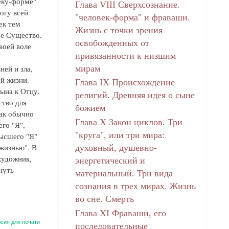
еку-форме"
Глава VIII Сверхсознание.
огу всей
"человек-форма" и фраваши.
ек тем
Жизнь с точки зрения
ое Существо.
освобожденных от
воей воле
привязанности к низшим
мирам
ней и зла,
ой жизни.
Глава IX Происхождение
сына к Отцу,
религий. Древняя идея о сыне
ство для
божием
как обычно
Глава Х Закон циклов. Три
го "Я",
"круга", или три мира:
высшего "Я"
жизнью". В
духовный, душевно-
художник,
энергетический и
нуть
материальный. Три вида
сознания в трех мирах. Жизнь
во сне. Смерть
Глава XI Фраваши, его
сия для печати
последовательные