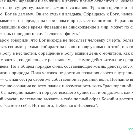
ая часть Фраваши и его жизнь в других планах относится к "челов
 есть, по существу, иллюзия земного сознания. Фраваши предстоит Б
: Бог ее дал ему, Он его судья и владыка. Обращаясь к Богу, челов
ывается от надежды на свои силы и призывает на помощь Верховн
ловивший в свое время Фраваши на снисхождение в мир, может по с
жизнь сошедшего, т.е. "человека-формы".
ром говорили, что Бог никогда не посылает человеку смерть, болез
век своими грехами собирает на свою голову уголья и в этой, и в т
 Богу в несчастии, обращение к Богу всякий день с молитвой, как 
молитва, соединенная с раскаянием, — самое действительное сред
овека. Но в общем порядке силы, составляющие жизнь, действуют, 
аконы природы. Пока человек не достоин познания своего внутренне
 — слепая сестра своей же собственной верховной воли. Познание 
етение сознания во всех планах и возможность жить "расширенной 
к бы начерно намечен портрет высшего существа, и он должен, как 
 краски, постепенно выявить в себе полный образ Божий и достиг
е. "Самого себя, Истинного, Небесного Человека".
Вер