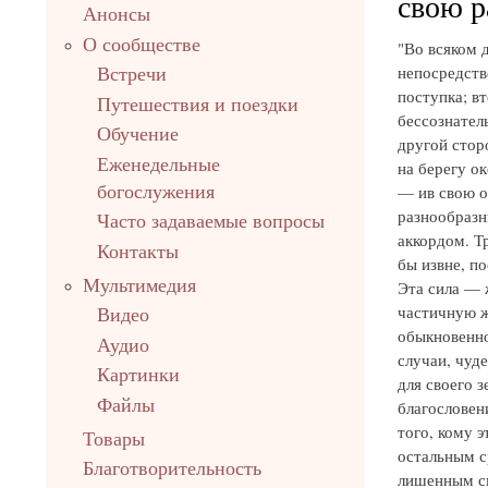
свою р
Анонсы
О сообществе
"Во всяком 
непосредств
Встречи
поступка; в
Путешествия и поездки
бессознатель
Обучение
другой сторо
Еженедельные
на берегу о
богослужения
— ив свою о
разнообразн
Часто задаваемые вопросы
аккордом. Тр
Контакты
бы извне, п
Мультимедия
Эта сила — 
частичную ж
Видео
обыкновенно
Аудио
случаи, чуде
Картинки
для своего 
Файлы
благословени
того, кому 
Товары
остальным с
Благотворительность
лишенным см