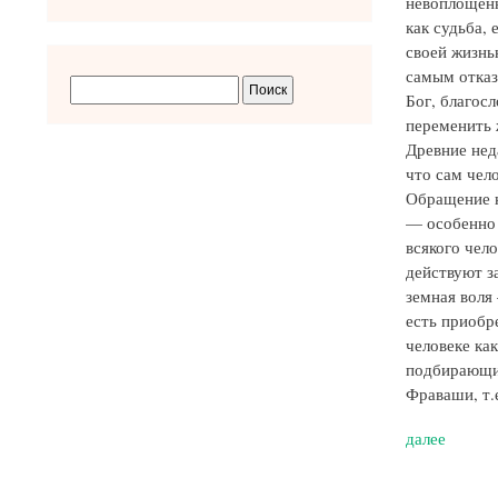
невоплощенн
как судьба,
своей жизнью
самым отказ
Бог, благос
переменить 
Древние неда
что сам чело
Обращение к
— особенно 
всякого чел
действуют з
земная воля
есть приобр
человеке ка
подбирающий
Фраваши, т.
далее